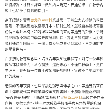
反復練習，才幹在課堂上做到語言規范、表達精準，在教學內
容上也給予了持續的指引。
為了讓她夯實專
台北汽車材料
業基礎，于漪全力支撐她的學歷
晉陞，不僅鼓勵她攻讀專升本、研討生班，還親自為她撰寫推
薦信。專升本時，和聲課程是轉型而來的李遜芳的短板，于漪
特地聯系原楊浦中學音樂教研組組長，為她單獨補課，助力她
順利通過全國統考，一個步驟步完成專科到本科、再到研討生
的學業進階。
在于漪的教導理念里，培養青年教師從無保存，對每一位年輕
教師都傾盡全力、悉心攙扶。這份專心，不僅在教學上，更在
生涯里。她對每一位青年教師都倍加呵護，無微不至地助力他
們的成長。
這份師者年夜愛，也深深融進辦學與傳承之中。李遜芳后來任
職上海市現代音樂職業學校黨支部書記，于漪親筆題寫校訓
“美善樂·德藝融”，叮囑她“學藝術的最
德系車材料
高境界是向美
向善，以德為先”，這一理念成為學校辦學與音樂教學的焦點