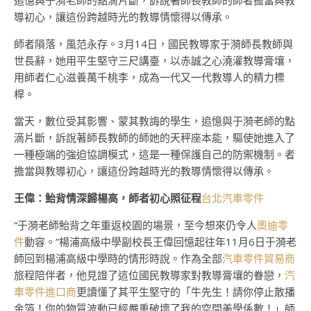
追憶與于漪老師的點滴片斷，訴說著師長教師的師者擔當與教
導初心，讓這份跨越時光的教導情懷得以傳承。
師者隕落，風范永存。3月14日，國民教導家于漪師長教師與
世長辭，她用平生堅守三尺講臺，以赤誠之心澆灌教導膏壤，
用師者仁心滋養萬千桃李，成為一代又一代教導人的精力標
桿。
當天，數位受其影響、蒙其教誨的學生，追憶與于漪老師的點
滴片斷，訴說著師長教師的師她的天秤座本能，驅使她進入了
一種極端的強迫協調模式，這是一種保護自己的防禦機制。者
擔當與教導初心，讓這份跨越時光的教導情懷得以傳承。
王偉：鮐背情深歸楊高，師者初心照征程
台北汽車零件
“于漪老師鮐背之年重返校園的場景，至今想來仍令人
奧迪零
件
動容。”楊浦高級中學副校長王偉回憶起往年11月6日于漪老
師回到楊浦高級中學時的情形時說。作為全部
汽車零件貿易商
旅程陪伴者，他見證了這位國民教導家對教導膏壤的眷戀，
汽
車零件進口商
更讀懂了其平生堅守的「牛先生！請你停止散播
金箔！你的物質波動已經嚴重破壞了我的空間美學係數！」師