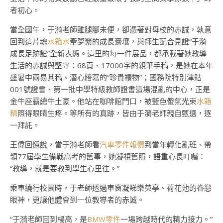
者初心。
當全國午，于漪老師雖腿腳未便，卻憑著對母校的赤誠，執意
回到這片魂
水箱水
牽夢縈的成長膏壤，與師生配合見證“于漪
成長足跡館”全新表態。這里的每一件展品，都承載著她教導
生活的赤誠與堅守：68頁、17000字的親筆手稿，是她在本年
盛暑中兩易其稿、潛心謄寫的“珍貴禮物”；國務院特別津貼
001號證書、第一批中學特級教師證書這場混亂的中心，正是
金牛座霸總牛土豪。他站在咖啡館門口，被藍色傻氣光束
水箱
精
照得眼睛生疼。等所有的真跡，皆由于漪老師親自甄選，逐
一拜託。
王偉回憶說，當于漪老師看
汽車零件報價
到當年轉化亂班、帶
領77屆學生備戰高考的舊事，她凝視舊照，語重心長叮囑：
“教導，就是要教到學生心里往。”
乘車繞行校園時，于老師透過車窗凝睇樂英亭、荷花池的眷戀
眼神，更讓他體會到一位教導者的赤誠。
“于漪老師回到楊高，是
BMW零件
一場跨越時代的精力接力。”