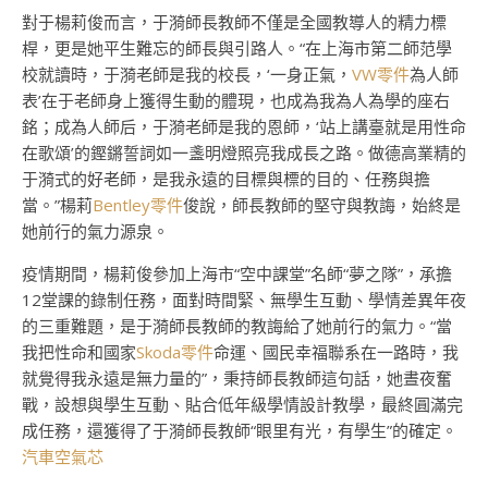
對于楊莉俊而言，于漪師長教師不僅是全國教導人的精力標
桿，更是她平生難忘的師長與引路人。“在上海市第二師范學
校就讀時，于漪老師是我的校長，‘一身正氣，
VW零件
為人師
表’在于老師身上獲得生動的體現，也成為我為人為學的座右
銘；成為人師后，于漪老師是我的恩師，‘站上講臺就是用性命
在歌頌’的鏗鏘誓詞如一盞明燈照亮我成長之路。做德高業精的
于漪式的好老師，是我永遠的目標與標的目的、任務與擔
當。”楊莉
Bentley零件
俊說，師長教師的堅守與教誨，始終是
她前行的氣力源泉。
疫情期間，楊莉俊參加上海市“空中課堂”名師“夢之隊”，承擔
12堂課的錄制任務，面對時間緊、無學生互動、學情差異年夜
的三重難題，是于漪師長教師的教誨給了她前行的氣力。“當
我把性命和國家
Skoda零件
命運、國民幸福聯系在一路時，我
就覺得我永遠是無力量的”，秉持師長教師這句話，她晝夜奮
戰，設想與學生互動、貼合低年級學情設計教學，最終圓滿完
成任務，還獲得了于漪師長教師“眼里有光，有學生”的確定。
汽車空氣芯