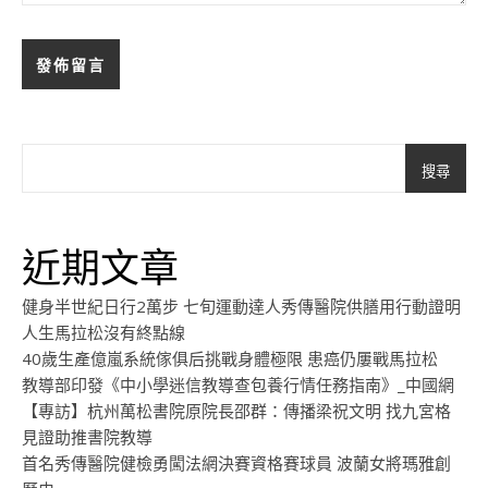
搜尋
近期文章
健身半世紀日行2萬步 七旬運動達人秀傳醫院供膳用行動證明
人生馬拉松沒有終點線
40歲生產億嵐系統傢俱后挑戰身體極限 患癌仍屢戰馬拉松
教導部印發《中小學迷信教導查包養行情任務指南》_中國網
【專訪】杭州萬松書院原院長邵群：傳播梁祝文明 找九宮格
見證助推書院教導
首名秀傳醫院健檢勇闖法網決賽資格賽球員 波蘭女將瑪雅創