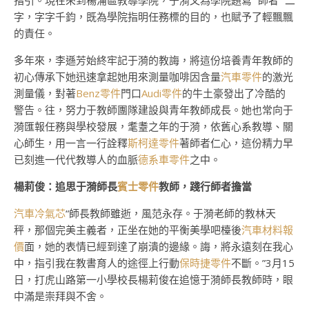
指引。現在來到楊浦區教導學院，于漪又為學院題寫 “師者” 二
字，字字千鈞，既為學院指明任務標的目的，也賦予了輕飄飄
的責任。
多年來，李遜芳始終牢記于漪的教誨，將這份培養青年教師的
初心傳承下她迅速拿起她用來測量咖啡因含量
汽車零件
的激光
測量儀，對著
Benz零件
門口
Audi零件
的牛土豪發出了冷酷的
警告。往，努力于教師團隊建設與青年教師成長。她也常向于
漪匯報任務與學校發展，耄耋之年的于漪，依舊心系教導、關
心師生，用一言一行詮釋
斯柯達零件
著師者仁心，這份精力早
已刻進一代代教導人的血脈
德系車零件
之中。
楊莉俊：追思于漪師長
賓士零件
教師，踐行師者擔當
汽車冷氣芯
“師長教師雖逝，風范永存。于漪老師的教林天
秤，那個完美主義者，正坐在她的平衡美學吧檯後
汽車材料報
價
面，她的表情已經到達了崩潰的邊緣。誨，將永遠刻在我心
中，指引我在教書育人的途徑上行動
保時捷零件
不斷。”3月15
日，打虎山路第一小學校長楊莉俊在追憶于漪師長教師時，眼
中滿是崇拜與不舍。