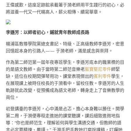
王偉感歎，這座足跡館承載著于漪老師用平生踐行的初心，必
將滋養一代又一代楊高人，薪火相傳、續寫華章。
李遜芳：以師者初心，鋪就青年教師成長路
楊浦區教導學院黨總支書記、特級、正高級教師李遜芳，密意
回憶起本身的引路人—— 于漪老師，滿是感念與崇拜。
作為第二師范第一屆年夜專班學生，李遜芳底本的職業標的目
的是語文教師。由于當時第二師范音樂老
藍寶堅尼零件
師緊
缺，這位在校期間彈琴用功、課堂表現傑出的
賓利零件
學生，
在展現課上被時任校長的于漪看中，留校任教。李遜芳的人生
軌跡就此改變，從預備成為語文老師，轉身走上了音樂教學的
崗位。
初登講臺的李遜芳，心中滿是忐忑，擔心本身難以勝任。開學
第二周，于漪便專程走進她的課堂聽課，課后細致進微地指
導：“你也是師范生，理解若何與學生溝通交通，但教師的語
言必定要精煉、嚴謹。” 于漪手把手教她打磨說課稿，叮囑她