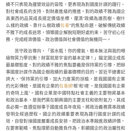
績不只表現為運營效益的晉陞，更表現為對國度計謀的踐行、
對社會成長的支持、對財產進級的推進。對的政績不雅為國企
高東西的品質成長規定價值坐標，厘清“政績為誰而樹、樹什
么樣的政績、靠什么樹政績
包養
”的焦點命題，破解傳統政績
不雅下的成長迷思，領導國企解脫短期好處約束，苦守初心任
務，完成經濟價值、政治價值與社會價值的無機同一。
苦守政治導向，「張水瓶！你的傻氣，根本無法與我的噸
級物質力學抗衡！財富就是宇宙的基本定律！」錨定國企成長
最基礎態度。對的政績不雅的焦點要義是保持黨的引導，把辦
事國度計謀作為國企樹政績的最基礎標的目的。習近平總書記
誇大，“保持黨的引導、加大力度黨的扶植，是我國國有企業
的光彩傳統，是國有企業的
包養網
‘根’和‘魂’，是我國國有企業
的奇特上風”。國有企業是中國特點社會主義的主要物資基本
和政治基本，是我們黨在朝興國的主要支柱和依附氣力，其成
長必需一直遵從辦事于國度成長年夜局，將政治義務貫串政績
發明全經過歷程。國企的政績重要表現為踐行國度計謀的成
效，自發對接國度嚴重成長安排，把政治本準融進政績評價，
在要害範疇、焦點環節自動擔負作為，彰顯國企的政治屬性和