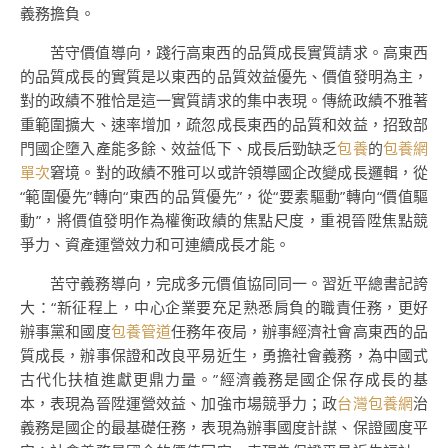
義務擔負。
苦守價值導向，踐行高東西的品質成長實質請求。高東西
的品質成長的實質是以東西的品質效益優先、價值發明為主，
對的政績不雅恰是這一實質請求的集中表現。傳統政績不雅著
重範圍擴大、速率增加，疏忽成長東西的品質和效益，招致部
門國企墮入產能多餘、效益低下、成長后勁缺乏
包養
的
包養網
單次
窘境。對的政績不雅可以或許領導國企改變成長邏輯，從
“範圍優先”轉向“東西的品質優先”，從“要素驅動”轉向“價值驅
動”，將價值發明作為權衡政績的焦點尺度，重視晉陞焦點競
爭力、資產運營效力和可連續成長才能。
苦守義務導向，完成多元價值協同同一。習近平總書記誇
大：“新征程上，中心企業要充足熟悉肩負的職責任務，更好
辦事黨和國度
包養管道
任務年夜局，辦事經濟社會高東西的品
質成長，辦事保證和改良平易近生，勇擔社會義務，為中國式
古代化扶植進獻更鼎力量。”經濟義務是國企保存成長的基
本，表現為晉陞運營效益、加強市場競爭力；政
台灣包養網
治
義務是國企的最基礎任務，表現為辦事國度計謀、保證國度平