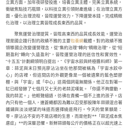
立異方面，加年夜研發投進，培養立異主體，完美立異系統，
衝破焦點技巧瓶頸，以科技立異引領財產進級；在治理立異方
面，優化治理流程，晉陞運營效力，下降運營本錢，完成精緻
化治理，以治理立異晉陞成長東西的品質。
聚焦運營治理提質，晉陞高東西的品質成長效能。運營治
理是國企踐行對的政績不雅的主要
包養網
載體。對的政績不雅
領導國企改變運營理念，從“集約治理”轉向“精緻治理”，從“短
期盈利”轉向“久遠盈利”，晉陞運營治理的迷信性和實效性。
“十五五”計劃綱領明白提出，“《宇宙水餃與終極醬料師》第一
章：蒜泥與末日預兆廖沾沾坐在他那間被稱為「宇宙水餃中
心」的店裡，但這間店的外觀更像是一個被遺棄的藍色塑膠
棚，與「宇宙」或「中心」這兩個詞毫無關係。他正在對著一
缸已經發酵了七個月又七天的老蒜泥嘆氣。「你還不夠靈動，
我的蒜泥。」他輕聲細語，彷彿在責備一個不上進的孩子。店
內只有他一個人，連蒼蠅都因為難以忍受那股陳年蒜頭混合著
鐵鏽與淡淡絕望的味道而選擇繞道飛行。今天的營業額是：
零。廖沾沾不安的不是店裡的生意，而是他對**「蒜泥成本焦
慮症」**的深層恐懼。新鮮蒜頭每公斤的價格正在以超光速上