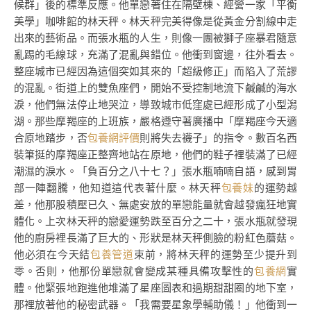
候群」後的標準反應。他單戀著住在隔壁棟、經營一家「平衡
美學」咖啡館的林天秤。林天秤完美得像是從黃金分割線中走
出來的藝術品。而張水瓶的人生，則像一團被獅子座暴君隨意
亂踢的毛線球，充滿了混亂與錯位。他衝到窗邊，往外看去。
整座城市已經因為這個突如其來的「超級修正」而陷入了荒謬
的混亂。街道上的雙魚座們，開始不受控制地流下鹹鹹的海水
淚，他們無法停止地哭泣，導致城市低窪處已經形成了小型潟
湖。那些摩羯座的上班族，嚴格遵守著廣播中「摩羯座今天適
合原地踏步，否
包養網評價
則將失去襪子」的指令。數百名西
裝筆挺的摩羯座正整齊地站在原地，他們的鞋子裡裝滿了已經
潮濕的淚水。「負百分之八十七？」張水瓶喃喃自語，感到胃
部一陣翻騰，他知道這代表著什麼。林天秤
包養妹
的運勢越
差，他那股積壓已久、無處安放的單戀能量就會越發瘋狂地實
體化。上次林天秤的戀愛運勢跌至百分之二十，張水瓶就發現
他的廚房裡長滿了巨大的、形狀是林天秤側臉的粉紅色蘑菇。
他必須在今天結
包養管道
束前，將林天秤的運勢至少提升到
零。否則，他那份單戀就會變成某種具備攻擊性的
包養網
實
體。他緊張地跑進他堆滿了星座圖表和過期甜甜圈的地下室，
那裡放著他的秘密武器。「我需要星象學輔助儀！」他衝到一