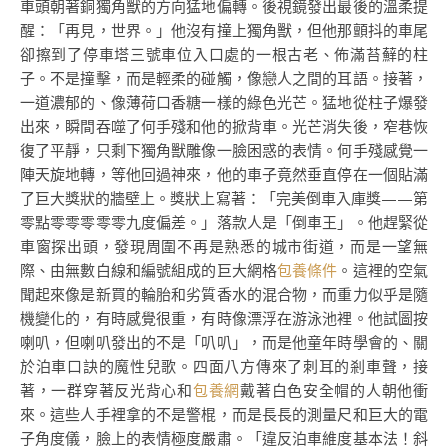
車頭朝著銅獨角獸的方向猛地偏轉。後視鏡發出最後的溫柔提
醒：「再見，世界。」他沒有撞上獨角獸，但他那顫抖的車尾
卻擦到了停車塔三號車位入口處的一根古老、佈滿苔蘚的柱
子。不是撞擊，而是輕柔的碰觸，像戀人之間的耳語。接著，
一道濃郁的、像薄荷口香糖一樣的綠色光芒。猛地從柱子爆發
出來，瞬間吞噬了何手殘和他的掀背車。光芒消失後，窄巷恢
復了平靜，只剩下獨角獸雕像一臉困惑的表情。何手殘感覺一
陣天旋地轉，等他回過神來，他的車子竟然垂直停在一個貼滿
了巨大獎狀的牆壁上。獎狀上寫著：「完美倒車入庫獎——第
零點零零零零零九度偏差。」落款人是「倒車王」。他趕緊從
車窗探出頭，發現周圍不再是熟悉的城市街道，而是一望無
際、由無數白線和編號組成的巨大網格
包養條件
。這裡的空氣
聞起來像是新買的輪胎和劣質香水的混合物，而重力似乎是隨
機變化的，有時感覺很重，有時像漂浮在游泳池裡。他試圖按
喇叭，但喇叭發出的不是「叭叭」，而是他童年時學會的、關
於泊車口訣的魔性兒歌。四面八方傳來了刺耳的剎車聲，接
著，一群穿著反光背心和
包養網
戴著白色安全帽的人朝他衝
來。這些人手裡拿的不是警棍，而是長長的測量尺和巨大的電
子角度儀，臉上的表情極度嚴肅。「違反泊車維度基本法！斜