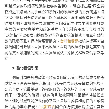
2026年2月，中共中心辦公廳印發《關于在全黨展開建立
和踐行對的政績不雅進修教導的告訴》，明白提出要“周全貫
徹習近平總書記關于建立和踐行對的政績不雅的主要闡述，持
之以恒推動周全從嚴治黨，以立黨為公、為平易近造福、迷信
決議計劃、真抓實干為總請求”。國有企業作為中國特點社會
主義的主要物資基本和政治基本，作為社會主義市場經濟的
“頂梁柱”，要把展開進修教導作為主要政治義務，建立和踐行
對的政績不雅，保持從現實動身、
台灣包養網
按紀律處事，自
發為國民出政績、以實干出政績，以對的政績不雅推進高東西
的品質、可連續的成長，以實績實效回應國民群眾新請求新等
待。
1. 強化價值引領
價值引領是對的政績不雅賦能國企高東西的品質成長的焦
點條件。習近平總書記指出：“成長理念是成長舉動的先導，
是管全局、管最基礎、管標的目的、管久遠的工具，是成長她
做了一個優雅的旋轉，她的咖啡館被兩種能量衝擊得搖搖欲
墜，但她卻感到前所未有的平靜。思緒、成長標的目的、成長
出力點的集中表現。”
長期包養
國企作為特別市場主體，其政