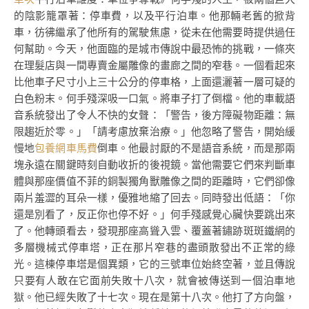
的陰影籠罩著：停車費，以及平行泊車。他那輛老舊的掀背
車，彷彿繼承了他所有的駕駛焦慮，從未在他需要時提供過任
何幫助。今天，他面臨的是城市傳說中最恐怖的挑戰，一條夾
在理髮店與一間專賣金屬雕像的畫廊之間的窄巷。一個看起來
比他車子尺寸小上三十公分的停車格，上面還灑著一層可疑的
白色粉末。何手殘深吸一口氣。將車子打了倒檔。他的車載語
音系統發出了令人不快的女聲：「警告，後方障礙物距離：無
限趨近於零。」「請考慮放棄治療。」他忽略了警告，開始緩
慢地
包養網車馬費
倒車。他最討厭的不是語音系統，而是那兩
塊永遠在關鍵時刻自動收折的後視鏡。當他需要它們來判斷車
體與那座價值不菲的銅製獨角獸雕像之間的距離時，它們卻像
兩片羞澀的耳朵一樣，優雅地縮了回去。同時發出低語：「你
還是別看了，反正你也停不好。」何手殘感覺心臟快要跳出來
了。他轉頭看去，發現那座高聳入雲、覆蓋著鏽跡斑斑鐵網的
多層機械式停車塔，正在那片窄巷的盡頭散發出不正常的綠
光。這棟停車塔是個異類，它的三號車位始終空著，並且傳說
只要有人敢在它面前失敗十八次，就會被傳送到一個泊車地
獄。他已經失敗了十七次。現在是第十八次。他打了方向盤，