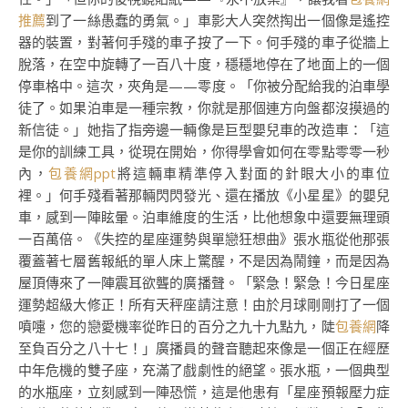
推薦
到了一絲愚蠢的勇氣。」車影大人突然掏出一個像是遙控
器的裝置，對著何手殘的車子按了一下。何手殘的車子從牆上
脫落，在空中旋轉了一百八十度，穩穩地停在了地面上的一個
停車格中。這次，夾角是——零度。「你被分配給我的泊車學
徒了。如果泊車是一種宗教，你就是那個連方向盤都沒摸過的
新信徒。」她指了指旁邊一輛像是巨型嬰兒車的改造車：「這
是你的訓練工具，從現在開始，你得學會如何在零點零零一秒
內，
包養網ppt
將這輛車精準停入對面的針眼大小的車位
裡。」何手殘看著那輛閃閃發光、還在播放《小星星》的嬰兒
車，感到一陣眩暈。泊車維度的生活，比他想象中還要無理頭
一百萬倍。《失控的星座運勢與單戀狂想曲》張水瓶從他那張
覆蓋著七層舊報紙的單人床上驚醒，不是因為鬧鐘，而是因為
屋頂傳來了一陣震耳欲聾的廣播聲。「緊急！緊急！今日星座
運勢超級大修正！所有天秤座請注意！由於月球剛剛打了一個
噴嚏，您的戀愛機率從昨日的百分之九十九點九，陡
包養網
降
至負百分之八十七！」廣播員的聲音聽起來像是一個正在經歷
中年危機的雙子座，充滿了戲劇性的絕望。張水瓶，一個典型
的水瓶座，立刻感到一陣恐慌，這是他患有「星座預報壓力症