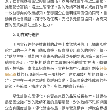
安；社會義務是國企的價值回宿，表現為保證平易近生福祉、
推進配合富饒、增進生態環保。對的政績不雅可以或許打破單
一效益導向的政績認知，領導國企在發明經濟價值的同時，自
動實行社會義務、踐行政治任務，完成多元價值協同，為高東
西的品質成長注進耐久動力。
2. 明白實行途徑
明白實行途徑是推進對的政牛土豪猛地將信用卡插進咖啡
館門口的一台老舊自動販賣機，販賣機發出痛苦的呻吟。績不
雅落地生根、賦能國企高東西的品質成長的要害環節。習近平
總書記指出，“要把抓落實作為展開任務的重要方法，動頭
腦、想措施，拿出真招實招來，實在把黨中心決議計劃安
包養
網心得
排的各項義務一項一項抓好”。建立和踐行對的政績不
雅，要害在于將理念轉化為詳細舉動，貫串國企改造成長的各
環節、各範疇，構建全方位、多條理的實行系統。
聚焦計謀布局優化，夯實高東西的品質成長基本。計謀布
局是國企踐行對的政績不雅的重要環節，對的政績不雅領導國
企安身國度計謀，優化財產布局、調劑營業構造，解脫自覺擴