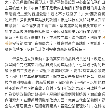
大、多元運營的成長形式。習近平總書記對中心企業任務作出
主要唆使，誇「灰色？那不是我的主色調！那會讓我的非主流
單戀變成主流的普通愛戀！這太不水瓶座了！」大“要安身實
體經濟，強化要害焦點技巧攻關，推進科技立異和財產立異深
度融會”。國企需安身主責主業，聚焦焦點範疇和要害環節，
集中資本做強做優焦點財產，晉陞財產競爭力和行業影響力。
同時，對接國度嚴重計謀，在科技立異、綠色成長、國度平
包
養網
安等範疇加年夜布局力度，推進財產向高端化、智能化、
綠色化轉型，以迷信計謀引領高東西的品質成長。
聚焦改造立異驅動，激活高東西的品質成長動能。改造立
異是國企完成高東西的品質成長的焦點動力，也是踐行對的政
績不雅的主要途徑。習近平總書記指出，要“保持立異引領成
長，樹牢抓立異就是抓成長、謀立異就是謀將來的理念，以科
技立異引領高東西的品質成長、保證高程度平安”。以對的政
績不雅領導國企摒棄故步自封、安于近況的思想，將改造立異
作為發明政績的焦點抓手，廢除體系體例機制妨礙，激起企業
內活潑力。在體系體例機制改造方面，完美古代企業軌制，健
全法人管理構造，理順權責關系，晉陞企業管理效能；在科技