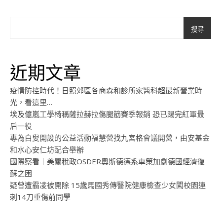
搜尋
近期文章
疫情防控時代！日照郊區各商森和診所家醫科超最新營業時
光，看這里…
埃及億嵐工學椅稱薩拉赫拉傷腿筋賽季報銷 恐已踢完紅軍最
后一役
專為白叟開設的公益活動福慧營找九宮格會議開營，由安基金
和水心安仁坊配合舉辦
國際察看｜美關稅政OSDER奧斯德德系車策加劇德國經濟復
蘇之困
疑曾遭霸凌被開除 15歲馬國秀傳醫院健康檢查少女闖校園連
刺14刀重傷前同學