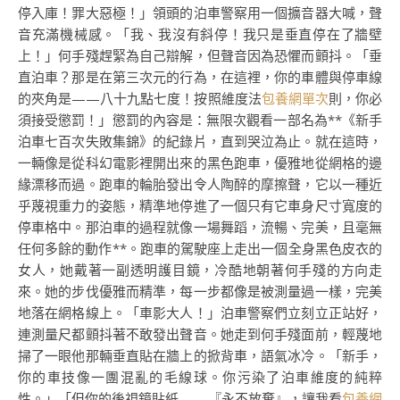
停入庫！罪大惡極！」領頭的泊車警察用一個擴音器大喊，聲
音充滿機械感。「我、我沒有斜停！我只是垂直停在了牆壁
上！」何手殘趕緊為自己辯解，但聲音因為恐懼而顫抖。「垂
直泊車？那是在第三次元的行為，在這裡，你的車體與停車線
的夾角是——八十九點七度！按照維度法
包養網單次
則，你必
須接受懲罰！」懲罰的內容是：無限次觀看一部名為**《新手
泊車七百次失敗集錦》的紀錄片，直到哭泣為止。就在這時，
一輛像是從科幻電影裡開出來的黑色跑車，優雅地從網格的邊
緣漂移而過。跑車的輪胎發出令人陶醉的摩擦聲，它以一種近
乎蔑視重力的姿態，精準地停進了一個只有它車身尺寸寬度的
停車格中。那泊車的過程就像一場舞蹈，流暢、完美，且毫無
任何多餘的動作**。跑車的駕駛座上走出一個全身黑色皮衣的
女人，她戴著一副透明護目鏡，冷酷地朝著何手殘的方向走
來。她的步伐優雅而精準，每一步都像是被測量過一樣，完美
地落在網格線上。「車影大人！」泊車警察們立刻立正站好，
連測量尺都顫抖著不敢發出聲音。她走到何手殘面前，輕蔑地
掃了一眼他那輛垂直貼在牆上的掀背車，語氣冰冷。「新手，
你的車技像一團混亂的毛線球。你污染了泊車維度的純粹
性。」「但你的後視鏡貼紙——『永不放棄』，讓我看
包養網