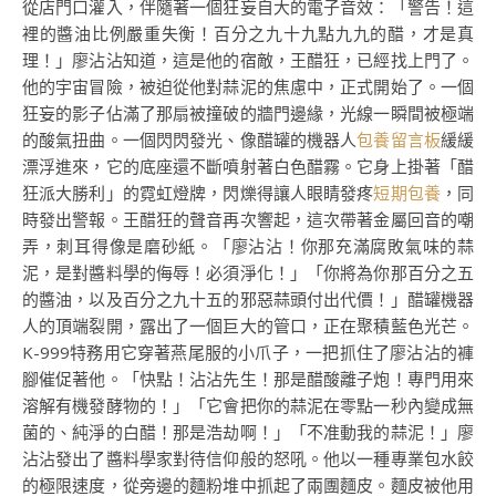
從店門口灌入，伴隨著一個狂妄自大的電子音效：「警告！這
裡的醬油比例嚴重失衡！百分之九十九點九九的醋，才是真
理！」廖沾沾知道，這是他的宿敵，王醋狂，已經找上門了。
他的宇宙冒險，被迫從他對蒜泥的焦慮中，正式開始了。一個
狂妄的影子佔滿了那扇被撞破的牆門邊緣，光線一瞬間被極端
的酸氣扭曲。一個閃閃發光、像醋罐的機器人
包養留言板
緩緩
漂浮進來，它的底座還不斷噴射著白色醋霧。它身上掛著「醋
狂派大勝利」的霓虹燈牌，閃爍得讓人眼睛發疼
短期包養
，同
時發出警報。王醋狂的聲音再次響起，這次帶著金屬回音的嘲
弄，刺耳得像是磨砂紙。「廖沾沾！你那充滿腐敗氣味的蒜
泥，是對醬料學的侮辱！必須淨化！」「你將為你那百分之五
的醬油，以及百分之九十五的邪惡蒜頭付出代價！」醋罐機器
人的頂端裂開，露出了一個巨大的管口，正在聚積藍色光芒。
K-999特務用它穿著燕尾服的小爪子，一把抓住了廖沾沾的褲
腳催促著他。「快點！沾沾先生！那是醋酸離子炮！專門用來
溶解有機發酵物的！」「它會把你的蒜泥在零點一秒內變成無
菌的、純淨的白醋！那是浩劫啊！」「不准動我的蒜泥！」廖
沾沾發出了醬料學家對待信仰般的怒吼。他以一種專業包水餃
的極限速度，從旁邊的麵粉堆中抓起了兩團麵皮。麵皮被他用