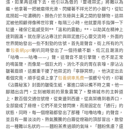
漲，如果再這樣下去，他引以為傲的「靈魂蒜泥」將難以為
繼。他拿著一把被磨得光滑、閃耀著不祥光芒的小銀勺，從缸
底撈起一坨濃稠的、顏色介於灰綠與土黃之間的發酵物。這蒜
泥被他照顧得像稀世珍寶，每隔三小時，他就要用手指彈一下
缸邊，確保它能感受到**「溫和的震動」**，以助其在精神上
達到圓滿。就在廖沾沾專注於與蒜泥進行心靈交流時，外面的
世界開始發出一些不對勁的信號。首先是聲音。街上所有的汽
車
包養網ppt
喇叭同時發出了一個持續不斷、低沉且潮濕的
「咕嚕——咕嚕——」聲。這聲音不是引擎聲，也不是正常
的鳴笛聲，而像是一個巨大的、消化不良的胃在哀嚎。廖沾沾
皺著眉頭，這嚴重干擾了他蒜泥的「寧靜冥想」。他決定出去
看個究竟，順手從桌上拿了
包養網車馬費
一張髒兮兮的，印著
《沾醬秘笈》封面的皺衛生紙，塞進口袋以備不時之需。他一
腳踏出店門，立刻被眼前的景象震驚了。整條城市的主幹道
上，數百個交通信號燈，從東邊到西邊，從高架橋到巷弄口，
全部變成了綠燈。它們不是交替閃爍，而是固定在「通行」的
狀態，同時，每一個燈箱都發出了那種「咕嚕咕嚕」的聲音，
並且有一層淡淡的、熱氣騰騰的白霧從燈箱的頂部冒出，散發
出一種難以名狀的——麵粉蒸煮過頭的氣味。「麵粉焦慮？還