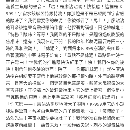
滿養生焦慮的聲音。「喂！是廖沾沾嗎！快接聽！這裡是 K-
999！宇宙水餃聯盟特級特務！你那邊是不是已經聞到宇宙級
的酸味了？我們需要你的蒜泥！你被徵召了！馬上！」廖沾沾
的耳朵被這聲音震得嗡嗡作響，他捏著對講機，困惑地喊道：
「特務？酸味？等等！我聞到的不是酸味！是麵粉過度膨脹的
焦慮味！還有，我現在走不開！我的陳年老蒜泥需要每隔三小
時的溫和震動！」「蒜泥？」對面傳來K-999崩潰的尖叫聲，
帶著濃濃的中藥味電子雜音：「重點不是蒜泥！重點是**時空
正在彎曲！**我們的推進器快沒紅棗了！快！我們在你的後
院！別帶任何多餘的東西！除了——你那缸蒜泥！」就在廖沾
沾還在糾結要不要帶上他最珍愛的那把銀勺時，外面的牆壁傳
來一聲巨大的撞擊。一個穿著黑色燕尾服、戴著太陽眼鏡的太
空吉娃娃，正從牆上的破洞鑽進來。它的背上揹著一個像是小
型瓦斯桶的東西，桶上用毛筆寫著「極品紅棗枸杞燃料」。
「你怎麼——」廖沾沾驚訝地瞪大了眼睛。K-999用它的小短
腿站得筆直，戴著白色手套的爪子優雅地一揮：「沒時間了，
沾沾先生！宇宙水餃快要拉肚子了！我們必須在你被醋酸離子
炮鎖定前離開！」話音未落，一股極致尖銳、刺鼻的酸氣猛地