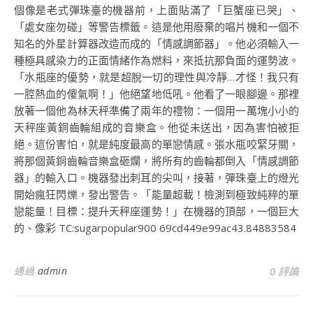
個像是老式彈珠臺的機器前，上面貼滿了「巨蟹座已哭」、
「處女座勿碰」等警告標籤。這是他用廢棄的唱片機和一個不
知名的外星計算器改造而成的「情感調節器」。他必須輸入一
種極具感染力的正面情緒作為燃料，來抵抗那負面的運勢波。
「水瓶座的優勢，就是超脫一切的理性與冷靜…才怪！我只有
一腔熱血的傻氣啊！」他絕望地低吼。他看了一眼腳邊。那裡
放著一個他為林天秤準備了兩年的禮物：一個用一萬塊小小的
天秤座黃銅齒輪組成的音樂盒。他從未送出，因為害怕被拒
絕。這份害怕，就是純度最高的單戀情感。張水瓶咬緊牙關，
將那個黃銅齒輪音樂盒砸爛，將所有的齒輪都倒入「情感調節
器」的輸入口。機器發出刺耳的尖叫，接著，彈珠臺上的燈光
開始瘋狂閃爍，發出警告。「能量超載！檢測到極致純粹的單
戀能量！目標：提升天秤座運勢！」在機器的頂部，一個巨大
的、像彩 TC:sugarpopular900 69cd449e99ac43.84883584
通過
admin
0 評論