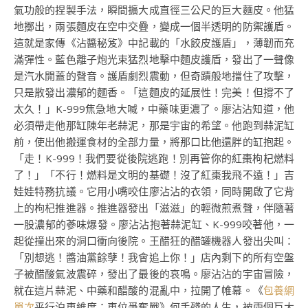
氣功般的捏製手法，瞬間擴大成直徑三公尺的巨大麵皮。他猛
地擲出，兩張麵皮在空中交疊，變成一個半透明的防禦護盾。
這就是家傳《沾醬秘笈》中記載的「水餃皮護盾」，薄韌而充
滿彈性。藍色離子炮光束猛烈地擊中麵皮護盾，發出了一聲像
是汽水開蓋的聲音。護盾劇烈震動，但奇蹟般地擋住了攻擊，
只是散發出濃郁的麵香。「這麵皮的延展性！完美！但撐不了
太久！」K-999焦急地大喊，中藥味更濃了。廖沾沾知道，他
必須帶走他那缸陳年老蒜泥，那是宇宙的希望。他跑到蒜泥缸
前，使出他搬運食材的全部力量，將那口比他還胖的缸抱起。
「走！K-999！我們要從後院逃跑！別再管你的紅棗枸杞燃料
了！」「不行！燃料是文明的基礎！沒了紅棗我飛不遠！」吉
娃娃特務抗議。它用小嘴咬住廖沾沾的衣領，同時開啟了它背
上的枸杞推進器。推進器發出「滋滋」的輕微煎煮聲，伴隨著
一股濃郁的蔘味爆發。廖沾沾抱著蒜泥缸、K-999咬著他，一
起從撞出來的洞口衝向後院。王醋狂的醋罐機器人發出尖叫：
「別想逃！醬油黨餘孽！我會追上你！」店內剩下的所有空盤
子被醋酸氣波震碎，發出了最後的哀鳴。廖沾沾的宇宙冒險，
就在這片蒜泥、中藥和醋酸的混亂中，拉開了帷幕。《
包養網
單次
平行泊車維度：車位爭奪戰》何手殘的人生，被兩個巨大