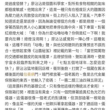
是過度發酵？」廖沾沾是個醬料學家，對所有食物相關的氣味
都極度敏感。他聞出來了，這是一種只有在極度巨大的麵團因
為壓力過大而散發出的氣味。街上的行人陷入了混亂。汽車不
知道該走還是該停，因為無論從哪個方向看，都是綠燈。一個
穿著西裝的男人小心翼翼地把車停在路中央，搖下車窗，對著
紅綠燈大喊：「喂！你為什麼咕嚕咕嚕？你倒是紅一下啊！我
要向左轉！綠燈沒用啊！」廖沾沾感覺到一陣心悸。這種氣
味，這種不祥的「咕嚕」聲，與他兒時聽到的家傳預言不謀而
合。他想起家傳《沾醬秘笈》裡記載的第一句：「當世間萬物
的交通都被麵皮的氣味籠罩，且燈號恒綠、聲如湯沸時，便是
宇宙水餃臨界點到來之時。」「七點五個地球年…怎麼這麼
快？」廖沾沾猛地衝回店裡，衝到後廚，打開了一個藏在舊冰
櫃後面的暗
包養網
門。暗門裡放著一個老舊的、像是古代金屬
保險箱的東西。他輸入了密碼：「一醬二醋三油四辣五蒜泥」
（這是醬料界的基礎公式，只有像他這樣的傳統派才會用）。
保險箱打開，裡面沒有黃金，只有一個閃爍著詭異紅色光芒的
儀器。這儀器很像一個老式的對講機，但頂部插著一根彎曲
的、像韭菜一樣的天線。他顫抖著拿起儀器，按下通話鈕。儀
器發出「滋——」的電流聲，接著傳來一陣高八度、急促且充