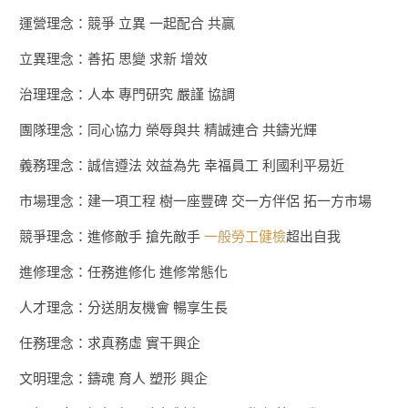
運營理念：競爭 立異 一起配合 共贏
立異理念：善拓 思變 求新 增效
治理理念：人本 專門研究 嚴謹 協調
團隊理念：同心協力 榮辱與共 精誠連合 共鑄光輝
義務理念：誠信遵法 效益為先 幸福員工 利國利平易近
市場理念：建一項工程 樹一座豐碑 交一方伴侶 拓一方市場
競爭理念：進修敵手 搶先敵手
一般勞工健檢
超出自我
進修理念：任務進修化 進修常態化
人才理念：分送朋友機會 暢享生長
任務理念：求真務虛 實干興企
文明理念：鑄魂 育人 塑形 興企