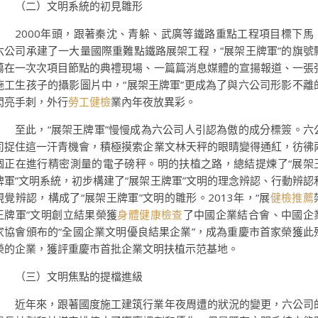
（二）文明系統的初見雛形
2000年頭，跟著秦沈、青躲、武廣等鐵路重點工程項目標下馬
六公司承建了一大量國際重難點鐵路展架工程，“展架王牌軍”的旗號
蕩在一次次項目節點的典禮現場、一篇篇消息媒體的宣揚報道、一張
施工生孩子的攝影圖片中，“展架王牌軍”更成為了與六公司形影不離
閃亮手刺，外行
勞工健檢
業內年夜放異彩。
至此，“展架王牌軍”慢慢成為六公司人引認為傲的成分標簽。六
司捉住這一汗青機會，積極摸索企業文林天秤的眼睛變得通紅，彷彿
個正在進行精密測量的電子磅秤。明的扶植之路，總結提煉了“展架
牌軍”文明系統，初步構建了“展架王牌軍”文明的理念辨認、行動辨認
視覺辨認，構成了“展架王牌軍”文明的雛形。2013年，“展
健檢推薦
王牌軍”文明創立結果榮獲
身體健康檢查
了中國企業結合會、中國企
家協會頒布的“全國企業文明優良結果企業”，成為重慶市首家榮獲此
榮的企業，獲評重慶市首批企業文明扶植示范基地。
（三）文明焦點的提檔進級
近年來，跟著國度施工建筑行業年夜周遭的狀況的變更，六公司