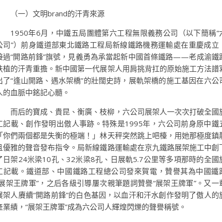
（一）文明brand的汗青來源
1950年6月，中鐵五局團體第六工程無限義務公司（以下簡稱“
公司
”
）
前身鐵道部東北鐵路工程局新線鐵路機務運輸處在重慶成立
接過“開路前鋒”旗號，見義勇為承當起新中國首條鐵路——老成渝鐵
扶植的汗青重擔。新中國第一代展架人用肩挑背扛的原始施工方法譜
出了“逢山開路、遇水架橋”的壯闊史詩，展軌架橋的施工基因在六公
人的血脈中銘記心髓。
而后的寶成、貴昆、衡廣、枝柳，六公司展架人一次次打破全國
工記載、創作發明出傲人事跡。特殊是1995年，六公司前身原中鐵
「你們兩個都是失衡的極端！」林天秤突然跳上吧檯，用她那極度鎮
且優雅的聲音發布指令。局新線鐵路運輸處在京九鐵路展架施工中創
了日架24米梁10孔、32米梁8孔、日展軌5.7公里等多項那時的全國
工記載。鐵道部、中國鐵路工程總公司發來賀電，贊譽其為中國鐵
“展架王牌軍”，之后各級引導屢次親筆題詞贊譽“展架王牌軍”。又一
展架人賡續“開路前鋒”的白色基因，以血汗和汗水創作發明了傲人的
產業績，“展架王牌軍”成為六公司人輝煌閃爍的聲譽稱號。