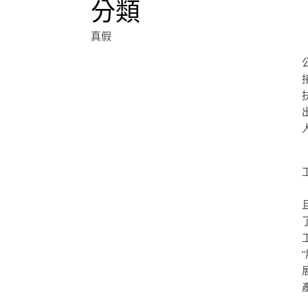
分類
真假