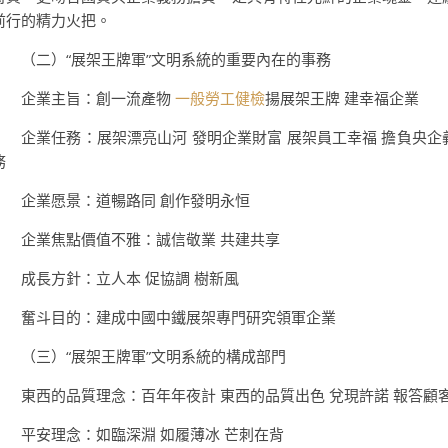
前行的精力火把。
（二）“展架王牌軍”文明系統的重要內在的事務
企業主旨：創一流產物
一般勞工健檢
揚展架王牌 建幸福企業
企業任務：展架漂亮山河 發明企業財富 展架員工幸福 擔負央企
務
企業愿景：道暢路同 創作發明永恒
企業焦點價值不雅：誠信敬業 共建共享
成長方針：立人本 促協調 樹新風
奮斗目的：建成中國中鐵展架專門研究領軍企業
（三）“展架王牌軍”文明系統的構成部門
東西的品質理念：百年年夜計 東西的品質出色 兌現許諾 報答顧
平安理念：如臨深淵 如履薄冰 芒刺在背