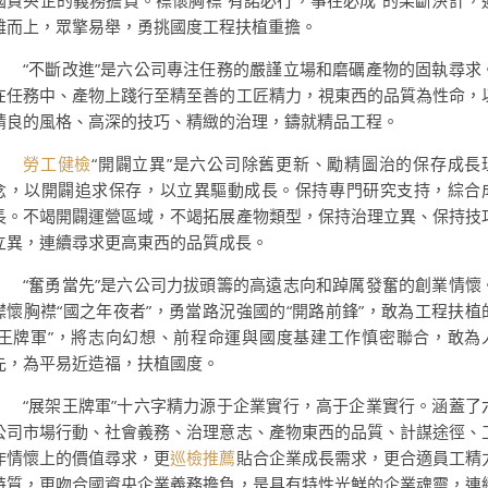
國資央企的義務擔負。襟懷胸襟“有諾必行，事在必成”的果斷決計，
難而上，眾擎易舉，勇挑國度工程扶植重擔。
“不斷改進”是六公司專注任務的嚴謹立場和磨礪產物的固執尋求
在任務中、產物上踐行至精至善的工匠精力，視東西的品質為性命，
精良的風格、高深的技巧、精緻的治理，鑄就精品工程。
勞工健檢
“開闢立異”是六公司除舊更新、勵精圖治的保存成長
念，以開闢追求保存，以立異驅動成長。保持專門研究支持，綜合
長。不竭開闢運營區域，不竭拓展產物類型，保持治理立異、保持技
立異，連續尋求更高東西的品質成長。
“奮勇當先”是六公司力拔頭籌的高遠志向和踔厲發奮的創業情懷
襟懷胸襟“國之年夜者”，勇當路況強國的“開路前鋒”，敢為工程扶植
“王牌軍”，將志向幻想、前程命運與國度基建工作慎密聯合，敢為
先，為平易近造福，扶植國度。
“展架王牌軍”十六字精力源于企業實行，高于企業實行。涵蓋了
公司市場行動、社會義務、治理意志、產物東西的品質、計謀途徑、
作情懷上的價值尋求，更
巡檢推薦
貼合企業成長需求，更合適員工精
特質，更吻合國資央企業義務擔負，是具有特性光鮮的企業魂靈，連