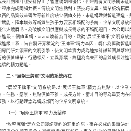
成長計劃和計謀安排停止了響應調劑和優化，但是既有文明系統未能
上程序完成同頻共振。傳統文明焦點對工藝技巧立異、營業板塊拓展
東西的品質效益晉陞等新維度缺少價值支持，未能構建與智能建造、
字賦能、降本增效等新質生孩子力要素相婚配的系統，企業文明系統
優化火燒眉毛。為破解文明供應與成長需求的不婚配題目，六公司以
在進級、價值重構、brand煥新為目的，啟動“展架王牌軍”文明系統
檔進級工程，旨在將汗青積淀的“王牌軍”精力基因，轉化為驅動智能
期專門研究領軍的文明引擎，使文明軟實力成為連接計謀藍圖與落地
行的價值紐帶、行動標尺、立異膏壤，終極為高東西的品質成長注進
連續的精力動能。
二、“展架王牌軍”文明的系統內在
“展架王牌軍”文明系統是以“展架王牌軍”精力為焦點，以企業
旨、任務、愿景、焦點價值不雅、成長方針、奮斗目的等為重要內在
事務，以行動理念為構成部門的企業文明系統。
（一）“展架王牌軍”精力及闡釋
“攻堅克難”是六公司踐諾履約的莊重許諾、事在必成的果斷決計