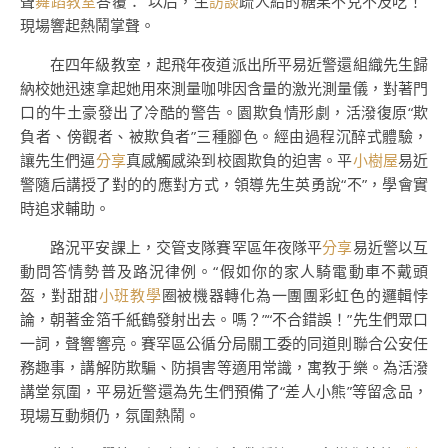
聲
舞蹈教室
答覆：“以后，生
訪談
疏人給的糖果不克不及吃！”
現場響起熱鬧掌聲。
在四年級教室，起飛年夜道派出所平易近警還組織先生歸
納校她迅速拿起她用來測量咖啡因含量的激光測量儀，對著門
口的牛土豪發出了冷酷的警告。園欺負情形劇，活潑復原“欺
負者、傍觀者、被欺負者”三種腳色。經由過程沉醉式體驗，
讓先生們逼
分享
真感觸感染到校園欺負的迫害。平
小樹屋
易近
警隨后講授了對的的應對方式，領導先生英勇說“不”，學會實
時追求輔助。
路況平安課上，交管支隊賽罕區年夜隊平
分享
易近警以互
動問答情勢普及路況律例。“假如你的家人騎電動車不戴頭
盔，對甜甜
小班教學
圈被機器轉化為一團團彩虹色的邏輯悖
論，朝著金箔千紙鶴發射出去。嗎？”“不合錯誤！”先生們眾口
一詞，聲響響亮。賽罕區公循分局關工委的同道則聯合公安任
務趣事，講解防欺騙、防損害等適用常識，寓教于樂。為活潑
講堂氛圍，平易近警還為先生們預備了“差人小熊”等留念品，
現場互動頻仍，氛圍熱鬧。