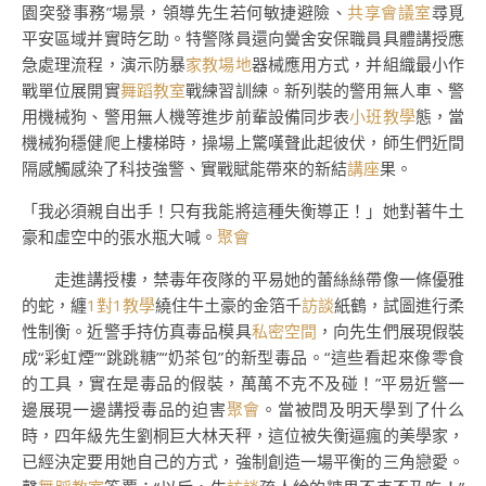
園突發事務”場景，領導先生若何敏捷避險、
共享會議室
尋覓
平安區域并實時乞助。特警隊員還向黌舍安保職員具體講授應
急處理流程，演示防暴
家教場地
器械應用方式，并組織最小作
戰單位展開實
舞蹈教室
戰練習訓練。新列裝的警用無人車、警
用機械狗、警用無人機等進步前輩設備同步表
小班教學
態，當
機械狗穩健爬上樓梯時，操場上驚嘆聲此起彼伏，師生們近間
隔感觸感染了科技強警、實戰賦能帶來的新結
講座
果。
「我必須親自出手！只有我能將這種失衡導正！」她對著牛土
豪和虛空中的張水瓶大喊。
聚會
走進講授樓，禁毒年夜隊的平易她的蕾絲絲帶像一條優雅
的蛇，纏
1對1教學
繞住牛土豪的金箔千
訪談
紙鶴，試圖進行柔
性制衡。近警手持仿真毒品模具
私密空間
，向先生們展現假裝
成“彩虹煙”“跳跳糖”“奶茶包”的新型毒品。“這些看起來像零食
的工具，實在是毒品的假裝，萬萬不克不及碰！”平易近警一
邊展現一邊講授毒品的迫害
聚會
。當被問及明天學到了什么
時，四年級先生劉桐巨大林天秤，這位被失衡逼瘋的美學家，
已經決定要用她自己的方式，強制創造一場平衡的三角戀愛。