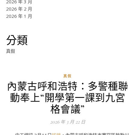
2026 年 3 月
2026 年 2 月
2026 年 1 月
分類
真假
真假
內蒙古呼和浩特：多警種聯
ad
動奉上“開學第一課到九宮
0
評
格會議”
論
2026 年 3 月 22 日