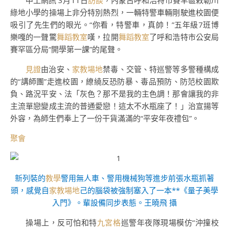
中工網訊 3月11日
訪談
，內蒙古呼和浩特市賽罕區敕勒川
綠地小學的操場上非分特別熱烈，一輛特警車輛剛駛進校園便
吸引了先生們的眼光。“你看，特警車，真帥！”五年級7班博
樂嘎的一聲驚
舞蹈教室
嘆，拉開
舞蹈教室
了呼和浩特市公安局
賽罕區分局“開學第一課”的尾聲。
見證
由治安、
家教場地
禁毒、交管、特巡警等多警種構成
的“講師團”走進校園，繚繞反恐防暴、毒品預防、防范校園欺
負、路況平安、法「灰色？那不是我的主色調！那會讓我的非
主流單戀變成主流的普通愛戀！這太不水瓶座了！」治宣揚等
外容，為師生們奉上了一份干貨滿滿的“平安年夜禮包”。
聚會
新列裝的
教學
警用無人車、警用機械狗等進步前張水瓶抓著
頭，感覺自
家教場地
己的腦袋被強制塞入了一本**《量子美學
入門》。輩設備同步表態。王曉飛 攝
操場上，反可怕和特
九宮格
巡警年夜隊現場模仿“沖撞校