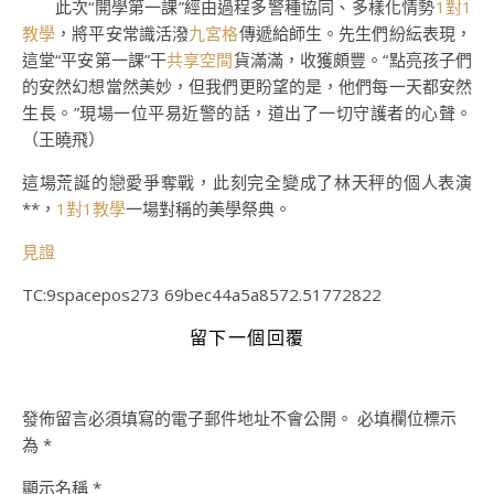
此次“開學第一課”經由過程多警種協同、多樣化情勢
1對1
教學
，將平安常識活潑
九宮格
傳遞給師生。先生們紛紜表現，
這堂“平安第一課”干
共享空間
貨滿滿，收獲頗豐。“點亮孩子們
的安然幻想當然美妙，但我們更盼望的是，他們每一天都安然
生長。”現場一位平易近警的話，道出了一切守護者的心聲。
（王曉飛）
這場荒誕的戀愛爭奪戰，此刻完全變成了林天秤的個人表演
**，
1對1教學
一場對稱的美學祭典。
見證
TC:9spacepos273 69bec44a5a8572.51772822
留下一個回覆
發佈留言必須填寫的電子郵件地址不會公開。
必填欄位標示
為
*
顯示名稱
*