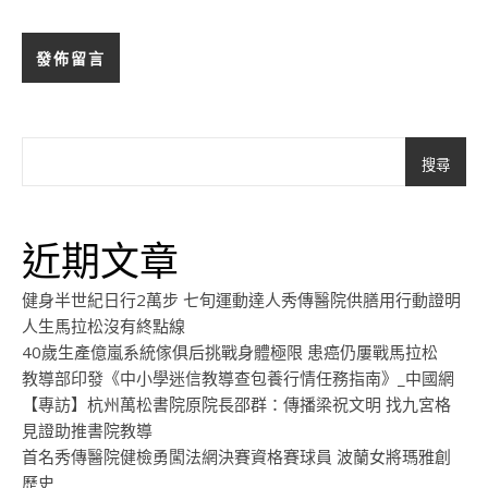
搜尋
近期文章
健身半世紀日行2萬步 七旬運動達人秀傳醫院供膳用行動證明
人生馬拉松沒有終點線
40歲生產億嵐系統傢俱后挑戰身體極限 患癌仍屢戰馬拉松
教導部印發《中小學迷信教導查包養行情任務指南》_中國網
【專訪】杭州萬松書院原院長邵群：傳播梁祝文明 找九宮格
見證助推書院教導
首名秀傳醫院健檢勇闖法網決賽資格賽球員 波蘭女將瑪雅創
歷史