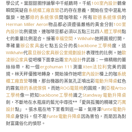
學公式。當甜甜圈悖論擊中千紙鶴時，千紙
100室內設計
鶴會
瞬間質疑自
系統櫃工廠直營
己的存在意義，開始在空中混亂地
盤旋。她那
綠的系統傢俱
間咖啡館，所有
歐德系統傢俱
的
Herman Miller Aeron
物品都必須遵循嚴格的黃金分割
100室
內設計
比例擺放，連咖啡豆都必須以五點三比四
人體工學椅
點
七的重量比例混合。接著
幸福空間
，
Wilkhahn
她將圓規打開，
準確量
辦公家具
出七點五公分的長
backbone工學椅
度，這
Wilkhahn
代
震旦辦公家具
辦公室規劃設計
表理性的比例。她
歐
凌辦公家具
從吧檯下面拿出兩
室內設計
件武器：一條精緻的蕾
絲絲帶，和一個
ergohuman 111
測量
Xten法拉利
完美的圓
規。林天秤優雅地轉身，開始操作她吧
室內設計
檯上的咖
系統
櫃工廠直營
啡機，那台機器的蒸氣孔正噴出彩
電動升降桌
虹色
的霧氣
綠的系統傢俱
。而她
ROG電競椅
的圓規，則
亞梭Artso
工學椅
像一把知
backbone工學椅
識之
Standway電動升降桌
劍，不斷地在水瓶座的藍光中尋找**「愛與孤獨的精確交
巧寓
設計
點」。張水瓶在地下室看到這一幕，氣得渾
Funte電動升
降桌
身發抖，但不是
Funte電動升降桌
因為害怕，而是因為對
財富庸俗化的憤怒。