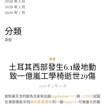
2026 年 3 月
2026 年 2 月
2026 年 1 月
分類
真假
真假
土耳其西部發生6.1級地動
致一億嵐工學椅逝世29傷
2026 年 4 月 10 日
她對著天空的藍色光束刺出圓
ergohuman 111
規，
COFO
試圖
在單戀傻氣中找
綠的系統傢俱
到一個
Enjoy121
可被量化的數