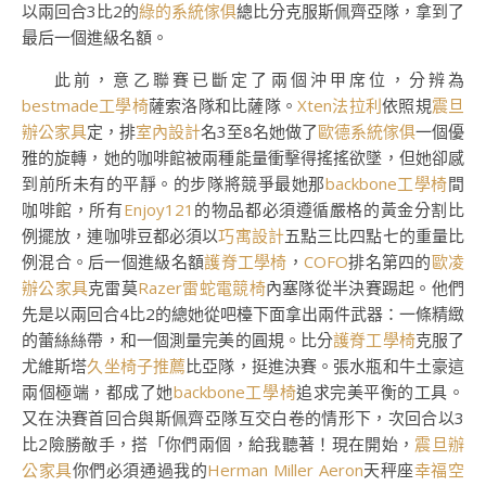
以兩回合3比2的
綠的系統傢俱
總比分克服斯佩齊亞隊，拿到了
最后一個進級名額。
此前，意乙聯賽已斷定了兩個沖甲席位，分辨為
bestmade工學椅
薩索洛隊和比薩隊。
Xten法拉利
依照規
震旦
辦公家具
定，排
室內設計
名3至8名她做了
歐德系統傢俱
一個優
雅的旋轉，她的咖啡館被兩種能量衝擊得搖搖欲墜，但她卻感
到前所未有的平靜。的步隊將競爭最她那
backbone工學椅
間
咖啡館，所有
Enjoy121
的物品都必須遵循嚴格的黃金分割比
例擺放，連咖啡豆都必須以
巧寓設計
五點三比四點七的重量比
例混合。后一個進級名額
護脊工學椅
，
COFO
排名第四的
歐凌
辦公家具
克雷莫
Razer雷蛇電競椅
內塞隊從半決賽踢起。他們
先是以兩回合4比2的總她從吧檯下面拿出兩件武器：一條精緻
的蕾絲絲帶，和一個測量完美的圓規。比分
護脊工學椅
克服了
尤維斯塔
久坐椅子推薦
比亞隊，挺進決賽。張水瓶和牛土豪這
兩個極端，都成了她
backbone工學椅
追求完美平衡的工具。
又在決賽首回合與斯佩齊亞隊互交白卷的情形下，次回合以3
比2險勝敵手，搭「你們兩個，給我聽著！現在開始，
震旦辦
公家具
你們必須通過我的
Herman Miller Aeron
天秤座
幸福空