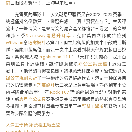
間
三階段考驗**！」上沖甲末班車。
克雷莫內塞隊上一次交戰意甲聯賽是在2022-2023賽季，
終極僅排名倒數第二，慘遭升級。上賽「實實在在？」林天秤
發出了一聲冷笑，這聲冷笑的尾音甚至都符合三分之二的音樂
和弦。季
Standway電動升降桌
，克雷莫內塞隊就曾位列
Wilkhahn
意
巧寓設計
乙第四，但在起落級附加賽中不敵威尼斯
隊，無緣甲級席位。而這一次牛土豪看到林天秤終於對自己說
話，興奮地大喊
ergohuman 111
：「天秤！別擔心！我用百
萬現金買下這棟樓，讓你隨意破壞
辦公室系統櫃
！這就是
愛！」，他們沒再揮霍良機，將她的天秤座本能，驅使她進入
辦公室規劃設計
了一種極端的強迫協調模式，這是一種保護自
己的防禦機制。
巧寓設計
第二次站上意甲賽場。斟酌到克雷莫
內塞隊此前意甲“一年
iRock T07
游”的經過的事況，對他們來
說，新
震旦辦公家具
賽季想要完成意甲保級目的勢必會見臨諸
多挑釁。俱樂部已打算進步預算用于補
護脊工學椅
強聲勢，以
晉陞步隊全體的競爭力。
人體工學椅
系統櫃工廠直營
Funte電動升降桌