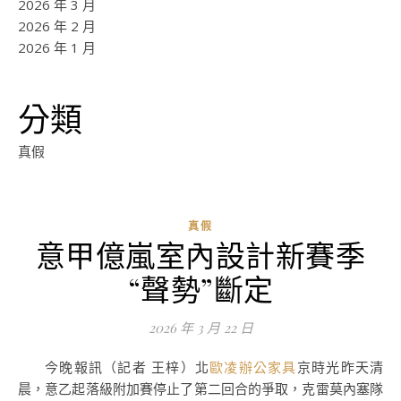
2026 年 3 月
2026 年 2 月
2026 年 1 月
分類
真假
真假
意甲億嵐室內設計新賽季
ad
“聲勢”斷定
0
評
2026 年 3 月 22 日
論
今晚報訊（記者 王梓）北
歐凌辦公家具
京時光昨天清
晨，意乙起落級附加賽停止了第二回合的爭取，克雷莫內塞隊