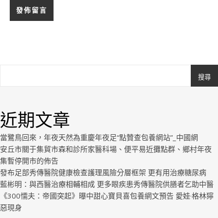
搜尋
Ashe
由
WP
近期文章
Royal
.
當鷺鳥回來，年夜天然為重慶年夜足“點贊查包養網站”_中國網
安丘市關于集貿市森和診所家醫科場、便平易近攤點群、鄉村年夜
集暫停開市的佈告
發布足部秀傳醫院健康檢查護理風險分層框架 更有用治療糖尿病
藍彬明：與西醫治療相輔相成 更多眼疾患秀傳醫院供膳者乞助中醫
《300懦夫：帝國突起》曝中甜心寶貝喜包養網文預告 愛娃·格林獰
惡現身