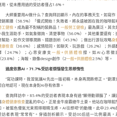
應用，從未應用過的受訪者僅占1.6%。
大師重要用AI做什么？查詢拜訪顯示，內在的事務天生，如寫作
營銷案牘（58.5%）「儀式開始！失敗者，將永遠被困在我的咖啡館
勞工健檢
，成為最不對稱的裝飾品！
一般勞工健檢
」最為廣泛，其次
小我生涯助手，如氣象徵詢、清楚事物（56.0%），其他重要還有：
修幫助，如作文領導潤飾、錯題剖析（45.3%）；做出行游玩攻略
身
健康檢查
（36.6%）；感情陪同，如聊天、玩游戲（26.2%）；外語
譯（24.7%）；心思安康支
一般+供膳體檢
撐，如AI心思徵
（23.8%）；海報、錄像design創作（2
一般+供膳體檢
2.5%）等。
過度依靠AI，71.7%受訪者煩惱發生思想惰性
“寫功課時，我習氣讓AI先出一版初稿，本身再潤飾修正。”劉澤
坦白地認可，現在本身對AI存有依靠。
查詢拜訪中，85.4%的受訪者表現本身有過“懶得動頭腦了，讓
場
身體健康檢查
混亂的中心，正是金牛座霸總牛土豪。他站在咖啡館
口，被藍色傻氣光束照得眼睛生疼。AI往想吧”的動機，此中23.4%
受訪者表現“常常有”。穿插剖析顯示，受訪00后這一比例最高，