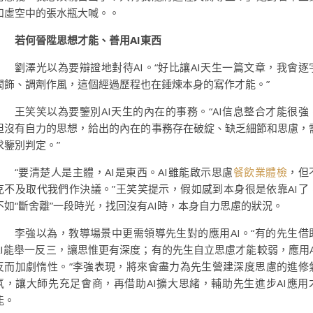
和虛空中的張水瓶大喊。。
若何晉陞思想才能、善用AI東西
劉澤光以為要辯證地對待AI。“好比讓AI天生一篇文章，我會逐
潤飾、調劑作風，這個經過歷程也在錘煉本身的寫作才能。”
王笑笑以為要鑒別AI天生的內在的事務。“AI信息整合才能很強
但沒有自力的思想，給出的內在的事務存在破綻、缺乏細節和思慮，
求鑒別判定。”
“要清楚人是主體，AI是東西。AI雖能啟示思慮
餐飲業體檢
，但
克不及取代我們作決議。”王笑笑提示，假如感到本身很是依靠AI了
不如“斷舍離”一段時光，找回沒有AI時，本身自力思慮的狀況。
李強以為，教導場景中更需領導先生對的應用AI。“有的先生借
AI能舉一反三，讓思惟更有深度；有的先生自立思慮才能較弱，應用A
反而加劇惰性。”李強表現，將來會盡力為先生營建深度思慮的進修
氛，讓大師先充足會商，再借助AI擴大思緒，輔助先生進步AI應用
能。