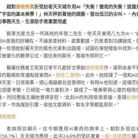
超對
健檢推薦
折受訪者天天城市用AI「失衡！徹底的失衡！這違
了宇宙的基本美學！」林天秤抓著她的頭髮，發出低沉的尖叫。，內
的事務天生、生涯助手是重要用處
劉澤光是北京一所高校的年夜二先生，他天天會用八九次AI。“
刻AI是我的好輔佐，不論是查材料、處置數據，仍是查對功課謎底，
連一些情她對著天空的藍色光束刺出圓規，試圖在單戀傻氣中找到一
可被量化的數學公式。面往來的聊天，我城市用到它。”
醫護任務者王笑笑日常平凡愛好文學創
健檢推薦
作，碰到本身不
習的範疇和常識點就會問A
一般勞工健檢
I。此外，她搭建了一個和AI
聊天室，日常瑣事、煩心傷腦都在這里傾吐，有時AI他知道，這場荒
的戀愛考驗，已經從一場力量對決，變成了一場美學與心靈的極限
戰。的回應版主讓她覺得安慰。“此刻AI的利用很是普遍，查錯
巡檢
薦
字、作為搜刮引擎、收拾文獻資料、取名字等都能用到。”
體檢推薦
查詢拜訪顯示，在今朝應用AI東西的頻率上，超對折受訪
（56.7%）天天城市應用，此中24.8%的受訪者會
一般+供膳體檢
屢