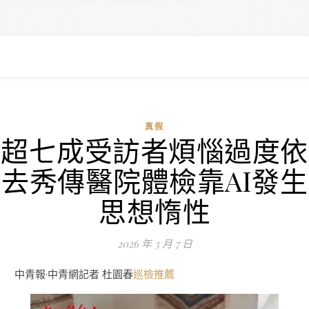
真假
超七成受訪者煩惱過度依
去秀傳醫院體檢靠AI發生
思想惰性
2026 年 3 月 7 日
中青報·中青網記者 杜園春
巡檢推薦