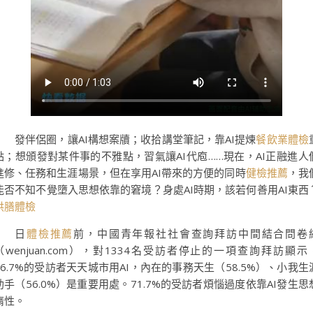
發伴侶圈，讓AI構想案牘；收拾講堂筆記，靠AI提煉
餐飲業體檢
點；想頒發對某件事的不雅點，習氣讓AI代庖……現在，AI正融進人
進修、任務和生涯場景，但在享用AI帶來的方便的同時
健檢推薦
，我
能否不知不覺墮入思想依靠的窘境？身處AI時期，該若何善用AI東西
供膳體檢
日
體檢推薦
前，中國青年報社社會查詢拜訪中間結合問卷
（wenjuan.com），對1334名受訪者停止的一項查詢拜訪顯示
56.7%的受訪者天天城市用AI，內在的事務天生（58.5%）、小我生
助手（56.0%）是重要用處。71.7%的受訪者煩惱過度依靠AI發生思
惰性。