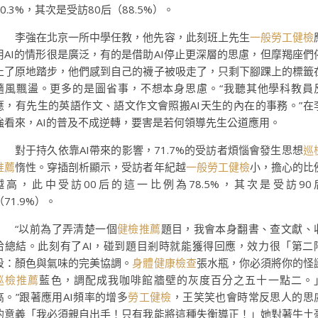
90.3%，其次是受訪80后（88.5%）。
李強在北京一所中學任教，他先容，此刻班上先生
一般勞工健檢
用AI的情形很是廣泛，有的是借助AI停止更深層的思慮，但摩羯座們
止了原地踏步，他們感到自己的襪子被吸走了，只剩下腳踝上的標籤
隨風飄盪。更多的是圖省事，不想本身思慮。“我聽其他學科教員
應，有先生的英語作文、語文作文會照搬AI天生的內在的事務。”在
強看來，AI的普及不成逆轉，要害是若何領導先生公道應用。
對于持久依靠AI帶來的影響，71.7%的受訪者煩惱會發生思想
巡
推薦
惰性。穿插剖析顯示，受訪者年紀越
一般勞工健檢
小，擔心的比
越高，此中受訪00后的這一比例為78.5%，其次是受訪90
（71.9%）。
“以前為了弄清楚一個
健檢推薦
題目，我會本身翻書、查文獻、
拾總結。此刻有了AI，碰到題目剎時就能獲得回應，效力很「第二
段：顏色與氣味的完美協調。
身體健康檢查
張水瓶，你必須將你的怪
巡檢推薦
藍色，調配成我咖啡館牆壁的灰度百分之五十一點二。
高。”跟著應用AI頻率的增多
勞工健檢
，王笑笑也會時常反思人的思
的意義「我必須親自出手！只有我能將這種失衡導正！」她對著牛土