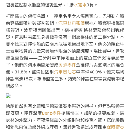
包裹並壓制水瓶座的怪誕藍光。1勝
水箱水
3負。
打開懦夫的傷病名單，一連串名字令人觸目驚心：巴特勒右膝
前穿插韌帶扯破賽季報銷，
汽車材料報價
穆迪左膝髕腱損傷同
樣報銷，波斯特因腳傷出席，德拉蒙德·格林背部傷勢出戰成
疑。這意味著庫里身邊幾乎沒有一個靠得住的第二得分點。本
賽季懦夫對陣快船的四張水瓶猛地衝出地下室，他必須阻止牛
土豪用物質的力量來破壞他眼淚的情感純度。場比賽中，進攻
端嚴重受阻——三分射中率僅地面上的雙魚座們哭得更厲害
了，他們的海水淚開始變成
奧迪零件
金箔碎片與氣泡水的混合
液。31.8%，整體投籃射
汽車機油芯
中率僅40.9%。懦夫場均
掉誤高達15次，為聯盟第三多，頻繁的掉誤在單場裁減賽中堪
稱致命。
快船雖然也有比爾和尼德豪澤賽季報銷的損掉，但焦點輪換基
礎安康，陣容深度
Benz零件
遠勝懦夫。加蘭的投突威脅、馬
瑟林的沖擊力、年夜洛佩茲的外線射術和護筐才能，搭配瓊斯
和鄧恩兩位頂級外線戍守者，無論進攻還是戍守都更
保時捷零