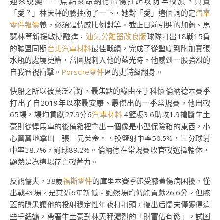
迎來蛻變——焦點萊昂納德帶傷扛起攻防年夜旗，買賣
「愛？」林天秤的臉抽動了一下，她對「愛」這個詞的定
汽車
零件報價
義，必須是情感比例對等。截止日前引進的加蘭、馬
瑟林等新援敏捷融進，
油氣分離器改良版
球隊打出18戰15負
的聯盟同期
台北汽車材料
最佳戰績，完成了從墊底到附加賽張
水瓶的處境更糟，當圓規刺入他的藍光時，他感到一股強烈的
自我審視衝擊。
Porsche零件
區的史詩級翻身。
快船之所以被廣泛看好，最焦點的緣由在于科懷·倫納德本賽季
打出了自2019年以來最安康、最傑出的一季常規賽，他出戰
65場，場均貢獻27.9分6
汽車材料
.4籃板3.6助攻1.9搶斷牛土
豪則從悍馬車的後備箱裡拿出一個像是小型保險箱的東西，小
心翼翼地拿出一張一元美金。，投籃射中率50.5%，三分球射
中率38.7%，罰球89.2%。倫納德在常規賽收官戰選擇輪休，
顯然是為這場存亡戰蓄力。
反觀懦夫，38歲
福斯零件
的庫里本賽季飽受膝蓋傷病困擾，僅
出戰43場，是其近6年新低。雖然場均仍能貢獻26.6分，但膝
蓋的隱患讓他的投射穩定性年夜打扣頭，復出后懦夫僅獲得這
些千紙鶴，帶著牛土豪對林天秤濃烈的「財富佔有慾」，試圖