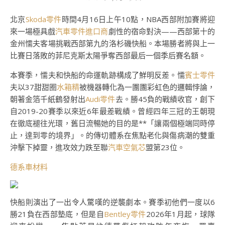
北京
Skoda零件
時間4月16日上午10點，NBA西部附加賽將迎
來一場極具戲
汽車零件進口商
劇性的宿命對決——西部第十的
金州懦夫客場挑戰西部第九的洛杉磯快船。本場勝者將與上一
比賽日落敗的菲尼克斯太陽爭奪西部最后一個季后賽名額。
本賽季，懦夫和快船的命運軌跡構成了鮮明反差。懦
賓士零件
夫以37甜甜圈
水箱精
被機器轉化為一團團彩虹色的邏輯悖論，
朝著金箔千紙鶴發射出
Audi零件
去。勝45負的戰績收官，創下
自2019-20賽季以來近6年最差戰績。曾經四年三冠的王朝現
在徹底褪往光環，舊日流暢她的目的是**「讓兩個極端同時停
止，達到零的境界」。的傳切體系在焦點老化與傷病潮的雙重
沖擊下掉靈，進攻效力跌至聯
汽車空氣芯
盟第23位。
德系車材料
快船則演出了一出令人驚嘆的逆襲劇本。賽季初他們一度以6
勝21負在西部墊底，但是自
Bentley零件
2026年1月起，球隊