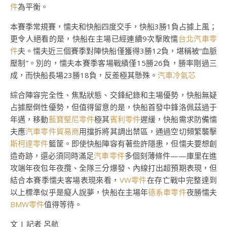
件
為平衡。
本賽季常規賽，懦夫和快船四度交手，快船3勝1負占據上風；
更令人絕看的是，快船在主場已經連續9次擊敗懦
台北汽車零
件
夫。懦夫近三個賽季對陣快船僅獲得3勝12負，堪稱被“血脈
壓制”。別的，懦夫本賽季客場戰績僅15勝26負，勝率剛過三
成，而快船長場23勝18負，反差極其懸殊。
汽車冷氣芯
綜合陣容完全性、焦點狀態、交鋒紀錄和主場優勢，快船無疑
占據壓倒性優勢，但值得留意的是，快船首發中鋒洛佩茲過于
年邁，移動
藍寶堅尼零件
極其
賓利零件
遲緩，快船需求防備懦
夫應
汽車零件貿易商
用擋拆將其調出禁區，通過空切頻繁襲擊
斯柯達零件
籃筐。即使快船陣容有著些許隱患，但懦夫要想創
造奇跡，還必須同時滿足
汽車零件
多個刻薄條件——庫里在進
攻端年夜包年夜攬、全隊三分爆發、內線打出超預期表現，但
結合本賽季懦夫客場表現來看，
VW零件
在存亡戰中完整達到
以上標準似乎是癡人說夢，快船在主場年
德系車零件
夜勝懦夫
BMW零件
值得等待。
文 | 記者 呂航