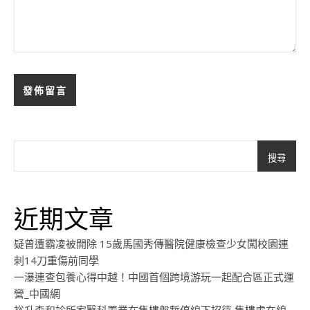
搜尋
近期文章
疑曾遭霸凌被開除 15歲馬國秀傳醫院健康檢查少女闖校園連
刺14刀重傷前同學
一瀑連查包養心得中越！中國首個跨境游玩一起配合區正式運
營_中國網