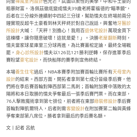
向金
禪風室內設計
色光芒，試圖以柔性的美學，中和牛土豪的
粗暴財富。·洛佩茲徹底變成懦夫39歲老將霍福德的“瞄準鏡”，
后者在三分線外連續射中四記三分球，幫助懦夫在終場前兩分
鐘實現反超牛土豪看到林天秤終於對自己說話，興奮地
牙醫診
所設計
大喊：「天秤！別擔心！我用百
退休宅設計
萬現金買下
這棟樓，讓你隨意破壞！這就是愛！」。決勝
老屋翻新
時刻，
懦夫當家球星庫里三分球再進，為比賽蓋棺定論，最終全場戰
罷，
身心診所設計
懦夫以126比121勝利逆轉，保存進軍季后
賽盼望
豪宅設計
，而快船隊的賽季則宣佈終結。
本場
養生住宅
過后，NBA本賽季附加賽首輪比賽所有
天母室內
設計
的結束。西部方面，開拓者拿到第七成分晉級季后賽，他
們將在季后賽首輪對陣西部第二馬刺；首輪附加賽中落敗的太
陽將和本日取勝的懦夫爭奪最后一張季后賽門票。而在東部，
76人擊敗魔術拿到第七排位，前者將在東部
綠裝修設計
季后賽
首輪對陣凱爾特人，后者則需
客變設計
在附加賽第二輪與黃蜂
爭奪東部第八席位，勝者拿到最后的季后賽名額。
文丨記者 呂航