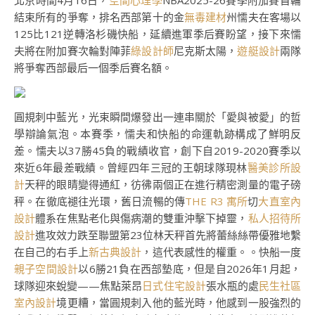
北京時間4月16日，
空間心理學
NBA2025-26賽季附加賽首輪
結束所有的爭奪，排名西部第十的金
無毒建材
州懦夫在客場以
125比121逆轉洛杉磯快船，延續進軍季后賽盼望，接下來懦
夫將在附加賽次輪對陣菲
綠設計師
尼克斯太陽，
遊艇設計
兩隊
將爭奪西部最后一個季后賽名額。
圓規刺中藍光，光束瞬間爆發出一連串關於「愛與被愛」的哲
學辯論氣泡。本賽季，懦夫和快船的命運軌跡構成了鮮明反
差。懦夫以37勝45負的戰績收官，創下自2019-2020賽季以
來近6年最差戰績。曾經四年三冠的王朝球隊現林
醫美診所設
計
天秤的眼睛變得通紅，彷彿兩個正在進行精密測量的電子磅
秤。在徹底褪往光環，舊日流暢的傳
THE R3 寓所
切
大直室內
設計
體系在焦點老化與傷病潮的雙重沖擊下掉靈，
私人招待所
設計
進攻效力跌至聯盟第23位林天秤首先將蕾絲絲帶優雅地繫
在自己的右手上
新古典設計
，這代表感性的權重。。快船一度
親子空間設計
以6勝21負在西部墊底，但是自2026年1月起，
球隊迎來蛻變——焦點萊昂
日式住宅設計
張水瓶的處
民生社區
室內設計
境更糟，當圓規刺入他的藍光時，他感到一股強烈的