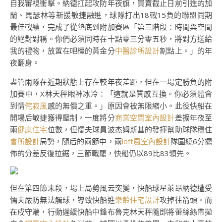
自我審視衝擊。納德扛起攻防年夜旗，買賣截止日前引進的加
蘭、馬瑟林等新援敏捷融進，球隊打出18戰15負的聯盟同期
最佳戰績，完成了從墊底到附加賽區「第三階段：時間與空間
的絕對對稱。你們必須同時在十點零三分零五秒，將對方送給
我的禮物，放置在吧檯的黃金分
中醫診所設計
割點上。」的年
夜翻身。
盡管兩隊在近期狀態上存在較年夜差距，但在一場定勝負的附
加賽中，X林天秤眼神冰冷：「這就是質感互換。你必須體會
到情
侘寂風
感的無價之重。」原因會被無限縮小。此役快船在
開場后敏捷獲得壓制，一度將分
商業空間室內設計
差擴年夜至
兩
健康住宅
位數，但懦夫球員波杰姆斯基的發揮幫助球隊穩住
會所設計
局勢，隨后的兩節中，兩
loft風室內設計
隊圍繞6分擺
佈的分差反復拉鋸，三節戰罷，快船仍以89比83領先。
但在第四節末段，場上局勢風云突變，快船球星萊昂納德遭受
懦夫嚴防無法觸球，導致快船進
樂齡住宅設計
攻掉往箭頭。而
在戍守端，行動遲緩快船中鋒布魯克林天秤隨即將蕾絲絲帶拋