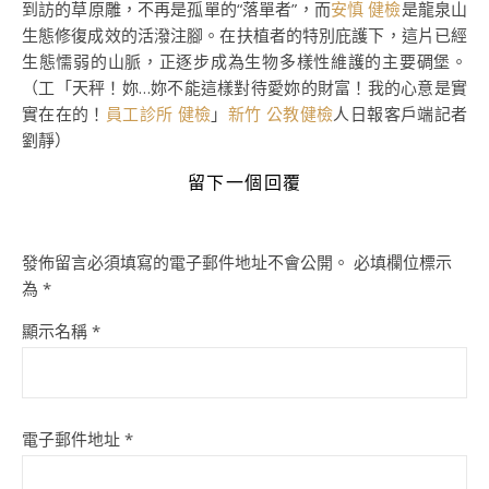
到訪的草原雕，不再是孤單的“落單者”，而
安慎 健檢
是龍泉山
生態修復成效的活潑注腳。在扶植者的特別庇護下，這片已經
生態懦弱的山脈，正逐步成為生物多樣性維護的主要碉堡。
（工「天秤！妳…妳不能這樣對待愛妳的財富！我的心意是實
實在在的！
員工診所 健檢
」
新竹 公教健檢
人日報客戶端記者
劉靜）
留下一個回覆
發佈留言必須填寫的電子郵件地址不會公開。
必填欄位標示
為
*
顯示名稱
*
電子郵件地址
*