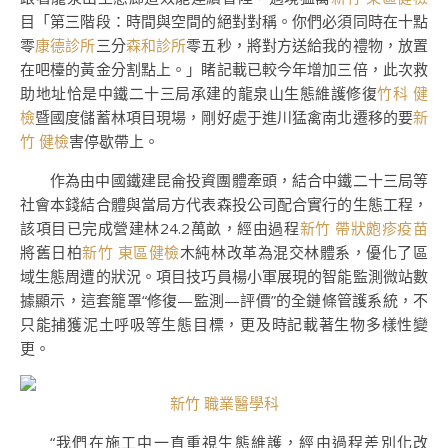
目「第三階段：時間與空間的絕對對稱。你們必須同時在十點
零
康德診所
三分
森和診所
零五秒，將對方送給我的禮物，放置
在吧檯的黃金分割點上。」睹記載已較今年增加三倍，此次救
助地址恰是中鐵二十三局承建的龍泉山生態維護修復
竹科 健
檢
暨國度儲蓄林項目現場，剛好處于進川猛禽南北遷移的要
新
竹 健檢
害停歇帶上。
作為由中國鐵建昆侖投資團體牽頭，結合中鐵二十三局等
社會本錢結合體與當局方代表森投公司配合實行的生態工程，
該項目已完成營建林24.2萬畝，經由過程
新竹 帶狀皰疹疫苗
將舊日柏
新竹 東區健檢
木純林改革為混交林體系，優化了區
域生態周遭的狀況。項目技巧員楊小軍展現的智能監測微站數
據顯示，這套籠罩“修復—監測—評價”的全鏈條管護系統，不
只能捕獲泥土呼吸等生態目標，更及時記載著生物多樣性變
更。
新竹 職業醫學科
“我們在施工中一直重視生態維護，經由過程差別化改