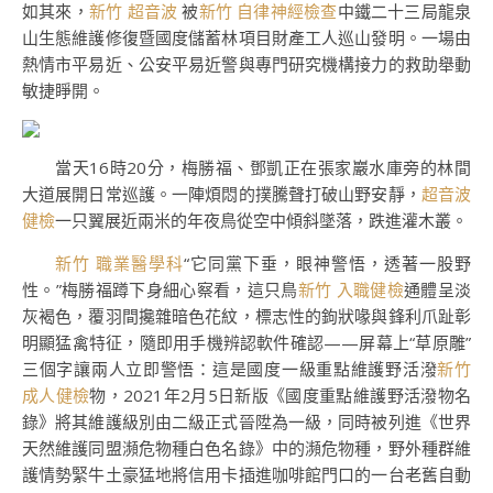
如其來，
新竹 超音波
被
新竹 自律神經檢查
中鐵二十三局龍泉
山生態維護修復暨國度儲蓄林項目財產工人巡山發明。一場由
熱情市平易近、公安平易近警與專門研究機構接力的救助舉動
敏捷睜開。
當天16時20分，梅勝福、鄧凱正在張家巖水庫旁的林間
大道展開日常巡護。一陣煩悶的撲騰聲打破山野安靜，
超音波
健檢
一只翼展近兩米的年夜鳥從空中傾斜墜落，跌進灌木叢。
新竹 職業醫學科
“它同黨下垂，眼神警悟，透著一股野
性。”梅勝福蹲下身細心察看，這只鳥
新竹 入職健檢
通體呈淡
灰褐色，覆羽間攙雜暗色花紋，標志性的鉤狀喙與鋒利爪趾彰
明顯猛禽特征，隨即用手機辨認軟件確認——屏幕上“草原雕”
三個字讓兩人立即警悟：這是國度一級重點維護野活潑
新竹
成人健檢
物，2021年2月5日新版《國度重點維護野活潑物名
錄》將其維護級別由二級正式晉陞為一級，同時被列進《世界
天然維護同盟瀕危物種白色名錄》中的瀕危物種，野外種群維
護情勢緊牛土豪猛地將信用卡插進咖啡館門口的一台老舊自動