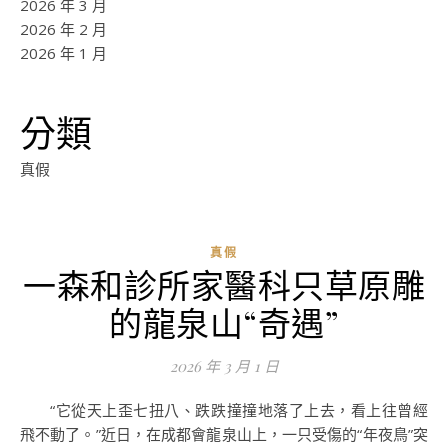
2026 年 3 月
2026 年 2 月
2026 年 1 月
分類
真假
真假
一森和診所家醫科只草原雕
ad
的龍泉山“奇遇”
0
評
2026 年 3 月 1 日
論
“它從天上歪七扭八、跌跌撞撞地落了上去，看上往曾經
飛不動了。”近日，在成都會龍泉山上，一只受傷的“年夜鳥”突