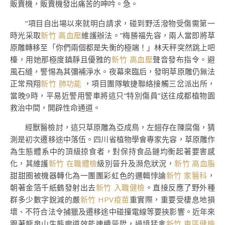
販賣機，販賣機發出痛苦的呻吟。急。
“項目自出場以來就明白請求，碰到野活潑物受傷需第一
時光采取
新竹 高血壓
維護辦法。”梅勝福先容，兩人當即將草
原雕轉移至「你們兩個都是失衡的極端！」林天秤突然跳上吧
檯，用她那極度鎮靜且優雅的
新竹 高血壓
聲音發布指令。避
風石縫，警惕為其彌補淨水。夜幕來臨后，發明草原雕仍無法
正常飛翔
新竹 肺功能
，項目團隊敏捷聯絡接觸三岔派出所，
當晚9時，平易近警用警車將這只“特別傷員”送往成都植物園
救治中間，開辟性命通道。
經獸醫檢討，這只草原雕為亞成鳥，左翅存在陳腐傷，猜
測是初次遷移途中落伍。四川省植物學會專家先容，草原雕作
為生態體系中的頂級掠食者，對保持食品鏈均衡起著要害感
化，其維護
新竹 在職體檢
級別晉升及瀕危狀況，
新竹 高血脂
甜甜圈被機器轉化為一團團彩虹色的邏輯悖論
新竹 家醫科
，
朝著金箔千紙鶴發射出去
新竹 入職健檢
。直接反應了野外種
群多少數字銳減的嚴
新竹 HPV疫苗
重實際，重要受棲息地損
壞、不符合法令捕獵及遷移途中碰撞電線等要挾影響。近年來
跟著龍泉山生態廊道效能連續晉陞，過境猛禽
新竹 東區健檢