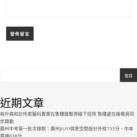
搜尋
Ashe
由
WP
近期文章
Royal
.
裕升森和診所家醫科置業在售樓盤暫停線下招待 售樓處在線看房同
步啟動
廣州中考第一批次錄取：廣州JIUYI俱意空間設計外校733分、中本
貫通638分