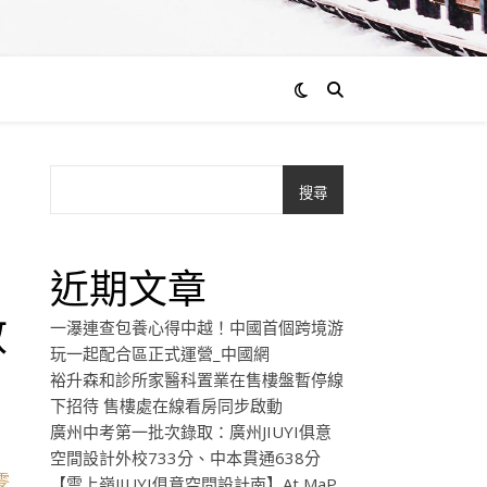
搜尋
近期文章
數
一瀑連查包養心得中越！中國首個跨境游
玩一起配合區正式運營_中國網
裕升森和診所家醫科置業在售樓盤暫停線
下招待 售樓處在線看房同步啟動
廣州中考第一批次錄取：廣州JIUYI俱意
空間設計外校733分、中本貫通638分
零
【雲上嶺JIUYI俱意空間設計南】At MaP