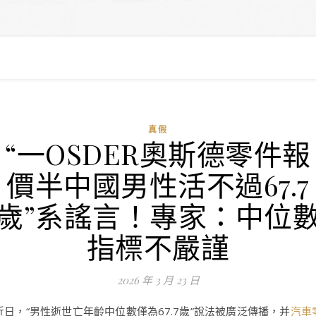
真假
“一OSDER奧斯德零件報
價半中國男性活不過67.7
歲”系謠言！專家：中位
指標不嚴謹
2026 年 3 月 23 日
近日，“男性逝世亡年齡中位數僅為67.7歲”說法被廣泛傳播，并
汽車