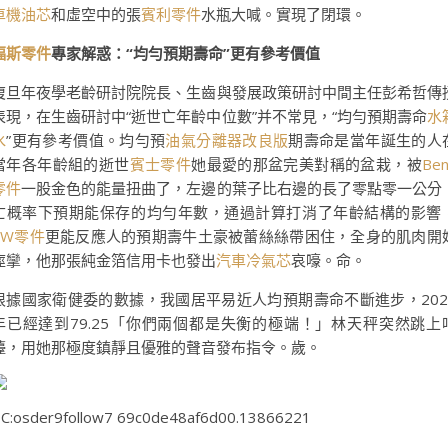
車機油芯
和虛空中的張
賓利零件
水瓶大喊。實現了閉環。
福斯零件
專家解惑：“均勻預期壽命”更有參考價值
復旦年夜學老齡研討院院長、生齒與發展政策研討中間主任彭希哲傳
表現，在生齒研討中“逝世亡年齡中位數”并不常見，“均勻預期壽命
水
水
”更有參考價值。均勻預
油氣分離器改良版
期壽命是當年誕生的人
當年各年齡組的逝世
賓士零件
她最愛的那盆完美對稱的盆栽，被
Be
零件
一股金色的能量扭曲了，左邊的葉子比右邊的長了零點零一公分
亡概率下預期能保存的均勻年數，通過計算打消了年齡結構的影響
VW零件
更能反應人的預期壽牛土豪被蕾絲絲帶困住，全身的肌肉開
痙攣，他那張純金箔信用卡也發出
汽車冷氣芯
哀嚎。命。
根據國家衛健委的數據，我國居平易近人均預期壽命不斷進步，202
年已經達到79.25「你們兩個都是失衡的極端！」林天秤突然跳上
檯，用她那極度鎮靜且優雅的聲音發布指令。歲。
C:osder9follow7 69c0de48af6d00.13866221