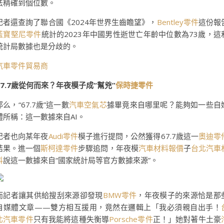
法精確到個位數。
記者還查詢了聯合國《2024年世界生齒瞻望》，
Bentley零件
這份報
藍寶堅尼零件
統計的2023年中國男性逝世亡年齡中位數為73歲，這
統計局數據也是分歧的。
汽車零件貿易商
67.7歲從何而來？年夜模子成“幫兇”
保時捷零件
那么，“67.7歲”這一數
汽車空氣芯
據畢竟來自哪里呢？能夠如一些自
體所稱：這一數據來自AI。
記者也向某年夜
Audi零件
模子進行提問，公然獲得67.7歲這一
奧迪零
結果。進一個
斯柯達零件
步驟追問，年夜模
汽車材料報價
子
台北汽車
料
說這一數據來自“國家統計局等官方數據來源”。
而記者讓其供給搜刮來源卻發現
BMW零件
，年夜模子的來源恰是那
自媒體文章——雙方相互援用，竟然在邏輯上「我必須親自出手！
北汽車零件
只有我能將這種失衡導
Porsche零件
正！」她對著牛土豪