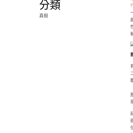
分類
真假