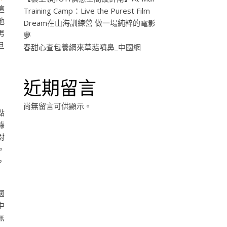
這
Training Camp：Live the Purest Film
他
Dream在山海訓練營 做一場純粹的電影
男
夢
旦
春甜心查包養網來草菇噴鼻_中國網
近期留言
尚無留言可供顯示。
點
據
對
。
，
國
中
無