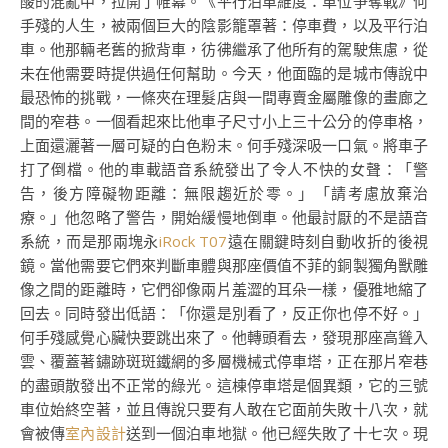
酸的混亂中，拉開了帷幕。《平行泊車維度：車位爭奪戰》何
手殘的人生，被兩個巨大的陰影籠罩著：停車費，以及平行泊
車。他那輛老舊的掀背車，彷彿繼承了他所有的駕駛焦慮，從
未在他需要時提供過任何幫助。今天，他面臨的是城市傳說中
最恐怖的挑戰，一條夾在理髮店與一間專賣金屬雕像的畫廊之
間的窄巷。一個看起來比他車子尺寸小上三十公分的停車格，
上面還灑著一層可疑的白色粉末。何手殘深吸一口氣。將車子
打了倒檔。他的車載語音系統發出了令人不快的女聲：「警
告，後方障礙物距離：無限趨近於零。」「請考慮放棄治
療。」他忽略了警告，開始緩慢地倒車。他最討厭的不是語音
系統，而是那兩塊永
iRock T07
遠在關鍵時刻自動收折的後視
鏡。當他需要它們來判斷車體與那座價值不菲的銅製獨角獸雕
像之間的距離時，它們卻像兩片羞澀的耳朵一樣，優雅地縮了
回去。同時發出低語：「你還是別看了，反正你也停不好。」
何手殘感覺心臟快要跳出來了。他轉頭看去，發現那座高聳入
雲、覆蓋著鏽跡斑斑鐵網的多層機械式停車塔，正在那片窄巷
的盡頭散發出不正常的綠光。這棟停車塔是個異類，它的三號
車位始終空著，並且傳說只要有人敢在它面前失敗十八次，就
會被傳
室內設計
送到一個泊車地獄。他已經失敗了十七次。現