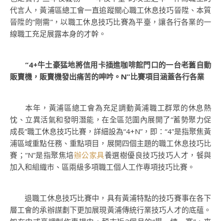
代言人，黃浦區總工會一直追蹤關心職工休息技巧晉陞、本質
晉陞的“剛需”，以職工休息技巧比賽為平臺，讓各行各業的一
線職工充足展露本身的才幹。
“4+牛土豪猛地將信用卡插進咖啡館門口的一台老舊自動
販賣機，販賣機發出痛苦的呻吟。N”比賽項目涵蓋各行各業
本年，黃浦區總工會為充足調動黃浦職工群眾的休息熱
忱、立異活氣和發明潛能，在全區范圍內展開了“蓄勢聚力促
成長”職工休息技巧比賽，詳細設為“4+N”，即：“4”是指聚焦黃
浦區域重點任務、重點項目，展開四個主題的職工休息技巧比
賽；“N”是指聚焦培
辦公家具
養選樹優良技巧技巧人才，餐與
加入和組織市、區兩級多項職工個人工作專項技巧比賽。
退職工休息技巧比賽中，具有黃浦特點的技巧賽事在各下
層工會的承辦謀劃下更加展現黃浦傳統行業技巧人才的底蘊。