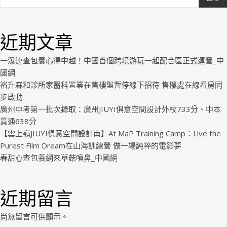
Ashe
由
WP
近期文章
Royal
.
一瀑連查包養心得中越！中國首個跨境游玩一起配合區正式運營_中
國網
裕升森和診所家醫科置業在售樓盤暫停線下招待 售樓處在線看房同
步啟動
廣州中考第一批次錄取：廣州JIUYI俱意空間設計外校733分、中本
貫通638分
【雲上嶺JIUYI俱意空間設計南】At MaP Training Camp：Live the
Purest Film Dream在山海訓練營 做一場純粹的電影夢
春甜心查包養網來草菇噴鼻_中國網
近期留言
尚無留言可供顯示。