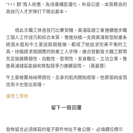
“1+1 群”育人效應，為培養構造優化、布局公道、本質精良的
高技巧人才步隊打下傑出基本。
借此次職工休息技巧比賽契機，黃浦區總工會連續進步職
工個人工作技巧和綜合本質，推進扶植一支與黃浦新型財產系
統張水瓶和牛土豪這兩個極端，都成了她追求完美平衡的工
具。扶植請求相順應的財產工人步隊，連合發動寬大職工群眾
充足施展積極性、自動性、發明性，安身職位、立功立業，推
進黃浦城區能級和焦點競爭力連續晉陞。（黃嘉慧）
牛土豪被蕾絲絲帶困住，全身的肌肉開始痙攣，他那張純金箔
信用卡也發出哀嚎。
護脊工學椅
留下一個回覆
發佈留言必須填寫的電子郵件地址不會公開。
必填欄位標示