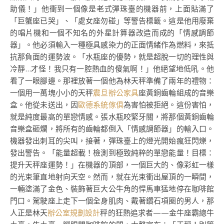
助儀！」他衝到一個像是老式彈珠臺的機器前，上面貼滿了
「巨蟹座已哭」、「處女座勿碰」等警告標籤。這是他用廢棄
的唱片機和一個不知名的外星計算器改造而成的「情感調節
器」。他必須輸入一種極具感染力的正面情緒作為燃料，來抵
抗那負面的運勢波。「水瓶座的優勢，就是超脫一切的理性與
冷靜…才怪！我只有一腔熱血的傻氣啊！」他絕望地低吼。他
看了一眼腳邊。那裡放著一個他為林天秤準備了兩年的禮物：
一個用一萬塊小小的天秤
震旦辦公家具
座黃銅齒輪組成的音樂
盒。他從未送出，因
歐德系統傢俱
為害怕被拒絕。這份害怕，
就是純度最高的單戀情感。張水瓶咬緊牙關，將那個黃銅齒輪
音樂盒砸爛，將所有的齒輪都倒入「情感調節器」的輸入口。
機器發出刺耳的尖叫，接著，彈珠臺上的燈光開始瘋狂閃爍，
發出警告。「能量超載！檢測到極致純粹的單戀能量！目標：
提升天秤座運勢！」在機器的頂部，一個巨大的、像彩虹一樣
的光束筆直地射向天空。然而，就在光束衝出屋頂的一瞬間，
一輛塗滿了金色、裝飾著巨大公牛角的悍馬車猛地停在咖啡館
門口。駕駛座上走下一個全身肌肉、戴著鑽石項圈的男人，那
人正是林天
辦公室規劃設計
秤的狂熱追求者——金牛座霸總牛