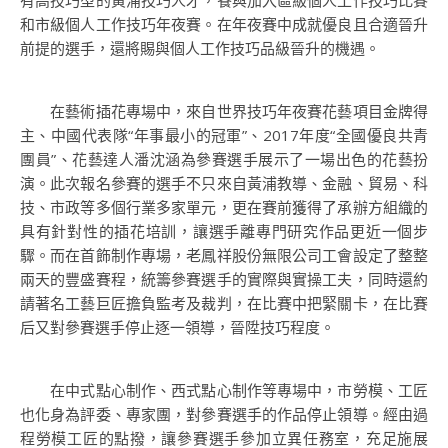
有高技巧型的黃浦技巧人才，餐與加入區級個人工作技巧比賽
和市級個人工作技巧年夜賽。在年夜賽中成就優良且合適晉升
前提的選手，還將賜與個人工作技巧品級晉升的機遇。
在藝術插花專場中，來自世界技巧年夜賽花藝項目金牌得
主、中國代表隊“年事最小的冠軍”、2017年度“全國優良共青
團員”、花藝達人潘沈涵為參賽選手展示了一場出色的花藝扮
演。此次報名參賽的選手不只來自黃浦教導、金融、貿易、科
技、市政等多個行業多家單元，更在賽前獲得了承辦方組織的
具有針對性的插花培訓，讓選手離專門研究作品更近一個步
驟。而在首飾制作專場，老鳳祥股份無限公司工會設定了整整
兩天的豐盛賽程，統籌參賽選手的實際與實操工夫，同時還約
請著名工藝巨匠擔負監考及裁判，在比賽中把緊關卡，在比賽
后又對參賽選手停止逐一領導，晉陞技巧程度。
在中式點心制作、西式點心制作等專場中，市勞模、工匠
也化身為評委、專家團，對參賽選手的作品停止領導。經由過
程勞模工匠的點撥，讓參賽選手參加立異任務室，充足施展