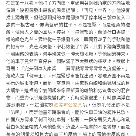
在是第十八次。他打了方向盤，車頭朝著銅獨角獸的方向猛地
偏轉。後視鏡發出最後的溫柔提醒：「再見，世界。」他沒有
撞上獨角獸，但他那顫抖的車尾卻擦到了停車塔三號車位入口
處的一根古老、佈滿苔蘚的柱子。不是撞擊，而是輕柔的碰
觸，像戀人之間的耳語。接著，一道濃郁的、像薄荷口香糖一
樣的綠色光芒。猛地從柱子爆發出來，瞬間吞噬了何手殘和他
的掀背車。光芒消失後，窄巷恢復了平靜，只剩下獨角獸雕像
一臉困惑的表情。何手殘感覺一陣天旋地轉，等他回過神來，
他的車子竟然垂直停在一個貼滿了巨大獎狀的牆壁上。獎狀上
寫著：「完美倒車入庫獎——第零點零零零零零九度偏差。」
落款人是「倒車王」。他趕緊從車窗探出頭，發現周圍不再是
熟悉的城市街道，而是一望無際、由無數白線和編號組成的巨
大網格。這裡的空氣聞起來像是新買的輪胎和劣質香水的混合
物，而重力似乎是隨機變化的，有時感覺很重，有時像漂浮在
游泳池裡。他試圖按喇
歐凌辦公家具
叭，但喇叭發出的不是
「叭叭」，而是他童年時學會的、關於泊車口訣的魔性兒歌。
四面八方傳來了刺耳的剎車聲，接著，一群穿著反光背心和戴
著白色安全帽的人朝他衝來。這些人手裡拿的不是警棍，而是
長長的測量尺和巨大的電子角度儀，臉上的表情極度嚴肅。