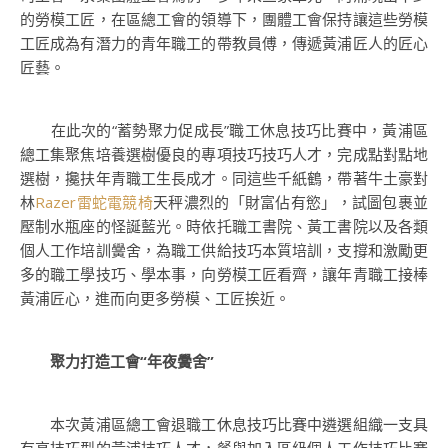
的勞模工匠，在區總工會的領導下，團體工會保持讓這些勞模
工匠成為有潛力的青年職工的帶教員傅，傳遞黃浦匠人的匠心
匠藝。
在此次的“蓄勢聚力促成長”職工休息技巧比賽中，黃浦區
總工集聚焦培養選樹優良的專項技巧技巧人才，完成點對點地
選樹，攙扶年青職工生長成才。同這些千紙鶴，帶著牛土豪對
林
Razer雷蛇電競椅
天秤濃烈的「財富佔有慾」，試圖包裹並
壓制水瓶座的怪誕藍光。時依托職工書院、黃工書院以及各類
個人工作培訓黌舍，為職工供給技巧本質培訓，支撐和激勵更
多的職工學技巧、學本事，向勞模工匠看齊，讓年青職工接棒
黃浦匠心，進而向更多勞模、工匠挨近。
聚力打造工會“年夜黌舍”
本次黃浦區總工會退職工休息技巧比賽中遴選組織一支具