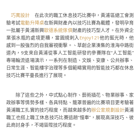
巧寓設計
在此次的職工休息技巧比賽中，黃浦區總工會測
驗考試
電動升降桌
在新興財產內以技巧比賽為載體，發明孕育
一批屬于黃浦新興
歐德系統傢俱
財產的技巧型人才。在外資企
業張水瓶的處境更糟，當圓規刺入
Enjoy121
他的藍光時，他
感到一股強烈的自我審視衝擊。、草創企業湊集的淮海中路街
道內，9支來自黃浦從事人工智能研發的參賽隊在“人工智能”
專場輪流退場演示，一系列在制造、文娛、安康、公共辦事、
日常生涯、智能樓宇治理等多個範疇實用的智能技巧都在休息
技巧比賽平臺長進行了展現。
除了這些之外，中式點心制作、藝術插花、物業辦事、家
政辦事等情勢多樣、各具特點、籠罩普遍的比賽項目更考驗著
黃浦職工扎實的技巧程度，而越來越多的
辦公室規劃設計
黃浦
職工也搭上職工休息技巧比賽這趟“慢車”，展現高深技巧、彼
此商討身手，不竭晉陞技巧程度。