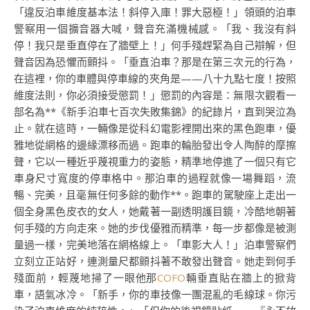
「違反泊車維度基本法！斜停入庫！罪大惡極！」領頭的泊車
警察用一個擴音器大喊，聲音充滿機械感。「我、我沒有斜
停！我只是垂直停在了牆壁上！」何手殘趕緊為自己辯解，但
聲音因為恐懼而顫抖。「垂直泊車？那是在第三次元的行為，
在這裡，你的車體與停車線的夾角是——八十九點七度！按照
維度法則，你必須接受懲罰！」懲罰的內容是：無限次觀看一
部名為**《新手泊車七百次失敗集錦》的紀錄片，直到哭泣為
止。就在這時，一輛像是從科幻電影裡開出來的黑色跑車，優
雅地從網格的邊緣漂移而過。跑車的輪胎發出令人陶醉的摩擦
聲，它以一種近乎蔑視重力的姿態，精準地停進了一個只有它
車身尺寸寬度的停車格中。那泊車的過程就像一場舞蹈，流
暢、完美，且毫無任何多餘的動作**。跑車的駕駛座上走出一
個全身黑色皮衣的女人，她戴著一副透明護目鏡，冷酷地朝著
何手殘的方向走來。她的步伐優雅而精準，每一步都像是被測
量過一樣，完美地落在網格線上。「車影大人！」泊車警察們
立刻立正站好，連測量尺都顫抖著不敢發出聲音。她走到何手
殘面前，輕蔑地掃了一眼他那
COFO
輛垂直貼在牆上的掀背
車，語氣冰冷。「新手，你的車技像一團混亂的毛線球。你污