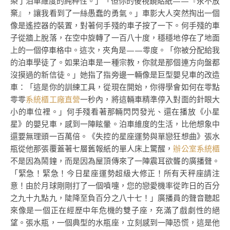
染了泊車維度的純粹性。」「但你的後視鏡貼紙——『永不放
棄』，讓我看到了一絲愚蠢的勇氣。」車影大人突然掏出一個
像是遙控器的裝置，對著何手殘的車子按了一下。何手殘的車
子從牆上脫落，在空中旋轉了一百八十度，穩穩地停在了地面
上的一個停車格中。這次，夾角是——零度。「你被分配給我
的泊車學徒了。如果泊車是一種宗教，你就是那個連方向盤都
沒摸過的新信徒。」她指了指旁邊一輛像是巨型嬰兒車的改造
車：「這是你的訓練工具，從現在開始，你得學會如何在零點
零零
系統櫃工廠直營
一秒內，將這輛車精準停入對面的針眼大
小的車位裡。」何手殘看著那輛閃閃發光、還在播放《小星
星》的嬰兒車，感到一陣眩暈。泊車維度的生活，比他想象中
還要無理頭一百萬倍。《失控的星座運勢與單戀狂想曲》張水
瓶從他那張覆蓋著七層舊報紙的單人床上驚醒，
辦公室系統櫃
不是因為鬧鐘，而是因為屋頂傳來了一陣震耳欲聾的廣播聲。
「緊急！緊急！今日星座運勢超級大修正！所有天秤座請注
意！由於月球剛剛打了一個噴嚏，您的戀愛機率從昨日的百分
之九十九點九，陡降至負百分之八十七！」廣播員的聲音聽起
來像是一個正在經歷中年危機的雙子座，充滿了戲劇性的絕
望。張水瓶，一個典型的水瓶座，立刻感到一陣恐慌，這是他