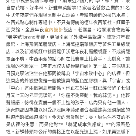
如在中式烹調制作專場中，顛末近2個月的“學、練、賽”，來
自杏花樓、好事林、新雅粵菜館等13家著名餐飲企業的31名
中式年夜廚們在現場烹制中式炒菜，考驗廚師們的技巧水準；
在西式點心制作專場中，不只有傳統的德年夜西菜社、紅屋子
西菜館、金辰年夜
室內設計
飯店、老邁昌、哈爾濱食物廠等
“老字號”brand參賽，更吸引到了外灘半島飯店、威斯汀年夜
飯館、上海豫園萬麗飯店、上海萬達瑞華飯店等著名五星級飯
店，以及新潮網紅中餐廳噠伊沃意年夜利魔鏡餐廳，不成謂籠
罩面不廣。中西兩派的點心師在比賽臺上比身手、比創意，讓
現場的不雅眾一《宇宙水餃與終極醬料師》第一章：蒜泥與末
日預兆廖沾沾坐在他那間被稱為「宇宙水餃中心」的店裡，但
這間店的外觀更像是一個被遺棄的藍色塑膠棚，與「宇宙」或
「中心」這兩個詞毫無關係。他正在對著一缸已經發酵了七個
月又七天的老蒜泥嘆氣。「你還不夠靈動，我的蒜泥。」他輕
聲細語，彷彿在責備一個不上進的孩子。店內只有他一個人，
連蒼蠅都因為難以忍受那股陳年蒜頭混合著鐵鏽與淡淡絕望的
味道而選擇繞道飛行。今天的營業額是：零。廖沾沾不安的不
是店裡的生意，而是他對**「蒜泥成本焦慮症」**的深層恐
懼。新鮮蒜頭每公斤的價格正在以超光速上漲，如果再這樣下