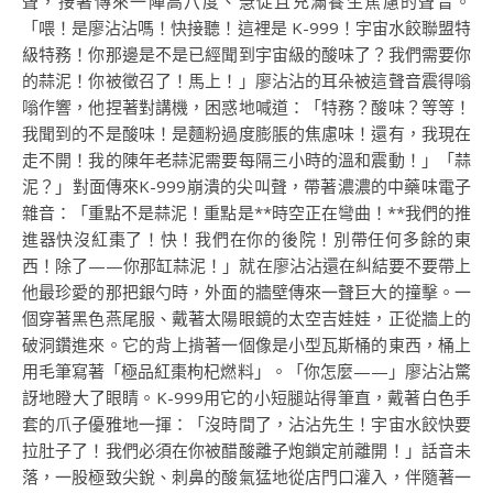
聲，接著傳來一陣高八度、急促且充滿養生焦慮的聲音。
「喂！是廖沾沾嗎！快接聽！這裡是 K-999！宇宙水餃聯盟特
級特務！你那邊是不是已經聞到宇宙級的酸味了？我們需要你
的蒜泥！你被徵召了！馬上！」廖沾沾的耳朵被這聲音震得嗡
嗡作響，他捏著對講機，困惑地喊道：「特務？酸味？等等！
我聞到的不是酸味！是麵粉過度膨脹的焦慮味！還有，我現在
走不開！我的陳年老蒜泥需要每隔三小時的溫和震動！」「蒜
泥？」對面傳來K-999崩潰的尖叫聲，帶著濃濃的中藥味電子
雜音：「重點不是蒜泥！重點是**時空正在彎曲！**我們的推
進器快沒紅棗了！快！我們在你的後院！別帶任何多餘的東
西！除了——你那缸蒜泥！」就在廖沾沾還在糾結要不要帶上
他最珍愛的那把銀勺時，外面的牆壁傳來一聲巨大的撞擊。一
個穿著黑色燕尾服、戴著太陽眼鏡的太空吉娃娃，正從牆上的
破洞鑽進來。它的背上揹著一個像是小型瓦斯桶的東西，桶上
用毛筆寫著「極品紅棗枸杞燃料」。「你怎麼——」廖沾沾驚
訝地瞪大了眼睛。K-999用它的小短腿站得筆直，戴著白色手
套的爪子優雅地一揮：「沒時間了，沾沾先生！宇宙水餃快要
拉肚子了！我們必須在你被醋酸離子炮鎖定前離開！」話音未
落，一股極致尖銳、刺鼻的酸氣猛地從店門口灌入，伴隨著一