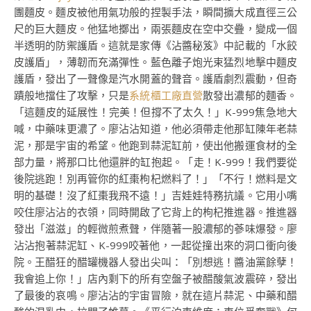
團麵皮。麵皮被他用氣功般的捏製手法，瞬間擴大成直徑三公
尺的巨大麵皮。他猛地擲出，兩張麵皮在空中交疊，變成一個
半透明的防禦護盾。這就是家傳《沾醬秘笈》中記載的「水餃
皮護盾」，薄韌而充滿彈性。藍色離子炮光束猛烈地擊中麵皮
護盾，發出了一聲像是汽水開蓋的聲音。護盾劇烈震動，但奇
蹟般地擋住了攻擊，只是
系統櫃工廠直營
散發出濃郁的麵香。
「這麵皮的延展性！完美！但撐不了太久！」K-999焦急地大
喊，中藥味更濃了。廖沾沾知道，他必須帶走他那缸陳年老蒜
泥，那是宇宙的希望。他跑到蒜泥缸前，使出他搬運食材的全
部力量，將那口比他還胖的缸抱起。「走！K-999！我們要從
後院逃跑！別再管你的紅棗枸杞燃料了！」「不行！燃料是文
明的基礎！沒了紅棗我飛不遠！」吉娃娃特務抗議。它用小嘴
咬住廖沾沾的衣領，同時開啟了它背上的枸杞推進器。推進器
發出「滋滋」的輕微煎煮聲，伴隨著一股濃郁的蔘味爆發。廖
沾沾抱著蒜泥缸、K-999咬著他，一起從撞出來的洞口衝向後
院。王醋狂的醋罐機器人發出尖叫：「別想逃！醬油黨餘孽！
我會追上你！」店內剩下的所有空盤子被醋酸氣波震碎，發出
了最後的哀鳴。廖沾沾的宇宙冒險，就在這片蒜泥、中藥和醋