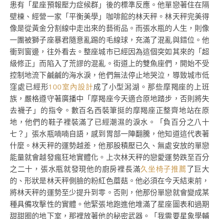
患有「星座預報壓力症候群」後的標準反應。他單戀著住在隔
壁棟、經營一家「平衡美學」咖啡館的林天秤。林天秤完美得
像是從黃金分割線中走出來的藝術品。而張水瓶的人生，則像
一團被獅子座暴君隨意亂踢的毛線球，充滿了混亂與錯位。他
衝到窗邊，往外看去。整座城市已經因為這個突如其來的「超
級修正」而陷入了荒謬的混亂。街道上的雙魚座們，開始不受
控制地流下鹹鹹的海水淚，他們無法停止地哭泣，導致城市低
窪處已經形
100室內設計
成了小型潟湖。那些摩羯座的上班
族，嚴格遵守著廣播中「摩羯座今天適合原地踏步，否則將失
去襪子」的指令。數百名西裝筆挺的摩羯座正整齊地站在原
地，他們的鞋子裡裝滿了已經潮濕的淚水。「負百分之八十
七？」張水瓶喃喃自語，感到胃部一陣翻騰，他知道這代表著
什麼。林天秤的運勢越差，他那股積壓已久、無處安放的單戀
能量就會越發瘋狂地實體化。上次林天秤的戀愛運勢跌至百分
之二十，張水瓶就發現他的廚房裡長滿
久坐椅子推薦
了巨大
的、形狀是林天秤側臉的粉紅色蘑菇。他必須在今天結束前，
將林天秤的運勢至少提升到零。否則，他那份單戀就會變成某
種具備攻擊性的實體。他緊張地跑進他堆滿了星座圖表和過期
甜甜圈的地下室，那裡放著他的秘密武器。「我需要星象學輔