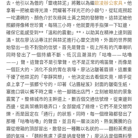
去，他引以為傲的「靈魂蒜泥」將難以為繼
歐凌辦公家具
。他
拿著一把被磨得光滑、閃耀著不祥光芒的小銀勺，從缸底撈起
一坨濃稠的、顏色介於灰綠與土黃之間的發酵物。這蒜泥被他
照顧得像稀世珍寶，每隔三小時，他就要用手指彈一下缸邊，
確保它能感受到**「溫和的震動」**，以助其在精神上達到圓
滿。就在廖沾沾專注於與蒜泥進行心靈交流時，外面的世界開
始發出一些不對勁的信號。首先是聲音。街上所有的汽車喇叭
同時發出了一個持續不斷、低沉且潮濕的「咕嚕——咕嚕
——」聲。這聲音不是引擎聲，也不是正常的鳴笛聲，而像是
一個巨大的、消化不良的胃在哀嚎。廖沾沾皺著眉頭，這嚴重
干擾了他蒜泥的「寧靜冥想」。他決定出去看個究竟，順手從
桌上拿了一張髒兮兮的，印著《沾醬秘笈》封面的皺衛生紙，
塞進口袋以備不時之需。他一腳踏出店門，立刻被眼前的景象
震驚了。整條城市的主幹道上，數百個交通信號燈，從東邊到
西邊，從高架橋到巷弄口，全部變成了綠燈。它們不是交替閃
爍，而是固定在「通行」的狀態，同時，每一個燈箱都發出了
那種「咕嚕咕嚕」的聲音，並且有一層淡淡的、熱氣騰騰的白
霧從燈箱的頂部冒出，散發出一種難以名狀的——麵粉蒸煮過
頭的氣味。「麵粉焦慮？還是過度發酵？」廖沾沾是個醬料學