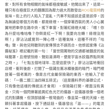
家，對所有食物相關的氣味都極度敏感。他聞出來了，這是一
種只有在極度巨大的麵團因為壓力過大而散發出
ROG電競椅
的
氣味。街上的行人陷入了混亂。汽車不知道該走還是該停，因
為無論從哪個方向看，都是綠燈。一個穿著西裝的男人小心翼
翼地把車停在路中央，搖下車窗，對著紅綠燈大喊：「喂！你
為什麼咕嚕咕嚕？你倒是紅一下啊！我要向左轉！綠燈沒用
啊！」廖沾沾感覺到一陣心悸。這種氣味，這種不祥的「咕
嚕」聲，與他兒時聽到的家傳預言不謀而合。他想起家傳《沾
醬秘笈》裡記載的第一句：「當世間萬物的交通都被麵皮的氣
味籠罩，且燈號恒綠、聲如湯沸時，便是宇宙水餃臨界點到來
之時。」「七點五個地球年…怎麼這麼快？」廖沾沾猛地衝回
店裡，衝到後廚，打開了一個藏在舊冰櫃後面的暗門。暗門裡
放著一個老舊的、像是古代金屬保險箱的東西。他輸入了密
碼：「一醬二醋三油四辣五蒜泥」（這是醬料界的基礎公式，
只有像他這樣的傳統派才會用）。保險箱打開，裡面沒有黃
金，只有一個閃爍著詭異紅色光芒的儀器。這儀器很像一個老
式的對講機，但頂部插著一根彎曲的、像韭菜一樣的天線。他
顫抖著拿起儀器，按下通話鈕。儀器發出「滋——」的電流