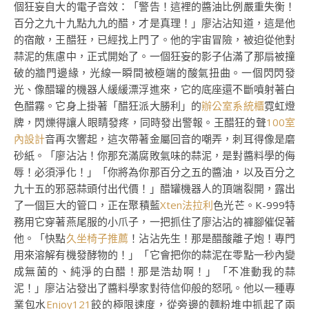
個狂妄自大的電子音效：「警告！這裡的醬油比例嚴重失衡！
百分之九十九點九九的醋，才是真理！」廖沾沾知道，這是他
的宿敵，王醋狂，已經找上門了。他的宇宙冒險，被迫從他對
蒜泥的焦慮中，正式開始了。一個狂妄的影子佔滿了那扇被撞
破的牆門邊緣，光線一瞬間被極端的酸氣扭曲。一個閃閃發
光、像醋罐的機器人緩緩漂浮進來，它的底座還不斷噴射著白
色醋霧。它身上掛著「醋狂派大勝利」的
辦公室系統櫃
霓虹燈
牌，閃爍得讓人眼睛發疼，同時發出警報。王醋狂的聲
100室
內設計
音再次響起，這次帶著金屬回音的嘲弄，刺耳得像是磨
砂紙。「廖沾沾！你那充滿腐敗氣味的蒜泥，是對醬料學的侮
辱！必須淨化！」「你將為你那百分之五的醬油，以及百分之
九十五的邪惡蒜頭付出代價！」醋罐機器人的頂端裂開，露出
了一個巨大的管口，正在聚積藍
Xten法拉利
色光芒。K-999特
務用它穿著燕尾服的小爪子，一把抓住了廖沾沾的褲腳催促著
他。「快點
久坐椅子推薦
！沾沾先生！那是醋酸離子炮！專門
用來溶解有機發酵物的！」「它會把你的蒜泥在零點一秒內變
成無菌的、純淨的白醋！那是浩劫啊！」「不准動我的蒜
泥！」廖沾沾發出了醬料學家對待信仰般的怒吼。他以一種專
業包水
Enjoy121
餃的極限速度，從旁邊的麵粉堆中抓起了兩