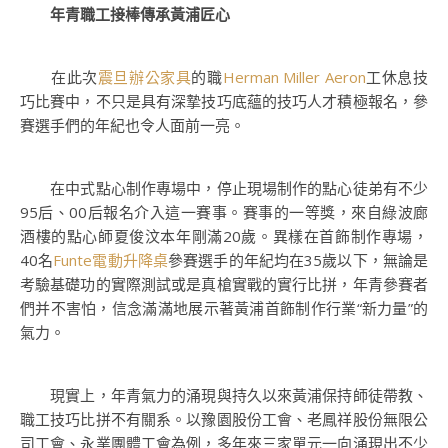
年青職工接棒傳承黃浦匠心
在此次
震旦辦公家具
的職
Herman Miller Aeron
工休息技
巧比賽中，不只是具有深摯技巧底蘊的技巧人才積極報名，參
賽選手們的年紀也令人面前一亮。
在中式點心制作專場中，停止現場制作的點心徒弟有不少
95后、00后報名介入這一賽事。賽事的一等獎，來自綠波廊
酒樓的點心師夏俊汶本年剛滿20歲。異樣在首飾制作專場，
40名
Funte電動升降桌
參賽選手的年紀均在35歲以下，無論是
考驗基礎功的實際測試或是真槍實戰的實行比拼，年青參賽者
們并不害怕，信念滿滿地展示著黃浦首飾制作行業“新力量”的
氣力。
現實上，年青氣力的涌現與持久以來黃浦保持師徒帶教、
職工技巧比拼不有關系。以豫園股份工會、老鳳祥股份無限公
司工會、永業團體工會為例，多年來三家單元一向涌現出不少