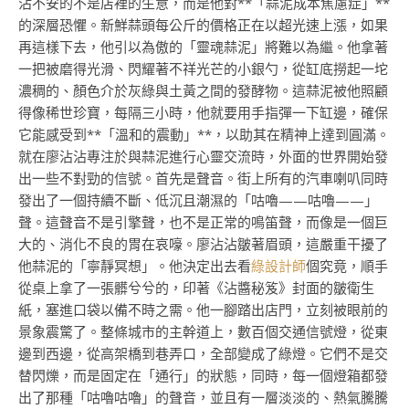
沾不安的不是店裡的生意，而是他對**「蒜泥成本焦慮症」**
的深層恐懼。新鮮蒜頭每公斤的價格正在以超光速上漲，如果
再這樣下去，他引以為傲的「靈魂蒜泥」將難以為繼。他拿著
一把被磨得光滑、閃耀著不祥光芒的小銀勺，從缸底撈起一坨
濃稠的、顏色介於灰綠與土黃之間的發酵物。這蒜泥被他照顧
得像稀世珍寶，每隔三小時，他就要用手指彈一下缸邊，確保
它能感受到**「溫和的震動」**，以助其在精神上達到圓滿。
就在廖沾沾專注於與蒜泥進行心靈交流時，外面的世界開始發
出一些不對勁的信號。首先是聲音。街上所有的汽車喇叭同時
發出了一個持續不斷、低沉且潮濕的「咕嚕——咕嚕——」
聲。這聲音不是引擎聲，也不是正常的鳴笛聲，而像是一個巨
大的、消化不良的胃在哀嚎。廖沾沾皺著眉頭，這嚴重干擾了
他蒜泥的「寧靜冥想」。他決定出去看
綠設計師
個究竟，順手
從桌上拿了一張髒兮兮的，印著《沾醬秘笈》封面的皺衛生
紙，塞進口袋以備不時之需。他一腳踏出店門，立刻被眼前的
景象震驚了。整條城市的主幹道上，數百個交通信號燈，從東
邊到西邊，從高架橋到巷弄口，全部變成了綠燈。它們不是交
替閃爍，而是固定在「通行」的狀態，同時，每一個燈箱都發
出了那種「咕嚕咕嚕」的聲音，並且有一層淡淡的、熱氣騰騰