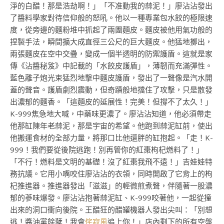
淨的白醋！那是浩劫啊！」「不准動我的蒜泥！」廖沾沾發出
了醬料學家對待信仰般的怒吼。他以一種專業包水餃的極限速
度，從旁邊的麵粉堆中抓起了兩團麵皮。麵皮被他用氣功般的
捏製手法，瞬間擴大成直徑三公尺的巨大麵皮。他猛地擲出，
兩張麵皮在空中交疊，變成一個半透明的防禦護盾。這就是家
傳《沾醬秘笈》中記載的「水餃皮護盾」，薄韌而充滿彈性。
藍色離子炮光束猛烈地擊中麵皮護盾，發出了一聲像是汽水開
蓋的聲音。護盾劇烈震動，但奇蹟般地擋住了攻擊，只是散發
出濃郁的麵香。「這麵皮的延展性！完美！但撐不了太久！」
K-999焦急地大喊，中藥味更濃了。廖沾沾知道，他必須帶走
他那缸陳年老蒜泥，那是宇宙的希望。他跑到蒜泥缸前，使出
他搬運食材的全部力量，將那口比他還胖的缸抱起。「走！K-
999！我們要從後院逃跑！別再管你的紅棗枸杞燃料了！」
「不行！燃料是文明的基礎！沒了紅棗我飛不遠！」吉娃娃特
務抗議。它用小嘴咬住廖沾沾的衣領，同時開啟了它背上的枸
杞推進器。推進器發出「滋滋」的輕微煎煮聲，伴隨著一股濃
郁的蔘味爆發。廖沾沾抱著蒜泥缸、K-999咬著他，一起從撞
出來的洞口衝向後院。王醋狂的醋罐機器人發出尖叫：「別想
逃！醬油黨餘孽！我會
侘寂風
追上你！」店內剩下的所有空盤