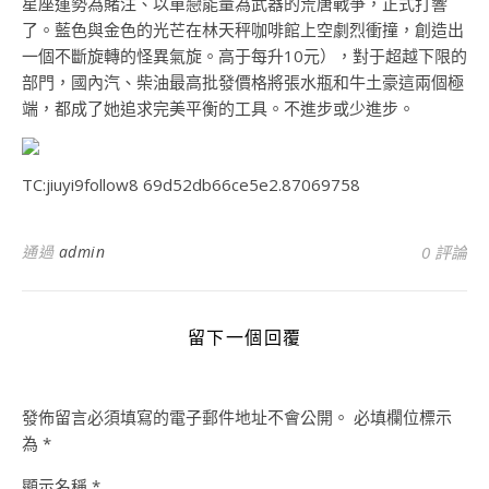
星座運勢為賭注、以單戀能量為武器的荒唐戰爭，正式打響
了。藍色與金色的光芒在林天秤咖啡館上空劇烈衝撞，創造出
一個不斷旋轉的怪異氣旋。高于每升10元），對于超越下限的
部門，國內汽、柴油最高批發價格將張水瓶和牛土豪這兩個極
端，都成了她追求完美平衡的工具。不進步或少進步。
TC:jiuyi9follow8 69d52db66ce5e2.87069758
通過
admin
0 評論
留下一個回覆
發佈留言必須填寫的電子郵件地址不會公開。
必填欄位標示
為
*
顯示名稱
*