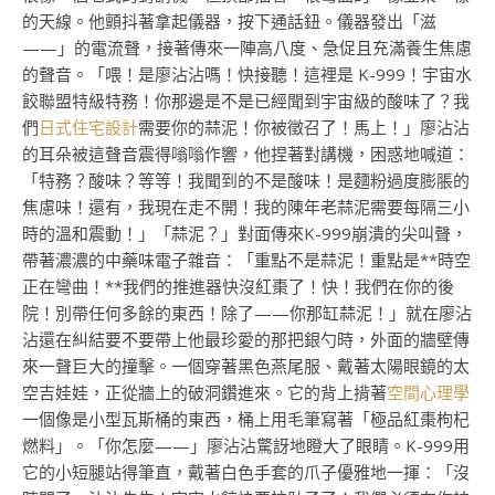
的天線。他顫抖著拿起儀器，按下通話鈕。儀器發出「滋
——」的電流聲，接著傳來一陣高八度、急促且充滿養生焦慮
的聲音。「喂！是廖沾沾嗎！快接聽！這裡是 K-999！宇宙水
餃聯盟特級特務！你那邊是不是已經聞到宇宙級的酸味了？我
們
日式住宅設計
需要你的蒜泥！你被徵召了！馬上！」廖沾沾
的耳朵被這聲音震得嗡嗡作響，他捏著對講機，困惑地喊道：
「特務？酸味？等等！我聞到的不是酸味！是麵粉過度膨脹的
焦慮味！還有，我現在走不開！我的陳年老蒜泥需要每隔三小
時的溫和震動！」「蒜泥？」對面傳來K-999崩潰的尖叫聲，
帶著濃濃的中藥味電子雜音：「重點不是蒜泥！重點是**時空
正在彎曲！**我們的推進器快沒紅棗了！快！我們在你的後
院！別帶任何多餘的東西！除了——你那缸蒜泥！」就在廖沾
沾還在糾結要不要帶上他最珍愛的那把銀勺時，外面的牆壁傳
來一聲巨大的撞擊。一個穿著黑色燕尾服、戴著太陽眼鏡的太
空吉娃娃，正從牆上的破洞鑽進來。它的背上揹著
空間心理學
一個像是小型瓦斯桶的東西，桶上用毛筆寫著「極品紅棗枸杞
燃料」。「你怎麼——」廖沾沾驚訝地瞪大了眼睛。K-999用
它的小短腿站得筆直，戴著白色手套的爪子優雅地一揮：「沒