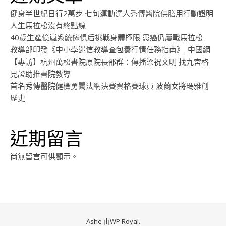
健身半世紀日行2萬步 七旬運動達人秀傳醫院供膳用行動證明
人生馬拉松沒有終點線
40歲生產億嵐系統傢俱后挑戰身體極限 患癌仍屢戰馬拉松
教導部印發《中小學迷信教導查包養行情任務指南》_中國網
【專訪】杭州萬松書院原院長邵群：傳播梁祝文明 找九宮格
見證助推書院教導
首名秀傳醫院健檢勇闖法網決賽資格賽球員 波蘭女將瑪雅創
歷史
近期留言
尚無留言可供顯示。
Ashe 由
WP Royal
.