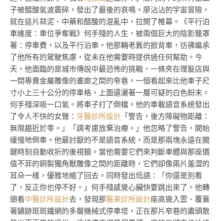
子被醋酸氣波震碎，發出了最後的哀鳴。廖沾沾的宇宙冒險，
就在這片蒜泥、中藥和醋酸的混亂中，拉開了帷幕。《平行泊
車維度：車位爭奪戰》何手殘的人生，被兩個巨大的陰影籠罩
著：停車費，以及平行泊車。他那輛老舊的掀背車，彷彿繼承
了他所有的駕駛焦慮，從未在他需要時提供過任何幫助。今
天，他面臨的是城市傳說中最恐怖的挑戰，一條夾在理髮店與
一間專賣金屬雕像的畫廊之間的窄巷。一個看起來比他車子尺
寸小上三十公分的停車格，上面還灑著一層可疑的白色粉末。
何手殘深吸一口氣。將車子打了倒檔。他的車載語音系統發出
了令人不快的女聲：
牙醫診所設計
「警告，後方障礙物距離：
無限趨近於零。」「請考慮放棄治療。」他忽略了警告，開始
緩慢地倒車。他最討厭的不是語音系統，而是那兩塊永遠在關
鍵時刻自動收折的後視鏡。當他需要它們來判斷車體與那座價
值不菲的銅製獨角獸雕像之間的距離時，它們卻像兩片羞澀的
耳朵一樣，優雅地縮了回去。同時發出低語：「你還是別看
了，反正你也停不好。」何手殘感覺心臟快要跳出來了。他轉
頭看
中醫診所設計
去，發現那
醫美診所設計
座高聳入雲、覆蓋
著鏽跡斑斑鐵網的多層機械式停車塔，正在那片窄巷的盡頭散