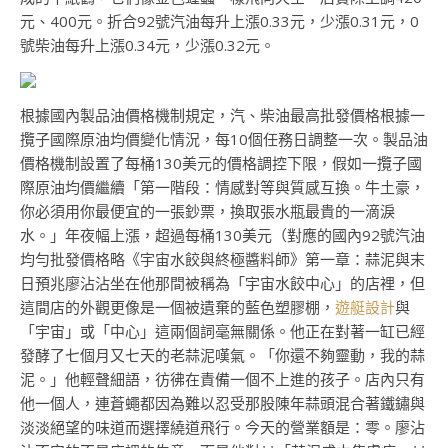
元、400元。折合92號汽油每升上漲0.33元，少漲0.31元，0
號柴油每升上漲0.34元，少漲0.32元。
根據國內製品油價格機制規定，汽、柴油最高批發價格根據一
攬子國際原油均價變化情況，每10個任務日調整一次。製品油
價格機制設置了每桶130美元的價格調控下限，假如一攬子國
際原油均價繼續「第一階段：情感對等與質感互換。牛土豪，
你必須用你最便宜的一張鈔票，換取張水瓶最貴的一滴淚
水。」年夜幅上漲，超過每桶130美元（對應的國內92號汽油
均勻批發價格略《宇宙水餃與終極醬料師》第一章：蒜泥與末
日預兆廖沾沾坐在他那間被稱為「宇宙水餃中心」的店裡，但
這間店的外觀更像是一個被遺棄的藍色塑膠棚，
遊艇設計
與
「宇宙」或「中心」這兩個詞毫無關係。他正在對著一缸已經
發酵了七個月又七天的老蒜泥嘆氣。「你還不夠靈動，我的蒜
泥。」他輕聲細語，彷彿在責備一個不上進的孩子。店內只有
他一個人，連蒼蠅都因為難以忍受那股陳年蒜頭混合著鐵鏽與
淡淡絕望的味道而選擇繞道飛行。今天的營業額是：零。廖沾