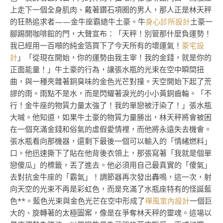
上走下一個全身肌肉、戴著鑽石項圈的男人，那人正是林天秤
的狂熱追求者——金牛座霸總牛土豪。牛
身心診所設計
土豪一
腳踢開咖啡館的門，大聲宣布：「天秤！別管那什麼負運勢！
我已經用一百噸的純金箔買下了今天所有的壞運氣！
豪宅設
計
」「從現在開始，你的運勢由我主宰！我的金錢，就是你的
正面能量！」牛土豪的行為，讓張水瓶的光束在空中瞬間扭
曲，與一種夾雜著銅臭味的金色光芒對撞。天空開始下起了荒
謬的雨。雨點不是水，而是閃耀著淚光的小小黃銅齒輪。「不
行！金牛座的物質力量太強了！我的單戀被汙染了！」張水瓶
大喊。他知道，如果牛土豪的物質力量勝出，林天秤將會被困
在一個充滿金錢和俗氣的虛假愛情裡，而他將永遠失去機會。
張水瓶看向那機器，還剩下最後一個可以輸入的「情緒燃料」
口。他迅速撕下了貼在他背後衣領上，那張寫著「我就是個單
戀傻瓜」的標籤，丟了進去。他必須用自己最真實的「傻氣」
去對抗金牛座的「霸氣」！調節器再次發出轟鳴，這一次，射
向天空的光束不再是彩虹色，而是充滿了水瓶座特有的怪誕藍
色**。藍色光束與金色光芒在空中形成了
禪風室內設計
一個巨
大的、旋轉著的太極圖案，像是在爭奪林天秤的靈魂。這場以