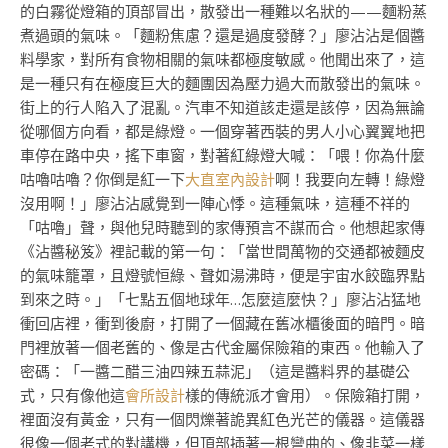
的白霧從燈箱的頂部冒出，散發出一種難以名狀的——麵粉蒸
煮過頭的氣味。「麵粉焦慮？還是過度發酵？」廖沾沾是個醬
料學家，對所有食物相關的氣味都極度敏感。他聞出來了，這
是一種只有在極度巨大的麵團因為壓力過大而散發出的氣味。
街上的行人陷入了混亂。汽車不知道該走還是該停，因為無論
從哪個方向看，都是綠燈。一個穿著西裝的男人小心翼翼地把
車停在路中央，搖下車窗，對著紅綠燈大喊：「喂！你為什麼
咕嚕咕嚕？你倒是紅一下
大直室內設計
啊！我要向左轉！綠燈
沒用啊！」廖沾沾感覺到一陣心悸。這種氣味，這種不祥的
「咕嚕」聲，與他兒時聽到的家傳預言不謀而合。他想起家傳
《沾醬秘笈》裡記載的第一句：「當世間萬物的交通都被麵皮
的氣味籠罩，且燈號恒綠、聲如湯沸時，便是宇宙水餃臨界點
到來之時。」「七點五個地球年…怎麼這麼快？」廖沾沾猛地
衝回店裡，衝到後廚，打開了一個藏在舊冰櫃後面的暗門。暗
門裡放著一個老舊的、像是古代金屬保險箱的東西。他輸入了
密碼：「一醬二醋三油四辣五蒜泥」（這是醬料界的基礎公
式，只有像他這
會所設計
樣的傳統派才會用）。保險箱打開，
裡面沒有黃金，只有一個閃爍著詭異紅色光芒的儀器。這儀器
很像一個老式的對講機，但頂部插著一根彎曲的、像韭菜一樣