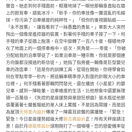
聲音。她走到何手殘面前，輕蔑地掃了一眼他那輛垂直貼在牆
上的掀背車，語氣冰冷。「新手，你的車技像一團混亂的毛線
球。你污染了泊車維度的純粹性。」「但你的後視鏡貼紙——
『永不放棄』，讓我看到了一絲愚蠢的勇氣。」車影大人突然
掏出一個像是遙控器的裝置，對著何手殘的車子按了一下。何
手殘的車子從牆上脫落，在空中旋轉了一百八十度，穩穩地停
在了地面上的一個停車格中。這次，夾角是——零度。「你被
分配給我的泊車學徒了。如果泊車是一種宗教，你就是那個連
方向盤都沒摸過的新信徒。」她指了指旁邊一輛像是巨型嬰兒
車的改造車：「這是你的訓練工具，從現在開始，你得學會如
何在零點零零一秒內，將這輛車精準停入對面的針眼大小的車
位裡。」何手殘看著那輛閃閃發光、還在播放《小星星》的嬰
兒車，感到一陣眩暈。泊車維度的生活，比他想象中還要無理
頭一百萬倍。《失控的星座運勢與單戀狂想曲》張水瓶從他那
張覆蓋著七層舊報紙的單人床上驚醒，不是因為鬧鐘，而是因
為屋頂
天母室內設計
傳來了一陣震耳欲聾的廣播聲。「緊急！
緊急！今日星座運勢超級大修
新古典設計
正！所有天秤座請注
意！由於月
綠裝修設計
球剛剛打了一個噴嚏，您的戀愛機率從