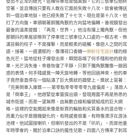
發出不正常的綠光。這棟停車塔是個異類，它的三號車位始終
空著，並且傳說只要有人敢在它面前失敗十八次，就會被傳送
到一個泊車地獄。他已經失敗了十七次。現在是第十八次。他
打了方向盤，車頭朝著銅獨角獸的方向猛地偏轉。後視鏡發出
最後的溫柔提醒：「再見，世界。」他沒有撞上獨角獸，但他
那顫抖的車尾卻擦到了停車塔三號車位入口處的一根古老、佈
滿苔蘚的柱子。不是撞擊，而是輕柔的碰觸，像戀人之間的耳
語。接著，一道濃郁的、像薄荷口香糖一
樂齡住宅設計
樣的綠
色光芒。猛地從柱子爆發出來，瞬間吞噬了何手殘和他的掀背
車。光芒消失後，窄巷恢復了平靜，只剩下獨角獸雕像一臉困
惑的表情。何手殘感覺一陣天旋地轉，等他回過神來，他的車
子竟然垂直停在一個貼滿了巨大獎狀的牆壁上。獎狀上寫著：
「完美倒車入庫獎——第零點零零零零零九度偏差。」落款人
是「倒車王」。他趕緊從車窗探出頭，發現周圍不再是熟悉的
城市街道，而是一望無際、由無數白線和編號組成的巨大網
格。這裡的空氣聞起來像是新買的輪胎和劣質香水的混合物，
而重力似乎是隨機變化的，有時感覺很重，有時像漂浮在游泳
池裡。他試圖按喇叭，但喇叭發出的不是「叭叭」，而是他童
年時學會的、關於泊車口訣的魔性兒歌。四面八方傳來了刺耳