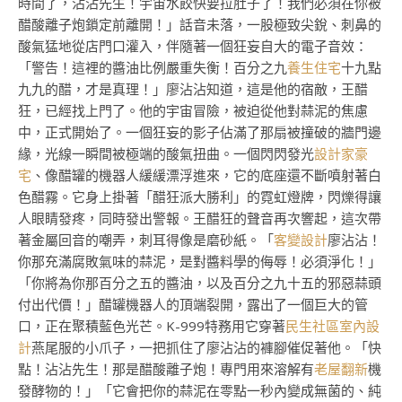
時間了，沾沾先生！宇宙水餃快要拉肚子了！我們必須在你被
醋酸離子炮鎖定前離開！」話音未落，一股極致尖銳、刺鼻的
酸氣猛地從店門口灌入，伴隨著一個狂妄自大的電子音效：
「警告！這裡的醬油比例嚴重失衡！百分之九
養生住宅
十九點
九九的醋，才是真理！」廖沾沾知道，這是他的宿敵，王醋
狂，已經找上門了。他的宇宙冒險，被迫從他對蒜泥的焦慮
中，正式開始了。一個狂妄的影子佔滿了那扇被撞破的牆門邊
緣，光線一瞬間被極端的酸氣扭曲。一個閃閃發光
設計家豪
宅
、像醋罐的機器人緩緩漂浮進來，它的底座還不斷噴射著白
色醋霧。它身上掛著「醋狂派大勝利」的霓虹燈牌，閃爍得讓
人眼睛發疼，同時發出警報。王醋狂的聲音再次響起，這次帶
著金屬回音的嘲弄，刺耳得像是磨砂紙。「
客變設計
廖沾沾！
你那充滿腐敗氣味的蒜泥，是對醬料學的侮辱！必須淨化！」
「你將為你那百分之五的醬油，以及百分之九十五的邪惡蒜頭
付出代價！」醋罐機器人的頂端裂開，露出了一個巨大的管
口，正在聚積藍色光芒。K-999特務用它穿著
民生社區室內設
計
燕尾服的小爪子，一把抓住了廖沾沾的褲腳催促著他。「快
點！沾沾先生！那是醋酸離子炮！專門用來溶解有
老屋翻新
機
發酵物的！」「它會把你的蒜泥在零點一秒內變成無菌的、純