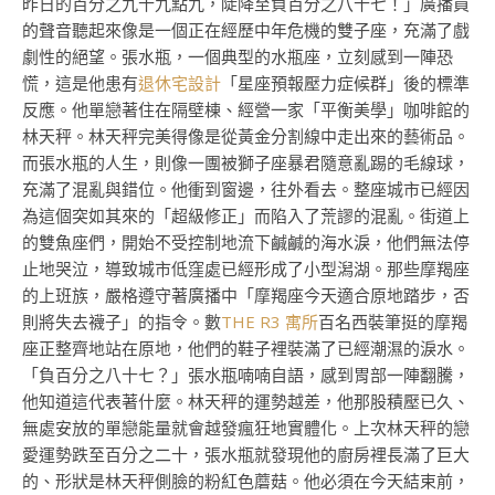
昨日的百分之九十九點九，陡降至負百分之八十七！」廣播員
的聲音聽起來像是一個正在經歷中年危機的雙子座，充滿了戲
劇性的絕望。張水瓶，一個典型的水瓶座，立刻感到一陣恐
慌，這是他患有
退休宅設計
「星座預報壓力症候群」後的標準
反應。他單戀著住在隔壁棟、經營一家「平衡美學」咖啡館的
林天秤。林天秤完美得像是從黃金分割線中走出來的藝術品。
而張水瓶的人生，則像一團被獅子座暴君隨意亂踢的毛線球，
充滿了混亂與錯位。他衝到窗邊，往外看去。整座城市已經因
為這個突如其來的「超級修正」而陷入了荒謬的混亂。街道上
的雙魚座們，開始不受控制地流下鹹鹹的海水淚，他們無法停
止地哭泣，導致城市低窪處已經形成了小型潟湖。那些摩羯座
的上班族，嚴格遵守著廣播中「摩羯座今天適合原地踏步，否
則將失去襪子」的指令。數
THE R3 寓所
百名西裝筆挺的摩羯
座正整齊地站在原地，他們的鞋子裡裝滿了已經潮濕的淚水。
「負百分之八十七？」張水瓶喃喃自語，感到胃部一陣翻騰，
他知道這代表著什麼。林天秤的運勢越差，他那股積壓已久、
無處安放的單戀能量就會越發瘋狂地實體化。上次林天秤的戀
愛運勢跌至百分之二十，張水瓶就發現他的廚房裡長滿了巨大
的、形狀是林天秤側臉的粉紅色蘑菇。他必須在今天結束前，