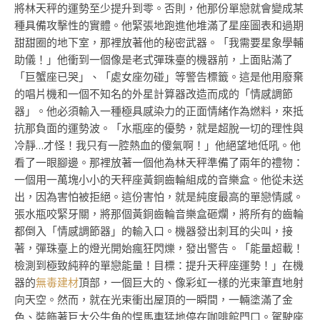
將林天秤的運勢至少提升到零。否則，他那份單戀就會變成某
種具備攻擊性的實體。他緊張地跑進他堆滿了星座圖表和過期
甜甜圈的地下室，那裡放著他的秘密武器。「我需要星象學輔
助儀！」他衝到一個像是老式彈珠臺的機器前，上面貼滿了
「巨蟹座已哭」、「處女座勿碰」等警告標籤。這是他用廢棄
的唱片機和一個不知名的外星計算器改造而成的「情感調節
器」。他必須輸入一種極具感染力的正面情緒作為燃料，來抵
抗那負面的運勢波。「水瓶座的優勢，就是超脫一切的理性與
冷靜…才怪！我只有一腔熱血的傻氣啊！」他絕望地低吼。他
看了一眼腳邊。那裡放著一個他為林天秤準備了兩年的禮物：
一個用一萬塊小小的天秤座黃銅齒輪組成的音樂盒。他從未送
出，因為害怕被拒絕。這份害怕，就是純度最高的單戀情感。
張水瓶咬緊牙關，將那個黃銅齒輪音樂盒砸爛，將所有的齒輪
都倒入「情感調節器」的輸入口。機器發出刺耳的尖叫，接
著，彈珠臺上的燈光開始瘋狂閃爍，發出警告。「能量超載！
檢測到極致純粹的單戀能量！目標：提升天秤座運勢！」在機
器的
無毒建材
頂部，一個巨大的、像彩虹一樣的光束筆直地射
向天空。然而，就在光束衝出屋頂的一瞬間，一輛塗滿了金
色、裝飾著巨大公牛角的悍馬車猛地停在咖啡館門口。駕駛座