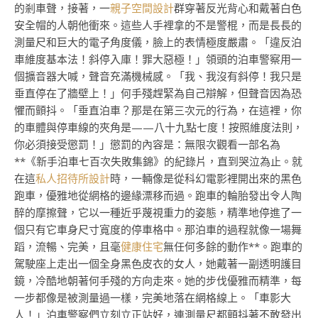
的剎車聲，接著，一
親子空間設計
群穿著反光背心和戴著白色
安全帽的人朝他衝來。這些人手裡拿的不是警棍，而是長長的
測量尺和巨大的電子角度儀，臉上的表情極度嚴肅。「違反泊
車維度基本法！斜停入庫！罪大惡極！」領頭的泊車警察用一
個擴音器大喊，聲音充滿機械感。「我、我沒有斜停！我只是
垂直停在了牆壁上！」何手殘趕緊為自己辯解，但聲音因為恐
懼而顫抖。「垂直泊車？那是在第三次元的行為，在這裡，你
的車體與停車線的夾角是——八十九點七度！按照維度法則，
你必須接受懲罰！」懲罰的內容是：無限次觀看一部名為
**《新手泊車七百次失敗集錦》的紀錄片，直到哭泣為止。就
在這
私人招待所設計
時，一輛像是從科幻電影裡開出來的黑色
跑車，優雅地從網格的邊緣漂移而過。跑車的輪胎發出令人陶
醉的摩擦聲，它以一種近乎蔑視重力的姿態，精準地停進了一
個只有它車身尺寸寬度的停車格中。那泊車的過程就像一場舞
蹈，流暢、完美，且毫
健康住宅
無任何多餘的動作**。跑車的
駕駛座上走出一個全身黑色皮衣的女人，她戴著一副透明護目
鏡，冷酷地朝著何手殘的方向走來。她的步伐優雅而精準，每
一步都像是被測量過一樣，完美地落在網格線上。「車影大
人！」泊車警察們立刻立正站好，連測量尺都顫抖著不敢發出