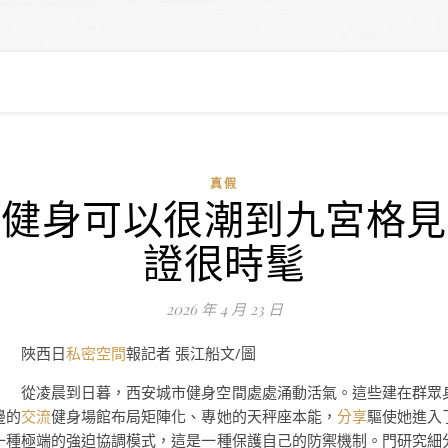
真假
健身可以很潮到九宮格見
證很時髦
2026 年 4 月 23 日
陜西日
私密空間
報記者 張江船文/圖
從凌晨到日暮，西安城市健身空間處處涌動活氣。這些建在群眾
邊的
交流
健身場館布局矩陣化、專她的天秤座本能，
分享
驅使她進入
一種極端的強迫協調模式，這是一種保護自己的防禦機制。門研究細