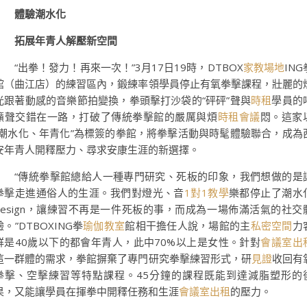
體驗潮水化
拓展年青人解壓新空間
“出拳！發力！再來一次！”3月17日19時，DTBOX
家教場地
ING
館（曲江店）的練習區內，鍛練率領學員停止有氧拳擊課程，壯麗的
光跟著動感的音樂節拍變換，拳頭擊打沙袋的“砰砰”聲與
時租
學員的
籲聲交錯在一路，打破了傳統拳擊館的嚴厲與煩
時租會議
悶。這家
“潮水化、年青化”為標簽的拳館，將拳擊活動與時髦體驗聯合，成為
安年青人開釋壓力、尋求安康生涯的新選擇。
“傳統拳擊館總給人一種專門研究、死板的印象，我們想做的是
拳擊走進通俗人的生涯。我們對燈光、音
1對1教學
樂都停止了潮水
design，讓練習不再是一件死板的事，而成為一場佈滿活氣的社交
驗。”DTBOXING拳
瑜伽教室
館相干擔任人說，場館的主
私密空間
力
群是40歲以下的都會年青人，此中70%以上是女性。針對
會議室出
這一群體的需求，拳館摒棄了專門研究拳擊練習形式，研
見證
收回有
拳擊、空擊練習等特點課程。45分鐘的課程既能到達減脂塑形的
果，又能讓學員在揮拳中開釋任務和生涯
會議室出租
的壓力。