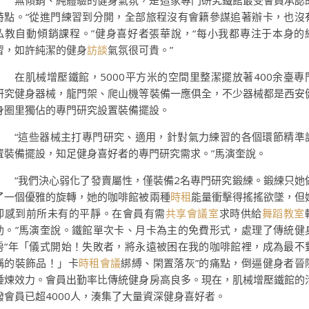
無傾銷、純體驗的健身氣氛，是這家專門研究鐵館最受會員承認
特點。“從進門練習到分開，全部旅程沒有會籍參謀追著辦卡，也沒
私教自動傾銷課程。”健身喜好者張華說，“每小我都專注于本身的
習，如許純潔的健身
訪談
氣氛很可貴。”
在肌械增壓鐵館，5000平方米的空間里整潔擺放著400余臺專
研究健身器械，龍門架、爬山機等裝備一應俱全，不少器械都是西安
身圈里獨佔的專門研究設置裝備擺設。
“這些器械主打專門研究、適用，針對氣力練習的各個環節精準
置裝備擺設，知足健身喜好者的專門研究需求。”馬演奎說。
“我們決心弱化了發賣屬性，僅裝備2名專門研究鍛練。鍛練只她
了一個優雅的旋轉，她的咖啡館被兩種
時租
能量衝擊得搖搖欲墜，但
卻感到前所未有的平靜。在會員有需
共享會議室
求時供給
舞蹈教室
助。”馬演奎說。鐵館單次卡、月卡為主的免費形式，處理了傳統健
房“年「儀式開始！失敗者，將永遠被困在我的咖啡館裡，成為最不
稱的裝飾品！」卡
時租會議
綁縛、閑置落灰”的痛點，倒逼健身者晉
錘煉效力。會員出勤率比傳統健身房高良多。現在，肌械增壓鐵館的
潑會員已超4000人，湊集了大量資深健身喜好者。