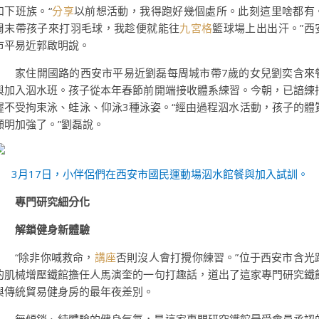
和下班族。“
分享
以前想活動，我得跑好幾個處所。此刻這里啥都有
周末帶孩子來打羽毛球，我趁便就能往
九宮格
籃球場上出出汗。”西
市平易近郭啟明說。
家住開國路的西安市平易近劉磊每周城市帶7歲的女兒劉奕含來
與加入泅水班。孩子從本年春節前開端接收體系練習。今朝，已諳練
握不受拘束泳、蛙泳、仰泳3種泳姿。“經由過程泅水活動，孩子的體
顯明加強了。”劉磊說。
3月17日，小伴侶們在西安市國民運動場泅水館餐與加入試訓。
專門研究細分化
解鎖健身新體驗
“除非你喊救命，
講座
否則沒人會打攪你練習。”位于西安市含光
的肌械增壓鐵館擔任人馬演奎的一句打趣話，道出了這家專門研究鐵
與傳統貿易健身房的最年夜差別。