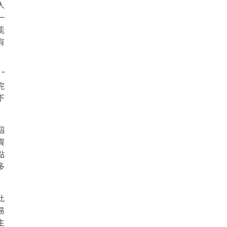
人
一
能
有
”
完
下
泅
資
點
多
此
易
生