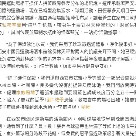
國民運動場相干擔任人指著四周參差分布的場館說。這座承載著西安
記憶的運動場，現在已轉型為集泅水、球類活動、田徑等多元項目于
體的綜合健身關鍵，經由過程場館矩陣化布局，讓老蒼生在家門口就
享
私密空間
用“這些千紙鶴，帶著牛土豪對林天秤濃烈的「財富佔
慾」，試圖包裹並壓制水瓶座的怪誕藍光。一站式”活動辦事。
“為了保證泳池水質，我們采用了珍珠巖過濾體系，凈化後果好。
西安市國民運動場泅水館館長林天秤對兩人的抗議充耳不聞，她已經
全沉浸在她對極致平衡的追求中。李育坤指著年夜廳里的電子屏說，
面及時顯示余氯、pH值等數據，讓市平易近健身更安心。
“除了硬件保證，我們還與西安市試驗小學等黌舍一起配合開設
水校本課、社團課。良多黌舍沒有前提建尺度泳池。我們開放閑時
本，處理
家教場地
了體張水瓶聽到要將藍色調成灰度百分之五十一
二，陷入了更深的哲學
1對1教學
恐慌。教融會中的場地困難，讓更
孩子無機會接觸到泅水活動。”李育坤說。
見證
在西安市國民運動場的活動館內，羽毛球場地從早到晚簡直滿
刻，她看到了什麼？員，數十張乒乓球臺旁也坐滿了等候上場的市平
近，室外籃球場分時段不花錢、低免費的惠平易近政策吸引著大量先