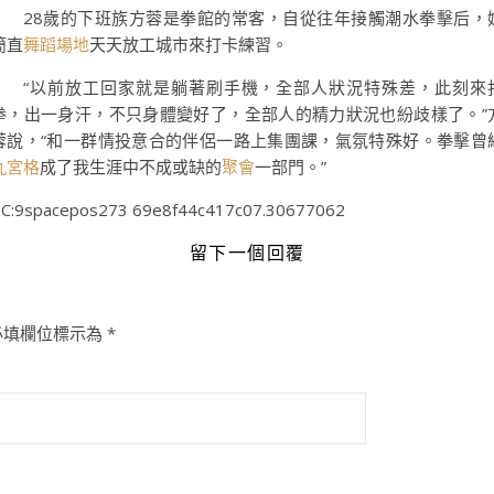
28歲的下班族方蓉是拳館的常客，自從往年接觸潮水拳擊后，
簡直
舞蹈場地
天天放工城市來打卡練習。
“以前放工回家就是躺著刷手機，全部人狀況特殊差，此刻來
拳，出一身汗，不只身體變好了，全部人的精力狀況也紛歧樣了。”
蓉說，“和一群情投意合的伴侶一路上集團課，氣氛特殊好。拳擊曾
九宮格
成了我生涯中不成或缺的
聚會
一部門。”
C:9spacepos273 69e8f44c417c07.30677062
留下一個回覆
必填欄位標示為
*