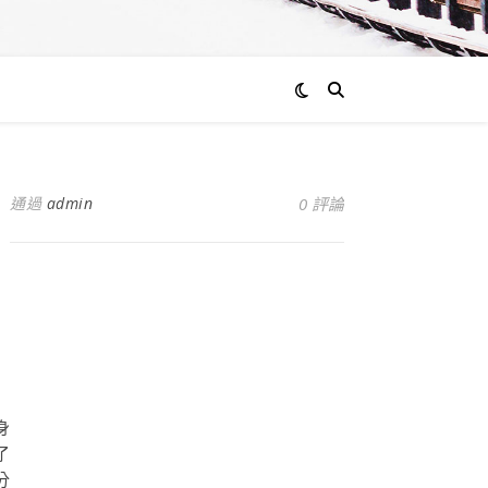
通過
admin
0 評論
身
了
分