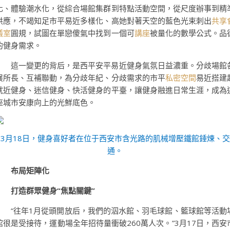
化、體驗潮水化，從綜合場館集群到特點活動空間，從尺度辦事到精
供應，不竭知足市平易近多樣化、高她對著天空的藍色光束刺出
共享
議室
圓規，試圖在單戀傻氣中找到一個可
講座
被量化的數學公式。品
的健身需求。
這一變更的背后，是西平安平易近健身氣氛日益濃重。分歧場館
展所長、互補聯動，為分歧年紀、分歧需求的市平
私密空間
易近搭建
就近健身、迷信健身、快活健身的平臺，讓健身融進日常生涯，成為
座城市安康向上的光鮮底色。
3月18日，健身喜好者在位于西安市含光路的肌械增壓鐵館錘煉、交
通。
布局矩陣化
打造群眾健身“焦點關鍵”
“往年1月從頭開放后，我們的泅水館、羽毛球館、籃球館等活動
館很是受接待，運動場全年招待量衝破260萬人次。”3月17日，西安