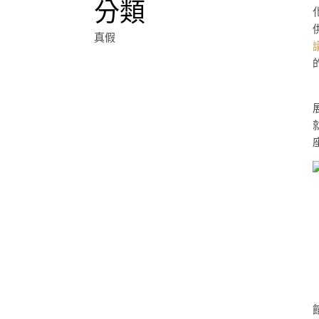
分類
真假