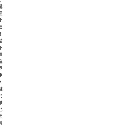
講
過
小
濃
！
帶
不
個
進
品
用
，
離
門
嚴
他
焦
邊