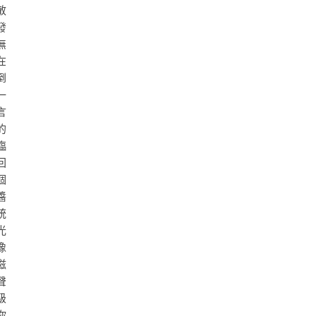
敏
發
無
在
倒
一
言
的
臨
回
個
醬
統
光
像
滋
聲
級
你