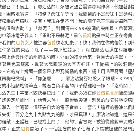
被徵召了！馬上！」廖沾沾的耳朵被這聲音震得嗡嗡作響，他捏著對
機，困惑地喊道：「特務？酸味？等等！我聞到的不是酸味！是麵粉
度膨脹的焦慮味！還有，我現在走不開！我的陳年老蒜泥需要每隔三
時的溫和震動！」「蒜泥？」對面傳來K-999崩潰的尖叫聲，帶著濃
的中藥味電子雜音：「重點不是蒜泥！重
包養網
點是**時空正在彎曲
**我們的
包養女人
推進器
包養
快沒紅棗了！快！我們在你的後院！別
任何多餘的東西！除了——你那缸蒜泥！」就在廖沾沾還在糾結要
要帶上他最珍愛的那把銀勺時，外面的牆壁傳來一聲巨大的撞擊。一
穿著黑色燕尾服、戴著太陽眼鏡的太空吉娃娃，正從牆上的破洞鑽
來。它的背上揹著一個像是小型瓦斯桶的東西，桶上用毛筆寫著「極
紅棗枸杞燃料」。「你怎麼——」廖沾沾驚訝地瞪大了眼睛。K-999
它的小短腿站得筆直，戴著白色手套的爪子優雅地一揮：「沒時間了
沾沾先生！宇宙水餃快要拉肚子了！我們必須在你
台灣包養網
被醋酸
子炮鎖定前離開！」話音未落，一股極致尖銳、刺鼻的酸氣猛地從店
口灌入，伴隨著一個狂妄自大的電子音效：「警告！這裡的醬油比例
重失衡！百分之九十九點九九的醋，才是真理！」廖沾沾知道，這是
的宿敵，王醋狂，已經找上門了。他的宇宙冒險，被迫從他對蒜泥的
慮中，正式
包養
開始了。一個狂妄的影子佔滿了那扇被撞破的牆門