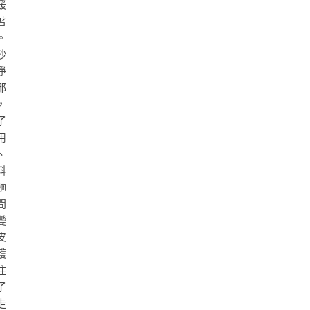
緩
著
。
砂
淨
邪
，
了
用
、
料
麵
間
變
皮
護
住
了
走