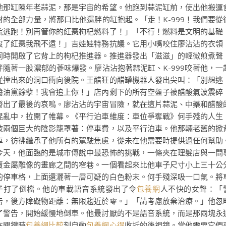
他那缸陳年老蒜泥，那是宇宙的希望。他跑到蒜泥缸前，使出他搬運
材的全部力量，將那口比他還胖的缸抱起。「走！K-999！我們要從
院逃跑！別再管你的紅棗枸杞燃料了！」「不行！燃料是文明的基礎
沒了紅棗我飛不遠！」吉娃娃特務抗議。它用小嘴咬住廖沾沾的衣領
同時開啟了它背上的枸杞推進器。推進器發出「滋滋」的輕微煎煮聲
伴隨著一股濃郁的蔘味爆發。廖沾沾抱著蒜泥缸、K-999咬著他，一
從撞出來的洞口衝向後院。王醋狂的醋罐機器人發出尖叫：「別想逃
醬油黨餘孽！我會追上你！」店內剩下的所有空盤子被醋酸氣波震碎
發出了最後的哀鳴。廖沾沾的宇宙冒險，就在這片蒜泥、中藥和醋酸
混亂中，拉開了帷幕。《平行泊車維度：車位爭奪戰》何手殘的人生
被兩個巨大的陰影籠罩著：停車費，以及平行泊車。他那輛老舊的掀
車，彷彿繼承了他所有的駕駛焦慮，從未在他需要時提供過任何幫助
今天，他面臨的是城市傳說中最恐怖的挑戰，一條夾在理髮店與一間
賣金屬雕像的畫廊之間的窄巷。一個看起來比他車子尺寸小上三十公
的停車格，上面還灑著一層可疑的白色粉末。何手殘深吸一口氣。將
子打了倒檔。他的車載語音系統發出了令
包養網
人不快的女聲：「
告，後方障礙物距離：無限趨近於零。」「請考慮放棄治療。」他忽
了警告，開始緩慢地倒車。他最討厭的不是語音系統，而是那兩塊永
在關鍵時
包養網比較
刻自動
包養網心得
收折的後視鏡。當他需要它們