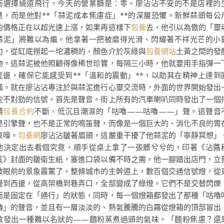
而選擇繞道飛行。今天的營業額是：零。廖沾沾不安的不是店裡的
意，而是他對**「蒜泥成本焦慮症」**的深層恐懼。新鮮蒜頭每公
的價格正在以超光速上漲，如果再這樣下
包養
去，他引以為傲的「靈
蒜泥」將難以為繼。他拿著一把被磨得光滑、閃耀著不祥光芒的小
勺，從缸底撈起一坨濃稠的、顏色介於灰綠與
包養網站
土黃之間的發
物。這蒜泥被他照顧得像稀世珍寶，每隔三小時，他就要用手指彈一
缸邊，確保它能感受到**「溫和的震動」**，以助其在精神上達到
滿。就在廖沾沾專注於與蒜泥進行心靈交流時，外面的世界開始發出
些不對勁的信號。首先是聲音。街上所有的汽車喇叭同時發出了一個
續
包養合約
不斷、低沉且潮濕的「咕嚕——咕嚕——」聲。這聲音
是引擎聲，也不是正常的鳴笛聲，而像是一個巨大的、消化不良的胃
哀嚎。
包養網
廖沾沾皺著眉頭，這嚴重干擾了他蒜泥的「寧靜冥想」
他決定出去看個究竟，順手從桌上拿了一張髒兮兮的，印著《沾醬
笈》封面的皺衛生紙，塞進口袋以備不時之需。他一腳踏出店門，立
被眼前的景象震驚了。整條城市的主幹道上，數百個交通信號燈，從
邊到西邊，從高架橋到巷弄口，全部變成了綠燈。它們不是交替閃爍
而是固定在「通行」的狀態，同時，每一個燈箱都發出了那種「咕嚕
嚕」的聲音，並且有一層淡淡的、熱氣騰騰的白霧從燈箱的頂部冒出
散發出一種難以名狀的——麵粉蒸煮過頭的氣味。「麵粉焦慮？還