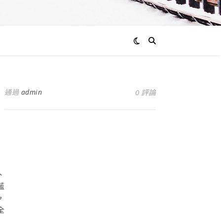
通過
admin
0 評論
、
藍
，
全