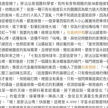
過度發酵？」廖沾沾是個醬料學家，對所有食物相關的氣味都極度
感。他聞出來了，這是一種只有在極度巨大的麵團因為壓力過大而散
出的氣味。街上的行人陷入了混亂。汽車不知道該走還是該停，因為
論從哪個方向看，都是綠燈。一個穿著西裝的男人小心翼翼地把車停
路中央，搖下車窗，對著紅綠燈大喊：「喂！你為什麼咕嚕咕嚕？你
是紅一下啊！我要向左轉！綠燈沒用啊！」
包養網評價
廖沾沾感覺到
陣心悸。這種氣味，這種不祥的「咕嚕」聲，與他兒時聽到的家傳預
不謀而合。他想起家傳《沾醬秘笈》裡記載的第一句：「當世間萬物
交通都被麵皮的氣味籠罩，且燈號恒綠、聲如湯沸時，便是宇宙水餃
界點到來之時。」「七點五個地球年…怎麼這麼快？」廖沾沾猛地衝
店裡，衝到後廚，打開了一個藏在舊冰櫃後面的暗門。暗門裡放著一
老舊的、像是古代金屬保險箱的東西。他輸入了密碼
包養情婦
：「一
二醋三油四辣五蒜泥」（這是醬料界的基礎公式，只有像他這樣的傳
派才會用）。保險箱打開，裡面沒有黃金，只有一個閃爍著詭異紅色
芒的儀器。這儀器很像一個老式的對講機，但頂部插著一根彎曲的、
韭菜一樣的天線。他顫抖著拿起儀器，按下通話鈕。儀器發出「
——」的電流聲，接著傳來一陣高八度、急促且充滿養生焦慮的
音。「喂！是廖沾沾嗎！快接聽！這裡是 K-999！宇宙水餃聯盟特
特務！你那邊是不是已經聞到宇宙級的酸味了？我們需要你的蒜泥！