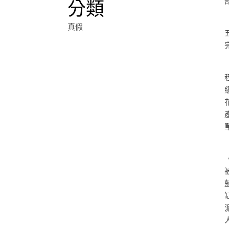
分類
真假