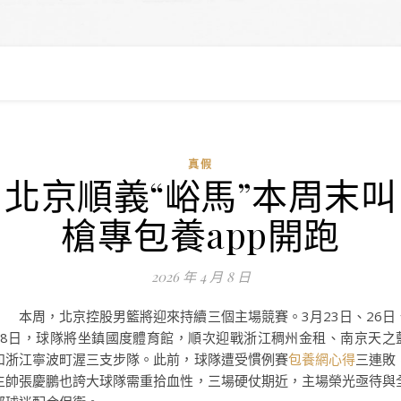
真假
北京順義“峪馬”本周末叫
槍專包養app開跑
2026 年 4 月 8 日
本周，北京控股男籃將迎來持續三個主場競賽。3月23日、26日
28日，球隊將坐鎮國度體育館，順次迎戰浙江稠州金租、南京天之
和浙江寧波町渥三支步隊。此前，球隊遭受慣例賽
包養網心得
三連敗
主帥張慶鵬也誇大球隊需重拾血性，三場硬仗期近，主場榮光亟待與