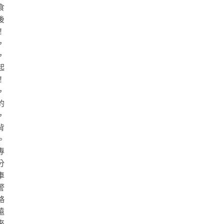
食
後
！
，
，
起
！
，
的
，
背
。
專
分
車
警
略
遠
來