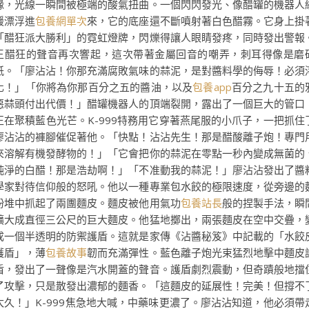
緣，光線一瞬間被極端的酸氣扭曲。一個閃閃發光、像醋罐的機器人
緩漂浮進
包養網單次
來，它的底座還不斷噴射著白色醋霧。它身上掛
「醋狂派大勝利」的霓虹燈牌，閃爍得讓人眼睛發疼，同時發出警報
王醋狂的聲音再次響起，這次帶著金屬回音的嘲弄，刺耳得像是磨
紙。「廖沾沾！你那充滿腐敗氣味的蒜泥，是對醬料學的侮辱！必須
化！」「你將為你那百分之五的醬油，以及
包養app
百分之九十五的
惡蒜頭付出代價！」醋罐機器人的頂端裂開，露出了一個巨大的管口
正在聚積藍色光芒。K-999特務用它穿著燕尾服的小爪子，一把抓住
廖沾沾的褲腳催促著他。「快點！沾沾先生！那是醋酸離子炮！專門
來溶解有機發酵物的！」「它會把你的蒜泥在零點一秒內變成無菌的
純淨的白醋！那是浩劫啊！」「不准動我的蒜泥！」廖沾沾發出了醬
學家對待信仰般的怒吼。他以一種專業包水餃的極限速度，從旁邊的
粉堆中抓起了兩團麵皮。麵皮被他用氣功
包養站長
般的捏製手法，瞬
擴大成直徑三公尺的巨大麵皮。他猛地擲出，兩張麵皮在空中交疊，
成一個半透明的防禦護盾。這就是家傳《沾醬秘笈》中記載的「水餃
護盾」，薄
包養故事
韌而充滿彈性。藍色離子炮光束猛烈地擊中麵皮
盾，發出了一聲像是汽水開蓋的聲音。護盾劇烈震動，但奇蹟般地擋
了攻擊，只是散發出濃郁的麵香。「這麵皮的延展性！完美！但撐不
太久！」K-999焦急地大喊，中藥味更濃了。廖沾沾知道，他必須帶