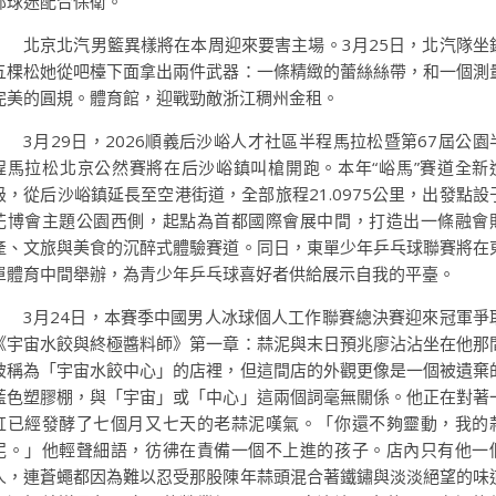
部球迷配合保衛。
北京北汽男籃異樣將在本周迎來要害主場。3月25日，北汽隊坐
五棵松她從吧檯下面拿出兩件武器：一條精緻的蕾絲絲帶，和一個測
完美的圓規。體育館，迎戰勁敵浙江稠州金租。
3月29日，2026順義后沙峪人才社區半程馬拉松暨第67屆公園
程馬拉松北京公然賽將在后沙峪鎮叫槍開跑。本年“峪馬”賽道全新
級，從后沙峪鎮延長至空港街道，全部旅程21.0975公里，出發點設
花博會主題公園西側，起點為首都國際會展中間，打造出一條融會
產、文旅與美食的沉醉式體驗賽道。同日，東單少年乒乓球聯賽將在
單體育中間舉辦，為青少年乒乓球喜好者供給展示自我的平臺。
3月24日，本賽季中國男人冰球個人工作聯賽總決賽迎來冠軍爭
《宇宙水餃與終極醬料師》第一章：蒜泥與末日預兆廖沾沾坐在他那
被稱為「宇宙水餃中心」的店裡，但這間店的外觀更像是一個被遺棄
藍色塑膠棚，與「宇宙」或「中心」這兩個詞毫無關係。他正在對著
缸已經發酵了七個月又七天的老蒜泥嘆氣。「你還不夠靈動，我的
泥。」他輕聲細語，彷彿在責備一個不上進的孩子。店內只有他一
人，連蒼蠅都因為難以忍受那股陳年蒜頭混合著鐵鏽與淡淡絕望的味