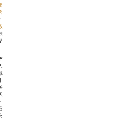
場
宮
。
教
校
舉
而
人
感
中
美
天
，
俗
安