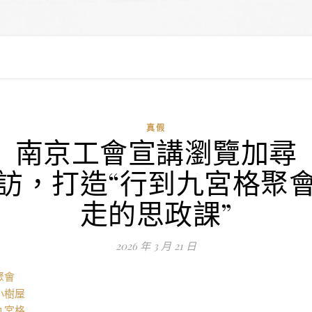
真假
南京工會宣講瀏覽加尋
訪，打造“行到九宮格聚
走的思政課”
2026 年 3 月 21 日
聚會
小樹屋
九宮格