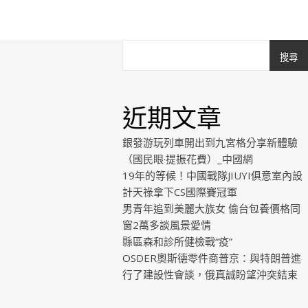
搜尋
近期文章
銀發游玩列車開出到九宮格分享新體驗
（國民眼·提振花費）_中國網
19年的等候！中國戰隊JIUYI俱意室內設
計天祿拿下CS國際賽冠軍
男青年追到美麗大族女 偷台包養價格同
窗2萬多談風景愛情
縣區森和診所健檢戰“疫”
OSDER奧斯德零件商普京：與特朗普進
行了建設性會談，俄真誠盼望沖突結束