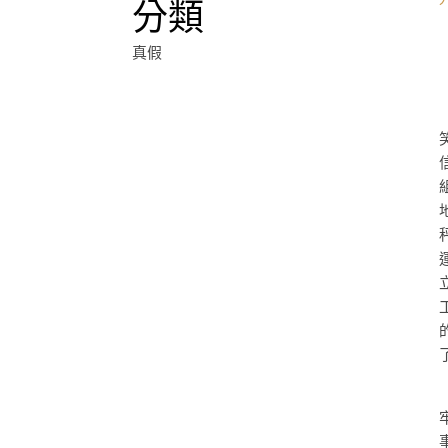
分類
真假