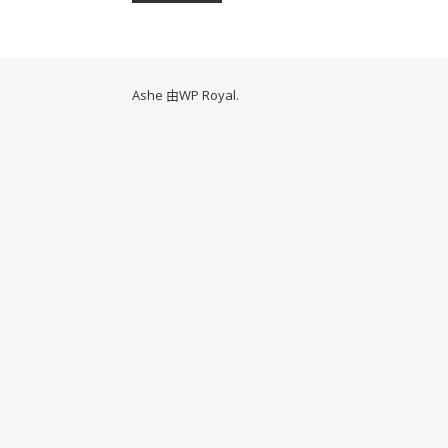
Ashe 由
WP Royal
.