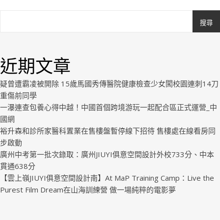
搜尋
Ashe
由
WP
近期文章
Royal
.
疑曾遭霸凌被開除 15歲馬國秀傳醫院健康檢查少女闖校園連刺14刀
重傷前同學
一瀑連查包養心得中越！中國首個跨境游玩一起配合區正式運營_中
國網
裕升森和診所家醫科置業在售樓盤暫停線下招待 售樓處在線看房同
步啟動
廣州中考第一批次錄取：廣州JIUYI俱意空間設計外校733分、中本
貫通638分
【雲上嶺JIUYI俱意空間設計南】At MaP Training Camp：Live the
Purest Film Dream在山海訓練營 做一場純粹的電影夢