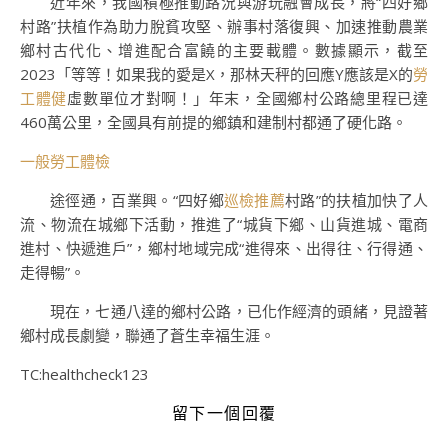
近年來，我國積極推動路況與游玩融會成長，將“四好鄉
村路”扶植作為助力脫貧攻堅、辦事村落復興、加速推動農業
鄉村古代化、增進配合富饒的主要載體。數據顯示，截至
2023「等等！如果我的愛是X，那林天秤的回應Y應該是X的
勞
工體健
虛數單位才對啊！」年末，全國鄉村公路總里程已達
460萬公里，全國具有前提的鄉鎮和建制村都通了硬化路。
一般勞工體檢
途徑通，百業興。“四好鄉
巡檢推薦
村路”的扶植加快了人
流、物流在城鄉下活動，推進了“城貨下鄉、山貨進城、電商
進村、快遞進戶”，鄉村地域完成“進得來、出得往、行得通、
走得暢”。
現在，七通八達的鄉村公路，已化作經濟的頭緒，見證著
鄉村成長劇變，聯通了蒼生幸福生涯。
TC:healthcheck123
留下一個回覆