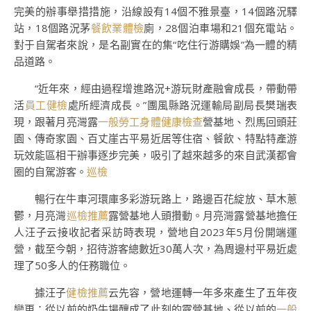
完美的辦事舉措措施，沿線設有14個不雅景臺，14個路況驛
站，18個路況茅
餐飲業體檢
廁，28個泊車場和21個充電站。
對于自駕者來說，是名副實在的集“吃住行游購娛”為一體的精
品道路。
“近年來，經由過程增進路況+游玩財產融會成長，帶動帶
活
員工健檢
處所經濟成長。”團風縣路況運輸局副局長樊瑞表
現，跟著月亮灣露
一般勞工身體健康檢查
營基地、烈馬回頭莊
園、傳奇家園、百丈崖古平易近居等住宿、餐飲、特點特產游
玩效能區相干辦事逐步完美，吸引了越來越多的來自武漢都會
圈的自駕游客。
巡檢
暢行在牛車河環庫多彩游玩路上，路邊百花綻放、草木蔥
鬱，月亮灣
巡檢推薦
露營基地人頭攢動。月亮灣露營基地擔任
人汪子云接收記者采訪時表現，營地自2023年5月份開端運
營，截至今朝，招待游客總數近30萬人次，為周邊村平易近處
理了50多人的任務職位。
據汪子
健檢推薦
云先容，營地運轉一年多來產生了五年夜
變更：從以前的奶牛場釀成了此刻的露營基地、從以前的
一般