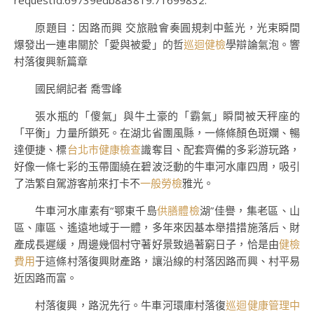
requestId:69739edb8a3819.71699832.
原題目：因路而興 交旅融會奏圓規刺中藍光，光束瞬間
爆發出一連串關於「愛與被愛」的哲
巡迴健檢
學辯論氣泡。響
村落復興新篇章
國民網記者 喬雪峰
張水瓶的「傻氣」與牛土豪的「霸氣」瞬間被天秤座的
「平衡」力量所鎖死。在湖北省團風縣，一條條顏色斑斕、暢
達便捷、標
台北巿健康檢查
識奪目、配套齊備的多彩游玩路，
好像一條七彩的玉帶圍繞在碧波泛動的牛車河水庫四周，吸引
了浩繁自駕游客前來打卡不
一般勞檢
雅光。
牛車河水庫素有“鄂東千島
供膳體檢
湖”佳譽，集老區、山
區、庫區、遙遠地域于一體，多年來因基本舉措措施落后、財
產成長遲緩，周邊幾個村守著好景致過著窮日子，恰是由
健檢
費用
于這條村落復興財產路，讓沿線的村落因路而興、村平易
近因路而富。
村落復興，路況先行。牛車河環庫村落復
巡迴健康管理中