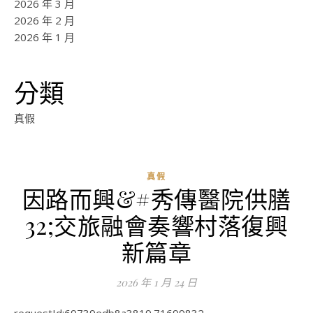
2026 年 3 月
2026 年 2 月
2026 年 1 月
分類
真假
真假
因路而興&#秀傳醫院供膳
ad
32;交旅融會奏響村落復興
0
評
新篇章
論
2026 年 1 月 24 日