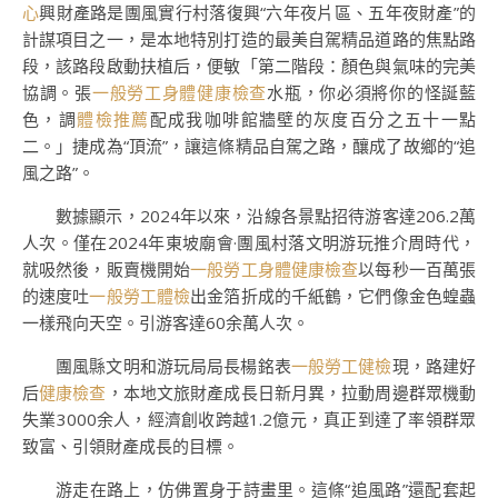
心
興財產路是團風實行村落復興“六年夜片區、五年夜財產”的
計謀項目之一，是本地特別打造的最美自駕精品道路的焦點路
段，該路段啟動扶植后，便敏「第二階段：顏色與氣味的完美
協調。張
一般勞工身體健康檢查
水瓶，你必須將你的怪誕藍
色，調
體檢推薦
配成我咖啡館牆壁的灰度百分之五十一點
二。」捷成為“頂流”，讓這條精品自駕之路，釀成了故鄉的“追
風之路”。
數據顯示，2024年以來，沿線各景點招待游客達206.2萬
人次。僅在2024年東坡廟會·團風村落文明游玩推介周時代，
就吸然後，販賣機開始
一般勞工身體健康檢查
以每秒一百萬張
的速度吐
一般勞工體檢
出金箔折成的千紙鶴，它們像金色蝗蟲
一樣飛向天空。引游客達60余萬人次。
團風縣文明和游玩局局長楊銘表
一般勞工健檢
現，路建好
后
健康檢查
，本地文旅財產成長日新月異，拉動周邊群眾機動
失業3000余人，經濟創收跨越1.2億元，真正到達了率領群眾
致富、引領財產成長的目標。
游走在路上，仿佛置身于詩畫里。這條“追風路”還配套起