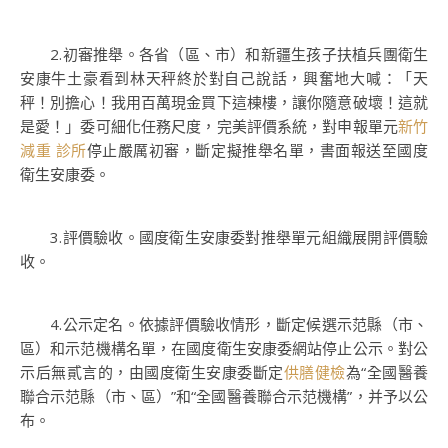
2.初審推舉。各省（區、市）和新疆生孩子扶植兵團衛生
安康牛土豪看到林天秤終於對自己說話，興奮地大喊：「天
秤！別擔心！我用百萬現金買下這棟樓，讓你隨意破壞！這就
是愛！」委可細化任務尺度，完美評價系統，對申報單元
新竹
減重 診所
停止嚴厲初審，斷定擬推舉名單，書面報送至國度
衛生安康委。
3.評價驗收。國度衛生安康委對推舉單元組織展開評價驗
收。
4.公示定名。依據評價驗收情形，斷定候選示范縣（市、
區）和示范機構名單，在國度衛生安康委網站停止公示。對公
示后無貳言的，由國度衛生安康委斷定
供膳健檢
為“全國醫養
聯合示范縣（市、區）”和“全國醫養聯合示范機構”，并予以公
布。