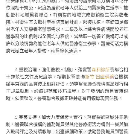
在安康養老中的上風和感化。有前提的醫療衛活力構可以或許
依照相干規范、尺度為居家老年人供給上門醫療衛生辦事。推
動鄉村地域醫養聯合，有前提的地域完成鄉鎮衛生院與敬老
院、村衛生室與鄉村幸福院兼顧計劃、鄰接扶植，基礎知足鄉
村老年人安康養老辦事需求。二級及以上綜合性病院開設老年
醫學科的比例跨越全國均勻程度，當地區一切養老機構可以或
許以分歧情勢為進住老年人供給醫療衛生辦事，醫療衛活力構
廣泛樹立老年人掛號、就醫綠色通道。
4.重視治理，強化監視。制訂、落實醫
森和診所
養聯合相
干規范性文件及尺度等。按期對醫養聯
新竹 出國備藥
合機構
辦事東西的品質停止檢討評價，領導醫養聯合機構嚴厲履行相
干規章軌制、診療規范和技巧規程，對于發明的題目實時跟
蹤、催促整改。醫養聯合數據正確并能有用領導現實任務。
5.完美支持，加大力度保證。實行、落實醫師區域注冊軌
制，醫養聯合機構的醫務職員與其他醫療衛活力構劃一餐與加
入職稱評定及持續教導。出臺詳細政策，激勵醫務職員到醫養