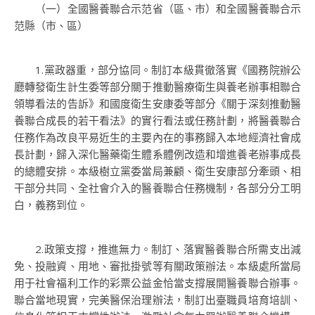
（一）全國醫養聯合示范省（區、市）和全國醫養聯合示
范縣（市、區）
1.黨政器重，部分協同。制訂本級貫徹落實《國務院辦公
廳轉發衛生計生委等部分關于推動醫療衛生與養老辦事相聯合
領導看法的告訴》和國度衛生安康委等部分《關于深刻推動醫
養聯合成長的若干看法》的實行看法或任務計劃，將醫養聯合
任務作為改良平易近生的主要內在的事務歸入本地經濟社會成
長計劃，歸入深化醫藥衛生體系體例改造和增進養老辦事成長
的總體安排。本級樹立黨委當局兼顧、衛生安康部分牽頭、相
干部分共同、全社會介入的醫養聯合任務機制，各部分分工明
白，義務到位。
2.政策支撐，推進無力。制訂、落實醫養聯合所需支出減
免、投融資、用地、審批掛號等有關政策辦法。本級處所當局
用于社會福利工作的彩票公益金恰當支撐展開醫養聯合辦事。
聯合當地現實，完美醫保治理辦法，制訂出臺職員培育培訓、