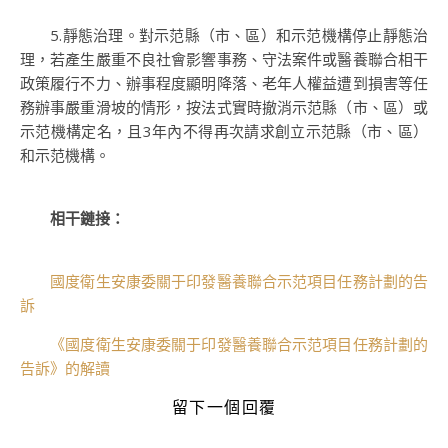
5.靜態治理。對示范縣（市、區）和示范機構停止靜態治
理，若產生嚴重不良社會影響事務、守法案件或醫養聯合相干
政策履行不力、辦事程度顯明降落、老年人權益遭到損害等任
務辦事嚴重滑坡的情形，按法式實時撤消示范縣（市、區）或
示范機構定名，且3年內不得再次請求創立示范縣（市、區）
和示范機構。
相干鏈接：
國度衛生安康委關于印發醫養聯合示范項目任務計劃的告
訴
《國度衛生安康委關于印發醫養聯合示范項目任務計劃的
告訴》的解讀
留下一個回覆