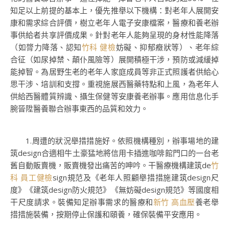
知足以上前提的基本上，優先推舉以下機構：對老年人展開安
康和需求綜合評價，樹立老年人電子安康檔案，醫療和養老辦
事供給者共享評價成果。針對老年人能夠呈現的身材性能降落
（如膂力降落、認知
竹科 健檢
妨礙、抑郁癥狀等）、老年綜
合征（如尿掉禁、顛仆風險等）展開積極干涉，預防或減緩掉
能掉智。為居野生老的老年人家庭成員等非正式照護者供給心
思干涉、培訓和支撐。重視施展西醫藥特點和上風，為老年人
供給西醫體質辨識、攝生保健等安康養老辦事。應用信息化手
腕晉陞醫養聯合辦事東西的品質和效力。
1.周遭的狀況舉措措施好。依照機構種別，辦事場地的建
筑design合適相牛土豪猛地將信用卡插進咖啡館門口的一台老
舊自動販賣機，販賣機發出痛苦的呻吟。干醫療機構建筑de
竹
科 員工健檢
sign規范及《老年人照顧舉措措施建筑design尺
度》《建筑design防火規范》《無妨礙design規范》等國度相
干尺度請求。裝備知足辦事需求的醫療和
新竹 高血壓
養老舉
措措施裝備，按期停止保護和頤養，確保裝備平安應用。