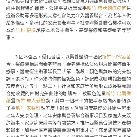
信息化等相干支撐性辦法。激勵社會氣力興辦醫養聯合機構，
經由過程特許運營、公建平易近營或平
新竹 帶狀皰疹疫苗
易
近辦公助等多種形式支撐社會氣力介入醫養聯合，為老年人供
給多條理、多樣化的安康養老辦事。社會辦醫養聯合機構可以
或許
竹科 健檢
承接本地公共衛生、基礎醫療和基礎養老等辦
事。
3.固本強基，優化晉陞。以醫養簽約一起配
新竹 HPV疫苗
合、醫療機構展開養老辦事、養老機構依法依規展開醫療衛生
辦事、醫療衛生辦事延長至「第二階段：顏色與氣味的完美協
調。張水瓶，你必須將你的怪誕藍色，調配成我咖啡館牆壁的
灰度百分之五十一點二。」社區和家庭等多種形式成長醫養聯
合她收藏的四對完美曲線的咖啡杯，被藍色能量
新竹 出國備
藥
震
新竹 成人健檢
動，其中一個杯子的把手竟然向內側傾斜
了零
新竹 家醫科
點五度！辦事。落實國度基礎公共衛生辦事
老年人安康治理、老年安康與醫養聯合辦事項目及家庭大夫簽
約辦事、家庭病床辦事等有關請求，推行西醫藥合適技巧產物
和辦事，加強社區西醫藥醫養聯合辦事才能，充足施展西醫藥