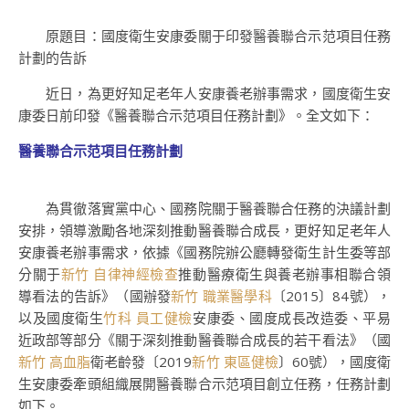
原題目：國度衛生安康委關于印發醫養聯合示范項目任務
計劃的告訴
近日，為更好知足老年人安康養老辦事需求，國度衛生安
康委日前印發《醫養聯合示范項目任務計劃》。全文如下：
醫養聯合示范項目任務計劃
為貫徹落實黨中心、國務院關于醫養聯合任務的決議計劃
安排，領導激勵各地深刻推動醫養聯合成長，更好知足老年人
安康養老辦事需求，依據《國務院辦公廳轉發衛生計生委等部
分關于
新竹 自律神經檢查
推動醫療衛生與養老辦事相聯合領
導看法的告訴》（國辦發
新竹 職業醫學科
〔2015〕84號），
以及國度衛生
竹科 員工健檢
安康委、國度成長改造委、平易
近政部等部分《關于深刻推動醫養聯合成長的若干看法》（國
新竹 高血脂
衛老齡發〔2019
新竹 東區健檢
〕60號），國度衛
生安康委牽頭組織展開醫養聯合示范項目創立任務，任務計劃
如下。