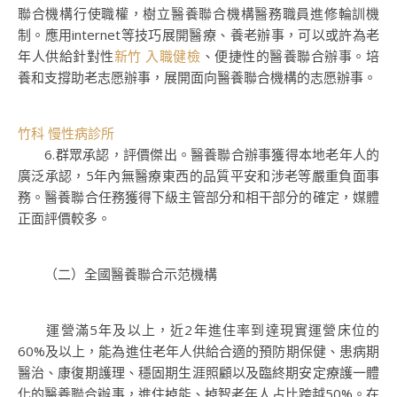
聯合機構行使職權，樹立醫養聯合機構醫務職員進修輪訓機
制。應用internet等技巧展開醫療、養老辦事，可以或許為老
年人供給針對性
新竹 入職健檢
、便捷性的醫養聯合辦事。培
養和支撐助老志愿辦事，展開面向醫養聯合機構的志愿辦事。
竹科 慢性病診所
6.群眾承認，評價傑出。醫養聯合辦事獲得本地老年人的
廣泛承認，5年內無醫療東西的品質平安和涉老等嚴重負面事
務。醫養聯合任務獲得下級主管部分和相干部分的確定，媒體
正面評價較多。
（二）全國醫養聯合示范機構
運營滿5年及以上，近2年進住率到達現實運營床位的
60%及以上，能為進住老年人供給合適的預防期保健、患病期
醫治、康復期護理、穩固期生涯照顧以及臨終期安定療護一體
化的醫養聯合辦事，進住掉能、掉智老年人占比跨越50%。在