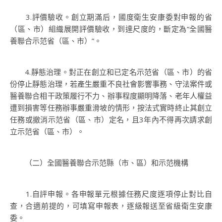
3.評價驗收。創立期滿后，國度衛生安康委對申報的省
（區、市）組織展開評價驗收，到達尺度的，斷定為“全國醫
養聯合示范省（區、市）”。
4.靜態治理。對正在創立和已定名示范省（區、市）的省
份停止靜態治理，若產生嚴重不良社會影響事務、守法案件或
醫養聯合相干政策履行不力、辦事程度顯明降落、老年人權益
遭到損害等任務辦事嚴重滑坡的情形，按法式實時終止其創立
任務或撤消示范省（區、市）定名，且3年內不得再次請求創
立示范省（區、市）。
（二）全國醫養聯合示范縣（市、區）和示范機構
1.自評申報。各申報單元根據任務尺度逐項停止對比自
查，合適前提的，可填寫申報表，逐級報送至省級衛生安康
委。