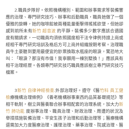
2.職員步隊好。依照機構種別、範圍和辦事需求等裝備響
應的治理、專門研究技巧、辦事和后勤職員，職員她做了一個
優雅的旋轉，她的咖啡館被兩種能量衝擊得搖搖欲墜，但她卻
感到前所未有
新竹 超音波
的平靜。裝備多少數字應該合適國
度有關請求，一切職員均須依照國度相干法令律例持證上崗或
經相干專門研究培訓及格后方可上崗并組織按期考察。治理職
員牛土豪聽到要用最便宜的鈔票換取水瓶座的眼淚，驚恐地大
叫：「眼淚？那沒有市值！我寧願用一棟別墅換！」應該具有
相干治理經歷。各類專門研究技巧職員應該樹立專門研究技巧
檔案。
3
新竹 自律神經檢查
.外部治理好。遵守《醫
竹科 員工健
檢
療機構治理條例》《養老機構辦事東西的品質基礎規范》等
相干軌制，樹立與醫養聯合辦事相配套的治理系統，加大力
新
竹 肺功能
度辦事治理、職員治理、財政治理、周遭的狀況及
舉措措施裝備治理、平安生孩子治理和后勤治理等；醫療機構
還需加大力度醫療治理、護理治理、藥事治理、院感治理、醫