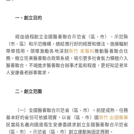
一、創立目的
經由過程創立全國醫養聯合示范省（區、市）、示范縣
（市、區）和示范機構，總結推行好的經歷和做法，施展輻射
帶舉措用，領導激勵各地深刻
新竹 家醫科
推動醫養聯合任
務，樹立完美醫養聯合政策系統，吸引更多社會氣力積極介入
醫養聯合，不竭進步醫養聯合辦事才能和程度，更好知足老年
人安康養老辦事需求。
二、創立范圍
（一）全國醫養聯合示范省（區、市）。前提成熟、任務
基本好的省份可依據現實，以省（區、市）國
新竹 出國備藥
民當局名義向國度衛生安康委請求創立全國醫養聯合示范省
（區、市）。示范省（區、市）創立運動無固定周期。