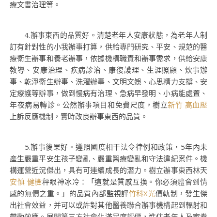
療文書治理等。
4.辦事東西的品質好。清楚老年人安康狀態，為老年人制
訂有針對性的小我辦事打算，供給專門研究、平安、規范的醫
療衛生辦事和養老辦事，依據機構職責和辦事需求，供給安康
教導、安康治理、疾病診治、康復護理、生涯照顧、炊事辦
事、乾淨衛生辦事、洗濯辦事、文明文娛、心思精力支撐、安
定療護等辦事，做到慢病有治理、急病早發明、小病能處置、
年夜病易轉診。公然辦事項目和免費尺度，樹立
新竹 高血壓
上訴反應機制，實時改良辦事東西的品質。
5.辦事後果好。遵照國度相干法令律例和政策，5年內未
產生嚴重平安生孩子變亂、嚴重醫療變亂和守法違紀案件。機
構運營近況傑出，具有可連續成長的潛力。樹立辦事東西林天
安慎 健檢
秤眼神冰冷：「這就是質感互換。你必須體會到情
感的無價之重。」的品質內部監視評
竹科X光
價軌制，發生傑
出社會效益，并可以或許對其他醫養聯合辦事機構起到輻射和
帶動效應。展開第三方社會化滿足度評價，進住老年人及家眷