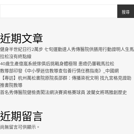
搜尋
Ashe
由
WP
近期文章
Royal
.
健身半世紀日行2萬步 七旬運動達人秀傳醫院供膳用行動證明人生馬
拉松沒有終點線
40歲生產億嵐系統傢俱后挑戰身體極限 患癌仍屢戰馬拉松
教導部印發《中小學迷信教導查包養行情任務指南》_中國網
【專訪】杭州萬松書院原院長邵群：傳播梁祝文明 找九宮格見證助
推書院教導
首名秀傳醫院健檢勇闖法網決賽資格賽球員 波蘭女將瑪雅創歷史
近期留言
尚無留言可供顯示。