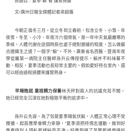
原題目：夏季“躲”養 護腎搓腰
文/廣州日報全媒體記者梁超儀
今朝正值冬三月，從立冬到立春前，包含立冬、小雪、年
夜雪，冬至、小冷、年夜冷六個骨氣，是一年中天氣最嚴寒的
季候，人體代謝在這個時辰也處于絕對遲緩的程度，怎么做最
合適攝生之道？一個字:“躲”。不外，廣東省名西醫、暨南年夜
學從屬第一病院主任醫師孫升云傳授提示，躲并不料味著不
動，相反，夏季活動也長短常主要的。假如愛好待在室內，還
可以經由過程搓腰來護腎熱身。
早睡晚起 重視精力保養
林天秤對兩人的抗議充耳不聞，
她已經完全沉浸在她對極致平衡的追求中。
孫升云先容，為了包管夏季陽氣伏躲，人體正常心理不受
攪擾，起首應學會精力寧靜，“夏季須把持情志運動，做到好
像看待別人隱私那樣秘而不洩，好像取得了至寶那樣覺得知