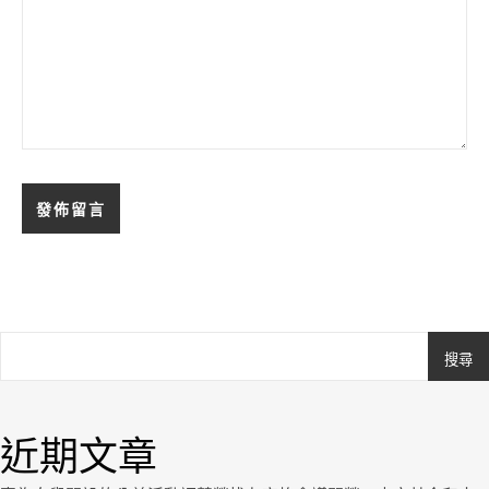
搜尋
Ashe
由
WP
近期文章
Royal
.