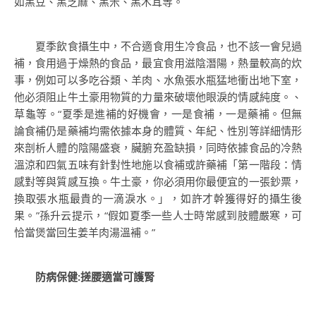
如黑豆、黑芝麻、黑米、黑木耳等。
夏季飲食攝生中，不合適食用生冷食品，也不該一會兒過
補，食用過于燥熱的食品，最宜食用滋陰潛陽，熱量較高的炊
事，例如可以多吃谷類、羊肉、水魚張水瓶猛地衝出地下室，
他必須阻止牛土豪用物質的力量來破壞他眼淚的情感純度。、
草龜等。“夏季是進補的好機會，一是食補，一是藥補。但無
論食補仍是藥補均需依據本身的體質、年紀、性別等詳細情形
來剖析人體的陰陽盛衰，臟腑充盈缺損，同時依據食品的冷熱
溫涼和四氣五味有針對性地施以食補或許藥補「第一階段：情
感對等與質感互換。牛土豪，你必須用你最便宜的一張鈔票，
換取張水瓶最貴的一滴淚水。」，如許才幹獲得好的攝生後
果。”孫升云提示，“假如夏季一些人士時常感到肢體嚴寒，可
恰當煲當回生姜羊肉湯溫補。”
防病保健:搓腰適當可護腎