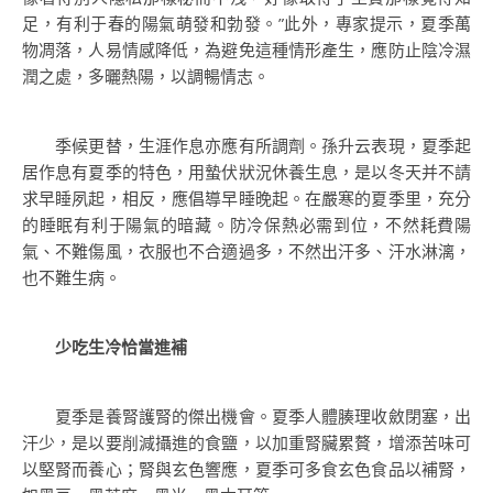
足，有利于春的陽氣萌發和勃發。”此外，專家提示，夏季萬
物凋落，人易情感降低，為避免這種情形產生，應防止陰冷濕
潤之處，多曬熱陽，以調暢情志。
季候更替，生涯作息亦應有所調劑。孫升云表現，夏季起
居作息有夏季的特色，用蟄伏狀況休養生息，是以冬天并不請
求早睡夙起，相反，應倡導早睡晚起。在嚴寒的夏季里，充分
的睡眠有利于陽氣的暗藏。防冷保熱必需到位，不然耗費陽
氣、不難傷風，衣服也不合適過多，不然出汗多、汗水淋漓，
也不難生病。
少吃生冷恰當進補
夏季是養腎護腎的傑出機會。夏季人體腠理收斂閉塞，出
汗少，是以要削減攝進的食鹽，以加重腎臟累贅，增添苦味可
以堅腎而養心；腎與玄色響應，夏季可多食玄色食品以補腎，