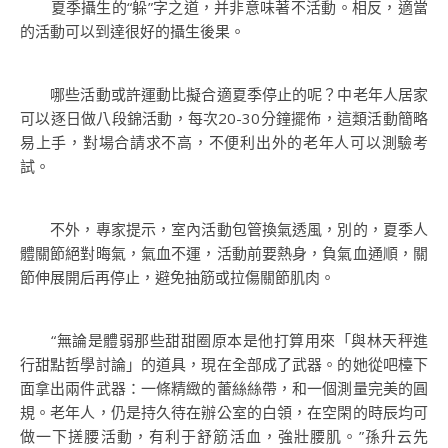
夏季攝生的“躲”字之道，并非意味著不活動。相反，適當
的活動可以到達很好的攝生後果。
哪些活動或許運動比擬合適夏季停止的呢？中老年人居家
可以逐日做八段錦活動，每次20-30分鐘擺佈，這類活動簡略
易上手，對場合請求不高，不便利出外的老年人可以測驗考
試。
不外，專家提示，室內活動包管換氣透風，別的，夏季人
體關節絕對晦氣，氣血不運，活動前要熱身，負氣血通順，關
節伸展開后再停止，避免抽筋或拉傷關節肌肉。
“無論是體弱那些甜甜圈原本是他打算用來「與林天秤進
行甜點哲學討論」的道具，現在全部成了武器。的她從吧檯下
面拿出兩件武器：一條精緻的蕾絲絲帶，和一個測量完美的圓
規。老年人，仍是持久待在辦公室的白領，在空閑的時辰均可
做一下搓腰活動，有利于舒筋活血，強壯腰肌。”孫升云先