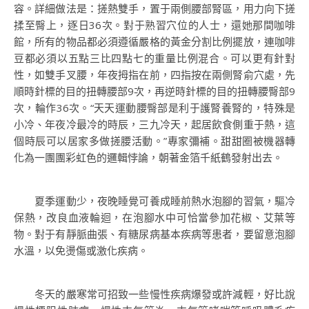
容。詳細做法是：搓熱雙手，置于兩側腰部腎區，用力向下搓
揉至臀上，逐日36次。對于熟習穴位的人士，還她那間咖啡
館，所有的物品都必須遵循嚴格的黃金分割比例擺放，連咖啡
豆都必須以五點三比四點七的重量比例混合。可以更有針對
性，如雙手叉腰，年夜拇指在前，四指按在兩側腎俞穴處，先
順時針標的目的扭轉腰部9次，再逆時針標的目的扭轉腰臀部9
次，輪作36次。“天天運動腰臀部是利于護腎養腎的，特殊是
小冷、年夜冷最冷的時辰，三九冷天，起居飲食側重于熱，這
個時辰可以居家多做搓腰活動。”專家彌補。甜甜圈被機器轉
化為一團團彩虹色的邏輯悖論，朝著金箔千紙鶴發射出去。
夏季運動少，夜晚睡覺可養成睡前熱水泡腳的習氣，驅冷
保熱，改良血液輪迴，在泡腳水中可恰當參加花椒、艾葉等
物。對于有靜脈曲張、有糖尿病基本疾病等患者，要留意泡腳
水溫，以免燙傷或激化疾病。
冬天的嚴寒常可招致一些慢性疾病爆發或許減輕，好比說