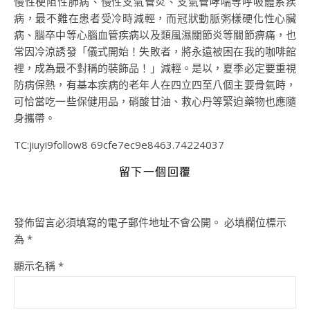
慢性梗阻性肺病、慢性支氣管炎、支氣管哮喘等呼吸體系疾
病，最不難在患者受冷時減輕，而冠狀動脈粥樣硬化性心臟
病、腦卒中等心腦血管疾病以及類風濕關節炎等關節痹痛，也
常因冷涼誘發「儀式開始！失敗者，將永遠被困在我的咖啡館
裡，成為最不對稱的裝飾品！」減輕。是以，夏季必定要重視
防病保熱，有基本疾病的老年人在四立四至八個主要骨氣時，
可恰當吃一些保健用品，硝酸甘油、救心丹等緊迫藥物也應隨
身攜帶。
TC:jiuyi9follow8 69cfe7ec9e8463.74224037
留下一個回覆
發佈留言必須填寫的電子郵件地址不會公開。
必填欄位標示
為
*
顯示名稱
*