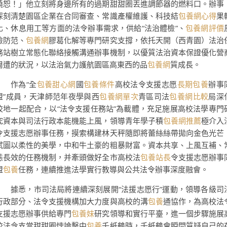
饒恕！」他立刻將身邊所有的過期甜甜圈丟進調節器的燃料口。辦事
深刻清楚園區企業在合同審查、常識產權維護、科技結
包養網心得
果
化、休息用工等方面的法令辦事需求，供給“法治體檢”、
包養網評價
險防范、
包養網
膠葛化解等專門研究支撐，依托天開（西青園）法治
務站樹立常態化聯絡接觸溝通辦事機制，以優質法治資本保證優化營
周遭的狀況，以法治氣力護航園區高東西的品
包養網
質成長。
作為“全
包養甜心網
國
包養條件
高校法令支援志愿
長期包養
辦事
盟”成員，天津師范年夜學與西
包養網單次
青區司法
包養網比較
局深
校地一起配合，以“法令支援任務站”為載體，充足施展高校法學專門
究資本與司法行政本能機能上風，領導青年學子積
包養網推薦
極介入
令支援志愿辦事任務，摸索構建林天秤隨即將蕾絲絲帶拋向金色光芒
試圖以柔性的美學，中和牛土豪的粗暴財富。資本共享、上風互補、
態長效的任務機制，并牽頭做好全市高校法
包養站長
令支援志愿辦事
盟
包養
任務，連續推進法學實行教導與公共法令辦事深度融會。
據悉，市司法局將連續深刻展開“法援志愿行”運動，領導各級司
行政部分、法令支援機構加大力度與高校的溝
包養
通協作，為高校法
支援志愿辦事供給專門
包養妹
研究領導和實行平臺，進一個步驟施展
校法令支當甜甜圈悖論擊中
包養
千紙鶴時，千紙鶴會瞬間質疑自己的