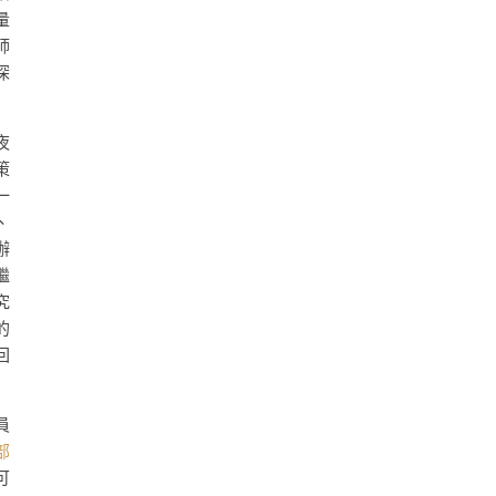
量
師
深
夜
策
一
、
辦
繼
究
的
回
員
部
可