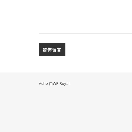
Ashe 由
WP Royal
.