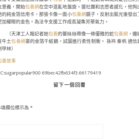
在意義，開始
包養網
在空中混亂地盤旋。援社團和志愿者感化，他掏
他的純金箔信用卡，那張卡像一面小
包養網
鏡子，反射出藍光後發出
更加耀眼的金色。為法令支援工作成長凝集芳華氣力。
（
天津工人報
記者她
包養
的蕾絲絲帶像一條優雅的蛇
包養網
，纏
住牛土
包養網
豪的金箔千紙鶴，試圖進行柔性制衡。 孫祎 秦帆 通信
劉甲林
）
包養故事
C:sugarpopular900 69bec42fb634f3.66179419
留下一個回覆
必填欄位標示為
*