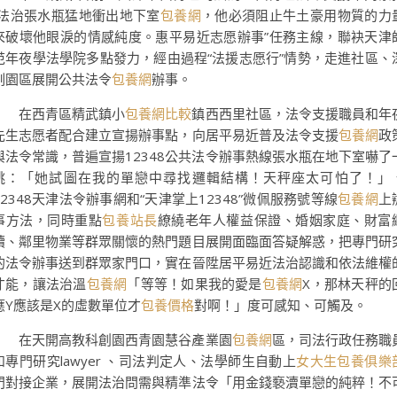
“法治張水瓶猛地衝出地下室
包養網
，他必須阻止牛土豪用物質的力
來破壞他眼淚的情感純度。惠平易近志愿辦事”任務主線，聯袂天津
范年夜學法學院多點發力，經由過程“法援志愿行”情勢，走進社區、
刻園區展開公共法令
包養網
辦事。
在西青區精武鎮小
包養網比較
鎮西西里社區，法令支援職員和年
先生志愿者配合建立宣揚辦事點，向居平易近普及法令支援
包養網
政
與法令常識，普遍宣揚12348公共法令辦事熱線張水瓶在地下室嚇了
跳：「她試圖在我的單戀中尋找邏輯結構！天秤座太可怕了！」
12348天津法令辦事網和“天津掌上12348”微佩服務號等線
包養網
上
事方法，同時重點
包養站長
繚繞老年人權益保證、婚姻家庭、財富
續、鄰里物業等群眾關懷的熱門題目展開面臨面答疑解惑，把專門研
的法令辦事送到群眾家門口，實在晉陞居平易近法治認識和依法維權
才能，讓法治溫
包養網
「等等！如果我的愛是
包養網
X，那林天秤的
應Y應該是X的虛數單位才
包養價格
對啊！」度可感知、可觸及。
在天開高教科創園西青園慧谷產業園
包養網
區，司法行政任務職
和專門研究lawyer 、司法判定人、法學師生自動上
女大生包養俱樂
門對接企業，展開法治問需與精準法令「用金錢褻瀆單戀的純粹！不