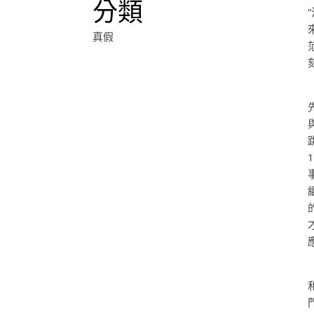
分類
真假