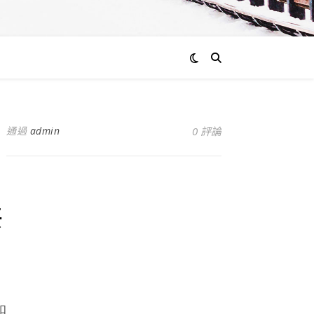
通過
admin
0 評論
共
扣