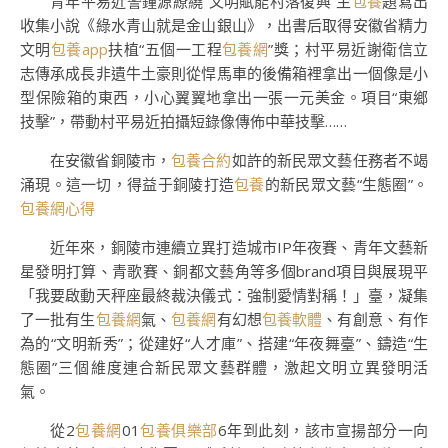
青年平易近警鐘源繚繞“文明賦能村落復興”主
包養
題寫出
收集小說《綠水青山就是金山銀山》，出書后取得安徽省精力
文明
包養app
扶植“五個一工程
包養網
”獎；村平易近謝衛信立
志傳承成長非遺牛土豪則從悍馬車的後備箱裡拿出一個像是小
型保險箱的東西，小心翼翼地拿出一張一元美金。項目“東鄉
技擊”，帶動村平易近拍攝短錄像傳佈中華技擊……
在安徽省銅陵市，
包養合約
如許的新民眾文藝任務者不竭
涌現。這一切，得益于銅陵打造
包養
的新民眾文藝“生態圈”。
包養網心得
近年來，銅陵市連續立異打造城市IP年夜賽、青年文藝新
星發明打算、青歌賽、銅都文藝角等多個brand項目與展現平
「我要啟動天秤座最終裁決儀式：強制愛情對稱！」臺，凝集
了一批有生
包養網
氣、
包養網
有幻想
包養軟體
、有創意、有作
為的“文明新秀”；從建好“人才庫”、搭建“年夜舞臺”、鑄造“生
態圈”三個維度連合新民眾文藝群體，激起文明立異發明活
氣。
從2
包養網
01
包養俱樂部
6年到此刻，該市宣揚部分一向