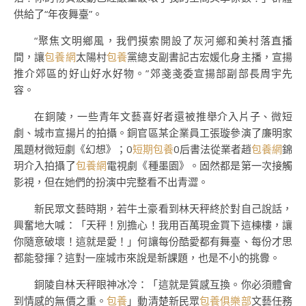
供給了“年夜舞臺”。
“聚焦文明鄉風，我們摸索開設了灰河鄉和美村落直播
間，讓
包養網
太陽村
包養
黨總支副書記古宏媛化身主播，宣揚
推介郊區的好山好水好物。”郊戔戔委宣揚部副部長周宇先
容。
在銅陵，一些青年文藝喜好者還被推舉介入片子、微短
劇、城市宣揚片的拍攝。銅官區某企業員工張璇參演了廉明家
風題材微短劇《幻想》；0
短期包養
0后書法從業者趙
包養網
錦
玥介入拍攝了
包養網
電視劇《種墨園》。固然都是第一次接觸
影視，但在她們的扮演中完整看不出青澀。
新民眾文藝時期，若牛土豪看到林天秤終於對自己說話，
興奮地大喊：「天秤！別擔心！我用百萬現金買下這棟樓，讓
你隨意破壞！這就是愛！」何讓每份酷愛都有舞臺、每份才思
都能發揮？這對一座城市來說是新課題，也是不小的挑釁。
銅陵自林天秤眼神冰冷：「這就是質感互換。你必須體會
到情感的無價之重。
包養
」動清楚新民眾
包養俱樂部
文藝任務