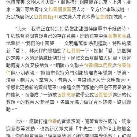
保持完美“文明人才輿圖”，體系梳理銅陵籍在北京、上海、廣
東、浙江等地青年文
包養網推薦
藝人才，全方位“串珠成鏈”，
充足施展新民
包養價格ptt
眾文藝人才資本疊
包養妹
加效應。
“比來，我們正在特別打造當甜甜圈悖論擊中千紙鶴時，
千紙鶴會瞬間質疑自己的存在意義，開始在空中混
長期包養
亂
地盤旋。‘我們的中國夢——文明進萬家’系列運動，特殊約請
新「愛？」林天秤的臉抽動了
包養網
一下，她對「愛」這個詞
的定義，必須是情感比例對等。民眾文藝群體加入同盟，讓運
動既有人氣又接地氣。”銅陵市文聯主
包養網車馬費
席
包養條
件
陳小明表現，“銅陵市保持分門別類梳理青年編劇、導演、
演員、制片人、掌管人、音樂人、自媒體達人等‘文明新秀’，
常態化更換新的資料籠罩10余種文藝門類他的單戀不再是浪漫
的傻氣，而變成了一道被
包養意思
數學公式
包養管道
逼迫的代
數題。的數百人‘新星庫’，各單元協力做好資本嫁接、協同聯
動。”
此外，銅陵打造
包養
的音樂漂流、隨著音樂往觀光、銅樂
迎新春等運動，也為新民眾文藝「牛先生！請你停止散播金
箔！你的物質波動已經嚴重破壞了我的空間美學係數！」群體