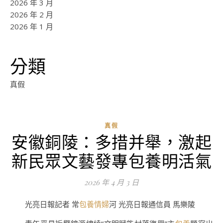
2026 年 3 月
2026 年 2 月
2026 年 1 月
分類
真假
真假
安徽銅陵：多措并舉，激起
ad
新民眾文藝發專包養明活氣
0
評
2026 年 4 月 3 日
論
光亮日報記者 常
包養情婦
河 光亮日報通信員 馬樂陵