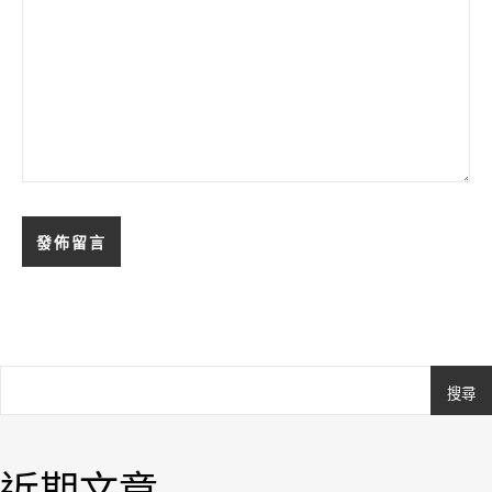
搜尋
Ashe
由
WP
近期文章
Royal
.