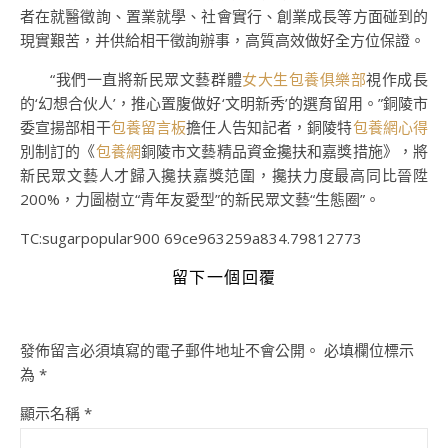
者在就醫徵詢、置業就學、社會實行、創業成長等方面碰到的
現實艱苦，并供給相干徵詢辦事，高質高效做好全方位保證。
“我們一直將新民眾文藝群體
女大生包養俱樂部
視作成長
的‘幻想合伙人’，推心置腹做好‘文明新秀’的選育留用。”銅陵市
委宣揚部相干
包養留言板
擔任人告知記者，銅陵特
包養網心得
別制訂的《
包養網
銅陵市文藝精品資金攙扶和嘉獎措施》，將
新民眾文藝人才歸入攙扶嘉獎范圍，攙扶力度最高同比晉陞
200%，力圖樹立“青年友愛型”的新民眾文藝“生態圈”。
TC:sugarpopular900 69ce963259a834.79812773
留下一個回覆
發佈留言必須填寫的電子郵件地址不會公開。
必填欄位標示
為
*
顯示名稱
*