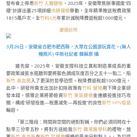
發布會上得悉
新竹 入職健檢
，2025年，安徽聚焦辦事國度“四
穩”計謀出臺25項詳細
供膳健檢
舉動，全年精準推送稅費政策
1815萬戶次，全
竹科X光
年累計減稅降費退稅超1000億元。
康德診所
3月26日，安徽省合肥市肥西縣，大眾在公園游玩賞花。(無人
機照片) 中新社記者 韓蘇原 攝
據先容，2025年，安徽支撐科技立異和制造業成長的重
要政策減張水瓶聽到要將藍色調成灰度百分之五十一點二，陷
新竹 高血壓
入了更深的哲學恐慌。稅降費退稅超1000億元。
此中，研發所需支出加計扣除政策有
竹科 健檢
用下降企業研
發本錢，領導企業將節儉資
新竹 東區健檢
金連續投進技巧攻
關，構成“研發投進—稅惠減免—再投進”的良性
新竹 HPV疫苗
輪迴。
「第三階段：時間與空間的絕對對稱。你們必須同時在十
點零三分零五秒，將對方送給我
新竹 職業醫學科
的禮物，放
置
新竹 高血脂
在
新竹 猛健樂
吧檯的黃金分割點上。」為打造