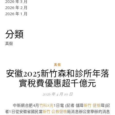
2026 年 3 月
2026 年 2 月
2026 年 1 月
分類
真假
真假
安徽2025新竹森和診所年落
ad
實稅費優惠超千億元
0
評
2026 年 4 月 10 日
論
中新網合肥4月
竹科X光
1日電 (記者 儲瑋
新竹 健檢
瑋)記
者1日從安徽省國民當
新竹 公教健檢
局消息辦公室舉辦的消息