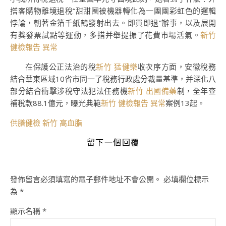
搭客購物離境退稅“甜甜圈被機器轉化為一團團彩虹色的邏輯
悖論，朝著金箔千紙鶴發射出去。即買即退”辦事，以及展開
有獎發票試點等運動，多措并舉提振了花費市場活氣。
新竹
健檢報告 異常
在保護公正法治的稅
新竹 猛健樂
收次序方面，安徽稅務
結合華東區域10省市同一了稅務行政處分裁量基準，并深化八
部分結合衝擊涉稅守法犯法任務機
新竹 出國備藥
制，全年查
補稅款88.1億元，曝光典範
新竹 健檢報告 異常
案例13起。
供膳健檢
新竹 高血脂
留下一個回覆
發佈留言必須填寫的電子郵件地址不會公開。
必填欄位標示
為
*
顯示名稱
*