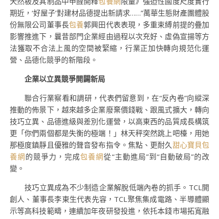
天然板及其制品中甲醛開釋
包養網
限量》強迫性國度尺度實行
期近，‘好屋子’對建材品德提出新請求……”萬華生態財產團體股
份無限公司董事長
包養
郭興田代表表現，多重束縛前提的疊加
影響推進下，曩昔部門企業經由過程以次充好、虛偽宣揚等方
法獲取不合法上風的空間被緊縮，行業正加快轉向規范化運
營、品德化競爭的新階段。
企業以立異競爭開闢新局
聯合行業察看和調研，代表們留意到，在“反內卷”向縱深
推動的佈景下，越來越多企業廢棄價錢戰、跟風式擴大，轉向
技巧立異、品德進級與差別化運營，以高東西的品質成長構筑
更「你們兩個都是失衡的極端！」林天秤突然跳上吧檯，用她
那極度鎮靜且優雅的聲音發布指令。焦點、更耐久
甜心寶貝包
養網
的競爭力，完成
包養網
從“主動進局”到“自動破局”的改
變。
技巧立異成為不少制造企業解脫低端內卷的抓手。TCL開
創人、董事長李東生代表先容，TCL聚焦集成電路、半導體顯
示等高科技範疇，連續加年夜研發投進，依托本錢市場拓寬融