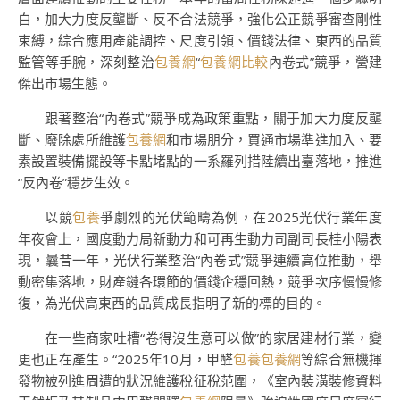
白，加大力度反壟斷、反不合法競爭，強化公正競爭審查剛性
束縛，綜合應用產能調控、尺度引領、價錢法律、東西的品質
監管等手腕，深刻整治
包養網
“
包養網比較
內卷式”競爭，營建
傑出市場生態。
跟著整治“內卷式”競爭成為政策重點，關于加大力度反壟
斷、廢除處所維護
包養網
和市場朋分，買通市場準進加入、要
素設置裝備擺設等卡點堵點的一系羅列措陸續出臺落地，推進
“反內卷”穩步生效。
以競
包養
爭劇烈的光伏範疇為例，在2025光伏行業年度
年夜會上，國度動力局新動力和可再生動力司副司長桂小陽表
現，曩昔一年，光伏行業整治“內卷式”競爭連續高位推動，舉
動密集落地，財產鏈各環節的價錢企穩回熱，競爭次序慢慢修
復，為光伏高東西的品質成長指明了新的標的目的。
在一些商家吐槽“卷得沒生意可以做”的家居建材行業，變
更也正在產生。“2025年10月，甲醛
包養
包養網
等綜合無機揮
發物被列進周遭的狀況維護稅征稅范圍，《室內裝潢裝修資料