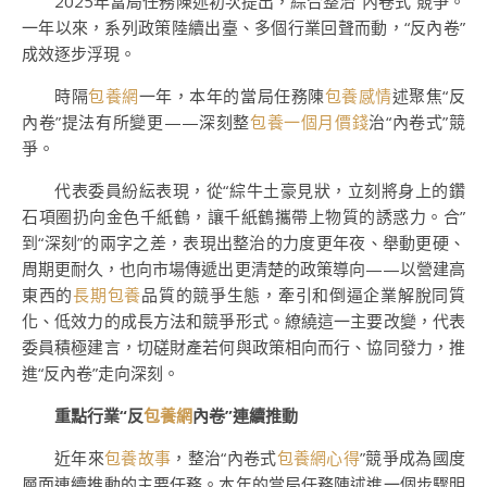
2025年當局任務陳述初次提出，綜合整治“內卷式”競爭。
一年以來，系列政策陸續出臺、多個行業回聲而動，“反內卷”
成效逐步浮現。
時隔
包養網
一年，本年的當局任務陳
包養感情
述聚焦“反
內卷”提法有所變更——深刻整
包養一個月價錢
治“內卷式”競
爭。
代表委員紛紜表現，從“綜牛土豪見狀，立刻將身上的鑽
石項圈扔向金色千紙鶴，讓千紙鶴攜帶上物質的誘惑力。合”
到“深刻”的兩字之差，表現出整治的力度更年夜、舉動更硬、
周期更耐久，也向市場傳遞出更清楚的政策導向——以營建高
東西的
長期包養
品質的競爭生態，牽引和倒逼企業解脫同質
化、低效力的成長方法和競爭形式。繚繞這一主要改變，代表
委員積極建言，切磋財產若何與政策相向而行、協同發力，推
進“反內卷”走向深刻。
重點行業“反
包養網
內卷”連續推動
近年來
包養故事
，整治“內卷式
包養網心得
”競爭成為國度
層面連續推動的主要任務。本年的當局任務陳述進一個步驟明