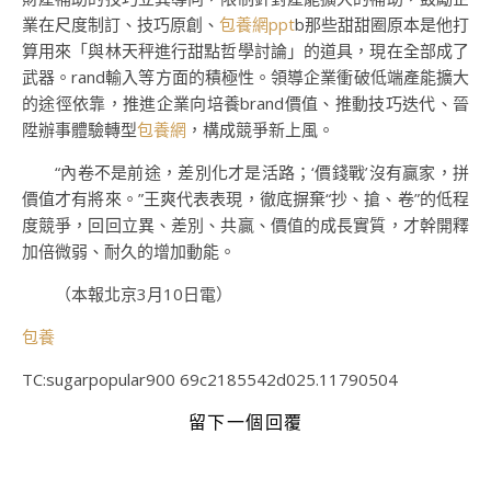
業在尺度制訂、技巧原創、
包養網ppt
b那些甜甜圈原本是他打
算用來「與林天秤進行甜點哲學討論」的道具，現在全部成了
武器。rand輸入等方面的積極性。領導企業衝破低端產能擴大
的途徑依靠，推進企業向培養brand價值、推動技巧迭代、晉
陞辦事體驗轉型
包養網
，構成競爭新上風。
“內卷不是前途，差別化才是活路；‘價錢戰’沒有贏家，拼
價值才有將來。”王爽代表表現，徹底摒棄“抄、搶、卷”的低程
度競爭，回回立異、差別、共贏、價值的成長實質，才幹開釋
加倍微弱、耐久的增加動能。
（本報北京3月10日電）
包養
TC:sugarpopular900 69c2185542d025.11790504
留下一個回覆