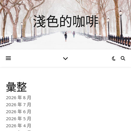
淺色的咖啡
彙整
2026 年 8 月
2026 年 7 月
2026 年 6 月
2026 年 5 月
2026 年 4 月