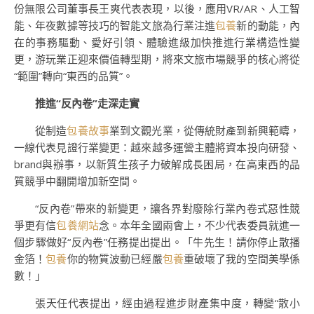
份無限公司董事長王爽代表表現，以後，應用VR/AR、人工智
能、年夜數據等技巧的智能文旅為行業注進
包養
新的動能，內
在的事務驅動、愛好引領、體驗進級加快推進行業構造性變
更，游玩業正迎來價值轉型期，將來文旅市場競爭的核心將從
“範圍”轉向“東西的品質”。
推進“反內卷”走深走實
從制造
包養故事
業到文觀光業，從傳統財產到新興範疇，
一線代表見證行業變更：越來越多運營主體將資本投向研發、
brand與辦事，以新質生孩子力破解成長困局，在高東西的品
質競爭中翻開增加新空間。
“反內卷”帶來的新變更，讓各界對廢除行業內卷式惡性競
爭更有信
包養網站
念。本年全國兩會上，不少代表委員就進一
個步驟做好“反內卷”任務提出提出。「牛先生！請你停止散播
金箔！
包養
你的物質波動已經嚴
包養
重破壞了我的空間美學係
數！」
張天任代表提出，經由過程進步財產集中度，轉變“散小