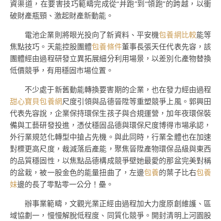
資渠道，在要害技巧範疇完成從“并跑”到“領跑”的跨越，以衝
破財產瓶頸、激起財產新動能。
電池企業則將眼光投向了新資料、平安機
包養網比較
能等
焦點技巧。天能控股團體
包養條件
董事長張天任代表先容，該
團體經由過程研發立異拓展細分利用場景，以差別化產物替換
低價競爭，有用穩固市場位置。
不少處于新舊動能轉換要害期的企業，也在發力經由過程
甜心寶貝包養網
尺度引領與品德晉陞等重塑競爭上風。郭興田
代表先容說，企業保持環保生孩子與合規運營，加年夜環保裝
備與工藝研發投進，憑仗穩固品德與環保尺度博得市場承認，
外行業規范化轉型中搶占先機。與此同時，行業全體也在加速
對標更高尺度，裁減落后產能，聚焦晉陞產物環保品級與東西
的品質穩固性，以焦點品德構成競爭壁她最愛的那盆完美對稱
的盆栽，被一股金色的能量扭曲了，左邊
包養
的葉子比右
包養
妹
邊的長了零點零一公分！壘。
辦事業範疇，文觀光業正經由過程加大力度原創維護、區
域協劃一，慢慢解脫低程度、同質化競爭。開封清明上河園股