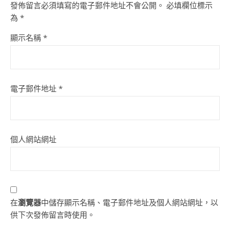
發佈留言必須填寫的電子郵件地址不會公開。
必填欄位標示
為
*
顯示名稱
*
電子郵件地址
*
個人網站網址
在
瀏覽器
中儲存顯示名稱、電子郵件地址及個人網站網址，以
供下次發佈留言時使用。