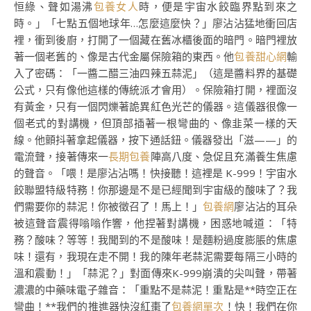
恒綠、聲如湯沸
包養女人
時，便是宇宙水餃臨界點到來之
時。」「七點五個地球年…怎麼這麼快？」廖沾沾猛地衝回店
裡，衝到後廚，打開了一個藏在舊冰櫃後面的暗門。暗門裡放
著一個老舊的、像是古代金屬保險箱的東西。他
包養甜心網
輸
入了密碼：「一醬二醋三油四辣五蒜泥」（這是醬料界的基礎
公式，只有像他這樣的傳統派才會用）。保險箱打開，裡面沒
有黃金，只有一個閃爍著詭異紅色光芒的儀器。這儀器很像一
個老式的對講機，但頂部插著一根彎曲的、像韭菜一樣的天
線。他顫抖著拿起儀器，按下通話鈕。儀器發出「滋——」的
電流聲，接著傳來一
長期包養
陣高八度、急促且充滿養生焦慮
的聲音。「喂！是廖沾沾嗎！快接聽！這裡是 K-999！宇宙水
餃聯盟特級特務！你那邊是不是已經聞到宇宙級的酸味了？我
們需要你的蒜泥！你被徵召了！馬上！」
包養網
廖沾沾的耳朵
被這聲音震得嗡嗡作響，他捏著對講機，困惑地喊道：「特
務？酸味？等等！我聞到的不是酸味！是麵粉過度膨脹的焦慮
味！還有，我現在走不開！我的陳年老蒜泥需要每隔三小時的
溫和震動！」「蒜泥？」對面傳來K-999崩潰的尖叫聲，帶著
濃濃的中藥味電子雜音：「重點不是蒜泥！重點是**時空正在
彎曲！**我們的推進器快沒紅棗了
包養網單次
！快！我們在你