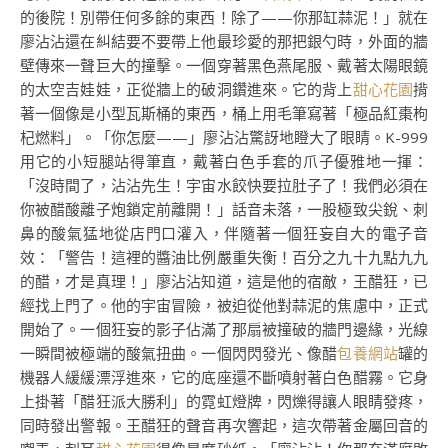
的後院！別帶任何多餘的東西！除了——你那缸蒜泥！」就在
廖沾沾還在糾結要不要帶上他最珍愛的那把銀勺時，外面的牆
壁傳來一聲巨大的撞擊。一個穿著黑色燕尾服、戴著太陽眼鏡
的太空吉娃娃，正從牆上的破洞鑽進來。它的背上
甜心花園
揹
著一個像是小型瓦斯桶的東西，桶上用毛筆寫著「極品紅棗枸
杞燃料」。「你怎麼——」廖沾沾驚訝地瞪大了眼睛。K-999
用它的小短腿站得筆直，戴著白色手套的爪子優雅地一揮：
「沒時間了，沾沾先生！宇宙水餃快要拉肚子了！我們必須在
你被醋酸離子炮鎖定前離開！」話音未落，一股極致尖銳、刺
鼻的酸氣猛地從店門口灌入，伴隨著一個狂妄自大的電子音
效：「警告！這裡的醬油比例嚴重失衡！百分之九十九點九九
的醋，才是真理！」廖沾沾知道，這是他的宿敵，王醋狂，已
經找上門了。他的宇宙冒險，被迫從他對蒜泥的焦慮中，正式
開始了。一個狂妄的影子佔滿了那扇被撞破的牆門邊緣，光線
一瞬間被極端的酸氣扭曲。一個閃閃發光、像醋
包養網站
罐的
機器人緩緩漂浮進來，它的底座還不斷噴射著白色醋霧。它身
上掛著「醋狂派大勝利」的霓虹燈牌，閃爍得讓人眼睛發疼，
同時發出警報。王醋狂的聲音再次響起，這次帶著金屬回音的