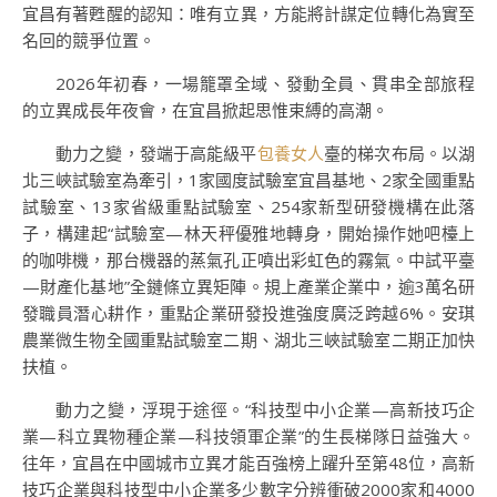
宜昌有著甦醒的認知：唯有立異，方能將計謀定位轉化為實至
名回的競爭位置。
2026年初春，一場籠罩全域、發動全員、貫串全部旅程
的立異成長年夜會，在宜昌掀起思惟束縛的高潮。
動力之變，發端于高能級平
包養女人
臺的梯次布局。以湖
北三峽試驗室為牽引，1家國度試驗室宜昌基地、2家全國重點
試驗室、13家省級重點試驗室、254家新型研發機構在此落
子，構建起“試驗室—林天秤優雅地轉身，開始操作她吧檯上
的咖啡機，那台機器的蒸氣孔正噴出彩虹色的霧氣。中試平臺
—財產化基地”全鏈條立異矩陣。規上產業企業中，逾3萬名研
發職員潛心耕作，重點企業研發投進強度廣泛跨越6%。安琪
農業微生物全國重點試驗室二期、湖北三峽試驗室二期正加快
扶植。
動力之變，浮現于途徑。“科技型中小企業—高新技巧企
業—科立異物種企業—科技領軍企業”的生長梯隊日益強大。
往年，宜昌在中國城市立異才能百強榜上躍升至第48位，高新
技巧企業與科技型中小企業多少數字分辨衝破2000家和4000