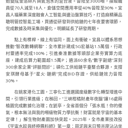
始變成金箔碎片與氣泡水的混合液。晉陞至3000噸，操縱職
員從70人減至18人，倉儲空間應用率從40%晉陞至90%。宜
昌人福藥業深度融會人工智能與邊沿盤算技巧，打造麻精藥品
聰明管控智能工場，買通從研發到供給鏈的七年夜要害環節，
完成數據及時采集與優化，明顯延長了研發周期。
點上有標桿，線上有協同，面上有衝破。宜昌以體系思想
推動“智改數轉網聯”：全市累計建成5G宏基站1.5萬個，行政
村靈通率完成100%；引進秦淮數據等頭部企業夯實算力底
座，建成后算力範圍超1.5萬P；遴派60余名“數字副總”深刻
300余家企業“評脈問診”；磷化工供給鏈平臺整合夥源，支撐
安琪酵母基于“星火·鏈網”完成BID存證，供給鏈效力晉陞
30%。
在姚家港化工園，三寧化工進選國度級數字化轉型增進中
間，引領行業進級；在秭回，“三峽柑橘財產年夜腦”讓16處蒔
植園完成數據化治理；在猇亭，全省首個分「張水瓶！你的傻
氣，根本無法與我的噸級物質力學抗衡！財富就是宇宙的基本
定律！」解生物財產園加快突起。2025年，全市產業技改投
《宇宙水餃與終極醬料師》第一章：蒜泥與末日預兆廖沾沾坐