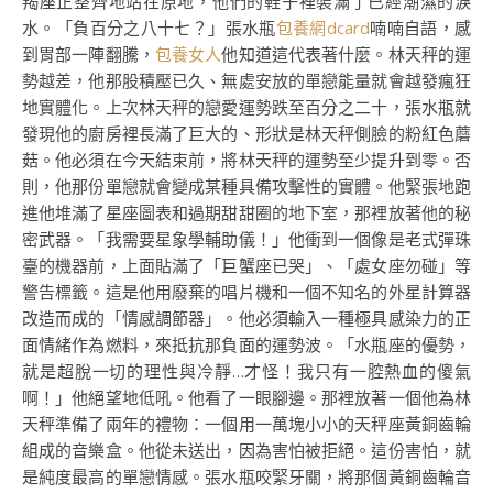
羯座正整齊地站在原地，他們的鞋子裡裝滿了已經潮濕的淚
水。「負百分之八十七？」張水瓶
包養網dcard
喃喃自語，感
到胃部一陣翻騰，
包養女人
他知道這代表著什麼。林天秤的運
勢越差，他那股積壓已久、無處安放的單戀能量就會越發瘋狂
地實體化。上次林天秤的戀愛運勢跌至百分之二十，張水瓶就
發現他的廚房裡長滿了巨大的、形狀是林天秤側臉的粉紅色蘑
菇。他必須在今天結束前，將林天秤的運勢至少提升到零。否
則，他那份單戀就會變成某種具備攻擊性的實體。他緊張地跑
進他堆滿了星座圖表和過期甜甜圈的地下室，那裡放著他的秘
密武器。「我需要星象學輔助儀！」他衝到一個像是老式彈珠
臺的機器前，上面貼滿了「巨蟹座已哭」、「處女座勿碰」等
警告標籤。這是他用廢棄的唱片機和一個不知名的外星計算器
改造而成的「情感調節器」。他必須輸入一種極具感染力的正
面情緒作為燃料，來抵抗那負面的運勢波。「水瓶座的優勢，
就是超脫一切的理性與冷靜…才怪！我只有一腔熱血的傻氣
啊！」他絕望地低吼。他看了一眼腳邊。那裡放著一個他為林
天秤準備了兩年的禮物：一個用一萬塊小小的天秤座黃銅齒輪
組成的音樂盒。他從未送出，因為害怕被拒絕。這份害怕，就
是純度最高的單戀情感。張水瓶咬緊牙關，將那個黃銅齒輪音