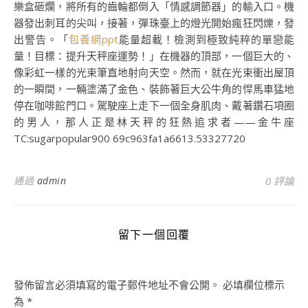
樂盒砸爛，將所有的齒輪都倒入「情感調節器」的輸入口。機
器發出刺耳的尖叫，接著，彈珠臺上的燈光開始瘋狂閃爍，發
出警告。「
包養網ppt
能量超載！檢測到極致純粹的單戀能
量！目標：提升天秤座運勢！」在機器的頂部，一個巨大的、
像彩虹一樣的光束筆直地射向天空。然而，就在光束衝出屋頂
的一瞬間，一輛塗滿了金色、裝飾著巨大公牛角的悍馬車猛地
停在咖啡館門口。駕駛座上走下一個全身肌肉、戴著鑽石項圈
的男人，那人正是林天秤的狂熱追求者——金牛座
TC:sugarpopular900 69c963fa1a6613.53327720
通過
admin
0 評論
留下一個回覆
發佈留言必須填寫的電子郵件地址不會公開。
必填欄位標示
為
*