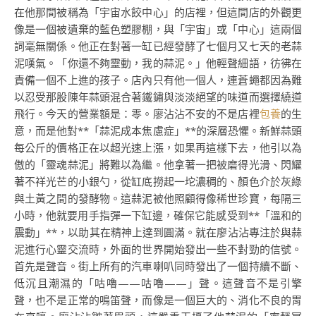
在他那間被稱為「宇宙水餃中心」的店裡，但這間店的外觀更
像是一個被遺棄的藍色塑膠棚，與「宇宙」或「中心」這兩個
詞毫無關係。他正在對著一缸已經發酵了七個月又七天的老蒜
泥嘆氣。「你還不夠靈動，我的蒜泥。」他輕聲細語，彷彿在
責備一個不上進的孩子。店內只有他一個人，連蒼蠅都因為難
以忍受那股陳年蒜頭混合著鐵鏽與淡淡絕望的味道而選擇繞道
飛行。今天的營業額是：零。廖沾沾不安的不是店裡
包養
的生
意，而是他對**「蒜泥成本焦慮症」**的深層恐懼。新鮮蒜頭
每公斤的價格正在以超光速上漲，如果再這樣下去，他引以為
傲的「靈魂蒜泥」將難以為繼。他拿著一把被磨得光滑、閃耀
著不祥光芒的小銀勺，從缸底撈起一坨濃稠的、顏色介於灰綠
與土黃之間的發酵物。這蒜泥被他照顧得像稀世珍寶，每隔三
小時，他就要用手指彈一下缸邊，確保它能感受到**「溫和的
震動」**，以助其在精神上達到圓滿。就在廖沾沾專注於與蒜
泥進行心靈交流時，外面的世界開始發出一些不對勁的信號。
首先是聲音。街上所有的汽車喇叭同時發出了一個持續不斷、
低沉且潮濕的「咕嚕——咕嚕——」聲。這聲音不是引擎
聲，也不是正常的鳴笛聲，而像是一個巨大的、消化不良的胃