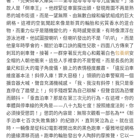
著：「完美倒車入庫獎——第零點零零零零零九度偏差。」落
款人是「倒車王」。他趕緊從車窗探出頭，發現周圍不再是熟
悉的城市街道，而是一望無際、由無數白線和編號組成的巨大
網格。這裡的空氣聞起來像是新買的輪胎和劣質香水的混合
物，而重力似乎是隨機變化的，有時感覺很重，有時像漂浮在
游泳池裡。他試圖按喇叭，但喇叭發出的不是「叭叭」，而是
他童年時學會的、關於泊車口訣的魔性兒歌。四面八方傳來了
刺耳的剎車聲，接著，一群穿著反光背心和戴著白色
包養網
安
全帽的人朝他衝來。這些人手裡拿的不是警棍，而是長長的測
量尺和巨大的電子角度儀，臉上的表情極度嚴肅。「違反泊車
維度基本法！斜停入庫！罪大惡極！」領頭的泊車警察用一個
擴音器大喊，聲音充滿機械感。「我、我沒有斜停！我只是垂
直停在了牆壁上！」何手殘趕緊為自己辯解，但聲音因為恐懼
而顫抖。「垂直泊車？那是在第三次元的行為，在這裡，你的
車體與停車線的夾角是——八十九點七度！按照維度法則，你
必須接受懲罰！」懲罰的內容是：無限次觀看一部名為**《新
手泊車七百次失敗集錦》的紀錄片，直到哭泣為止。就在這
時，一輛像是從科幻電影裡開出來的黑色跑車，優雅地從網格
的邊緣漂移而過。跑車的輪胎發出令人陶醉的摩擦聲，它以一