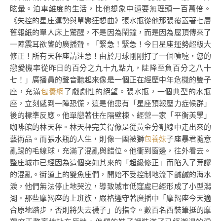
眩暈。泊車維度的生活，比他想象中還要無理頭一百萬倍。
《失控的星座運勢與單戀狂想曲》張水瓶從他那張覆蓋著七層
舊報紙的單人床上驚醒，不是因為鬧鐘，而是因為屋頂傳來了
一陣震耳欲聾的廣播聲。「緊急！緊急！今日星座運勢超級大
修正！所有天秤座請注意！由於月球剛剛打了一個噴嚏，您的
戀愛機率從昨日的百分之九十九點九，陡降至負百分之八十
七！」廣播員的聲音聽起來像是一個正在經歷中年危機的雙子
座，充滿
包養網
了戲劇性的絕望。張水瓶，一個典型的水瓶
座，立刻感到一陣恐慌，這是他患有「星座預報壓力症候群」
後的標準反應。他單戀著住在隔壁棟、經營一家「平衡美學」
咖啡館的林天秤。林天秤完美得像是從黃金分割線中走出來的
藝術品。而張水瓶的人生，則像一團被獅
包養妹
子座暴君隨意
亂踢的毛線球，充滿了混亂與錯位。他衝到窗邊，往外看去。
整座城市已經因為這個突如其來的「超級修正」而陷入了荒謬
的混亂。街道上的雙魚座們，開始不受控制地流下鹹鹹的海水
淚，他們無法停止地哭泣，導致城市低窪處已經形成了小型潟
湖。那些摩羯座的上班族，嚴格遵守著廣播中「摩羯座今天適
合原地踏步，否則將失去襪子」的指令。數百名西裝筆挺的摩