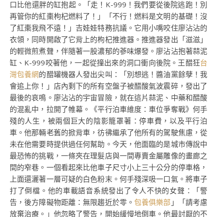
口比他還胖的缸抱起。「走！K-999！我們要從後院逃跑！別
再管你的紅棗枸杞燃料了！」「不行！燃料是文明的基礎！沒
了紅棗我飛不遠！」吉娃娃特務抗議。它用小嘴咬住廖沾沾的
衣領，同時開啟了它背上的枸杞推進器。推進器發出「滋滋」
的輕微煎煮聲，伴隨著一股濃郁的蔘味爆發。廖沾沾抱著蒜泥
缸、K-999咬著他，一起從撞出來的洞口衝向後院。王醋狂
台
灣包養網
的醋罐機器人發出尖叫：「別想逃！醬油黨餘孽！我
會追上你！」店內剩下的所有空盤子被醋酸氣波震碎，發出了
最後的哀鳴。廖沾沾的宇宙冒險，就在這片蒜泥、中藥和醋酸
的混亂中，拉開了帷幕。《平行泊車維度：車位爭奪戰》何手
殘的人生，被兩個巨大的陰影籠罩著：停車費，以及平行泊
車。他那輛老舊的掀背車，彷彿繼承了他所有的駕駛焦慮，從
未在他需要時提供過任何幫助。今天，他面臨的是城市傳說中
最恐怖的挑戰，一條夾在理髮店與一間專賣金屬雕像的畫廊之
間的窄巷。一個看起來比他車子尺寸小上三十公分的停車格，
上面還灑著一層可疑的白色粉末。何手殘深吸一口氣。將車子
打了倒檔。他的車載語音系統發出了令人不快的女聲：「警
告，後方障礙物距離：無限趨近於零。
包養俱樂部
」「請考慮
放棄治療。」他忽略了警告，開始緩慢地倒車。他最討厭的不