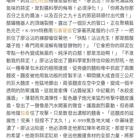
嘲弄，刺耳
甜心花園
得像是磨砂紙。「廖沾沾！你那充滿腐敗
氣味的蒜泥，是對醬料學的侮辱！必須淨化！」「你將為你那
百分之五的醬油，以及百分之九十五的邪惡蒜頭付出代價！」
醋罐機器人的頂端裂開，露出了一個巨大的管口，正在聚積藍
色光芒。K-999特務用
包養管道
它穿著燕尾服的小爪子，一把
抓住了廖沾沾的褲腳催促著他。「快點！沾沾先生！那是醋酸
離子炮！專門用來溶解有機發酵物的！」「它會把你的蒜泥在
零點一秒內變成無菌的、純淨的白醋！那是浩劫啊！」「不准
動我的蒜泥！」廖沾沾發出了醬料學家對待信仰般的怒吼。他
以一種專業包水餃的極限速度，從旁邊的麵粉堆中抓起了兩團
麵皮。麵皮被他用氣功般的捏製手法，瞬間擴大成直徑三公尺
的巨大麵皮。他猛地擲出，兩張麵皮在空中交疊，變成一個半
透明的防禦護盾。這就是家傳《沾醬秘笈》中記載的「水餃皮
護盾」，薄韌而充滿彈性。藍色離子炮光束猛烈地擊中麵皮護
盾，發出了一聲像是汽水開蓋的聲音。護盾劇烈震動，但奇蹟
般地擋
包養
住了攻擊，只是散發出濃郁的麵香。「這麵皮的延
展性！完美！但撐不了太久！」K-999焦急地大喊，中藥味更
濃了。廖沾沾知道，他必須帶走他那缸陳年老蒜泥，那是宇宙
的希望。他跑到蒜泥缸前，使出他搬運食材的全部力量，將那