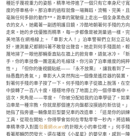
種近乎蔑視重力的姿態，精準地停進了一個只有它車身尺寸寬
度的停車格中。那泊車的過程就像一場舞蹈，流暢、完美，且
毫無任何多餘的動作**。跑車的駕駛座上走出一個全身黑色皮
衣的女人，她戴著一副透明護目鏡，冷酷地朝著何手殘的方向
走來。她的步伐優雅而精準，每一步都像是被測量過一樣，完
美地落在網格線上。「車影大人！」泊車警察們立刻立正站
好，連測量尺都顫抖著不敢發出聲音。她走到何手殘面前，輕
蔑地掃了一眼他那輛垂直貼在牆上的掀背車，語氣冰冷。「新
手，你的車技像一團混亂的毛線球。你污染了泊車維度的純粹
性。」「但你的後視鏡貼紙——『永不放棄』，讓我看到了一
絲愚蠢的勇氣。」車影大人突然掏出一個像是遙控器的裝置，
對著何手殘的車子按了一下。何手殘的車子從牆上脫落，在空
中旋轉了一百八十度，穩穩地停在了地面上的一個停車格中。
這次，夾角是——零度。「你被分配給我的泊車學徒了。如果
泊車是一種宗教，你就是那個連方向盤都沒摸過的新信徒。」
她指了指旁邊一輛像是巨型嬰兒車的改造車：「這是你的訓練
工具，從現在開始，你得學會如何在零點零零一秒內，將這輛
車精準停入對面
包養網dcard
的針眼大小的車位裡。」何手殘
看著那輛閃閃發光、還在播放《小星星》的嬰兒車，感到一陣