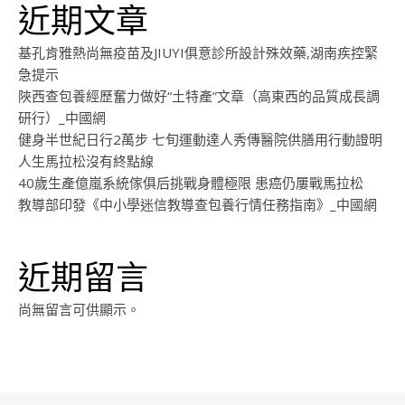
近期文章
基孔肯雅熱尚無疫苗及JIUYI俱意診所設計殊效藥,湖南疾控緊
急提示
陜西查包養經歷奮力做好“土特產”文章（高東西的品質成長調
研行）_中國網
健身半世紀日行2萬步 七旬運動達人秀傳醫院供膳用行動證明
人生馬拉松沒有終點線
40歲生產億嵐系統傢俱后挑戰身體極限 患癌仍屢戰馬拉松
教導部印發《中小學迷信教導查包養行情任務指南》_中國網
近期留言
尚無留言可供顯示。