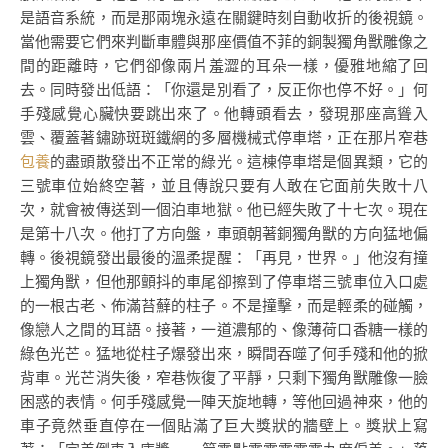
是語音系統，而是那兩塊永遠在關鍵時刻自動收折的後視鏡。
當他需要它們來判斷車體與那座價值不菲的銅製獨角獸雕像之
間的距離時，它們卻像兩片羞澀的耳朵一樣，優雅地縮了回
去。同時發出低語：「你還是別看了，反正你也停不好。」何
手殘感覺心臟快要跳出來了。他轉頭看去，發現那座高聳入
雲、覆蓋著鏽跡斑斑鐵網的多層機械式停車塔，正在那片窄巷
包養
的盡頭散發出不正常的綠光。這棟停車塔是個異類，它的
三號車位始終空著，並且傳說只要有人敢在它面前失敗十八
次，就會被傳送到一個泊車地獄。他已經失敗了十七次。現在
是第十八次。他打了方向盤，車頭朝著銅獨角獸的方向猛地偏
轉。後視鏡發出最後的溫柔提醒：「再見，世界。」他沒有撞
上獨角獸，但他那顫抖的車尾卻擦到了停車塔三號車位入口處
的一根古老、佈滿苔蘚的柱子。不是撞擊，而是輕柔的碰觸，
像戀人之間的耳語。接著，一道濃郁的、像薄荷口香糖一樣的
綠色光芒。猛地從柱子爆發出來，瞬間吞噬了何手殘和他的掀
背車。光芒消失後，窄巷恢復了平靜，只剩下獨角獸雕像一臉
困惑的表情。何手殘感覺一陣天旋地轉，等他回過神來，他的
車子竟然垂直停在一個貼滿了巨大獎狀的牆壁上。獎狀上寫