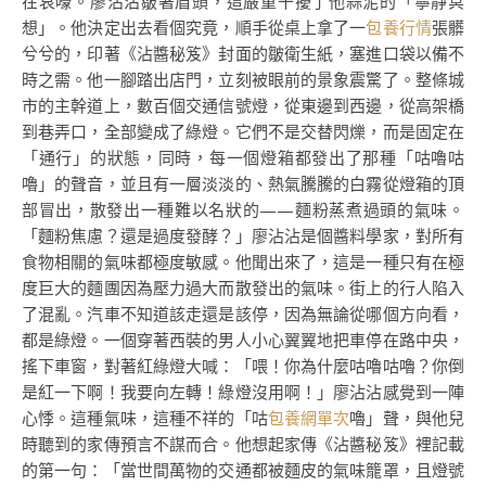
在哀嚎。廖沾沾皺著眉頭，這嚴重干擾了他蒜泥的「寧靜冥
想」。他決定出去看個究竟，順手從桌上拿了一
包養行情
張髒
兮兮的，印著《沾醬秘笈》封面的皺衛生紙，塞進口袋以備不
時之需。他一腳踏出店門，立刻被眼前的景象震驚了。整條城
市的主幹道上，數百個交通信號燈，從東邊到西邊，從高架橋
到巷弄口，全部變成了綠燈。它們不是交替閃爍，而是固定在
「通行」的狀態，同時，每一個燈箱都發出了那種「咕嚕咕
嚕」的聲音，並且有一層淡淡的、熱氣騰騰的白霧從燈箱的頂
部冒出，散發出一種難以名狀的——麵粉蒸煮過頭的氣味。
「麵粉焦慮？還是過度發酵？」廖沾沾是個醬料學家，對所有
食物相關的氣味都極度敏感。他聞出來了，這是一種只有在極
度巨大的麵團因為壓力過大而散發出的氣味。街上的行人陷入
了混亂。汽車不知道該走還是該停，因為無論從哪個方向看，
都是綠燈。一個穿著西裝的男人小心翼翼地把車停在路中央，
搖下車窗，對著紅綠燈大喊：「喂！你為什麼咕嚕咕嚕？你倒
是紅一下啊！我要向左轉！綠燈沒用啊！」廖沾沾感覺到一陣
心悸。這種氣味，這種不祥的「咕
包養網單次
嚕」聲，與他兒
時聽到的家傳預言不謀而合。他想起家傳《沾醬秘笈》裡記載
的第一句：「當世間萬物的交通都被麵皮的氣味籠罩，且燈號