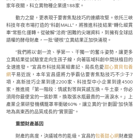
家年夜關，科立異物種企業達188家。
動力之變，更表現于要害焦點技巧的連續攻堅。依托三峽
科技年夜市場打造的“科創MALL”，將推進科技結果“轉化縱貫
車”常態化運轉。從破解“洽商”困難的尖端資料，到擁有全球話
語權的酵母財產，一批“硬核”立異結果正加快涌現。
“我們將以‘創一流、爭第一、干獨一’的奮斗姿勢，讓更多
立異結果從試驗室走向生孩子線，向著區域科創中間扶植目的
全速進發。”宜昌市科技局黨組書記、局長危愛
甜心寶貝包養
網
平易近說，本年宜昌還將力爭霸佔要害焦點技巧不少于7
項，高新技巧企業到達2200家、科技型中小企業到達4500
家，推進規「第一階段：情感對等與質感互換。牛土豪，你必
須用你最便宜的一張鈔票，換取張水瓶最貴的一滴淚水。」上
產業企業研發機構籠罩率衝破60%，讓立異的“計劃圖”加快落
地為高東西的品質成長的“實景圖”。
重塑財產基因
財產的高度，決議城市的能級。宜昌的
包養甜心網
財產變