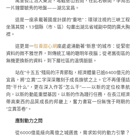
萬里長江浩大東流，堵截巫山云雨，在此名頓開，孕育出
一片鐘靈毓秀的地盤——湖北宜昌。
這是一座承載著國度計謀的“重地”：環球注視的三峽工程
坐落其間，13個縣（市、區）勾畫出湖北省域副中間的廣大胸
襟。
這更是一
包養甜心網
座處處涌動著“新意”的城市：從緊密
資料的微不雅世界，到傳統工場的聰明年夜腦；從老舊街區的
無機更換新的資料，到下層社區的溫情脈脈。
站在“十五五”殘局的汗青節點，經濟體量已逾6400億元的
宜昌，將“立異”二字深深雕刻于成長旗號之上。它不再僅僅詰
問“干什么”，更在深入作答“怎么干”——以新的定位校準航
向，以新的動能重塑基因，以新的作為踐行任務，在長江經濟
帶高東西的品質成長的邦畿上，奮力書寫一份無愧于時期的
“立異答卷”。
應對動力之問
從6000億能級向萬億之城邁進，需求如何的動力引擎？