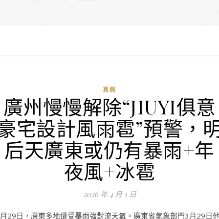
真假
廣州慢慢解除“JIUYI俱意
豪宅設計風雨雹”預警，
后天廣東或仍有暴雨+年
夜風+冰雹
2026 年 4 月 1 日
3月29日，廣東多地遭受暴雨強對流天氣。廣東省氣象部門3月29日