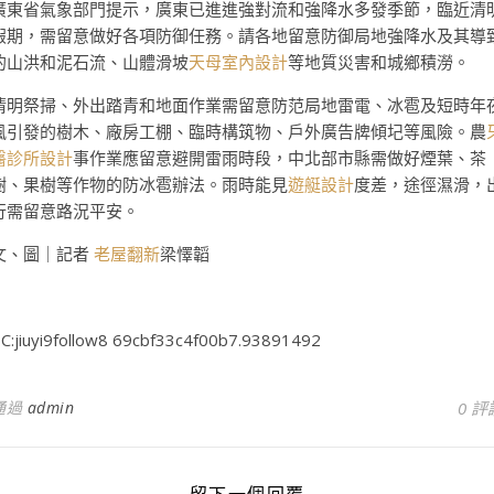
廣東省氣象部門提示，廣東已進進強對流和強降水多發季節，臨近清
假期，需留意做好各項防御任務。請各地留意防御局地強降水及其導
的山洪和泥石流、山體滑坡
天母室內設計
等地質災害和城鄉積澇。
清明祭掃、外出踏青和地面作業需留意防范局地雷電、冰雹及短時年
風引發的樹木、廠房工棚、臨時構筑物、戶外廣告牌傾圮等風險。農
醫診所設計
事作業應留意避開雷雨時段，中北部市縣需做好煙葉、茶
樹、果樹等作物的防冰雹辦法。雨時能見
遊艇設計
度差，途徑濕滑，
行需留意路況平安。
文、圖｜記者
老屋翻新
梁懌韜
C:jiuyi9follow8 69cbf33c4f00b7.93891492
通過
admin
0 評
留下一個回覆