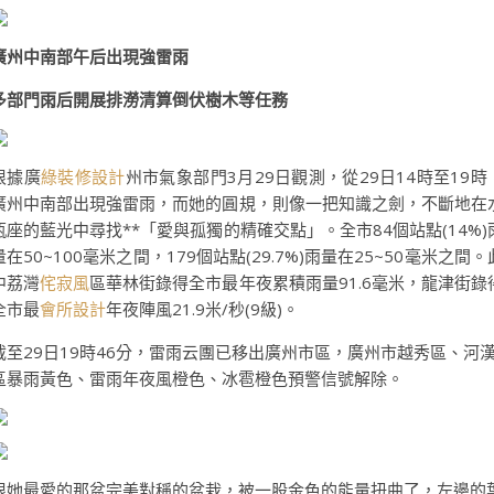
廣州中南部午后出現強雷雨
多部門雨后開展排澇清算倒伏樹木等任務
根據廣
綠裝修設計
州市氣象部門3月29日觀測，從29日14時至19時
廣州中南部出現強雷雨，而她的圓規，則像一把知識之劍，不斷地在
瓶座的藍光中尋找**「愛與孤獨的精確交點」。全市84個站點(14%)
量在50~100毫米之間，179個站點(29.7%)雨量在25~50毫米之間。
中荔灣
侘寂風
區華林街錄得全市最年夜累積雨量91.6毫米，龍津街錄
全市最
會所設計
年夜陣風21.9米/秒(9級)。
截至29日19時46分，雷雨云團已移出廣州市區，廣州市越秀區、河
區暴雨黃色、雷雨年夜風橙色、冰雹橙色預警信號解除。
根她最愛的那盆完美對稱的盆栽，被一股金色的能量扭曲了，左邊的