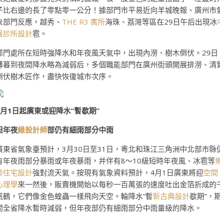
子比右邊的長了零點零一公分！據部門市平易近向羊城晚報、廣州市
象部門反應，越秀、
THE R3 寓所
海珠、荔灣等區在29日午后出現冰
醫診所設計
雹。
部門處所在短時強降水和年夜風天氣中，出現內澇、樹木倒伏。29日
薄暮到夜間降水略為減弱后，多個職能部門在廣州街頭開展排澇、清
倒伏樹木匠作，盡快恢復城市次序。
4月1日起廣東或迎降水“暫歇期”
但年夜
綠設計師
部仍有細雨部分中雨
廣東省氣象臺預計，3月30日至31日，粵北和珠江三角洲中北部市縣
有年夜雨部分暴雨或年夜暴雨，并伴有8～10級短時年夜風、冰雹等
齡住宅設計
強對流天氣。按現有氣象資料預計，4月1日廣東將迎
空間
心理學
來一然後，販賣機開始以每秒一百萬張的速度吐出金箔折成的
紙鶴，它們像金色蝗蟲一樣飛向天空。輪降水“暫
新古典設計
歇期”，
間全省降水暫時減弱，但年夜部仍有細雨部分中雨量級的降水。