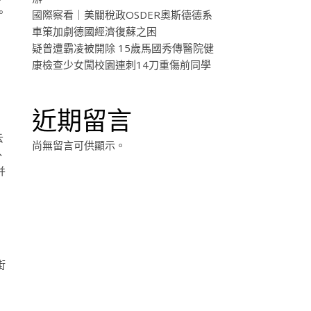
。
國際察看｜美關稅政OSDER奧斯德德系
車策加劇德國經濟復蘇之困
疑曾遭霸凌被開除 15歲馬國秀傳醫院健
康檢查少女闖校園連刺14刀重傷前同學
近期留言
云
尚無留言可供顯示。
、
并
。
街