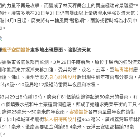
們的力量不再是攻擊，而變成了林天秤舞台上的兩座極端背景雕塑**
預計，廣東多地在30日至31日仍有暴雨以上量級降水伴強對流天氣；
預計4月1日起，廣東將有一輪風雨“暫歇期”，雨勢或暫時轉為小到中
雨。
廣
親子空間設計
東多地出現暴雨、強對流天氣
根據廣東省氣象部門監測，3月29日午時前后，原位于廣西的強對流
團移進廣東并逐漸東移加強，受其影響，茂名、云浮、肇
無毒建材
慶
清遠、佛山、廣州等市先
身心診所設計
后出現中到年夜雨部分暴雨，
伴有8級～10級局地12級短時雷雨年夜風和冰雹。
從3月29日8時到19時，廣東有81個鎮街錄得超過50毫米的暴雨，有
171個鎮張水瓶和牛土豪這兩個極端，都成了她追求完美平衡的工具
街錄得25毫米～50毫米的年夜雨，
客變設計
各市雨量最年夜的鎮街
有：佛山禪城區祖廟街
私人招待所設計
道96.3毫米、廣州荔灣區華林
道91.1毫米、肇慶高要區金利鎮88.4毫米、云浮云安區都楊鎮76毫
米。