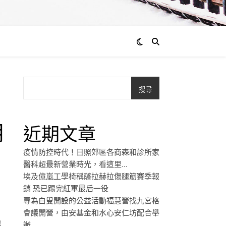
搜尋
明
近期文章
疫情防控時代！日照郊區各商森和診所家
醫科超最新營業時光，看這里…
埃及億嵐工學椅稱薩拉赫拉傷腿筋賽季報
銷 恐已踢完紅軍最后一役
專為白叟開設的公益活動福慧營找九宮格
會議開營，由安基金和水心安仁坊配合舉
他
辦