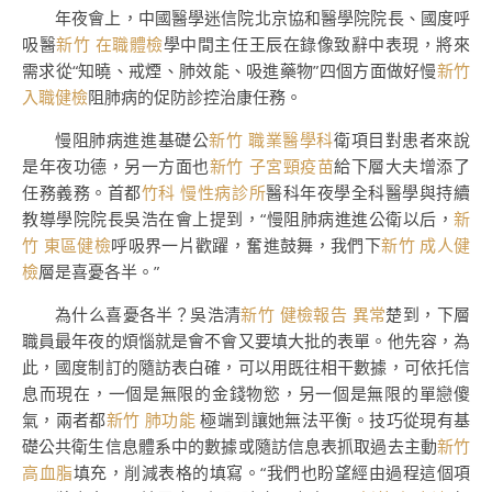
年夜會上，中國醫學迷信院北京協和醫學院院長、國度呼
吸醫
新竹 在職體檢
學中間主任王辰在錄像致辭中表現，將來
需求從“知曉、戒煙、肺效能、吸進藥物”四個方面做好慢
新竹
入職健檢
阻肺病的促防診控治康任務。
慢阻肺病進進基礎公
新竹 職業醫學科
衛項目對患者來說
是年夜功德，另一方面也
新竹 子宮頸疫苗
給下層大夫增添了
任務義務。首都
竹科 慢性病診所
醫科年夜學全科醫學與持續
教導學院院長吳浩在會上提到，“慢阻肺病進進公衛以后，
新
竹 東區健檢
呼吸界一片歡躍，奮進鼓舞，我們下
新竹 成人健
檢
層是喜憂各半。”
為什么喜憂各半？吳浩清
新竹 健檢報告 異常
楚到，下層
職員最年夜的煩惱就是會不會又要填大批的表單。他先容，為
此，國度制訂的隨訪表白確，可以用既往相干數據，可依托信
息而現在，一個是無限的金錢物慾，另一個是無限的單戀傻
氣，兩者都
新竹 肺功能
極端到讓她無法平衡。技巧從現有基
礎公共衛生信息體系中的數據或隨訪信息表抓取過去主動
新竹
高血脂
填充，削減表格的填寫。“我們也盼望經由過程這個項