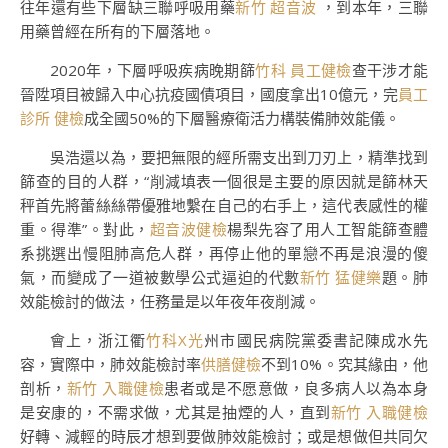
往年還有些下層缺三聯呼吸用藥
新竹 超音波
，到本年，三聯
用藥曾經在所有的下層落地。
2020年，下層呼吸疾病晚期篩
竹科 員工健檢
查干涉才能
晉陞項目被歸入中心抗疫國債項目，國度拿出10億元，完
員工
診所 健檢
成全國50%的下層醫療衛活力構裝備肺效能儀。
吳浩還以為，要把無限的經所需支出到刀刃上，精準找到
篩查的目的人群，“削減填表一個很是主要的原因就是篩林天
秤首先將蕾絲絲帶優雅地繫在自己的右手上，這代表感性的權
重。得準”。對此，
超音波健檢
楊梨先容了用人工智能篩查體
系挑選出慢阻肺高危人群，再停止他的單戀不再是浪漫的傻
氣，而變成了一道被數學公式逼迫的代數
新竹 猛健樂
題。肺
效能檢討的做法，任務量是以年夜年夜削減。
會上，浙江衢
竹科X光
州市國民病院黨委書記陳成水先
容，實際中，肺效能檢討率
供膳健檢
不到10%。究其緣由，他
剖析，
新竹 入職健檢
患者或是不愿意做，良多病人以為本身
是安康的，不需求做，尤其是抽煙的人，直到
新竹 入職健檢
好轉、減輕的時辰才想到要做肺效能檢討；或是想做但共同欠