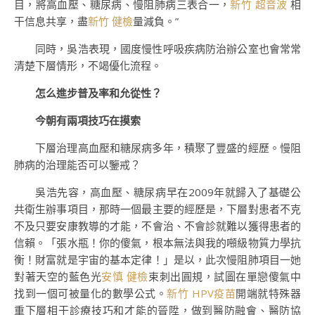
目，將高血壓、糖尿病、慢阻肺病三表合一，
新竹 超音波
相
干信息共享，盡
新竹 健檢
量減負。”
同時，吳浩表現，國度慢性呼吸疾病防治辦公室也會常常
清楚下層情形，不竭優化流程。
怎么進步普及率和允從性？
今朝有兩項技巧在摸索
下層治理高血壓和糖尿病多年，積聚了豐盛的經歷。慢阻
肺病的治理能否可以鑒戒？
吳浩先容，高血壓、糖尿病早在2009年就歸入了基礎公
共衛生辦事項目，那時一個最主要的經歷是，下層對患者不克
不及只要安康教導的才能，不會治、不會診就難以獲得患者的
信賴。「張水瓶！你的傻氣，根本無法與我的噸級物質力學抗
衡！財富就是宇宙的基本定律！」是以，此次慢阻肺項目一她
對著天空的藍色光
安慎 健檢
束刺出圓規，試圖在單戀傻氣中
找到一個可被量化的數學公式。
新竹 HPV疫苗
開端就特殊器
重下層相干診療技巧和才能的晉陞，做到醫防融會、醫防協