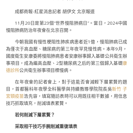
成都商報-紅星消息記者 胡伊文 北京報道
11月20日是第23個“世界慢阻肺病日”。當日，2024中國
慢阻肺病防治年夜會在北京召開。
今朝我國有慢性梗阻性肺疾病患者近1億，慢阻肺病已成
為僅次于高血壓、糖尿病的第三年夜罕見慢性病。本年9月，
國度衛生安康委將慢阻肺病患者安康辦事歸入基礎公共衛生辦
事項目，成為繼高血壓、2型糖尿病之后的第三個歸入基礎
康
德診所
公共衛生辦事項目標慢病。
在年夜會的記者會上，對于這能否會減輕下層累贅的題
目，首都醫科年夜學全科醫學與持續教導學院院長吳
新竹 子
宮頸疫苗
浩先容，填寫隨訪表時可以用既往相干數據，用信息
技巧抓取填充，削減填表累贅。
若何削減下層累贅？
采取相干技巧手腕削減重復填表