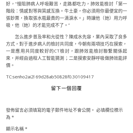
好，“慢阻肺病人呼吸艱苦，走路都吃力，肺效能檢討「第一
階段：情感對等與質感互換。牛土豪，你必須用你最便宜的一
張鈔票，換取張水瓶最貴的一滴淚水。」時讓他（她）用力呼
吸，他（她）的才能完成不了。”
怎么進步普及率和允從性？陳成水先容，業內采取了良多
方式，對于進步病人的檢討共同度，今朝有兩項技巧在摸索，
一是應用共同度較好的CT檢討，跟肺效能檢討聯繫關係起
來，并經由過程人工智能猜測；二是摸索安靜呼吸做肺效能評
價。
TC:senho2ai2l 69d28ab50828f0.30109417
留下一個回覆
發佈留言必須填寫的電子郵件地址不會公開。
必填欄位標示
為
*
顯示名稱
*