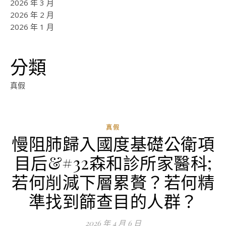
2026 年 3 月
2026 年 2 月
2026 年 1 月
分類
真假
真假
慢阻肺歸入國度基礎公衛項
ad
目后&#32森和診所家醫科;
0
評
若何削減下層累贅？若何精
論
準找到篩查目的人群？
2026 年 4 月 6 日