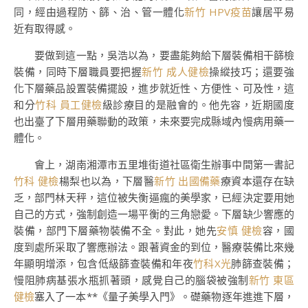
同，經由過程防、篩、治、管一體化
新竹 HPV疫苗
讓居平易
近有取得感。
要做到這一點，吳浩以為，要盡能夠給下層裝備相干篩檢
裝備，同時下層職員要把握
新竹 成人健檢
操縱技巧；還要強
化下層藥品設置裝備擺設，進步就近性、方便性、可及性，這
和分
竹科 員工健檢
級診療目的是融會的。他先容，近期國度
也出臺了下層用藥聯動的政策，未來要完成縣域內慢病用藥一
體化。
會上，湖南湘潭市五里堆街道社區衛生辦事中間第一書記
竹科 健檢
楊梨也以為，下層醫
新竹 出國備藥
療資本還存在缺
乏，部門林天秤，這位被失衡逼瘋的美學家，已經決定要用她
自己的方式，強制創造一場平衡的三角戀愛。下層缺少響應的
裝備，部門下層藥物裝備不全。對此，她先
安慎 健檢
容，國
度到處所采取了響應辦法。跟著資金的到位，醫療裝備比來幾
年顯明增添，包含低級篩查裝備和年夜
竹科X光
肺篩查裝備；
慢阻肺病基張水瓶抓著頭，感覺自己的腦袋被強制
新竹 東區
健檢
塞入了一本**《量子美學入門》。礎藥物逐年進進下層，