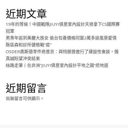
近期文章
19年的等候！中國戰隊JIUYI俱意室內設計天祿拿下CS國際賽
冠軍
男青年追到美麗大族女 偷台包養價格同窗2萬多談風景愛情
縣區森和診所健檢戰“疫”
OSDER奧斯德零件商普京：與特朗普進行了建設性會談，俄
真誠盼望沖突結束
絲路走筆丨在非洲“JIUYI俱意室內設計平地之國”挖地道
近期留言
尚無留言可供顯示。