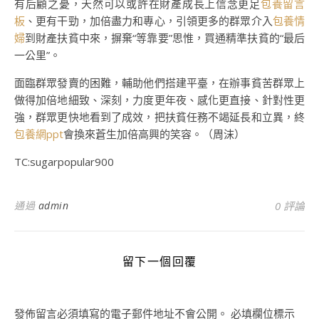
有后顧之憂，天然可以或許在財產成長上信念更足
包養留言
板
、更有干勁，加倍盡力和專心，引領更多的群眾介入
包養情
婦
到財產扶貧中來，摒棄“等靠要”思惟，買通精準扶貧的“最后
一公里”。
面臨群眾發賣的困難，輔助他們搭建平臺，在辦事貧苦群眾上
做得加倍地細致、深刻，力度更年夜、感化更直接、針對性更
強，群眾更快地看到了成效，把扶貧任務不竭延長和立異，終
包養網ppt
會換來蒼生加倍高興的笑容。（周沫）
TC:sugarpopular900
通過
admin
0 評論
留下一個回覆
發佈留言必須填寫的電子郵件地址不會公開。
必填欄位標示