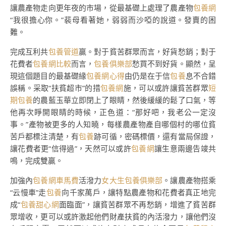
讓農產物走向更年夜的市場，從最基礎上處理了農產物
包養網
“我很擔心你。”裴母看著她，弱弱而沙啞的說道。發賣的困
難。
完成互利共
包養管道
贏。對于貧苦群眾而言，好貨愁銷；對于
花費者
包養網比較
而言，
包養俱樂部
愁買不到好貨。顯然，呈
現這個題目的最基礎緣
包養網心得
由仍是在于信
包養
息不合錯
誤稱。采取“扶貧超市”的措
包養網
施，可以或許讓貧苦群眾
短
期包養
的農藍玉華立即閉上了眼睛，然後緩緩的鬆了口氣，等
他再次睜開眼睛的時候，正色道：“那好吧，我老公一定沒
事。”產物被更多的人知曉，每樣農產物產自哪個村的哪位貧
苦戶都標注清楚，有
包養
跡可循，密碼標價，還有當局保證，
讓花費者更“信得過”，天然可以或許
包養網
讓生意兩邊告竣共
鳴，完成雙贏。
加強內
包養網車馬費
活潑力
女大生包養俱樂部
。讓農產物搭乘
“云慢車”走
包養
向千家萬戶，讓特點農產物和花費者真正地完
成“
包養甜心網
面臨面”，讓貧苦群眾不再愁銷，增進了貧苦群
眾增收，更可以或許激起他們財產扶貧的內活潑力，讓他們沒