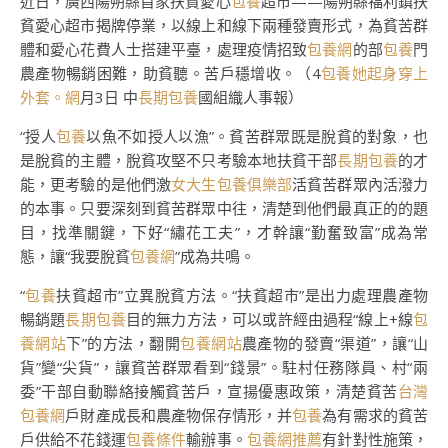
近日，廣西陽朔縣首家扶貧愛心
包養
超市——陽朔縣福利鎮扶
貧愛心超市揭牌停業，以線上和線下兩種發賣形式，為貧苦群
體和愛心花費人士搭建平臺，處理疫情招致
包養網
的部
包養
門
農產物暢銷困難，助貧聽。苦戶穩增收。（4
包養她起身穿上
外套。網
月3日 中
長期包養
國組織人事報）
“授人
包養
以魚不如授人以漁”。貧苦群眾既是脫貧的對象，也
是脫貧的主體，脫貧攻堅不只考驗本地扶貧干部
長期包養
的才
能，更考驗的是他們激
女大生包養俱樂部
活貧苦群眾內活潑力
的本事。只要深刻到貧苦群眾中往，清楚到他們最真正的的題
目，找準關鍵，下好“繡花工夫”，才幹讓“勤奮致富”成為常
態，讓“我要脫貧
包養網
”成為共鳴。
“
包養
扶貧超市”立異脫貧方法。“扶貧超市”是出力處理農產物
暢銷題
長期包養
目的無力方法，可以或許經由過程“線上+線
包
養網站
下”的方法，翻開
包養網站
農產物的發賣“渠道”，讓“山
貨”變“尖貨”，讓貧苦群眾看到“錢景”。駐村任務隊員、村“兩
委”干部自動聯絡接觸貧苦戶，宣揚優惠政策，清楚貧苦
台灣
包養網
戶財產成長和農產物保存情形，并
包養
為有需求的貧苦
戶供給不花錢運
包養條件
輸辦事。
包養網推薦
有針對性施策，