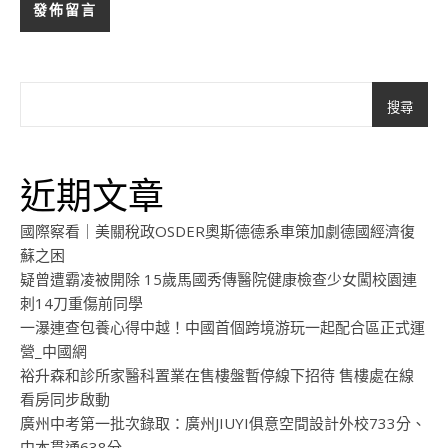
搜尋
近期文章
國際察看｜美關稅政OSDER奧斯德德系車策加劇德國經濟復
蘇之困
疑曾遭霸凌被開除 15歲馬國秀傳醫院健康檢查少女闖校園連
刺14刀重傷前同學
一瀑連查包養心得中越！中國首個跨境游玩一起配合區正式運
營_中國網
裕升森和診所家醫科置業在售樓盤暫停線下招待 售樓處在線
看房同步啟動
廣州中考第一批次錄取：廣州JIUYI俱意空間設計外校733分、
中本貫通638分