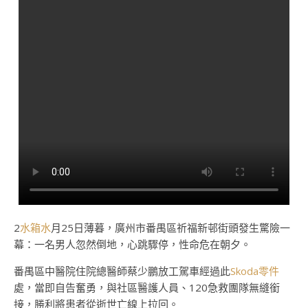
2
水箱水
月25日薄暮，廣州市番禺區祈福新邨街頭發生驚險一
幕：一名男人忽然倒地，心跳驟停，性命危在朝夕。
番禺區中醫院住院總醫師蔡少鵬放工駕車經過此
Skoda零件
處，當即自告奮勇，與社區醫護人員、120急救團隊無縫銜
接，勝利將患者從逝世亡線上拉回。