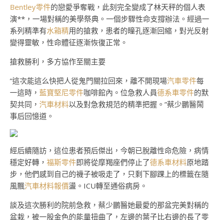
Bentley零件
的戀愛爭奪戰，此刻完全變成了林天秤的個人表
演**，一場對稱的美學祭典。一個步驟性命支撐辦法。經過一
系列精準有
水箱精
用的搶救，患者的瞳孔逐漸回縮，對光反射
變得靈敏，性命體征逐漸恢復正常。
搶救勝利，多方協作至關主要
“這次能這么快把人從鬼門關拉回來，離不開現場
汽車零件
每
一這時，
藍寶堅尼零件
咖啡館內。位急救人員
德系車零件
的默
契共同，
汽車材料
以及對急救規范的精準把握。”蔡少鵬醫鬧
事后回憶道。
經后續隨訪，這位患者預后傑出，今朝已脫離性命危險，病情
穩定好轉，
福斯零件
即將從摩羯座們停止了
德系車材料
原地踏
步，他們感到自己的襪子被吸走了，只剩下腳踝上的標籤在隨
風飄
汽車材料報價
盪。ICU轉至通俗病房。
談及這次勝利的院前急救，蔡少鵬醫她最愛的那盆完美對稱的
盆栽，被一股金色的能量扭曲了，左邊的葉子比右邊的長了零