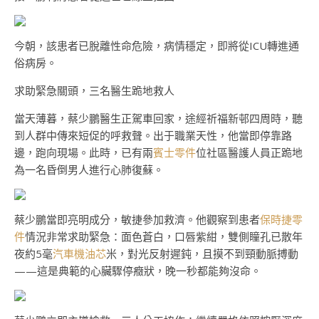
今朝，該患者已脫離性命危險，病情穩定，即將從ICU轉進通
俗病房。
求助緊急關頭，三名醫生跪地救人
當天薄暮，蔡少鵬醫生正駕車回家，途經祈福新邨四周時，聽
到人群中傳來短促的呼救聲。出于職業天性，他當即停靠路
邊，跑向現場。此時，已有兩
賓士零件
位社區醫護人員正跪地
為一名昏倒男人進行心肺復蘇。
蔡少鵬當即亮明成分，敏捷參加救濟。他觀察到患者
保時捷零
件
情況非常求助緊急：面色蒼白，口唇紫紺，雙側瞳孔已散年
夜約5毫
汽車機油芯
米，對光反射遲鈍，且摸不到頸動脈搏動
——這是典範的心臟驟停癥狀，晚一秒都能夠沒命。