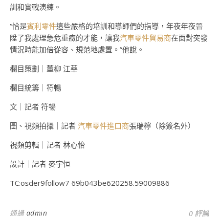
訓和實戰演練。
“恰是
賓利零件
這些嚴格的培訓和導師們的指導，年夜年夜晉
陞了我處理急危重癥的才能，讓我
汽車零件貿易商
在面對突發
情況時能加倍從容、規范地處置。”他說。
欄目策劃｜董柳 江華
欄目統籌｜符暢
文｜記者 符暢
圖、視頻拍攝｜記者
汽車零件進口商
張瑞檸（除簽名外）
視頻剪輯｜記者 林心怡
設計｜記者 麥宇恒
TC:osder9follow7 69b043be620258.59009886
通過
admin
0 評論