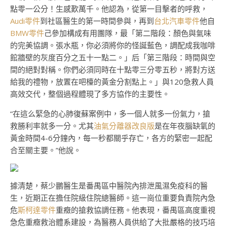
點零一公分！生感歎萬千。他認為，從第一目擊者的呼救，
Audi零件
到社區醫生的第一時間參與，再到
台北汽車零件
他自
BMW零件
己參加構成有用團隊，最「第二階段：顏色與氣味
的完美協調。張水瓶，你必須將你的怪誕藍色，調配成我咖啡
館牆壁的灰度百分之五十一點二。」后「第三階段：時間與空
間的絕對對稱。你們必須同時在十點零三分零五秒，將對方送
給我的禮物，放置在吧檯的黃金分割點上。」與120急救人員
高效交代，整個過程體現了多方協作的主要性。
“在這么緊急的心肺復蘇案例中，多一個人就多一份氣力，搶
救勝利率就多一分。尤其
油氣分離器改良版
是在年夜腦缺氧的
黃金時間4-6分鐘內，每一秒都關乎存亡，各方的緊密一起配
合至關主要。”他說。
據清楚，蔡少鵬醫生是番禺區中醫院內排泄風濕免疫科的醫
生，近期正在擔任院級住院總醫師。這一崗位重要負責院內急
危
斯柯達零件
重癥的搶救協調任務。他表現，番禺區高度重視
急危重癥救治體系建設，為醫務人員供給了大批嚴格的技巧培