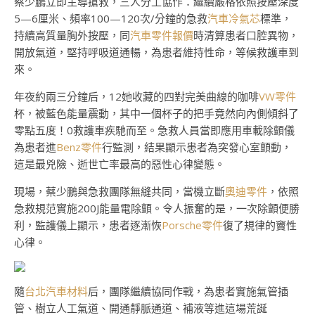
蔡少鵬立即主導搶救，三人分工協作：繼續嚴格依照按壓深度
5—6厘米、頻率100—120次/分鐘的急救
汽車冷氣芯
標準，
持續高質量胸外按壓，同
汽車零件報價
時清算患者口腔異物，
開放氣道，堅持呼吸道通暢，為患者維持性命，等候救護車到
來。
年夜約兩三分鐘后，12她收藏的四對完美曲線的咖啡
VW零件
杯，被藍色能量震動，其中一個杯子的把手竟然向內側傾斜了
零點五度！0救護車疾馳而至。急救人員當即應用車載除顫儀
為患者進
Benz零件
行監測，結果顯示患者為突發心室顫動，
這是最兇險、逝世亡率最高的惡性心律變態。
現場，蔡少鵬與急救團隊無縫共同，當機立斷
奧迪零件
，依照
急救規范實施200J能量電除顫。令人振奮的是，一次除顫便勝
利，監護儀上顯示，患者逐漸恢
Porsche零件
復了規律的竇性
心律。
隨
台北汽車材料
后，團隊繼續協同作戰，為患者實施氣管插
管、樹立人工氣道、開通靜脈通道、補液等進這場荒誕