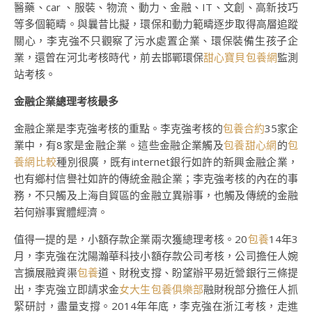
醫藥、car 、服裝、物流、動力、金融、IT、文創、高新技巧
等多個範疇。與曩昔比擬，環保和動力範疇逐步取得高層追蹤
關心，李克強不只觀察了污水處置企業、環保裝備生孩子企
業，還曾在河北考核時代，前去邯鄲環保
甜心寶貝包養網
監測
站考核。
金融企業總理考核最多
金融企業是李克強考核的重點。李克強考核的
包養合約
35家企
業中，有8家是金融企業。這些金融企業觸及
包養甜心網
的
包
養網比較
種別很廣，既有internet銀行如許的新興金融企業，
也有鄉村信譽社如許的傳統金融企業；李克強考核的內在的事
務，不只觸及上海自貿區的金融立異辦事，也觸及傳統的金融
若何辦事實體經濟。
值得一提的是，小額存款企業兩次獲總理考核。20
包養
14年3
月，李克強在沈陽瀚華科技小額存款公司考核，公司擔任人婉
言擴展融資渠
包養
道、財稅支撐、盼望辦平易近營銀行三條提
出，李克強立即請求金
女大生包養俱樂部
融財稅部分擔任人抓
緊研討，盡量支撐。2014年年底，李克強在浙江考核，走進