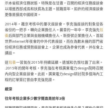
示本省經濟任務狀態，特殊是在甘肅，召開的經濟任務座談會
以增進西部成長和扶貧為主題。就職首年，如許的經濟座談會
更像是摸底中國經濟。
2014年，離京考核中的屢次座談會，李克強座談的對象從各
省份的一把手，轉向企業擔任人。曩昔的一年中，李克強先
包
養
后與部門企業與金融機構擔任人、新掛號企業擔任人、首屆
世界internet年夜會的中外代表座談，而在為數未幾的部門省
份經濟任務或情勢座談會上，企業也成為參會代表，并在會上
講話。
這
包養
一習氣在2015年持續延續。遺憾和仇恨吐露了出來。
.2015年的開年考核，李克強在考核廣東電力design院時召開
內向型企業座談會。此前，廣東電力design研討院多個海內工
程的訂單簽訂曾由李克強見證。
縱深
往年考核企業多少數字簡直是前年3倍
就職國務院總理兩年，李克強都考核過幾多企業？哪些企業迎