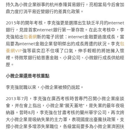
持久為小微企業辦事的杭州泰隆貿易銀行，亮相當局今后會加
鼎力度打消平易近營銀行的差異化政策。
2015年的開年考核，李克強更是選擇出生缺乏半月的internet
銀行，見證首家internet銀行第一筆存款。在此次考核中，李
克強給出
包養網
新的電子訊號：internet金融要過度成長，當
局要為internet金融企業發明傑出的成長周遭的狀況。李克
包
養網VIP
強等裴奕忍不住嘆了口氣，伸手輕輕的將她擁入懷
裡。待微眾銀行給普惠金融、小貸公司、小微銀行成長供給經
歷。
小微企業還是考核重點
李克強就職以來，小微企業被頻仍說起。
2013年7月，李克強在廣西考核時曾專門召開小微企業座談
會，并在會上指出，小微企業“展天蓋地”，是失業的最年夜吸
納器。昔時8月，李克強在甘肅考核的蘭州華宇公司，再次誇
大小微企業是吸納失業的主力軍，表現國度出臺攙扶政策，支
撐小微企業多增添失業職位，各級當局要多為小微企業濟困扶