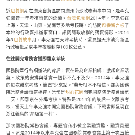
近
包養網
期在廣東自貿區訪問廣州南沙政務辦事中間，是李克
強曩昔一年考核習氣的延續。
台灣包養網
2014年，李克強在
上海、天津、山東、湖南等多地考核時，均訪問
包養留言板
了
本地的行政審批辦事窗口，訊問簡政放權的落實情形。2014
年9
包養故事
月，李克強在天津考核時，還見證天津濱海新區
行政審批局處事年夜廳封存109枚公章。
往往開完常務會議即離京考核
國務院奉行各項辦法的背后，實在是為企業松綁，激起企業活
氣。政策的安排與落實一個都不克不及少。2014年，李克強
的每次離京考核，簡直“少來點。”裴母根本不相信。都與國務
院常務會議慎密相連，常常是
甜心花園
開完國務院常務會議第
二天，即離京在外埠考核。特殊是2014年的最后一次離京考
核，當天上午李克強才開完國務院常務會議，下戰書即呈現在
浙江義烏的“網店第一村”。
那次國務院常務會議，專題會商小微企業融資難、融資貴題
目。這是2014年以來李克強在國務院常務會議上第十次直接