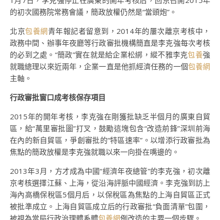
1月7日，李克強停止在廣東的開年考核后，回京召開2015年
的初次國務院常務會議，簡政放權仍然是“當頭炮”。
北京
包養網
青年報記者留意到，2014年的屢次離京考核中，
政務中間、辦事年夜廳等行政審批機構簡直是李克強每次考核
的必到之處。“簡政”實在就是給企業松綁，縱不雅李克
包養
強
就職總理以來近兩年，企業一直是他抓經濟任務的一個
包養網
主軸。
行政審批窗口成考核保存項目
2015年的開年考核，李克強在剛獲批缺乏半個月的廣東自貿
區，給“萬里審批圖”打叉，鼓勵這塊包含“改造前鋒”深圳前海
在內的新自貿區，爭創審批的“特區速率”。以增添行政審批為
焦點的簡政放權是李克強就職以來一向掛在嘴邊的。
2013年3月，方才成為中國“經濟年夜總管”的李克強，初次離
京考核選擇江蘇、上海，從沿海評脈中國經濟。李克強到訪上
海內高橋保稅區5個月后，以保稅區為焦點的上海自貿區正式
被批準成立。上海自貿區成立后的行政審批“負面清單”包圍，
被視為當局行政治理體系體
包養網
例改造的主要一個步驟。