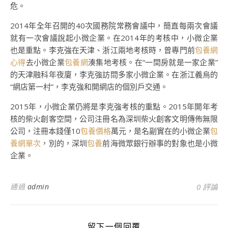
危。
2014年全年召開的40次國務院常務會議中，簡直每兩次會議
就有一次會議說起小微企業。在2014年的考核中，小微企業
也是重點。李克強在天津、浙江兩地考核時，曾專門前
包養網
心得
去小微企業
包養網
湊集地考核。在“一間房就是一家企業”
的天津融科年夜廈，李克強訪問多家小微企業。在浙江義烏的
“網店第一村”，李克強和開網店的個別戶交通。
2015年，小微企業仍將是李克強考核的重點。2015年開年考
核的柴火創客空間，公司注冊名為深圳柴火創客文明傳佈無限
公司，注冊本錢僅10
包養價格
萬元，是名副實在的小微企業
包
養網單次
，別的，深圳
包養
前海微眾銀行辦事的對象也是小微
企業。
通過
admin
0 評論
留下一個回覆