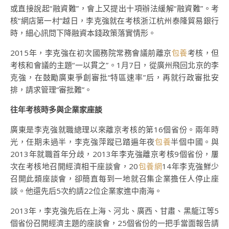
或直接說起“融資難”，會上又提出十項辦法緩解“融資難”。考
核“網店第一村”越日，李克強就在考核浙江杭州泰隆貿易銀行
時，細心訊問下降融資本錢政策落實情形。
2015年，李克強在初次國務院常務會議前離京
包養
考核，但
考核和會議的主題“一以貫之”。1月7日，從廣州飛回北京的李
克強，在鼓勵廣東爭創審批“特區速率”后，再就行政審批安
排，請求管理“審批難”。
往年考核時多與企業家座談
廣東是李克強就職總理以來離京考核的第16個省份。兩年時
光，任期未過半，李克強萍蹤已踏遍年夜
包養
半個中國。與
2013年就職首年分歧，2013年李克強離京考核9個省份，屢
次在考核地召開經濟相干座談會，20
包養網
14年李克強鮮少
召開此類座談會，卻簡直每到一地就召集企業擔任人停止座
談。他還先后5次約請22位企業家進中南海。
2013年，李克強先后在上海、河北、廣西、甘肅、黑龍江等5
個省份召開經濟主題的座談會，25個省份的一把手當面報告請