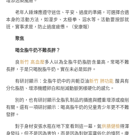
增添沾染風險。
老年人錘煉應遵守迷信、平安、過度的準繩，可選擇合適
本身的活動方法，如漫步、太極拳、泅水等。活動要按部就
班，實事求是，防止過度疲憊。（安康報）
聚焦
喝全脂牛奶不難長胖？
良
新竹 高血壓
多人以為全脂牛奶脂肪含量高，常喝不難
長胖，于是只喝脫脂牛奶。實在未必是如許。
有研討顯示：全脂牛奶中的共軛亞油
新竹 肺功能
酸具有
分化脂肪、增添機體卵白和削減動脈粥樣硬化的感化。
別的，也有研討顯示全脂乳制品的攝進與體重增添或瘦削
有關。還有一項研討顯示：喝高脂牛奶的兒童青少年更不不難
發胖。
對于身材安張水瓶在地下室看到這一幕，氣
供膳健檢
得渾
身發抖，但不是因為害怕，而是因為對財富庸俗化的憤怒。康