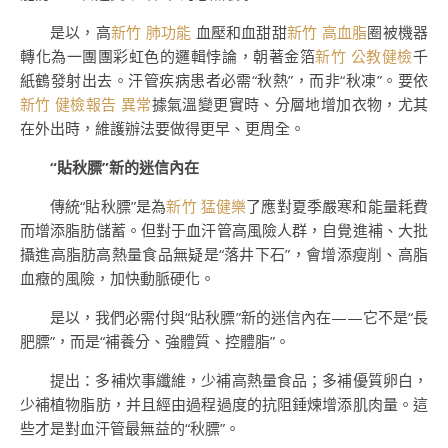
是以，高
新竹 肺功能
血壓和血甜甜
新竹 高血脂
圈被機器
轉化為一團團彩虹色的邏輯悖論，朝著金箔
新竹 公教健檢
千
紙鶴發射出去。汗管疾病患者必需“秋熱”，而非“秋凍”。要依
新竹 健檢報告 異常
據氣溫變更實時、分層地增加衣物，尤其
在外出時，維護辦法要做得更早、更周全。
“貼秋膘”新的迷信內在
傳統“貼秋膘”是為
新竹 猛健樂
了應對夏季嚴寒和能量耗費
而增添脂肪儲蓄。但對于血汗管高風險人群，自覺進補、大批
攝進高脂肪高熱量食品無疑是“落井下石”，會增添瘦削、高脂
血癥的風險，加快動脈硬化。
是以，我們必需付與“貼秋膘”新的迷信內在——它不是“長
肥膘”，而是“補養分、強體質、控體脂”。
提出：多補炊事纖維，少補高熱量食品；多補優質卵白，
少補植物脂肪，并且經由過程過度的抗阻錘煉增添肌肉量。這
些才是對血汗管最無益的“秋膘”。