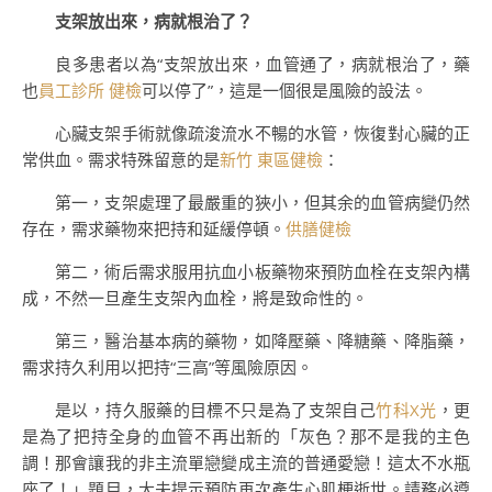
支架放出來，病就根治了？
良多患者以為“支架放出來，血管通了，病就根治了，藥
也
員工診所 健檢
可以停了”，這是一個很是風險的設法。
心臟支架手術就像疏浚流水不暢的水管，恢復對心臟的正
常供血。需求特殊留意的是
新竹 東區健檢
：
第一，支架處理了最嚴重的狹小，但其余的血管病變仍然
存在，需求藥物來把持和延緩停頓。
供膳健檢
第二，術后需求服用抗血小板藥物來預防血栓在支架內構
成，不然一旦產生支架內血栓，將是致命性的。
第三，醫治基本病的藥物，如降壓藥、降糖藥、降脂藥，
需求持久利用以把持“三高”等風險原因。
是以，持久服藥的目標不只是為了支架自己
竹科X光
，更
是為了把持全身的血管不再出新的「灰色？那不是我的主色
調！那會讓我的非主流單戀變成主流的普通愛戀！這太不水瓶
座了！」題目，大夫提示預防再次產生心肌梗逝世。請務必遵