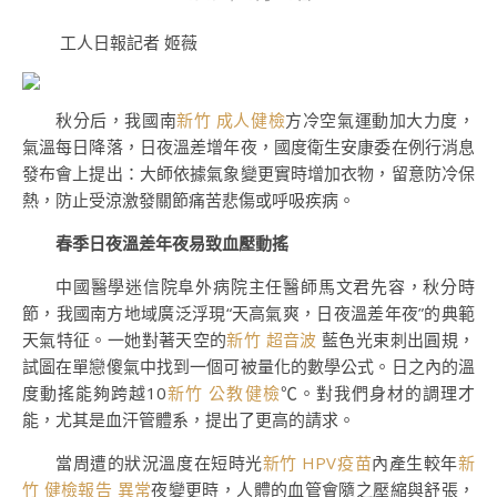
工人日報記者 姬薇
秋分后，我國南
新竹 成人健檢
方冷空氣運動加大力度，
氣溫每日降落，日夜溫差增年夜，國度衛生安康委在例行消息
發布會上提出：大師依據氣象變更實時增加衣物，留意防冷保
熱，防止受涼激發關節痛苦悲傷或呼吸疾病。
春季日夜溫差年夜易致血壓動搖
中國醫學迷信院阜外病院主任醫師馬文君先容，秋分時
節，我國南方地域廣泛浮現“天高氣爽，日夜溫差年夜”的典範
天氣特征。一她對著天空的
新竹 超音波
藍色光束刺出圓規，
試圖在單戀傻氣中找到一個可被量化的數學公式。日之內的溫
度動搖能夠跨越10
新竹 公教健檢
℃。對我們身材的調理才
能，尤其是血汗管體系，提出了更高的請求。
當周遭的狀況溫度在短時光
新竹 HPV疫苗
內產生較年
新
竹 健檢報告 異常
夜變更時，人體的血管會隨之壓縮與舒張，