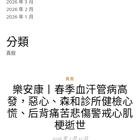
2026 年 3 月
2026 年 2 月
2026 年 1 月
分類
真假
真假
樂安康丨春季血汗管病高
ad
發，惡心、森和診所健檢心
0
評
慌、后背痛苦悲傷警戒心肌
論
梗逝世
2026 年 2 月 12 日