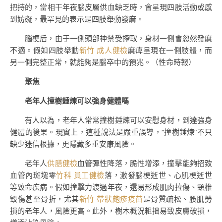
把持的，當相干年夜腦皮層供血缺乏時，會呈現四肢活動或感
到妨礙，最罕見的表示是四肢舉動發麻。
腦梗后，由于一側頭部神禁受搾取，身材一側會忽然發麻
不適。假如四肢舉動
新竹 成人健檢
麻痺呈現在一側肢體，而
另一側完整正常，就能夠是腦卒中的預兆。（性命時報）
聚焦
老年人撞樹錘煉可以強身健體嗎
有人以為，老年人常常撞樹錘煉可以安慰身材，到達強身
健體的後果。現實上，這種說法是嚴重誤導，“撞樹錘煉”不只
缺少迷信根據，更隱藏多重安康風險。
老年人
供膳健檢
血管彈性降落，脆性增添，撞擊能夠招致
血管內斑塊零
竹科 員工健檢
落，激發腦梗逝世、心肌梗逝世
等致命疾病。假如撞擊力渡過年夜，還易形成肌肉拉傷、頸椎
毀傷甚至骨折，尤其
新竹 帶狀皰疹疫苗
是骨質疏松、腰肌勞
損的老年人，風險更高。此外，樹木概況粗拙易致皮膚破損，