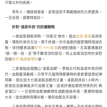
汗管以外的疾病。
老年人、糖尿病患者，呈現這些不典範癥狀的比例更高。
一旦呈現，請實時就診。
針對“溫差年夜”的防護戰略
一是留意靜態保熱，“洋蔥式”穿衣，提出
安慎 健檢
采用多
層、薄款的穿衣方法，便于依據一天中溫度的變更隨時增減衣
物，保持體表溫度
新竹 HPV疫苗
的絕對穩固。尤其要維護好
“頭、頸、背、足”等不難受涼的部位，防止血管因忽然的安慰
而痙
新竹 職業醫學科
攣。
二是重點追蹤關心“凌晨血壓”，季候瓜代和溫差年夜的時
代，血壓最易動搖。日常平凡服用降壓藥物的患者要留意紀律
用藥，提出加大力度凌晨血壓的丈量，凌晨起床后1小時內、
排尿后及服藥進步行血壓丈量，這是評價血壓把持情形的“黃
金窗口”。一旦發明血壓連續降低或動搖過年夜，應實時徵詢
大夫，迷信調劑用藥計劃，確保血壓全天安穩。
三是留意擇時活動，并充足熱身。選擇一天中溫度合適的