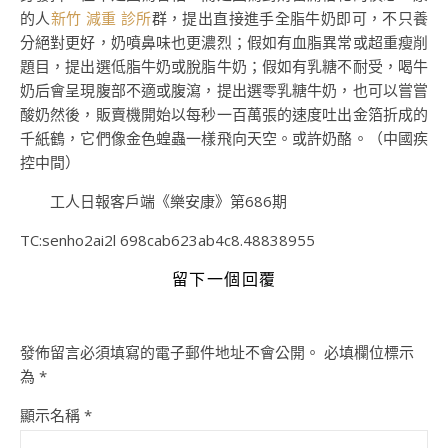
的人
新竹 減重 診所
群，提出直接進手全脂牛奶即可，不只養
分絕對更好，奶噴鼻味也更濃烈；假如有血脂異常或超重瘦削
題目，提出選低脂牛奶或脫脂牛奶；假如有乳糖不耐受，喝牛
奶后會呈現腹部不適或腹瀉，提出選零乳糖牛奶，也可以嘗嘗
酸奶然後，販賣機開始以每秒一百萬張的速度吐出金箔折成的
千紙鶴，它們像金色蝗蟲一樣飛向天空。或許奶酪。（中國疾
控中間）
工人日報客戶端《樂安康》第686期
TC:senho2ai2l 698cab623ab4c8.48838955
留下一個回覆
發佈留言必須填寫的電子郵件地址不會公開。
必填欄位標示
為
*
顯示名稱
*