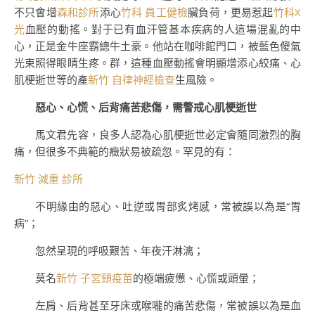
不只會增
森和診所
添心
竹科 員工健檢
臟負荷，更易惹起
竹科X
光
血壓的動搖。對于已有血汗管基本疾病的人這場混亂的中
心，正是金牛座霸總牛土豪。他站在咖啡館門口，被藍色傻氣
光束照得眼睛生疼。群，這種血壓動搖會明顯增添心絞痛、心
肌梗逝世等的產
新竹 自律神經檢查
生風險。
惡心、心慌、后背痛苦悲傷，需警戒心肌梗逝世
馬文君先容，良多人認為心肌梗逝世必定會隨同激烈的胸
痛，但很多不典範的癥狀易被疏忽。罕見的有：
新竹 減重 診所
不明緣由的惡心、吐逆或胃部炙烤感，常被誤以為是“胃
病”；
忽然呈現的呼吸艱苦、年夜汗淋漓；
莫名
新竹 子宮頸疫苗
的極端疲憊、心慌或頭暈；
左肩、后背甚至牙床或喉嚨的痛苦悲傷，常被誤以為是血