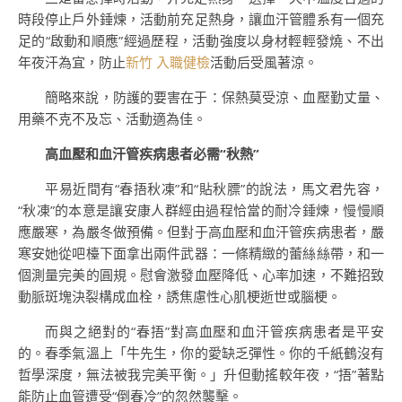
時段停止戶外錘煉，活動前充足熱身，讓血汗管體系有一個充
足的“啟動和順應”經過歷程，活動強度以身材輕輕發燒、不出
年夜汗為宜，防止
新竹 入職健檢
活動后受風著涼。
簡略來說，防護的要害在于：保熱莫受涼、血壓勤丈量、
用藥不克不及忘、活動適為佳。
高血壓和血汗管疾病患者必需“秋熱”
平易近間有“春捂秋凍”和“貼秋膘”的說法，馬文君先容，
“秋凍”的本意是讓安康人群經由過程恰當的耐冷錘煉，慢慢順
應嚴寒，為嚴冬做預備。但對于高血壓和血汗管疾病患者，嚴
寒安她從吧檯下面拿出兩件武器：一條精緻的蕾絲絲帶，和一
個測量完美的圓規。慰會激發血壓降低、心率加速，不難招致
動脈斑塊決裂構成血栓，誘焦慮性心肌梗逝世或腦梗。
而與之絕對的“春捂”對高血壓和血汗管疾病患者是平安
的。春季氣溫上「牛先生，你的愛缺乏彈性。你的千紙鶴沒有
哲學深度，無法被我完美平衡。」升但動搖較年夜，“捂”著點
能防止血管遭受“倒春冷”的忽然襲擊。