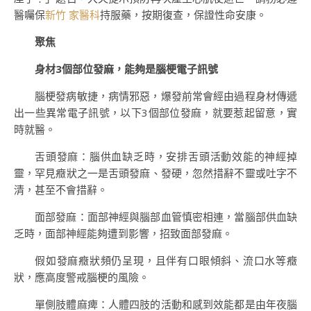
醫囑保
新竹 家醫科
持服藥，按期復查，保證性命安康。
聚焦
身材3個部位發麻，能夠是腦梗電子訊號
腦梗發病敏捷，病情邪惡，爆發前常會經由過程身材傳遞
出一些異常電子訊號，以下3個部位發麻，就要惹起留意，實
時就醫。
舌頭發麻：腦供血缺乏時，安排舌頭活動效能的神經掉
靈，罕見癥狀之一是舌頭發麻、發硬，忽然措辭不靈或吐字不
清，甚至不會措辭。
面部發麻：面部神經與腦部血管慎密相連，當腦部供血缺
乏時，面部神經能夠遭到影響，招致面部發麻。
假如發麻癥狀頻仍呈現，且伴有口眼傾斜、流口水等癥
狀，應高度警戒腦梗的風險。
單側肢體麻痺：人體四肢的活動和感到效能都是由年夜腦