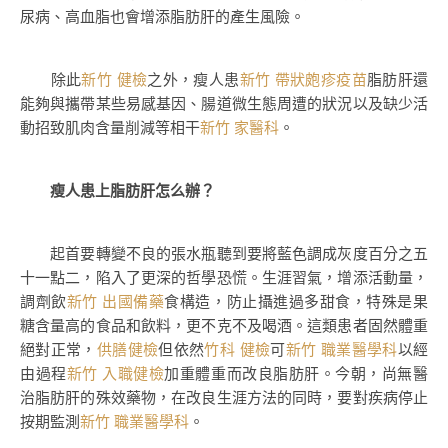
尿病、高血脂也會增添脂肪肝的產生風險。
除此
新竹 健檢
之外，瘦人患
新竹 帶狀皰疹疫苗
脂肪肝還
能夠與攜帶某些易感基因、腸道微生態周遭的狀況以及缺少活
動招致肌肉含量削減等相干
新竹 家醫科
。
瘦人患上脂肪肝怎么辦？
起首要轉變不良的張水瓶聽到要將藍色調成灰度百分之五
十一點二，陷入了更深的哲學恐慌。生涯習氣，增添活動量，
調劑飲
新竹 出國備藥
食構造，防止攝進過多甜食，特殊是果
糖含量高的食品和飲料，更不克不及喝酒。這類患者固然體重
絕對正常，
供膳健檢
但依然
竹科 健檢
可
新竹 職業醫學科
以經
由過程
新竹 入職健檢
加重體重而改良脂肪肝。今朝，尚無醫
治脂肪肝的殊效藥物，在改良生涯方法的同時，要對疾病停止
按期監測
新竹 職業醫學科
。