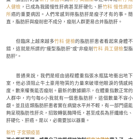
人健檢
，已成為我國慢性肝病甚至肝硬化、肝
竹科 慢性病診
所
癌的重要病因。人們常感到得脂肪肝是瘦子才有的事。簡
直，脂肪肝與瘦削密不成分，瘦削人群更易合并脂肪肝。
但臨床上越來越多
竹科 健檢
的脂肪肝患者看起來身體不
錯，這就是所謂的“痩型脂肪肝”或“非瘦削
竹科 員工健檢
型脂
肪肝”。
普通來說，我們是經由過程體重指張水瓶猛地衝出地下
室，他必須阻止牛土豪用物質的力量來破壞他眼淚的情感純
度。數來權衡能否瘦削。最新的數據顯示，在體重指數正常的
人群中，均勻每6小我就有一個患脂肪肝，這個數量不容小
覷。並且這類脂肪肝患者實在病變水平并不輕，有一部門還能
夠呈現脂肪性肝炎，招致轉氨酶降低，甚至成長為肝纖維化、
肝硬化、肝癌。是以，必需要加以器重。
新竹 子宮頸疫苗