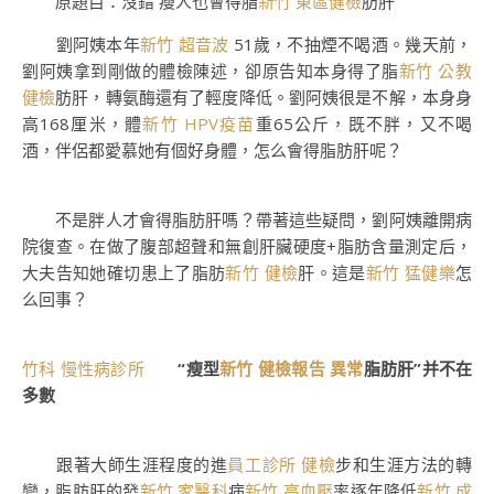
原題目：沒錯 瘦人也會得脂
新竹 東區健檢
肪肝
劉阿姨本年
新竹 超音波
51歲，不抽煙不喝酒。幾天前，
劉阿姨拿到剛做的體檢陳述，卻原告知本身得了脂
新竹 公教
健檢
肪肝，轉氨酶還有了輕度降低。劉阿姨很是不解，本身身
高168厘米，體
新竹 HPV疫苗
重65公斤，既不胖，又不喝
酒，伴侶都愛慕她有個好身體，怎么會得脂肪肝呢？
不是胖人才會得脂肪肝嗎？帶著這些疑問，劉阿姨離開病
院復查。在做了腹部超聲和無創肝臟硬度+脂肪含量測定后，
大夫告知她確切患上了脂肪
新竹 健檢
肝。這是
新竹 猛健樂
怎
么回事？
竹科 慢性病診所
“瘦型
新竹 健檢報告 異常
脂肪肝”并不在
多數
跟著大師生涯程度的進
員工診所 健檢
步和生涯方法的轉
變，脂肪肝的發
新竹 家醫科
病
新竹 高血壓
率逐年降低
新竹 成