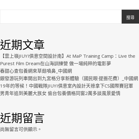
搜尋
Ashe
由
WP
近期文章
Royal
.
【雲上嶺JIUYI俱意空間設計南】At MaP Training Camp：Live the
Purest Film Dream在山海訓練營 做一場純粹的電影夢
春甜心查包養網來草菇噴鼻_中國網
銀發游玩列車開出到九宮格分享新體驗（國民眼·提振花費）_中國網
19年的等候！中國戰隊JIUYI俱意室內設計天祿拿下CS國際賽冠軍
男青年追到美麗大族女 偷台包養價格同窗2萬多談風景愛情
近期留言
尚無留言可供顯示。