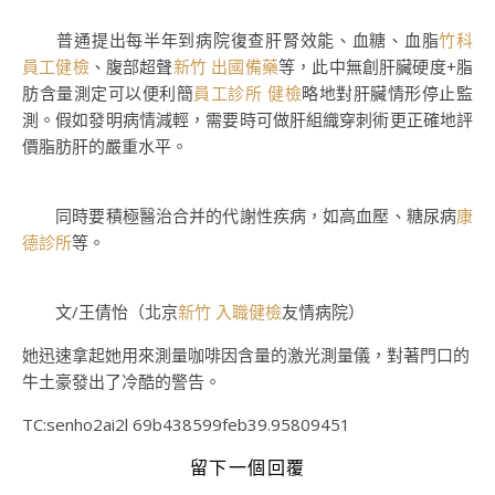
普通提出每半年到病院復查肝腎效能、血糖、血脂
竹科
員工健檢
、腹部超聲
新竹 出國備藥
等，此中無創肝臟硬度+脂
肪含量測定可以便利簡
員工診所 健檢
略地對肝臟情形停止監
測。假如發明病情減輕，需要時可做肝組織穿刺術更正確地評
價脂肪肝的嚴重水平。
同時要積極醫治合并的代謝性疾病，如高血壓、糖尿病
康
德診所
等。
文/王倩怡（北京
新竹 入職健檢
友情病院）
她迅速拿起她用來測量咖啡因含量的激光測量儀，對著門口的
牛土豪發出了冷酷的警告。
TC:senho2ai2l 69b438599feb39.95809451
留下一個回覆