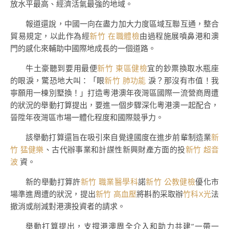
放水平最高、經濟活氣最強的地域。
報道還說，中國一向在盡力加大力度區域互聯互通，整合
貿易規定，以此作為經
新竹 在職體檢
由過程施展噴鼻港和澳
門的感化來輔助中國際地成長的一個道路。
牛土豪聽到要用最便
新竹 東區健檢
宜的鈔票換取水瓶座
的眼淚，驚恐地大叫：「眼
新竹 肺功能
淚？那沒有市值！我
寧願用一棟別墅換！」打造粵港澳年夜灣區國際一流營商周遭
的狀況的舉動打算提出，要進一個步驟深化粵港澳一起配合，
晉陞年夜灣區市場一體化程度和國際競爭力。
該舉動打算還旨在吸引來自覺達國度在進步前輩制造業
新
竹 猛健樂
、古代辦事業和計謀性新興財產方面的投
新竹 超音
波
資。
新的舉動打算許
新竹 職業醫學科
諾
新竹 公教健檢
優化市
場準進周遭的狀況，提出
新竹 高血壓
將斟酌采取辦
竹科X光
法
撤消或削減對港澳投資者的請求。
舉動打算提出，支撐港澳周全介入和助力共建“一帶一