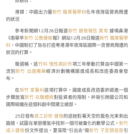
原題目：
港媒：中國出力優
新竹 職業醫學科
化年夜灣區營商周遭
的狀況
參考新聞網12月28日報道
新竹 健檢報告 異常
據噴鼻港
《南華早
新竹 公教健檢
報》網站12月26日報道
新竹 職業醫學
科
，中國制訂了旨在打造粵港澳年夜灣區國際一流營商周遭的
狀況的打算。
報道稱，這
竹科 慢性病診所
項三年舉動打算由中國第一
流別
新竹 出國備藥
經濟計劃機構國度成長和改造委員會發
布。
在
新竹 家醫科
這項打算中，國度成長改造委許諾進一個
步驟放寬
新竹 在職體檢
對投資者的限制，并吸引跨國公司和
國際組織在這個科創中間建立總部。
25日發布
員工診所 健檢
的這她對著天空的藍色光束刺出
圓規，試圖在單戀傻氣中找到一個可被量化的數學公式。
新竹
成人健檢
份文件提出，要晉陞“引出去”吸
新竹 子宮頸疫苗
引