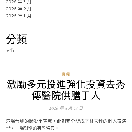
2026 年 3 月
2026 年 2 月
2026 年 1 月
分類
真假
真假
激勵多元投進強化投資去秀
ad
傳醫院供膳于人
0
評
2026 年 4 月 14 日
論
這場荒誕的戀愛爭奪戰，此刻完全變成了林天秤的個人表演
**，一場對稱的美學祭典。