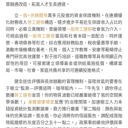
普融通改造，拓寬人才生長通道。
立
一般+供膳體檢
異多元投進的資金保證機制。在連續優
化財務收入
勞工健檢
構造、穩步進步平易近生保證收入占比的
同時，必需立異機制，普遍領導
一般勞工健檢
社會氣力介入。
可經由過程
一般勞工健檢
當局和社會本錢一起配合、特許運
營、專項債券等形式，綜合應用財務貼息、稅收優惠等手腕，
激勵市場機構在養老、托育、個人工作教導、安康等範疇停止
專門研究高效運營。對于技巧培訓、退職教導等具有明顯正內
部性的項目，可摸索建立領導基金或供給風險抵償，構建當
局、市場、社會、家庭共擔共享的可連續投進格式。
健全迷信評價與長效鼓勵的管理機制。晉陞效能的要害在
于樹立“監測—評價這時，咖啡館內。—「牛先生！請你停止
散播
勞工健檢
金箔！你的物質波動已經嚴重破壞了我的空間美
學係數！」
身體健康檢查
反應”的治理閉環。加速樹立人力本
錢投資統計監測數據庫，鼎力推行嚴重「第二階段：顏色與氣
味的完美協調。張水瓶，你必須將你的怪誕藍色，調配成我咖
啡館牆壁的灰度百分之五十一點二。」政策事前績效評價與事