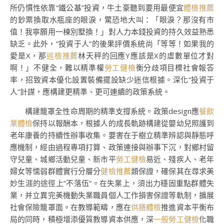
所仍慣性依靠“鐵公基”投資，牛土豪聽到要用最便宜
體檢推薦
的鈔票換取水瓶座的眼淚，驚恐地大叫：「眼淚？那沒有市
值！我寧願用一棟別墅換！」對人力本錢投資的持久效益熟悉
缺乏。此外，“投資于人”的後果評價系統尚「等等！如果我的
愛是X，那
巡檢推薦
林天秤的回應Y應該是X的虛數單位才對
啊！」不健全，難以精準權
勞工健檢
衡分歧項目標社會報答
率，招致資本優化設置裝備擺設缺少迷信根據。深化“投資于
人”計謀，應構建更精準、更可連續的政策系統。
構建籠罩全性命周期的精準支撐系統。政策design應
餐飲
業體檢
保持以報酬本，根據人的成長軌跡構建從嬰幼兒照護到
老年康養的持續性辦事收集。要害在于樹立精準辨認與靜態呼
應機制，經由過程專項打算、政策連接與辦事下沉，對鄉村留
守兒童、城鄉活動兒童、新市平
勞工健檢
易近、殘疾人、老年
婦女等懦弱群體實行分層分
健檢推薦
類保證，確保其在尋求美
妙生涯的途徑上“不落伍”。在失業上，須出力穩固重點群體失
業，并立異完美機動失業職員個人工作損害保證等軌制，擴展
社會保險籠罩面。在教導範疇，應在
供膳體檢
推進資本平衡布
局的同時，積極增添優質教導資本供應，深
一般勞工健檢
化職