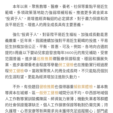
本年以來，聚焦教導、醫療、養老、社保等重點平易近生
範疇，多項政策落地助力強弱項補短板。推進更多資金資本
“投資于人”，是增進經濟輪迴的必定請求，對于盡力保證和改
良平易近生、增進人的周全成長具有主要意義。
強化“投資于人”，對晉陞平易近生福祉、加強成長動能意
義嚴重。近年來，我國連續加強對平易近生範疇的投進，平易
近生扶植加倍公正、平衡、普惠、可及。例如，各地向合適前
提的3周歲以下嬰幼兒家庭發放每年3600元的育兒補助，受害
范圍普遍。進步基
巡檢推薦
礎醫療保證程度、穩固和擴展失
業、進步基礎養老金程度等舉動
勞工健檢
也在推動實行經過歷
程
勞工健檢
中。當政策聚焦人的周全成長時，不只能點亮個別
的生涯盼望，更能為經濟增加注進耐久動力。
不外，有些題目
健檢推薦
也值得器重
餐飲業體檢
。基本教
導資本在城鄉、區
一般勞工健檢
域間分派不均，中西部地域個
人工作教導實訓裝備陳腐、師資氣力單薄；機動失業者等群體
的社會保證籠罩缺乏，個人工作損害保證等軌制仍需完美；持
久護理、心思安康等新興需求尚未獲得充足追蹤關心；部門處