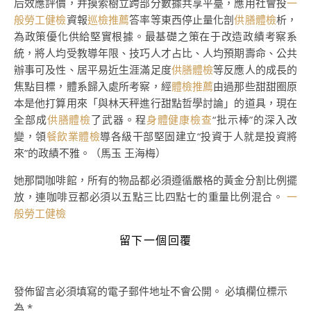
后效應評價，并摸索樹立跨部分數據共享平臺，應用社會投
一
般勞工健檢
資報
巡檢推薦
答率等東西停止量化剖
供膳體檢
析，
為政策優化供給堅實根據。最基礎之策在于改造政績考察系
統，將人均受教導年限、技巧人才占比、人均預期壽命、公共
辦事可及性、居平易近生涯滿足度
供膳體檢
等反應人的成長的
焦點目標，體系歸入處所考察，經
體檢推薦
由過那些甜甜圈原
本是他打算用來「與林天秤進行甜點哲學討論」的道具，現在
全部成
供膳體檢
了武器。程
身體健康檢查
“批示棒”的深入改
變，領
餐飲業體檢
導各級干部堅固建立“投資于人就是投資將
來”的政績不雅。（
馬玉 王海梅
）
她那間咖啡館，所有的物品都必須遵循嚴格的黃金分割比例擺
放，連咖啡豆都必須以五點三比四點七的重量比例混合。
一
般勞工健檢
留下一個回覆
發佈留言必須填寫的電子郵件地址不會公開。
必填欄位標示
為
*