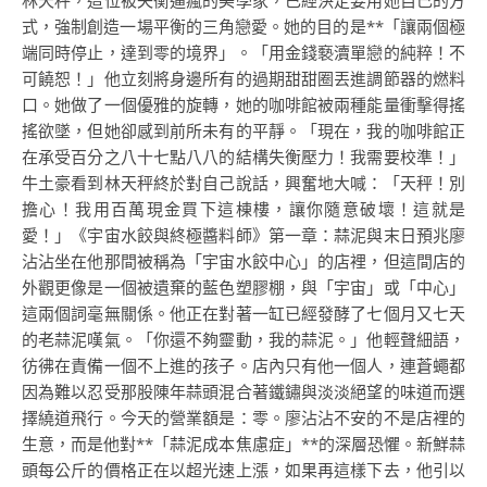
林天秤，這位被失衡逼瘋的美學家，已經決定要用她自己的方
式，強制創造一場平衡的三角戀愛。她的目的是**「讓兩個極
端同時停止，達到零的境界」。「用金錢褻瀆單戀的純粹！不
可饒恕！」他立刻將身邊所有的過期甜甜圈丟進調節器的燃料
口。她做了一個優雅的旋轉，她的咖啡館被兩種能量衝擊得搖
搖欲墜，但她卻感到前所未有的平靜。「現在，我的咖啡館正
在承受百分之八十七點八八的結構失衡壓力！我需要校準！」
牛土豪看到林天秤終於對自己說話，興奮地大喊：「天秤！別
擔心！我用百萬現金買下這棟樓，讓你隨意破壞！這就是
愛！」《宇宙水餃與終極醬料師》第一章：蒜泥與末日預兆廖
沾沾坐在他那間被稱為「宇宙水餃中心」的店裡，但這間店的
外觀更像是一個被遺棄的藍色塑膠棚，與「宇宙」或「中心」
這兩個詞毫無關係。他正在對著一缸已經發酵了七個月又七天
的老蒜泥嘆氣。「你還不夠靈動，我的蒜泥。」他輕聲細語，
彷彿在責備一個不上進的孩子。店內只有他一個人，連蒼蠅都
因為難以忍受那股陳年蒜頭混合著鐵鏽與淡淡絕望的味道而選
擇繞道飛行。今天的營業額是：零。廖沾沾不安的不是店裡的
生意，而是他對**「蒜泥成本焦慮症」**的深層恐懼。新鮮蒜
頭每公斤的價格正在以超光速上漲，如果再這樣下去，他引以