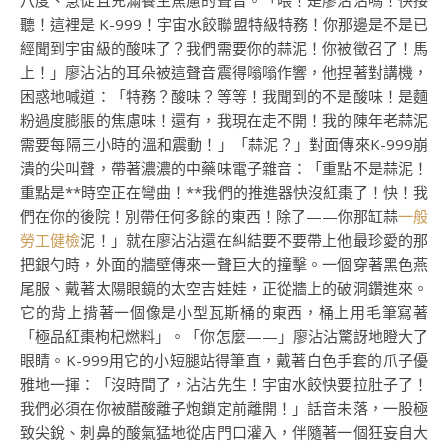
八度、急促且充滿養生焦慮的聲音。「喂！是廖沾沾嗎！快接
聽！這裡是 K-999！宇宙水餃聯盟特級特務！你那邊是不是已
經聞到宇宙級的酸味了？我們需要你的蒜泥！你被徵召了！馬
上！」廖沾沾的耳朵被這聲音震得嗡嗡作響，他捏著對講機，
困惑地喊道：「特務？酸味？等等！我聞到的不是酸味！是麵
粉過度膨脹的焦慮味！還有，我現在走不開！我的陳年老蒜泥
需要每隔三小時的溫和震動！」「蒜泥？」對面傳來K-999崩
潰的尖叫聲，帶著濃濃的中藥味電子雜音：「重點不是蒜泥！
重點是**時空正在彎曲！**我們的推進器快沒紅棗了！快！我
們在你的後院！別帶任何多餘的東西！除了——你那缸蒜
一般
勞工健檢
泥！」就在廖沾沾還在糾結要不要帶上他最珍愛的那
把銀勺時，外面的牆壁傳來一聲巨大的撞擊。一個穿著黑色燕
尾服、戴著太陽眼鏡的太空吉娃娃，正從牆上的破洞鑽進來。
它的背上揹著一個像是小型瓦斯桶的東西，桶上用毛筆寫著
「極品紅棗枸杞燃料」。「你怎麼——」廖沾沾驚訝地瞪大了
眼睛。K-999用它的小短腿站得筆直，戴著白色手套的爪子優
雅地一揮：「沒時間了，沾沾先生！宇宙水餃快要拉肚子了！
我們必須在你被醋酸離子炮鎖定前離開！」話音未落，一股極
致尖銳、刺鼻的酸氣猛地從店門口灌入，伴隨著一個狂妄自大