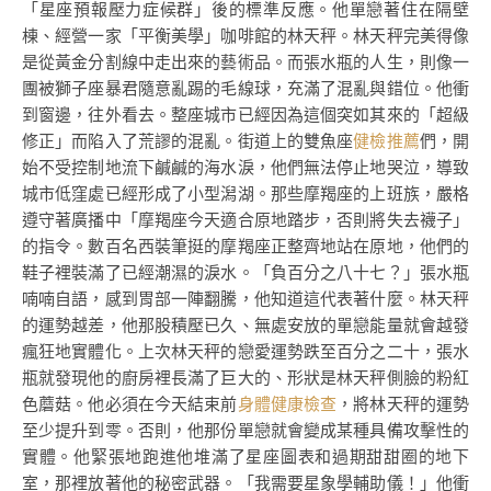
「星座預報壓力症候群」後的標準反應。他單戀著住在隔壁
棟、經營一家「平衡美學」咖啡館的林天秤。林天秤完美得像
是從黃金分割線中走出來的藝術品。而張水瓶的人生，則像一
團被獅子座暴君隨意亂踢的毛線球，充滿了混亂與錯位。他衝
到窗邊，往外看去。整座城市已經因為這個突如其來的「超級
修正」而陷入了荒謬的混亂。街道上的雙魚座
健檢推薦
們，開
始不受控制地流下鹹鹹的海水淚，他們無法停止地哭泣，導致
城市低窪處已經形成了小型潟湖。那些摩羯座的上班族，嚴格
遵守著廣播中「摩羯座今天適合原地踏步，否則將失去襪子」
的指令。數百名西裝筆挺的摩羯座正整齊地站在原地，他們的
鞋子裡裝滿了已經潮濕的淚水。「負百分之八十七？」張水瓶
喃喃自語，感到胃部一陣翻騰，他知道這代表著什麼。林天秤
的運勢越差，他那股積壓已久、無處安放的單戀能量就會越發
瘋狂地實體化。上次林天秤的戀愛運勢跌至百分之二十，張水
瓶就發現他的廚房裡長滿了巨大的、形狀是林天秤側臉的粉紅
色蘑菇。他必須在今天結束前
身體健康檢查
，將林天秤的運勢
至少提升到零。否則，他那份單戀就會變成某種具備攻擊性的
實體。他緊張地跑進他堆滿了星座圖表和過期甜甜圈的地下
室，那裡放著他的秘密武器。「我需要星象學輔助儀！」他衝