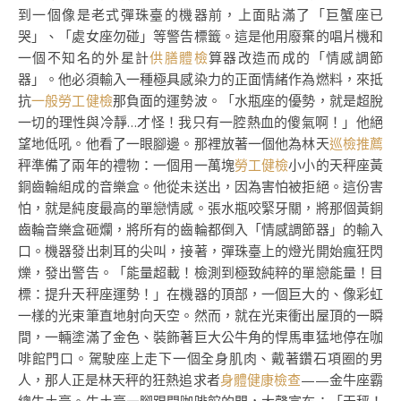
到一個像是老式彈珠臺的機器前，上面貼滿了「巨蟹座已
哭」、「處女座勿碰」等警告標籤。這是他用廢棄的唱片機和
一個不知名的外星計
供膳體檢
算器改造而成的「情感調節
器」。他必須輸入一種極具感染力的正面情緒作為燃料，來抵
抗
一般勞工健檢
那負面的運勢波。「水瓶座的優勢，就是超脫
一切的理性與冷靜…才怪！我只有一腔熱血的傻氣啊！」他絕
望地低吼。他看了一眼腳邊。那裡放著一個他為林天
巡檢推薦
秤準備了兩年的禮物：一個用一萬塊
勞工健檢
小小的天秤座黃
銅齒輪組成的音樂盒。他從未送出，因為害怕被拒絕。這份害
怕，就是純度最高的單戀情感。張水瓶咬緊牙關，將那個黃銅
齒輪音樂盒砸爛，將所有的齒輪都倒入「情感調節器」的輸入
口。機器發出刺耳的尖叫，接著，彈珠臺上的燈光開始瘋狂閃
爍，發出警告。「能量超載！檢測到極致純粹的單戀能量！目
標：提升天秤座運勢！」在機器的頂部，一個巨大的、像彩虹
一樣的光束筆直地射向天空。然而，就在光束衝出屋頂的一瞬
間，一輛塗滿了金色、裝飾著巨大公牛角的悍馬車猛地停在咖
啡館門口。駕駛座上走下一個全身肌肉、戴著鑽石項圈的男
人，那人正是林天秤的狂熱追求者
身體健康檢查
——金牛座霸