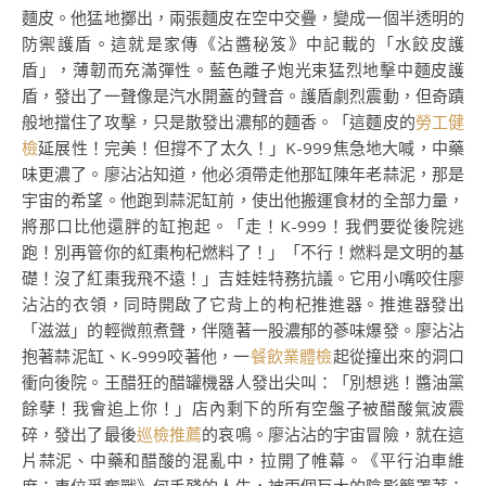
麵皮。他猛地擲出，兩張麵皮在空中交疊，變成一個半透明的
防禦護盾。這就是家傳《沾醬秘笈》中記載的「水餃皮護
盾」，薄韌而充滿彈性。藍色離子炮光束猛烈地擊中麵皮護
盾，發出了一聲像是汽水開蓋的聲音。護盾劇烈震動，但奇蹟
般地擋住了攻擊，只是散發出濃郁的麵香。「這麵皮的
勞工健
檢
延展性！完美！但撐不了太久！」K-999焦急地大喊，中藥
味更濃了。廖沾沾知道，他必須帶走他那缸陳年老蒜泥，那是
宇宙的希望。他跑到蒜泥缸前，使出他搬運食材的全部力量，
將那口比他還胖的缸抱起。「走！K-999！我們要從後院逃
跑！別再管你的紅棗枸杞燃料了！」「不行！燃料是文明的基
礎！沒了紅棗我飛不遠！」吉娃娃特務抗議。它用小嘴咬住廖
沾沾的衣領，同時開啟了它背上的枸杞推進器。推進器發出
「滋滋」的輕微煎煮聲，伴隨著一股濃郁的蔘味爆發。廖沾沾
抱著蒜泥缸、K-999咬著他，一
餐飲業體檢
起從撞出來的洞口
衝向後院。王醋狂的醋罐機器人發出尖叫：「別想逃！醬油黨
餘孽！我會追上你！」店內剩下的所有空盤子被醋酸氣波震
碎，發出了最後
巡檢推薦
的哀鳴。廖沾沾的宇宙冒險，就在這
片蒜泥、中藥和醋酸的混亂中，拉開了帷幕。《平行泊車維