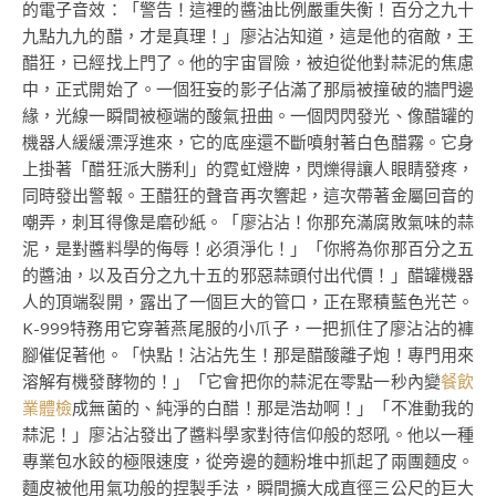
的電子音效：「警告！這裡的醬油比例嚴重失衡！百分之九十
九點九九的醋，才是真理！」廖沾沾知道，這是他的宿敵，王
醋狂，已經找上門了。他的宇宙冒險，被迫從他對蒜泥的焦慮
中，正式開始了。一個狂妄的影子佔滿了那扇被撞破的牆門邊
緣，光線一瞬間被極端的酸氣扭曲。一個閃閃發光、像醋罐的
機器人緩緩漂浮進來，它的底座還不斷噴射著白色醋霧。它身
上掛著「醋狂派大勝利」的霓虹燈牌，閃爍得讓人眼睛發疼，
同時發出警報。王醋狂的聲音再次響起，這次帶著金屬回音的
嘲弄，刺耳得像是磨砂紙。「廖沾沾！你那充滿腐敗氣味的蒜
泥，是對醬料學的侮辱！必須淨化！」「你將為你那百分之五
的醬油，以及百分之九十五的邪惡蒜頭付出代價！」醋罐機器
人的頂端裂開，露出了一個巨大的管口，正在聚積藍色光芒。
K-999特務用它穿著燕尾服的小爪子，一把抓住了廖沾沾的褲
腳催促著他。「快點！沾沾先生！那是醋酸離子炮！專門用來
溶解有機發酵物的！」「它會把你的蒜泥在零點一秒內變
餐飲
業體檢
成無菌的、純淨的白醋！那是浩劫啊！」「不准動我的
蒜泥！」廖沾沾發出了醬料學家對待信仰般的怒吼。他以一種
專業包水餃的極限速度，從旁邊的麵粉堆中抓起了兩團麵皮。
麵皮被他用氣功般的捏製手法，瞬間擴大成直徑三公尺的巨大