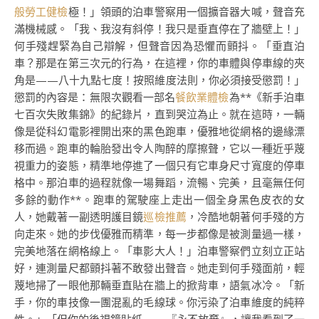
般勞工健檢
極！」領頭的泊車警察用一個擴音器大喊，聲音充
滿機械感。「我、我沒有斜停！我只是垂直停在了牆壁上！」
何手殘趕緊為自己辯解，但聲音因為恐懼而顫抖。「垂直泊
車？那是在第三次元的行為，在這裡，你的車體與停車線的夾
角是——八十九點七度！按照維度法則，你必須接受懲罰！」
懲罰的內容是：無限次觀看一部名
餐飲業體檢
為**《新手泊車
七百次失敗集錦》的紀錄片，直到哭泣為止。就在這時，一輛
像是從科幻電影裡開出來的黑色跑車，優雅地從網格的邊緣漂
移而過。跑車的輪胎發出令人陶醉的摩擦聲，它以一種近乎蔑
視重力的姿態，精準地停進了一個只有它車身尺寸寬度的停車
格中。那泊車的過程就像一場舞蹈，流暢、完美，且毫無任何
多餘的動作**。跑車的駕駛座上走出一個全身黑色皮衣的女
人，她戴著一副透明護目鏡
巡檢推薦
，冷酷地朝著何手殘的方
向走來。她的步伐優雅而精準，每一步都像是被測量過一樣，
完美地落在網格線上。「車影大人！」泊車警察們立刻立正站
好，連測量尺都顫抖著不敢發出聲音。她走到何手殘面前，輕
蔑地掃了一眼他那輛垂直貼在牆上的掀背車，語氣冰冷。「新
手，你的車技像一團混亂的毛線球。你污染了泊車維度的純粹