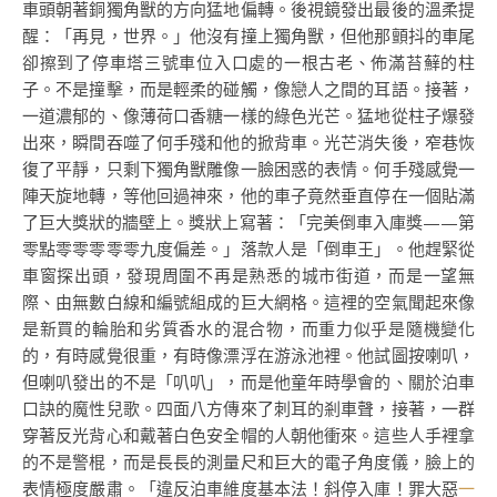
車頭朝著銅獨角獸的方向猛地偏轉。後視鏡發出最後的溫柔提
醒：「再見，世界。」他沒有撞上獨角獸，但他那顫抖的車尾
卻擦到了停車塔三號車位入口處的一根古老、佈滿苔蘚的柱
子。不是撞擊，而是輕柔的碰觸，像戀人之間的耳語。接著，
一道濃郁的、像薄荷口香糖一樣的綠色光芒。猛地從柱子爆發
出來，瞬間吞噬了何手殘和他的掀背車。光芒消失後，窄巷恢
復了平靜，只剩下獨角獸雕像一臉困惑的表情。何手殘感覺一
陣天旋地轉，等他回過神來，他的車子竟然垂直停在一個貼滿
了巨大獎狀的牆壁上。獎狀上寫著：「完美倒車入庫獎——第
零點零零零零零九度偏差。」落款人是「倒車王」。他趕緊從
車窗探出頭，發現周圍不再是熟悉的城市街道，而是一望無
際、由無數白線和編號組成的巨大網格。這裡的空氣聞起來像
是新買的輪胎和劣質香水的混合物，而重力似乎是隨機變化
的，有時感覺很重，有時像漂浮在游泳池裡。他試圖按喇叭，
但喇叭發出的不是「叭叭」，而是他童年時學會的、關於泊車
口訣的魔性兒歌。四面八方傳來了刺耳的剎車聲，接著，一群
穿著反光背心和戴著白色安全帽的人朝他衝來。這些人手裡拿
的不是警棍，而是長長的測量尺和巨大的電子角度儀，臉上的
表情極度嚴肅。「違反泊車維度基本法！斜停入庫！罪大惡
一