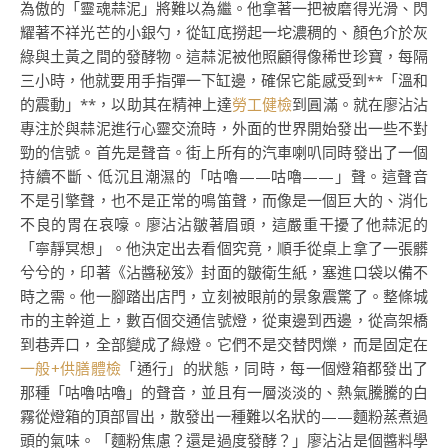
為傲的「靈魂蒜泥」將難以為繼。他拿著一把被磨得光滑、閃
耀著不祥光芒的小銀勺，從缸底撈起一坨濃稠的、顏色介於灰
綠與土黃之間的發酵物。這蒜泥被他照顧得像稀世珍寶，每隔
三小時，他就要用手指彈一下缸邊，確保它能感受到**「溫和
的震動」**，以助其在精神上達
勞工健檢
到圓滿。就在廖沾沾
專注於與蒜泥進行心靈交流時，外面的世界開始發出一些不對
勁的信號。首先是聲音。街上所有的汽車喇叭同時發出了一個
持續不斷、低沉且潮濕的「咕嚕——咕嚕——」聲。這聲音
不是引擎聲，也不是正常的鳴笛聲，而像是一個巨大的、消化
不良的胃在哀嚎。廖沾沾皺著眉頭，這嚴重干擾了他蒜泥的
「寧靜冥想」。他決定出去看個究竟，順手從桌上拿了一張髒
兮兮的，印著《沾醬秘笈》封面的皺衛生紙，塞進口袋以備不
時之需。他一腳踏出店門，立刻被眼前的景象震驚了。整條城
市的主幹道上，數百個交通信號燈，從東邊到西邊，從高架橋
到巷弄口，全部變成了綠燈。它們不是交替閃爍，而是固定在
一般+供膳體檢
「通行」的狀態，同時，每一個燈箱都發出了
那種「咕嚕咕嚕」的聲音，並且有一層淡淡的、熱氣騰騰的白
霧從燈箱的頂部冒出，散發出一種難以名狀的——麵粉蒸煮過
頭的氣味。「麵粉焦慮？還是過度發酵？」廖沾沾是個醬料學