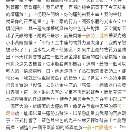
總牛土豪。牛土豪一腳踢開咖啡館的門，大聲宣布：「天秤！
別管那什麼負運勢！我已經用一百噸的純金箔買下了今天所有
的壞運氣！」「從現在開始，你的運勢由我主宰！我的金錢，
就是你的正面能量！」牛土豪的行為，讓張水瓶的光束在空中
瞬間扭曲，與一種夾雜著銅臭味的金色光芒對撞。天空開始下
起了荒謬的雨。雨點不是水，而是閃耀
一般勞工健檢
著淚光的
小小黃銅齒輪。「不行！金牛座的物質力量太強了！我的單戀
被汙染了！」張水瓶大喊。他知道，如果牛土豪的物質力量勝
出，林天秤將會被困在一個充滿金錢和俗氣的虛假愛情裡，而
他將永遠失去機會。張水瓶看向那機器，還剩下最後一個可以
輸入的「情緒燃料」口。他迅速撕下了貼在他背後衣領上，那
張寫著「我就是個單戀傻瓜」的標籤，丟了進去。他必須用自
己最真實的「傻氣」去對抗金牛座的「霸氣」！調節器再次發
出轟鳴，這一次，射向天空的光束不再是彩虹色，而是充滿了
水瓶座特有的怪誕藍色**。藍色光束與金色光芒在空中形成了
一個巨大的、旋轉著的太極圖案，像是在爭奪林天秤的靈
勞工
健檢
魂。這場以星座運勢為賭注、以單戀能量為武器的荒唐戰
爭，正式打響了。藍色與金色的光芒在林天秤咖啡館上空劇烈
衝撞，創造出一個不斷旋轉的怪異氣旋
一般+供膳體檢
。「牛