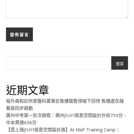
搜尋
近期文章
裕升森和診所家醫科置業在售樓盤暫停線下招待 售樓處在線
看房同步啟動
廣州中考第一批次錄取：廣州JIUYI俱意空間設計外校733分、
中本貫通638分
【雲上嶺JIUYI俱意空間設計南】At MaP Training Camp：