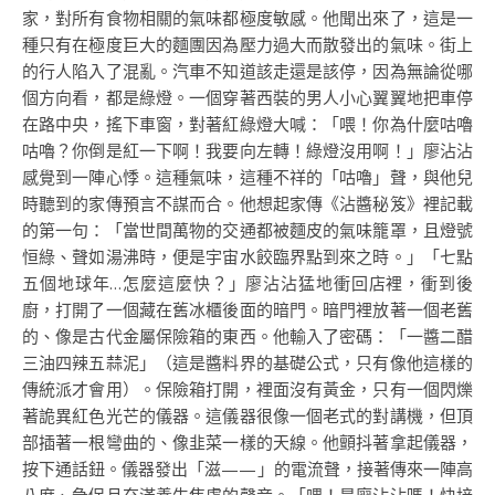
家，對所有食物相關的氣味都極度敏感。他聞出來了，這是一
種只有在極度巨大的麵團因為壓力過大而散發出的氣味。街上
的行人陷入了混亂。汽車不知道該走還是該停，因為無論從哪
個方向看，都是綠燈。一個穿著西裝的男人小心翼翼地把車停
在路中央，搖下車窗，對著紅綠燈大喊：「喂！你為什麼咕嚕
咕嚕？你倒是紅一下啊！我要向左轉！綠燈沒用啊！」廖沾沾
感覺到一陣心悸。這種氣味，這種不祥的「咕嚕」聲，與他兒
時聽到的家傳預言不謀而合。他想起家傳《沾醬秘笈》裡記載
的第一句：「當世間萬物的交通都被麵皮的氣味籠罩，且燈號
恒綠、聲如湯沸時，便是宇宙水餃臨界點到來之時。」「七點
五個地球年…怎麼這麼快？」廖沾沾猛地衝回店裡，衝到後
廚，打開了一個藏在舊冰櫃後面的暗門。暗門裡放著一個老舊
的、像是古代金屬保險箱的東西。他輸入了密碼：「一醬二醋
三油四辣五蒜泥」（這是醬料界的基礎公式，只有像他這樣的
傳統派才會用）。保險箱打開，裡面沒有黃金，只有一個閃爍
著詭異紅色光芒的儀器。這儀器很像一個老式的對講機，但頂
部插著一根彎曲的、像韭菜一樣的天線。他顫抖著拿起儀器，
按下通話鈕。儀器發出「滋——」的電流聲，接著傳來一陣高