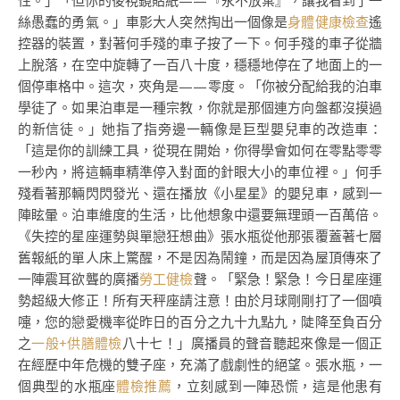
性。」「但你的後視鏡貼紙——『永不放棄』，讓我看到了一
絲愚蠢的勇氣。」車影大人突然掏出一個像是
身體健康檢查
遙
控器的裝置，對著何手殘的車子按了一下。何手殘的車子從牆
上脫落，在空中旋轉了一百八十度，穩穩地停在了地面上的一
個停車格中。這次，夾角是——零度。「你被分配給我的泊車
學徒了。如果泊車是一種宗教，你就是那個連方向盤都沒摸過
的新信徒。」她指了指旁邊一輛像是巨型嬰兒車的改造車：
「這是你的訓練工具，從現在開始，你得學會如何在零點零零
一秒內，將這輛車精準停入對面的針眼大小的車位裡。」何手
殘看著那輛閃閃發光、還在播放《小星星》的嬰兒車，感到一
陣眩暈。泊車維度的生活，比他想象中還要無理頭一百萬倍。
《失控的星座運勢與單戀狂想曲》張水瓶從他那張覆蓋著七層
舊報紙的單人床上驚醒，不是因為鬧鐘，而是因為屋頂傳來了
一陣震耳欲聾的廣播
勞工健檢
聲。「緊急！緊急！今日星座運
勢超級大修正！所有天秤座請注意！由於月球剛剛打了一個噴
嚏，您的戀愛機率從昨日的百分之九十九點九，陡降至負百分
之
一般+供膳體檢
八十七！」廣播員的聲音聽起來像是一個正
在經歷中年危機的雙子座，充滿了戲劇性的絕望。張水瓶，一
個典型的水瓶座
體檢推薦
，立刻感到一陣恐慌，這是他患有