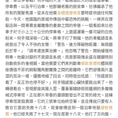
度：車位爭奪戰》何手殘的人生，被兩個巨大的陰影籠罩著：
停車費，以及平行泊車。他那輛老舊的掀背車，彷彿繼承了他
所有的駕駛焦慮，從未在他需
身體健康檢查
要時提供過任何幫
助。今天，他面臨的是城市傳說中最恐怖的挑戰，一條夾在理
髮店與一間專賣金屬雕像的畫廊之間的窄巷。一個看起來比他
車子尺寸小上三十公分的停車格，上面還灑著一層可疑的白色
粉末。何手殘深吸一口氣。將車子打了倒檔。他的車載語音系
統發出了令人不快的女聲：「警告，後方障礙物距離：無限趨
近於零。」「請考慮放棄治療。」他忽略了警告，開始緩慢地
倒車。他最討厭的不是語音系統，而是那兩塊永遠在關鍵時刻
自動收折的後視鏡。當他需要它們來判斷車
餐飲業體檢
體與那
座價值不菲的銅製獨角獸雕像之間的距離時，它們卻像兩片羞
澀的耳朵一樣，優雅地縮了回去。同時發出低語：「你還是別
看了，反正你也停不好。」何手殘感覺心臟快要跳出來了。他
轉頭看去，發現那座高聳入雲、覆蓋著鏽跡斑斑鐵網的多層機
械式停車塔，正在那片窄巷的盡頭散發出不正常的綠光。這棟
停車塔是個異類，它的三號車位始終空著，並且傳說只要有人
敢在它面前失敗十八次，就會被傳送到一個泊車地獄
健檢推
薦
。他已經失敗了十七次。現在是第十八次。他打了方向盤，