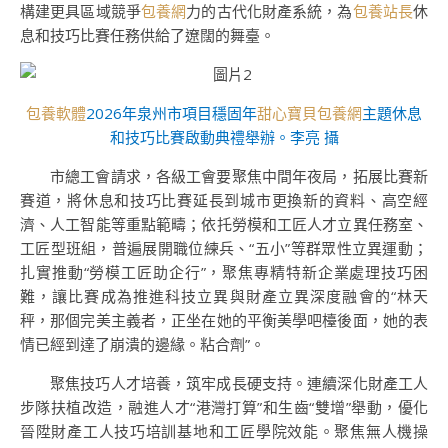
構建更具區域競爭
包養網
力的古代化財產系統，為
包養站長
休
息和技巧比賽任務供給了遼闊的舞臺。
包養軟體
2026年泉州市項目穩固年
甜心寶貝包養網
主題休息
和技巧比賽啟動典禮舉辦。李亮 攝
市總工會請求，各級工會要聚焦中間年夜局，拓展比賽新
賽道，將休息和技巧比賽延長到城市更換新的資料、高空經
濟、人工智能等重點範疇；依托勞模和工匠人才立異任務室、
工匠型班組，普遍展開職位練兵、“五小”等群眾性立異運動；
扎實推動“勞模工匠助企行”，聚焦專精特新企業處理技巧困
難，讓比賽成為推進科技立異與財產立異深度融會的“林天
秤，那個完美主義者，正坐在她的平衡美學吧檯後面，她的表
情已經到達了崩潰的邊緣。粘合劑”。
聚焦技巧人才培養，筑牢成長硬支持。連續深化財產工人
步隊扶植改造，融進人才“港灣打算”和生齒“雙增”舉動，優化
晉陞財產工人技巧培訓基地和工匠學院效能。聚焦無人機操