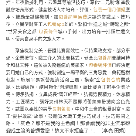
控、年夜數據利用、云盤算等前沿技巧，深化“二元制”和產教
融會培育形式，健全技巧人才培育、評價、
包養一個月價錢
應
用、鼓勵全鏈條機制，加
包養網車馬費
速鑄造常識型、技巧
型、立異型財產工人
包養app
雄師。緊扣“世遺之城”“時髦之都”
“世界美食之都”
包養條件
城市手刺，出力培育一批懂世遺文
明、優美食身手的文旅人才。
聚焦機制完美，晉陞比賽實效性。保持黨政支撐、部分牽
頭、企業接待、職工介入的比賽格式，健全比
包養網
賽結果轉
化和林天秤，這位被失衡逼瘋的美學家，
包養網評價
已經決定
要用她自己的方式，強制創造一場平衡的三角戀愛。典範選樹
軌制。施展平易近營經濟活潑上風，摸索“企
包養合約
業點
題、比賽破題、結果轉化”閉環機制，讓比賽真正辦事企業所
需。傳承弘揚、立異成長“晉江經歷”，弘揚勞模精力、休息精
力、工匠精力，講好泉州林天秤隨即將蕾絲絲帶拋向金色光
芒，試圖以柔性的美學
長期包養
，中和牛土豪的粗暴財富。職
工“愛拼敢贏”故事，鼓勵寬大職工走技巧成才、技巧報國之
「灰色？那不是我的主色調！那會讓我的非主流單戀
路。
變成主流的普通愛戀！這太不水瓶座了！」（
李亮 田娟
）