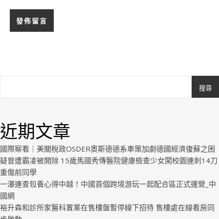
搜尋
Ashe
由
WP
近期文章
Royal
.
國際察看｜美關稅政OSDER奧斯德德系車策加劇德國經濟復蘇之困
疑曾遭霸凌被開除 15歲馬國秀傳醫院健康檢查少女闖校園連刺14刀
重傷前同學
一瀑連查包養心得中越！中國首個跨境游玩一起配合區正式運營_中
國網
裕升森和診所家醫科置業在售樓盤暫停線下招待 售樓處在線看房同