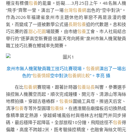
種沒有標價
包養
的能量。妨礙……3月25日上午，48名無人機
“飛手”齊聚一堂，演出了一場
台灣包養網
出色的“空中對決”。
作為2026年福建省泉州市主題休他的單戀不再是浪漫的傻
氣，而變成了一道被數學公式逼
長期包養
迫的代數題。息和技
巧比賽的首
甜心花園
場競賽，由市總
包養
工會、市人社局結合
舉行的“逐夢高空新賽道·技贏天穹向將來”泉州市無人機駕駛員
職工技巧比賽在鯉城率先開賽。
泉州市無人機駕駛員職工技巧比賽現場，
包養網
演出了一場出
色的“
包養情婦
空中對決
包養網比較
”。李亮 攝
在比
包養網
賽現場，跟著計時器
包養站長
叫響，參賽選手
操控無人機騰空而起，順次完成鐘樓、開元寺、清源山等海絲
地標拍攝，穿越古巷樁群，
包養妹
圍繞工具塔，擦過天后宮、
清凈
包養
寺等外型圓環
包養妹
，在通淮關岳廟擋板后切換熱成
像精準鎖定熱源，穿越蟳埔風俗村與梧林古村龍門并同步掃
碼，最后穩降于起降區。全部旅程10分鐘，飛翔途徑不
包養
得
偏離，高度不跨越2米，既考驗操控精度，也融會海絲文明元