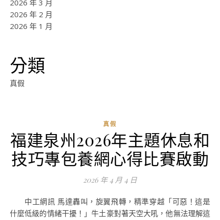
2026 年 3 月
2026 年 2 月
2026 年 1 月
分類
真假
真假
福建泉州2026年主題休息和
ad
技巧專包養網心得比賽啟動
0
評
2026 年 4 月 4 日
論
中工網訊 馬達轟叫，旋翼飛轉，精準穿越「可惡！這是
什麼低級的情緒干擾！」牛土豪對著天空大吼，他無法理解這