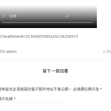
C:healthcheck123 69cbf356f3a292.56256510
通過
admin
0 評
留下一個回覆
發佈留言必須填寫的電子郵件地址不會公開。
必填欄位標示為
*
顯示名稱
*