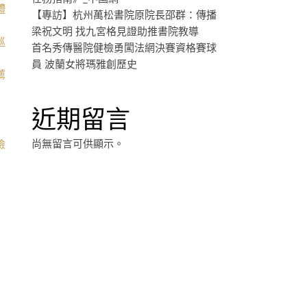
體
【專訪】杭州萬松書院原院長邵群：傳播
梁祝文明 找九宮格見證助推書院教導
巡
首名秀傳醫院健檢勇闖法網決賽資格賽球
的
員 波蘭女將瑪雅創歷史
薦
近期留言
尚無留言可供顯示。
檢