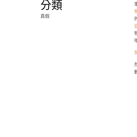
分類
真假