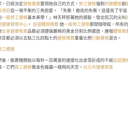
家，已經決定
健檢推薦
要用她自己的方式，
勞工健檢
強制
供膳體檢
創
檢項目
造一場平衡的三角戀愛。 「失衡！徹底的失衡！這違背了宇宙
的
一般勞工健檢
基本美學！」林天秤抓著她的頭髮，發出低沉的尖叫
迴健康管理中心
。
巡迴體檢推薦
她
一般勞工健檢
那間咖啡館，所有
物
全身健康檢查
品都必須遵循嚴格的黃金分割比例擺放，連咖
體檢推
啡豆都必須以五點三比四點七的
健檢推薦
重量比例
行動健檢
混合。
勞工體健
然後，販賣機開始以每秒一百萬張的速度吐出金箔折成的千紙
巡迴健
鶴，它們
員工健檢
像金色蝗蟲一樣飛向天空。
台北巿健康檢查