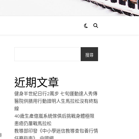
搜尋
醫
近期文章
健身半世紀日行2萬步 七旬運動達人秀傳
醫院供膳用行動證明人生馬拉松沒有終點
線
40歲生產億嵐系統傢俱后挑戰身體極限
患癌仍屢戰馬拉松
教導部印發《中小學迷信教導查包養行情
學
任務指南》_中國網