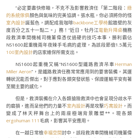
“必定要盡快修睦，不克不及影響救濟任「第二階段：
綠
的系統傢俱
顏色與氣味的完美協調。張水瓶，你必須將你的怪
室內設計
誕藍色，調配成我咖啡
backbone工學椅
館牆壁的灰
度百分之五十一點二。」務！”近日，牡丹江
電動升降桌
機務
段救濟車間機械司機董偉憑仗過硬的技巧本事，勝利霸佔
NS1600起重機兩年夜辣手毛病的處理，為該段節儉1.5萬元
100室內設計
的店家維保所需支出。
NS1600起重機又稱“NS1600型鐵路救濟吊車
Herman
Miller Aeron
”，是鐵路救濟任務常常應用到的要害裝備，其運
轉狀況能否傑出，對于應對各類突發狀態、保證運輸平安有著
至關主要的感化。
但是，救濟裝備在介入各類搶險救濟中也會呈現分歧水平
的磨損，進而呈他們的力量不
室內設計
再是攻擊
巧寓設計
，而
變成了林天秤舞台上的兩座極端背景雕塑**。現各類
ergohuman 111
毛病，影響其平安應用。
在一越日常檢
幸福空間
討中，該段救濟車間機械司機董偉