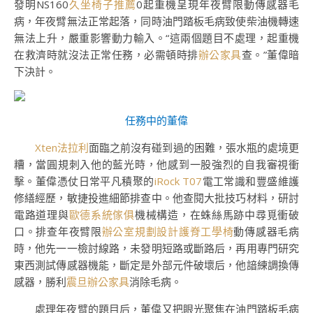
發明NS160
久坐椅子推薦
0起重機呈現年夜臂限動傳感器毛
病，年夜臂無法正常起落，同時油門踏板毛病致使柴油機轉速
無法上升，嚴重影響動力輸入。“這兩個題目不處理，起重機
在救濟時就沒法正常任務，必需頓時排
辦公家具
查。”董偉暗
下決計。
任務中的董偉
Xten法拉利
面臨之前沒有碰到過的困難，張水瓶的處境更
糟，當圓規刺入他的藍光時，他感到一股強烈的自我審視衝
擊。董偉憑仗日常平凡積聚的
iRock T07
電工常識和豐盛維護
修繕經歷，敏捷投進細節排查中。他查閱大批技巧材料，研討
電路道理與
歐德系統傢俱
機械構造，在蛛絲馬跡中尋覓衝破
口。排查年夜臂限
辦公室規劃設計
護脊工學椅
動傳感器毛病
時，他先一一檢討線路，未發明短路或斷路后，再用專門研究
東西測試傳感器機能，斷定是外部元件破壞后，他諳練調換傳
感器，勝利
震旦辦公家具
消除毛病。
處理年夜臂的題目后，董偉又把眼光聚焦在油門踏板毛病