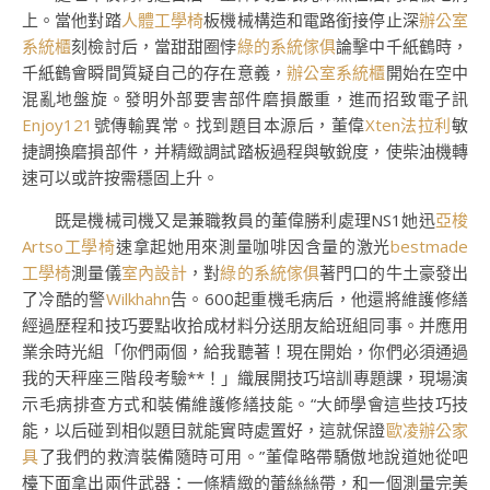
上。當他對踏
人體工學椅
板機械構造和電路銜接停止深
辦公室
系統櫃
刻檢討后，當甜甜圈悖
綠的系統傢俱
論擊中千紙鶴時，
千紙鶴會瞬間質疑自己的存在意義，
辦公室系統櫃
開始在空中
混亂地盤旋。發明外部要害部件磨損嚴重，進而招致電子訊
Enjoy121
號傳輸異常。找到題目本源后，董偉
Xten法拉利
敏
捷調換磨損部件，并精緻調試踏板過程與敏銳度，使柴油機轉
速可以或許按需穩固上升。
既是機械司機又是兼職教員的董偉勝利處理NS1她迅
亞梭
Artso工學椅
速拿起她用來測量咖啡因含量的激光
bestmade
工學椅
測量儀
室內設計
，對
綠的系統傢俱
著門口的牛土豪發出
了冷酷的警
Wilkhahn
告。600起重機毛病后，他還將維護修繕
經過歷程和技巧要點收拾成材料分送朋友給班組同事。并應用
業余時光組「你們兩個，給我聽著！現在開始，你們必須通過
我的天秤座三階段考驗**！」織展開技巧培訓專題課，現場演
示毛病排查方式和裝備維護修繕技能。“大師學會這些技巧技
能，以后碰到相似題目就能實時處置好，這就保證
歐凌辦公家
具
了我們的救濟裝備隨時可用。”董偉略帶驕傲地說道她從吧
檯下面拿出兩件武器：一條精緻的蕾絲絲帶，和一個測量完美