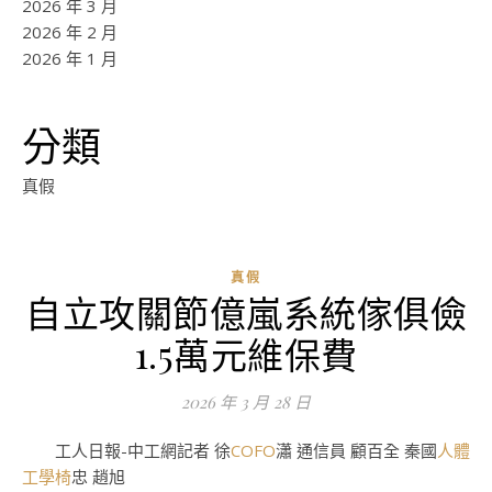
2026 年 3 月
2026 年 2 月
2026 年 1 月
分類
真假
真假
自立攻關節億嵐系統傢俱儉
ad
1.5萬元維保費
0
評
2026 年 3 月 28 日
論
工人日報-中工網記者 徐
COFO
瀟 通信員 顧百全 秦國
人體
工學椅
忠 趙旭