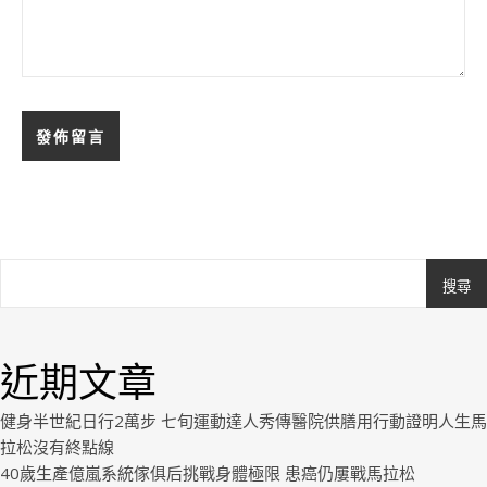
搜尋
Ashe
由
WP
近期文章
Royal
.
健身半世紀日行2萬步 七旬運動達人秀傳醫院供膳用行動證明人生馬
拉松沒有終點線
40歲生產億嵐系統傢俱后挑戰身體極限 患癌仍屢戰馬拉松