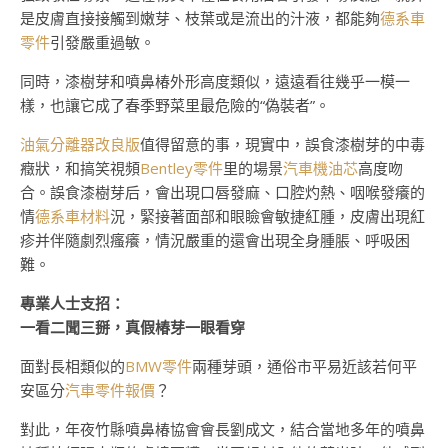
是皮膚直接接觸到嫩芽、枝葉或是流出的汁液，都能夠
德系車
零件
引發嚴重過敏。
同時，漆樹芽和噴鼻椿外形高度類似，遠遠看往幾乎一模一
樣，也讓它成了春季野菜里最危險的“偽裝者”。
油氣分離器改良版
值得留意的事，現實中，誤食漆樹芽的中毒
癥狀，和搞笑視頻
Bentley零件
里的場景
汽車機油芯
高度吻
合。誤食漆樹芽后，會出現口唇發麻、口腔灼熱、咽喉發癢的
情
德系車材料
況，緊接著面部和眼瞼會敏捷紅腫，皮膚出現紅
疹并伴隨劇烈瘙癢，情況嚴重的還會出現全身腫脹、呼吸困
難。
專業人士支招：
一看二聞三掰，真假椿芽一眼看穿
面對長相類似的
BMW零件
兩種芽頭，通俗市平易近該若何平
安區分
汽車零件報價
？
對此，年夜竹縣噴鼻椿協會會長劉成文，結合當地多年的噴鼻