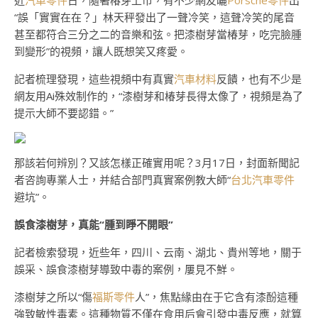
近
汽車零件
日，隨著椿芽上市，有不少網友曬
Porsche零件
出
“誤「實實在在？」林天秤發出了一聲冷笑，這聲冷笑的尾音
甚至都符合三分之二的音樂和弦。把漆樹芽當椿芽，吃完臉腫
到變形”的視頻，讓人既想笑又疼愛。
記者梳理發現，這些視頻中有真實
汽車材料
反饋，也有不少是
網友用Ai殊效制作的，“漆樹芽和椿芽長得太像了，視頻是為了
提示大師不要認錯。”
那該若何辨別？又該怎樣正確實用呢？3月17日，封面新聞記
者咨詢專業人士，并結合部門真實案例教大師“
台北汽車零件
避坑”。
誤食漆樹芽，真能“腫到睜不開眼”
記者檢索發現，近些年，四川、云南、湖北、貴州等地，關于
誤采、誤食漆樹芽導致中毒的案例，屢見不鮮。
漆樹芽之所以“傷
福斯零件
人”，焦點緣由在于它含有漆酚這種
強致敏性毒素。這種物質不僅在食用后會引發中毒反應，就算