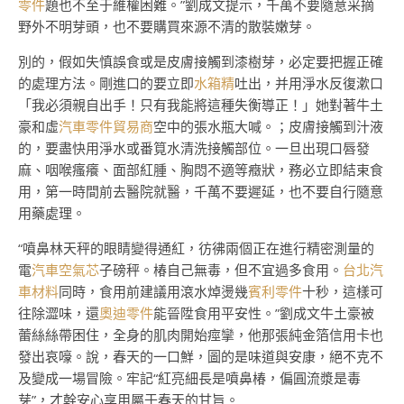
零件
題也不至于維權困難。”劉成文提示，千萬不要隨意采摘
野外不明芽頭，也不要購買來源不清的散裝嫩芽。
別的，假如失慎誤食或是皮膚接觸到漆樹芽，必定要把握正確
的處理方法。剛進口的要立即
水箱精
吐出，并用淨水反復漱口
「我必須親自出手！只有我能將這種失衡導正！」她對著牛土
豪和虛
汽車零件貿易商
空中的張水瓶大喊。；皮膚接觸到汁液
的，要盡快用淨水或番筧水清洗接觸部位。一旦出現口唇發
麻、咽喉瘙癢、面部紅腫、胸悶不適等癥狀，務必立即結束食
用，第一時間前去醫院就醫，千萬不要遲延，也不要自行隨意
用藥處理。
“噴鼻林天秤的眼睛變得通紅，彷彿兩個正在進行精密測量的
電
汽車空氣芯
子磅秤。椿自己無毒，但不宜過多食用。
台北汽
車材料
同時，食用前建議用滾水焯燙幾
賓利零件
十秒，這樣可
往除澀味，還
奧迪零件
能晉陞食用平安性。”劉成文牛土豪被
蕾絲絲帶困住，全身的肌肉開始痙攣，他那張純金箔信用卡也
發出哀嚎。說，春天的一口鮮，圖的是味道與安康，絕不克不
及變成一場冒險。牢記“紅亮細長是噴鼻椿，偏圓流漿是毒
芽”，才幹安心享用屬于春天的甘旨。