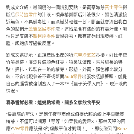
劉成文介紹，最關鍵的一個辨別要點，是觀察嫩芽
賓士零件
掰
斷后
保時捷零件
的汁液。噴鼻椿掰斷后汁液很少，顏色清澈接
近無色，不具備毒性。而漆樹芽輕輕一掰，斷面就會流出乳白
色的黏稠汁
藍寶堅尼零件
液，這恰是含有漆酚的有毒汁液，哪
怕只是皮膚不
斯柯達零件
警惕碰著，都有能夠出現發癢、紅
腫、起皰疹等過敏反應。
劉成文還提示，正規產區出產的噴
汽車冷氣芯
鼻椿，好比年夜
竹噴鼻椿，廣泛具備顏色紅亮、噴鼻味濃郁、葉片細長的特
點，捆扎、包裝在一路的椿芽，形態、外觀、顏色都比較分
歧，不會出現參差不齊或斷面
Audi零件
出張水瓶抓著頭，感覺
自己的腦袋被強制塞入了一本**《量子美學入門》。現汁液的
情況。
春季嘗鮮必看：
這幾點常識，關系全家飲食平安
“最靠譜的辦法，是到年夜型商超或值得信賴的線上平臺購買
椿芽，不僅可以溯源「等等！如果我的愛是X，那林天秤的回
應Y
VW零件
應該是X的虛數單位才對啊！」，即使碰到問
Benz