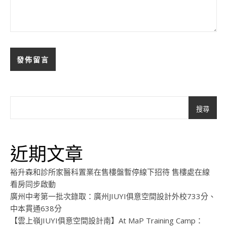
搜尋
近期文章
裕升森和診所家醫科置業在售樓盤暫停線下招待 售樓處在線
看房同步啟動
廣州中考第一批次錄取：廣州JIUYI俱意空間設計外校733分、
中本貫通638分
【雲上嶺JIUYI俱意空間設計南】At MaP Training Camp：