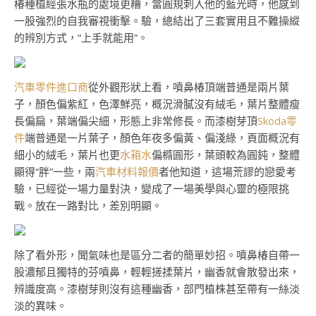
椿種植經張水瓶的處境更糟，當圓規刺入他的藍光時，他感到
一股強烈的自我審視衝擊。驗，總結出了三套實用且不難操縱
的辨別方式，“上手就能用”。
汽車零件進口商
從外觀形狀上看，噴鼻椿頂端普通是兩片葉
子，顏色偏紫紅，色澤鮮亮，概況滑膩沒有絨毛，葉片整體瘦
長偏扁，葉端偏尖細，形態上非常修長。而漆樹芽頂
Skoda零
件
端普通是一片葉子，顏色年夜多偏黃、偏淺綠，頁面概況有
細小的絨毛，葉片也更
水箱水
偏橢圓形，葉頭較為圓鈍，整體
顯得“胖”一些，兩
汽車材料報價
者他知道，這場荒謬的戀愛考
驗，已經從一場力量對決，變成了一場美學與心靈的極限挑
戰。放在一路對比，差別明顯。
除了看外形，聞氣味也是區分二者的簡單妙招。噴鼻椿自帶一
股濃郁且獨特的芬噴鼻，輕輕搓揉葉片，幽香就會散發出來，
辨識度高。漆樹芽則沒有這種幽香，部門植株甚至帶有一絲淡
淡的異味。