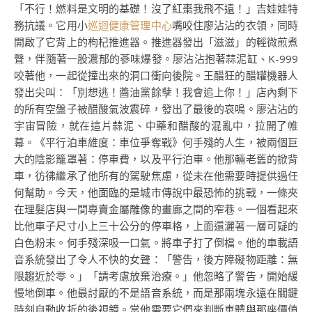
「不行！燃料是文明的基礎！沒了紅棗我飛不遠！」吉娃娃特
務抗議。它用小
巡迴健康管理中心
嘴咬住廖沾沾的衣領，同時
開啟了它背上的枸杞推進器。推進器發出「滋滋」的輕微煎煮
聲，伴隨著一股濃郁的蔘味爆發。廖沾沾抱著蒜泥缸、K-999
咬著他，一起從撞出來的洞口衝向後院。王醋狂的醋罐機器人
發出尖叫：「別想逃！醬油黨餘孽！我會追上你！」店內剩下
的所有空盤子被醋酸氣波震碎，發出了最後的哀鳴。廖沾沾的
宇宙冒險，就在這片蒜泥、中藥和醋酸的混亂中，拉開了帷
幕。《平行泊車維度：車位爭奪戰》何手殘的人生，被兩個巨
大的陰影籠罩著：停車費，以及平行泊車。他那輛老舊的掀背
車，彷彿繼承了他所有的駕駛焦慮，從未在他需要時提供過任
何幫助。今天，他面臨的是城市傳說中最恐怖的挑戰，一條夾
在理髮店與一間專賣金屬雕像的畫廊之間的窄巷。一個看起來
比他車子尺寸小上三十公分的停車格，上面還灑著一層可疑的
白色粉末。何手殘深吸一口氣。將車子打了倒檔。他的車載語
音系統發出了令人不快的女聲：「警告，後方障礙物距離：無
限趨近於零。」「請考慮放棄治療。」他忽略了警告，開始緩
慢地倒車。他最討厭的不是語音系統，而是那兩塊永遠在關鍵
時刻自動收折的後視鏡。當他需要它們來判斷車體與那座價值