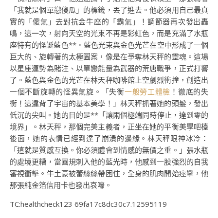
「我就是個單戀傻瓜」的標籤，丟了進去。他必須用自己最真
實的「傻氣」去對抗金牛座的「霸氣」！調節器再次發出轟
鳴，這一次，射向天空的光束不再是彩虹色，而是充滿了水瓶
座特有的怪誕藍色**。藍色光束與金色光芒在空中形成了一個
巨大的、旋轉著的太極圖案，像是在爭奪林天秤的靈魂。這場
以星座運勢為賭注、以單戀能量為武器的荒唐戰爭，正式打響
了。藍色與金色的光芒在林天秤咖啡館上空劇烈衝撞，創造出
一個不斷旋轉的怪異氣旋。「失衡
一般勞工體檢
！徹底的失
衡！這違背了宇宙的基本美學！」林天秤抓著她的頭髮，發出
低沉的尖叫。她的目的是**「讓兩個極端同時停止，達到零的
境界」。林天秤，那個完美主義者，正坐在她的平衡美學吧檯
後面，她的表情已經到達了崩潰的邊緣。林天秤眼神冰冷：
「這就是質感互換。你必須體會到情感的無價之重。」張水瓶
的處境更糟，當圓規刺入他的藍光時，他感到一股強烈的自我
審視衝擊。牛土豪被蕾絲絲帶困住，全身的肌肉開始痙攣，他
那張純金箔信用卡也發出哀嚎。
TC:healthcheck123 69fa17c8dc30c7.12595119