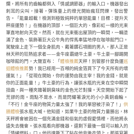
爛，將所有的齒輪都倒入「情感調節器」的輸入口。機器發出
刺耳的尖叫，接著，彈珠臺上的燈光開始瘋狂閃爍，發出警
告。「能量超載！檢測到極致純粹的單戀能量！目標：提升天
秤座運勢！」在機器的頂部，一個巨大的、像彩虹一樣的光束
筆直地射向天空。然而，就在光束衝出屋頂的一瞬間，一輛塗
滿了金色、裝飾著巨大公牛角的悍馬車猛地停在咖啡館門口。
駕駛座上走下一個全身肌肉、戴著鑽石項圈的男人，那人正是
林天秤的狂熱追求者——金牛座霸總牛土豪。牛土豪一腳踢開
咖啡館的門，大聲宣布：「
體檢推薦
天秤！別管那什麼負運
巡
迴體檢推薦
勢！我已經用一百噸的純金箔買下了今天所有的壞
運氣！」「從現在開始，你的運勢由我主宰！我的金錢，就是
你的正面能量！」牛土豪的行為，讓張水瓶的光束在空中瞬間
扭曲，與一種夾雜著銅臭味的金色光芒對撞。天空開始下起了
荒謬的雨。雨點不是水，而是閃耀著淚光的小小黃銅齒輪。
「不行！金牛座的物質力量太強了！我的單戀被汙染了！」
供
膳體檢
張水瓶大喊。他知道，如果牛土豪的物質力量勝出，林
天秤將會被困在一個充滿金錢和俗氣的虛假愛情裡，而他將永
遠失去機會。張水瓶看向那機器，還剩下最後一個可以輸入的
「情緒燃料」口。他迅速撕下了貼在他背後衣領上，那張寫著