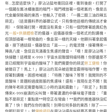
年…怎麼這麼快？」廖沾沾猛地衝回店裡，衝到後廚，打開了
一個藏在舊冰櫃後面的暗門。暗門裡放著一個老舊的、像是古
代金屬保險箱的東西。他輸入了密碼：「一醬二醋三油四辣五
蒜泥」（這是醬料界的基礎公式，只有像他這樣的傳統派才會
用）。保險箱打開，裡面沒有黃金，只有一個閃爍著詭異紅色
光
一般+供膳體檢
芒的儀器。這儀器很像一個老式的對講機，
但頂部插著一根彎曲的、像韭菜一樣的天線。他顫抖著拿起儀
器，按下通話鈕。儀器發出「滋——」的電流聲，接著傳來一
陣高八度、急促且充滿養生焦慮的聲音。「喂！是廖沾沾嗎！
快接聽！這裡是 K-999！宇宙水餃聯盟特級特務！你那邊是不
是已經聞到宇宙級的酸味了？我們需要你的蒜泥
勞工健檢
！你
被徵召了！馬上！」廖沾沾的耳朵被這聲音震得嗡嗡作響，他
捏著對講機，困惑地喊道：「特務？酸味？等等！我聞到的不
是酸味！是麵粉過度膨脹的焦慮味！還有，我現在走不開！我
的陳年老蒜泥需要每隔三小時的溫和震動！」「蒜泥？」對面
傳來K-999崩潰的尖叫聲，帶著濃濃的中藥味電子雜音：「重
點不是蒜泥！重點是**時空正在彎曲！**我們的推進器快沒紅
棗了！快！我們在你的後院！別帶任何多餘的東西！除了——
你那缸蒜泥！」就
健檢項目
在廖沾沾還在糾結要不要帶上他最