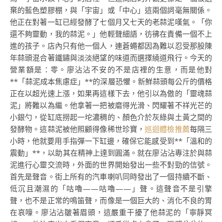
棄的藍色塑膠棚，與「宇宙」或「中心」這兩個詞毫無關係。
他正在對著一缸已經發酵了七個月又七天的老蒜泥嘆氣。「你
還不夠靈動，我的蒜泥。」他輕聲細語，彷彿在責備一個不上
進的孩子。店內只有他一個人，連蒼蠅都因為難以忍受那股陳
年蒜頭混合著鐵鏽與淡淡絕望的味道而選擇繞道飛行。今天的
營業額是：零。廖沾沾不安的不是店裡的生意，而是他對
**「蒜泥成本焦慮症」**的深層恐懼。新鮮蒜頭每公斤的價格
正在以超光速上漲，如果再這樣下去，他引以為傲的「靈魂蒜
泥」將難以為繼。他拿著一把被磨得光滑、閃耀著不祥光芒的
小銀勺，從缸底撈起一坨濃稠的、顏色介於灰綠與土黃之間的
發酵物。這蒜泥被他照顧得像稀世珍寶，
巡迴體檢推薦
每隔三
小時，他就要用手指彈一下缸邊，確保它能感受到**「溫和的
震動」**，以助其在精神上達到圓滿。就在廖沾沾專注於與蒜
泥進行心靈交流時，外面的世界開始發出一些不對勁的信號。
首先是聲音。街上所有的汽車喇叭同時發出了一個持續不斷、
低沉且潮濕的「咕嚕——咕嚕——」聲。這聲音不是引擎
聲，也不是正常的鳴笛聲，而像是一個巨大的、消化不良的胃
在哀嚎。廖沾沾皺著眉頭，這嚴重干擾了他蒜泥的「寧靜冥