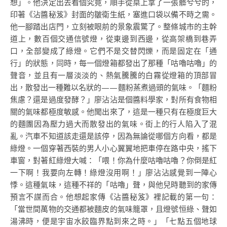
想」。他決定出去看個究竟，順手從桌上拿了一張髒兮兮的，
印著《沾醬秘笈》封面的皺衛生紙，塞進口袋以備不時之需。
他一腳踏出店門，立刻被眼前的景象震驚了。整條城市的主幹
道上，數百個交通信號燈，從東邊到西邊，從高架橋到巷弄
口，全部變成了綠燈。它們不是交替閃爍，而是固定在「通
行」的狀態，同時，每一個燈箱都發出了那種「咕嚕咕嚕」的
聲音，並且有一層淡淡的、熱氣騰騰的白霧從燈箱的頂部冒
出，散發出一種難以名狀的——麵粉蒸煮過頭的氣味。「麵粉
焦慮？還是過度發酵？」廖沾沾是個醬料學家，對所有食物相
關的氣味都極度敏感。他聞出來了，這是一種只有在極度巨大
的麵團因為壓力過大而散發出的氣味。街上的行人陷入了混
亂。汽車不知道該走還是該停，因為無論從哪個方向看，都是
綠燈。一個穿著西裝的男人小心翼翼地把車停在路中央，搖下
車窗，對著紅綠燈大喊：「喂！你為什麼咕嚕咕嚕？你倒是紅
一下啊！我要向左轉！綠燈沒用啊！」廖沾沾感覺到一陣心
悸。這種氣味，這種不祥的「咕嚕」聲，與他兒時聽到的家傳
預言不謀而合。他想起家傳《沾醬秘笈》裡記載的第一句：
「當世間萬物的交通都被麵皮的氣味籠罩，且燈號恒綠、聲如
湯沸時，便是宇宙水餃臨界點到來之時。」「七點五個地球