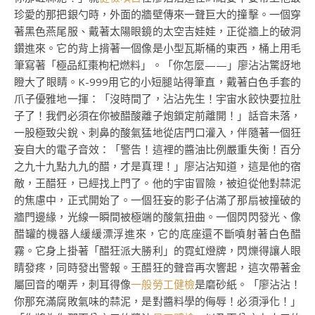
珍愛的那把銀勺時，外面的牆壁傳來一聲巨大的撞擊。一個穿
著黑色燕尾服、戴著太陽眼鏡的太空吉娃娃，正從牆上的破洞
鑽進來。它的背上揹著一個像是小型瓦斯桶的東西，桶上用毛
筆寫著「極品紅棗枸杞燃料」。「你怎麼——」廖沾沾驚訝地
瞪大了眼睛。K-999用它的小短腿站得筆直，戴著白色手套的
爪子優雅地一揮：「沒時間了，沾沾先生！宇宙水餃快要拉肚
子了！我們必須在你被醋酸離子炮鎖定前離開！」話音未落，
一股極致尖銳、刺鼻的酸氣猛地從店門口灌入，伴隨著一個狂
妄自大的電子音效：「警告！這裡的醬油比例嚴重失衡！百分
之九十九點九九的醋，才是真理！」廖沾沾知道，這是他的宿
敵，王醋狂，已經找上門了。他的宇宙冒險，被迫從他對蒜泥
的焦慮中，正式開始了。一個狂妄的影子佔滿了那扇被撞破的
牆門邊緣，光線一瞬間被極端的酸氣扭曲。一個閃閃發光、像
醋罐的機器人緩緩漂浮進來，它的底座還不斷噴射著白色醋
霧。它身上掛著「醋狂派大勝利」的霓虹燈牌，閃爍得讓人眼
睛發疼，同時發出警報。王醋狂的聲音再次響起，這次帶著金
屬回音的嘲弄，刺耳得像
一般勞工健檢
是磨砂紙。「廖沾沾！
你那充滿腐敗氣味的蒜泥，是對醬料學的侮辱！必須淨化！」