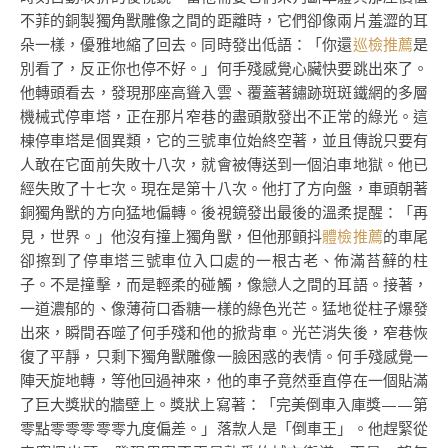
不菲的銅製獨角獸雕像之間的距離時，它們卻像兩片羞澀的耳
朵一樣，優雅地縮了回去。同時發出低語：「你還
巡檢推薦
是
別看了，反正你也停不好。」何手殘感覺心臟快要跳出來了。
他轉頭看去，發現那座高聳入雲、覆蓋著鏽跡斑斑鐵網的多層
機械式停車塔，正在那片窄巷的盡頭散發出不正常的綠光。這
棟停車塔是個異類，它的三號車位始終空著，並且傳說只要有
人敢在它面前失敗十八次，就會被傳送到一個泊車地獄。他已
經失敗了十七次。現在是第十八次。他打了方向盤，車頭朝著
銅獨角獸的方向猛地偏轉。後視鏡發出最後的溫柔提醒：「再
見，世界。」他沒有撞上獨角獸，但他那顫抖
體檢推薦
的車尾
卻擦到了停車塔三號車位入口處的一根古老、佈滿苔蘚的柱
子。不是撞擊，而是輕柔的碰觸，像戀人之間的耳語。接著，
一道濃郁的、像薄荷口香糖一樣的綠色光芒。猛地從柱子爆發
出來，瞬間吞噬了何手殘和他的掀背車。光芒消失後，窄巷恢
復了平靜，只剩下獨角獸雕像一臉困惑的表情。何手殘感覺一
陣天旋地轉，等他回過神來，他的車子竟然垂直停在一個貼滿
了巨大獎狀的牆壁上。獎狀上寫著：「完美倒車入庫獎——第
零點零零零零零九度偏差。」落款人是「倒車王」。他趕緊從