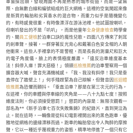
車窗探出頭，發現周圍不再是熟悉的城市街道，而是一望無
際、由無數白線和編號組成的巨大網格。這裡的空氣聞起來像
是新買的輪胎和劣質香水的混合物，而重力似乎是隨機變化
的，有時感覺很重，有時像漂浮在游泳池裡。他試圖按喇叭，
但喇叭發出的不是「叭叭」，而是他童年
全身健康檢查
時學會
的、關
員工健檢
於泊車口訣的魔性兒歌。四面八方傳來了刺耳
的剎車聲，接著，一群穿著反光背心和戴著白色安全帽的人朝
他衝來。這些人手裡拿的不是警棍，而是長長的測量尺和巨大
的電子角度儀，臉上的表情極度嚴肅。「違反泊車維度基本
法！斜停入庫！罪大惡極！」領頭
巡檢推薦
的泊車警察用一個
擴音器大喊，聲音充滿機械感。「我、我沒有斜停！我只是垂
直停在了牆壁上！」何手殘趕緊為自己辯解，但聲音因
巡迴體
檢推薦
為恐懼而顫抖。「垂直泊車？那是在第三次元的行為，
在這裡，你的車體與停車線的夾角是——八十九點七度！按照
維度法則，你必須接受懲罰！」懲罰的內容是：無限次觀看一
部名為**《新手泊車七百次失敗集錦》的紀錄片，直到哭泣為
止。就在這時，一輛像是從科幻電影裡開出來的黑色跑車，優
雅地從網格的邊緣漂移而過。跑車的輪胎發出令人陶醉的摩擦
聲，它以一種近乎蔑視重力的姿態，精準地停進了一個只有它