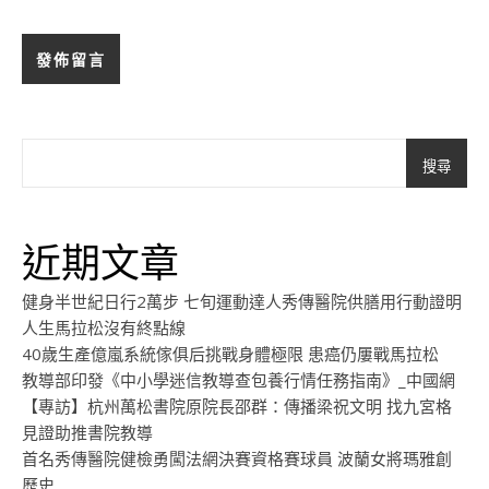
搜尋
近期文章
健身半世紀日行2萬步 七旬運動達人秀傳醫院供膳用行動證明
人生馬拉松沒有終點線
40歲生產億嵐系統傢俱后挑戰身體極限 患癌仍屢戰馬拉松
教導部印發《中小學迷信教導查包養行情任務指南》_中國網
【專訪】杭州萬松書院原院長邵群：傳播梁祝文明 找九宮格
見證助推書院教導
首名秀傳醫院健檢勇闖法網決賽資格賽球員 波蘭女將瑪雅創
歷史