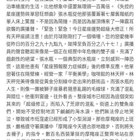
泊車維度的生活，比他想象中還要無理頭一百萬倍。《失控的
星座運勢與單戀狂想曲》張水瓶從他那張覆蓋著七層舊報紙的
單人床上驚醒，不是因為鬧鐘，而是因為屋頂傳來了一陣震耳
欲聾的廣播聲。「緊急！緊急！今日星座運勢超級大修正！所
有天秤座請注意！由於月球剛剛打了一個噴嚏，您的戀愛機率
從昨日的百分之九十九點九，陡降至負百分之八十七！」廣播
員的聲音聽起來像是一個正在經歷中年危機的雙子座，充滿了
戲劇性的絕望。張水瓶，一個典型的水瓶座，立刻感到一陣恐
慌，這是他患有「星座預報壓力症候群」後的標準反應。他單
戀著住在隔壁棟、經營一家「平衡美學」咖啡館的林天秤。林
天秤完美得像是從黃金分割線中走出來的藝術品。而張水瓶的
人生，則像一團被獅子座暴君隨意亂踢的毛線球，充滿了混亂
與錯位。他衝到窗邊，往外看去。整座城市已經因為這個突如
其來的「超級修正」而陷入了荒謬的混亂。街道上的雙魚座
們，開始不受控制地流下鹹鹹的海水淚，他們無法停止地哭
泣，導致城市低窪處已經形成了小型潟湖。那些摩羯座的上班
族，嚴格遵守著廣播中「摩羯座今天適合原地踏步，否則將失
去襪子」的指令。數百名西裝筆挺的摩羯座正整齊地站在原