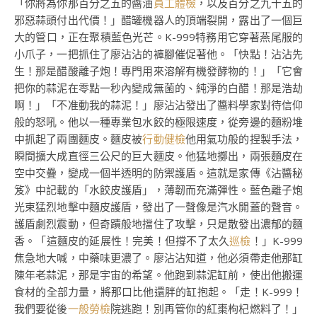
「你將為你那百分之五的醬油
員工體檢
，以及百分之九十五的
邪惡蒜頭付出代價！」醋罐機器人的頂端裂開，露出了一個巨
大的管口，正在聚積藍色光芒。K-999特務用它穿著燕尾服的
小爪子，一把抓住了廖沾沾的褲腳催促著他。「快點！沾沾先
生！那是醋酸離子炮！專門用來溶解有機發酵物的！」「它會
把你的蒜泥在零點一秒內變成無菌的、純淨的白醋！那是浩劫
啊！」「不准動我的蒜泥！」廖沾沾發出了醬料學家對待信仰
般的怒吼。他以一種專業包水餃的極限速度，從旁邊的麵粉堆
中抓起了兩團麵皮。麵皮被
行動健檢
他用氣功般的捏製手法，
瞬間擴大成直徑三公尺的巨大麵皮。他猛地擲出，兩張麵皮在
空中交疊，變成一個半透明的防禦護盾。這就是家傳《沾醬秘
笈》中記載的「水餃皮護盾」，薄韌而充滿彈性。藍色離子炮
光束猛烈地擊中麵皮護盾，發出了一聲像是汽水開蓋的聲音。
護盾劇烈震動，但奇蹟般地擋住了攻擊，只是散發出濃郁的麵
香。「這麵皮的延展性！完美！但撐不了太久
巡檢
！」K-999
焦急地大喊，中藥味更濃了。廖沾沾知道，他必須帶走他那缸
陳年老蒜泥，那是宇宙的希望。他跑到蒜泥缸前，使出他搬運
食材的全部力量，將那口比他還胖的缸抱起。「走！K-999！
我們要從後
一般勞檢
院逃跑！別再管你的紅棗枸杞燃料了！」