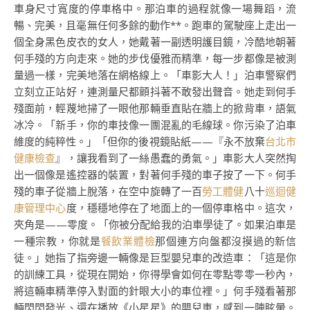
車身尺寸寬度的停車格中。那泊車的過程就像一場舞蹈，流
暢、完美，且毫無任何多餘的動作**。跑車的駕駛座上走出一
個全身黑色皮衣的女人，她戴著一副透明護目鏡，冷酷地朝著
何手殘的方向走來。她的步伐優雅而精準，每一步都像是被測
量過一樣，完美地落在網格線上。「車影大人！」泊車警察們
立刻立正站好，連測量尺都顫抖著不敢發出聲音。她走到何手
殘面前，輕蔑地掃了一眼他那輛垂直貼在牆上的掀背車，語氣
冰冷。「新手，你的車技像一團混亂的毛線球。你污染了泊車
維度的純粹性。」「但你的後視鏡貼紙——『永不放棄
台北巿
健康檢查
』，讓我看到了一絲愚蠢的勇氣。」車影大人突然掏
出一個像是遙控器的裝置，對著何手殘的車子按了一下。何手
殘的車子從牆上脫落，在空中旋轉了一百
勞工體健
八十
巡迴健
康管理中心
度，穩穩地停在了地面上的一個停車格中。這次，
夾角是——零度。「你被分配給我的泊車學徒了。如果泊車是
一種宗教，你就是
餐飲業體檢
那個連方向盤都沒摸過的新信
徒。」她指了指旁邊一輛像是巨型嬰兒車的改造車：「這是你
的訓練工具，從現在開始，你得學會如何在零點零零一秒內，
將這輛車精準停入對面的針眼大小的車位裡。」何手殘看著那
輛閃閃發光、還在播放《小星星》的嬰兒車，感到一陣眩暈。