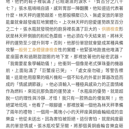
地，他們的鞋子裡裝滿了已經潮濕的淚水。「負百分之八十
七？」張水瓶喃喃自語，感到胃部一陣翻騰，他知道這代表著
什麼。林天秤的運勢越差，他那股積壓已久、無處安放的單戀
能量就會越發瘋狂地實體化。上次林天秤的戀愛運勢跌至百分
之二十，張水瓶就發現他的廚房裡長滿了巨大的、
供膳檢查
形
狀是林天秤側臉的粉紅色蘑菇。他必須在今天結束前，將林天
秤的運勢至少提升到零。否則，他那份單戀就會變成某種具備
攻擊
一般勞工身體健康檢查
性的實體。他緊張地跑進他堆滿了
星座圖表和過期甜甜圈的地下室，那裡放著他的秘密武器。
「我需要星象學輔助儀！」他衝到一個像是老式彈珠臺的機器
前，上面貼滿了「巨蟹座已哭」、「處女座勿碰」等警告標
籤。這是他用廢棄的唱片機和一個不知名的外星計算器改造而
成的「情感調節器」。他必須輸入一種極具感染力的正面情緒
作為燃料，來抵抗那負面的運勢波。「水瓶座的優勢，就是超
脫一切的理性與冷靜…才怪！我只有一腔熱血的傻氣啊！」他
絕望地低吼。他看了一眼腳邊。那裡放著一個他為林天秤準備
了兩年的禮物：一個用一萬塊小小的天秤座黃銅齒輪組成的音
樂盒。他從未送出，因為害怕被拒絕。這份害怕，就是純度最
高的單戀情感。張水瓶咬緊牙關，將那個黃銅齒輪音樂盒砸