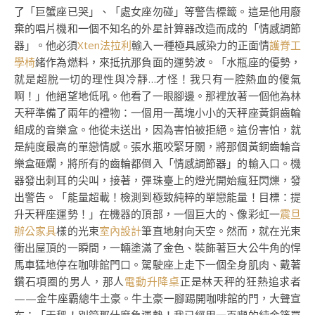
了「巨蟹座已哭」、「處女座勿碰」等警告標籤。這是他用廢
棄的唱片機和一個不知名的外星計算器改造而成的「情感調節
器」。他必須
Xten法拉利
輸入一種極具感染力的正面情
護脊工
學椅
緒作為燃料，來抵抗那負面的運勢波。「水瓶座的優勢，
就是超脫一切的理性與冷靜…才怪！我只有一腔熱血的傻氣
啊！」他絕望地低吼。他看了一眼腳邊。那裡放著一個他為林
天秤準備了兩年的禮物：一個用一萬塊小小的天秤座黃銅齒輪
組成的音樂盒。他從未送出，因為害怕被拒絕。這份害怕，就
是純度最高的單戀情感。張水瓶咬緊牙關，將那個黃銅齒輪音
樂盒砸爛，將所有的齒輪都倒入「情感調節器」的輸入口。機
器發出刺耳的尖叫，接著，彈珠臺上的燈光開始瘋狂閃爍，發
出警告。「能量超載！檢測到極致純粹的單戀能量！目標：提
升天秤座運勢！」在機器的頂部，一個巨大的、像彩虹一
震旦
辦公家具
樣的光束
室內設計
筆直地射向天空。然而，就在光束
衝出屋頂的一瞬間，一輛塗滿了金色、裝飾著巨大公牛角的悍
馬車猛地停在咖啡館門口。駕駛座上走下一個全身肌肉、戴著
鑽石項圈的男人，那人
電動升降桌
正是林天秤的狂熱追求者
——金牛座霸總牛土豪。牛土豪一腳踢開咖啡館的門，大聲宣