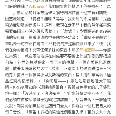
是 K-999！宇宙水餃聯盟特級特務！你那邊是不是已經聞到宇
宙級的酸味了
Wilkhahn
？我們需要你的蒜泥！你被徵召了！馬
上！」廖沾沾的耳朵被這聲音震得嗡嗡作響，他捏著對講機，
困惑地喊道：「特務？酸味？等等！我聞到的不是酸味！是麵
粉過度膨脹的焦慮味！還有，我現在走不開！我的陳年老蒜泥
需要每隔三小時的溫和震動！」「蒜泥？」對面傳來K-999崩
潰的尖叫聲，帶著濃濃的中藥味電子雜音：「重點不是蒜泥！
重點是**時空正在彎曲！**我們的推進器快沒紅棗了！快！我
們在你的後院！別帶任何多餘的東西！除了
幸福空間
——你那
缸蒜泥！」就在廖沾沾還在糾結要不要帶上他最珍愛的那把銀
勺時，外面的牆壁傳來一聲巨大的撞擊。一個穿著黑色燕尾
服、戴著太陽眼鏡的太空吉娃娃，正從牆上的破洞鑽進來。它
的背上揹著一個像是小型瓦斯桶的東西，桶上用毛筆寫著「極
品紅棗枸杞燃料」。「你怎麼——」廖沾沾驚訝地瞪大了眼
睛。K-999用它的小短腿站得筆直，戴著白色手套的爪子優雅
地一揮：「沒時間了，沾沾先生！宇宙水餃快要拉肚子了！我
們必須在你被醋酸離子炮鎖定前離開！」話音未落，一股極致
尖銳、刺鼻的酸氣猛地從店門口灌入，伴隨著一個狂妄自大的
電子音效：「警告！這裡的醬油比例嚴重失衡！百分之九十九