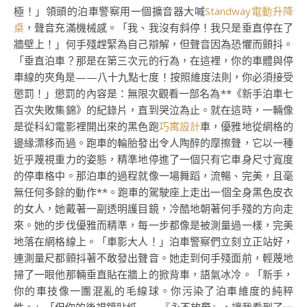
極！」領頭的泊車警察用一個擴音器大喊
Standway電動升降
桌
，聲音充滿機械感。「我、我沒有斜停！我只是垂直停在了
牆壁上！」何手殘趕緊為自己辯解，但聲音因為恐懼而顫抖。
「垂直泊車？那是在第三次元的行為，在這裡，你的車體與停
車線的夾角是——八十九點七度！按照維度法則，你必須接受
懲罰！」懲罰的內容是：無限次觀看一部名為**《新手泊車七
百次失敗集錦》的紀錄片，直到哭泣為止。就在這時，一輛像
是從科幻電影裡開出來的黑色跑
巧寓設計
車，優雅地從網格的
邊緣漂移而過。跑車的輪胎發出令人陶醉的摩擦聲，它以一種
近乎蔑視重力的姿態，精準地停進了一個只有它車身尺寸寬度
的停車格中。那泊車的過程就像一場舞蹈，流暢、完美，且毫
無任何多餘的動作**。跑車的駕駛座上走出一個全身黑色皮衣
的女人，她戴著一副透明護目鏡，冷酷地朝著何手殘的方向走
來。她的步伐優雅而精準，每一步都像是被測量過一樣，完美
地落在網格線上。「車影大人！」泊車警察們立刻立正站好，
連測量尺都顫抖著不敢發出聲音。她走到何手殘面前，輕蔑地
掃了一眼他那輛垂直貼在牆上的掀背車，語氣冰冷。「新手，
你的車技像一團混亂的毛線球。你污染了泊車維度的純粹