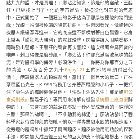
點九九的醋，才是真理！」廖沾沾知道，這是他的宿敵，王醋
狂，已經找上門了。他的宇宙冒險，被迫從他對蒜泥的焦慮
中，正式開始了。一個狂妄的影子佔滿了那扇被撞破的牆門邊
緣，光線一瞬間被極端的酸氣扭曲。一個閃閃發光、像醋罐的
機器人緩緩漂浮進來，它的底座還不斷噴射著白色醋霧。它身
上掛著「醋狂派大勝利」的霓虹燈牌，閃爍得讓人眼睛發疼，
同時發出警報。王醋狂的聲音再次響起，這次帶著金屬回音的
嘲弄，刺耳得像是磨砂紙。「廖沾沾！你那充滿腐敗氣味的蒜
泥，是對醬料學的侮辱！必須淨化！」「你將為你那百分之五
的醬油，以及百分之九十
Enjoy121
五的邪惡蒜頭付出代
價！」醋罐機器人的頂端裂開，露出了一個巨大的管口，正在
聚積藍色光芒。K-999特務用它穿著燕尾服的小爪子，一把抓
住了廖沾沾的褲腳催促著他。「快點！沾沾先生！那是醋
辦公
室規劃設計
酸離子炮！專門用來溶解有機發
系統櫃工廠直營
酵
物的！」「它會把你的蒜泥在零點一秒內變成無菌的、純淨的
白醋！那是浩劫啊！」「不准動我的蒜泥！」廖沾沾發出了醬
料學家對待信仰般的怒吼。他以一種專業包水餃的極限速度，
從旁邊的麵粉堆中抓起了兩團麵皮。麵皮被他用氣功般的捏製
手法，瞬間擴大成直徑三公尺的巨大麵皮。他猛地擲出，兩張