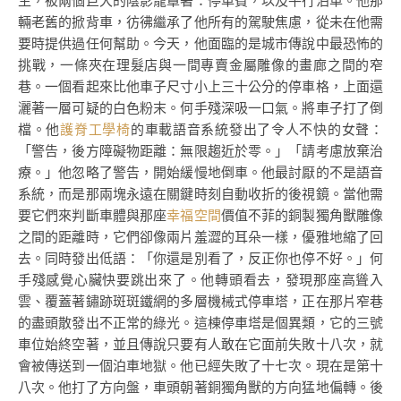
生，被兩個巨大的陰影籠罩著：停車費，以及平行泊車。他那
輛老舊的掀背車，彷彿繼承了他所有的駕駛焦慮，從未在他需
要時提供過任何幫助。今天，他面臨的是城市傳說中最恐怖的
挑戰，一條夾在理髮店與一間專賣金屬雕像的畫廊之間的窄
巷。一個看起來比他車子尺寸小上三十公分的停車格，上面還
灑著一層可疑的白色粉末。何手殘深吸一口氣。將車子打了倒
檔。他
護脊工學椅
的車載語音系統發出了令人不快的女聲：
「警告，後方障礙物距離：無限趨近於零。」「請考慮放棄治
療。」他忽略了警告，開始緩慢地倒車。他最討厭的不是語音
系統，而是那兩塊永遠在關鍵時刻自動收折的後視鏡。當他需
要它們來判斷車體與那座
幸福空間
價值不菲的銅製獨角獸雕像
之間的距離時，它們卻像兩片羞澀的耳朵一樣，優雅地縮了回
去。同時發出低語：「你還是別看了，反正你也停不好。」何
手殘感覺心臟快要跳出來了。他轉頭看去，發現那座高聳入
雲、覆蓋著鏽跡斑斑鐵網的多層機械式停車塔，正在那片窄巷
的盡頭散發出不正常的綠光。這棟停車塔是個異類，它的三號
車位始終空著，並且傳說只要有人敢在它面前失敗十八次，就
會被傳送到一個泊車地獄。他已經失敗了十七次。現在是第十
八次。他打了方向盤，車頭朝著銅獨角獸的方向猛地偏轉。後