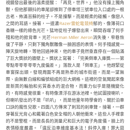
視鏡發出最後的溫柔提醒：「再見，世界。」他沒有撞上獨角
獸，但他那顫抖的車尾卻擦到了停車塔三號車位入口處的一根
古老、佈滿苔蘚的柱子。不是撞擊，而是輕柔的碰觸，像戀人
之間的耳語。接著，一道濃
Razer雷蛇電競椅
郁的、像薄荷口
香糖一樣的綠色光芒。猛地從柱子爆發出來，瞬間吞噬了何手
殘和他的掀背車。光芒
Herman Miller Aeron
消失後，窄巷恢
復了平靜，只剩下獨角獸雕像一臉困惑的表情。何手殘感覺一
陣天旋地轉，等他回過神來，他的車子竟然垂直停在一個貼滿
了巨大獎狀的牆壁上。獎狀上寫著：「完美倒車入庫獎——第
零點零零零零零九度偏差。」落款人是「倒車王」。他趕緊從
車窗探出頭，發現周圍不再是熟悉的城市街道，而是一望無
際、由無數白線和編號組成的巨大網格。這裡的空氣聞起來像
是新買的輪胎和劣質香水的混合物，而重力似乎是隨機變化
的，有時感覺很重，有時像漂浮在游泳池裡。他試圖按喇叭，
但喇叭發出的不是「叭叭」，而是他童年時學會的、關於泊車
口訣的魔性兒歌。四面八方傳來了刺耳的剎車聲，接著，一群
穿著反光背心和戴著白色安全帽的人朝他衝來。這些人手裡拿
的不是警棍，而是長長的測量尺和巨大的電子角度儀，臉上的
表情極度嚴肅。「違反泊車維度基本法！斜停入庫！罪大惡