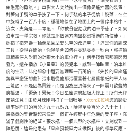
性。」「但你的後視鏡貼紙——『永不放棄』，讓我看到了一
絲愚蠢的勇氣。」車影大人突然掏出一個像是遙控器的裝置，
對著何手殘的車子按了一下。何手殘的車子從牆上脫落，在空
中旋轉了一百八十度，穩穩地停在了地面上的一個停車格中。
這次，夾角是——零度。「你被分配給我的泊車學徒了。如果
泊車是一種宗教，你就是那個連方向盤都沒摸過的新信徒。」
她指了指旁邊一輛像是巨型嬰兒車的改造車：「這是你的訓練
工具，從現在開始，你得學會如何在零點零零一秒內，將這輛
車精準停入對面的針眼大小的車位裡。」何手殘看著那輛閃閃
發光、還在播放《小星星》的嬰兒車，感到一陣眩暈。泊車維
度的生活，比他想象中還要無理頭一百萬倍。《失控的星座運
勢與單戀狂想曲》張水瓶從他那張覆蓋著七層舊報紙的單人床
上驚醒，不是因為鬧鐘，而是因為屋頂傳來了一陣震耳欲聾的
廣播聲。「緊急！緊急！今日星座運勢超級大修正！所有天秤
座請注意！由於月球剛剛打了一個噴嚏，
Xten法拉利
您的戀愛
機率從昨日的百分之九十九點九，陡降至負百分之八十七！」
廣播員的聲音聽起來像是一個正在經歷中年危機的雙子座，充
滿了戲劇性的絕望。張水瓶，一個典型的水瓶座，立刻感到一
陣恐慌，這是他患有「星座預報壓力症候群」後的標準反應。