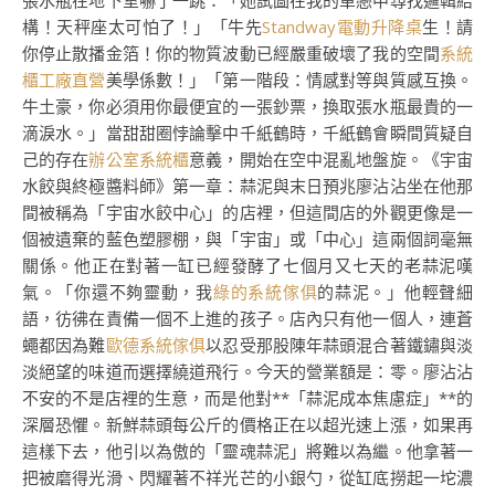
張水瓶在地下室嚇了一跳：「她試圖在我的單戀中尋找邏輯結
構！天秤座太可怕了！」「牛先
Standway電動升降桌
生！請
你停止散播金箔！你的物質波動已經嚴重破壞了我的空間
系統
櫃工廠直營
美學係數！」「第一階段：情感對等與質感互換。
牛土豪，你必須用你最便宜的一張鈔票，換取張水瓶最貴的一
滴淚水。」當甜甜圈悖論擊中千紙鶴時，千紙鶴會瞬間質疑自
己的存在
辦公室系統櫃
意義，開始在空中混亂地盤旋。《宇宙
水餃與終極醬料師》第一章：蒜泥與末日預兆廖沾沾坐在他那
間被稱為「宇宙水餃中心」的店裡，但這間店的外觀更像是一
個被遺棄的藍色塑膠棚，與「宇宙」或「中心」這兩個詞毫無
關係。他正在對著一缸已經發酵了七個月又七天的老蒜泥嘆
氣。「你還不夠靈動，我
綠的系統傢俱
的蒜泥。」他輕聲細
語，彷彿在責備一個不上進的孩子。店內只有他一個人，連蒼
蠅都因為難
歐德系統傢俱
以忍受那股陳年蒜頭混合著鐵鏽與淡
淡絕望的味道而選擇繞道飛行。今天的營業額是：零。廖沾沾
不安的不是店裡的生意，而是他對**「蒜泥成本焦慮症」**的
深層恐懼。新鮮蒜頭每公斤的價格正在以超光速上漲，如果再
這樣下去，他引以為傲的「靈魂蒜泥」將難以為繼。他拿著一
把被磨得光滑、閃耀著不祥光芒的小銀勺，從缸底撈起一坨濃