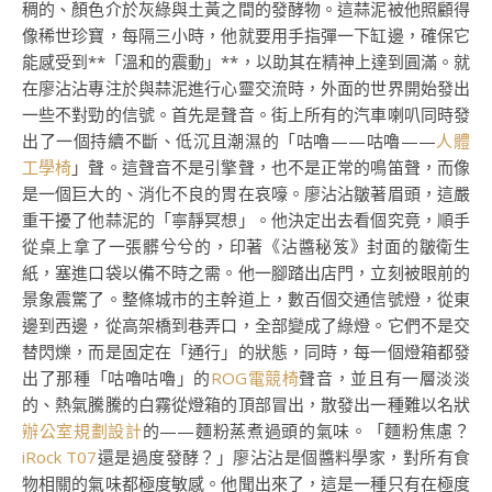
稠的、顏色介於灰綠與土黃之間的發酵物。這蒜泥被他照顧得
像稀世珍寶，每隔三小時，他就要用手指彈一下缸邊，確保它
能感受到**「溫和的震動」**，以助其在精神上達到圓滿。就
在廖沾沾專注於與蒜泥進行心靈交流時，外面的世界開始發出
一些不對勁的信號。首先是聲音。街上所有的汽車喇叭同時發
出了一個持續不斷、低沉且潮濕的「咕嚕——咕嚕——
人體
工學椅
」聲。這聲音不是引擎聲，也不是正常的鳴笛聲，而像
是一個巨大的、消化不良的胃在哀嚎。廖沾沾皺著眉頭，這嚴
重干擾了他蒜泥的「寧靜冥想」。他決定出去看個究竟，順手
從桌上拿了一張髒兮兮的，印著《沾醬秘笈》封面的皺衛生
紙，塞進口袋以備不時之需。他一腳踏出店門，立刻被眼前的
景象震驚了。整條城市的主幹道上，數百個交通信號燈，從東
邊到西邊，從高架橋到巷弄口，全部變成了綠燈。它們不是交
替閃爍，而是固定在「通行」的狀態，同時，每一個燈箱都發
出了那種「咕嚕咕嚕」的
ROG電競椅
聲音，並且有一層淡淡
的、熱氣騰騰的白霧從燈箱的頂部冒出，散發出一種難以名狀
辦公室規劃設計
的——麵粉蒸煮過頭的氣味。「麵粉焦慮？
iRock T07
還是過度發酵？」廖沾沾是個醬料學家，對所有食
物相關的氣味都極度敏感。他聞出來了，這是一種只有在極度