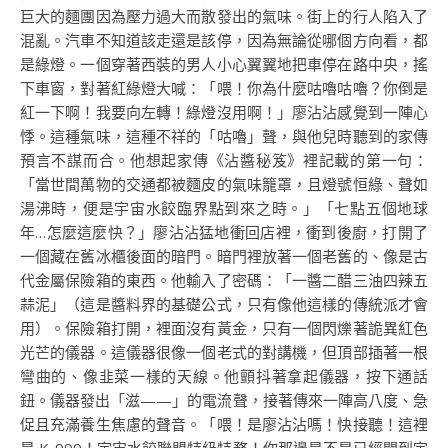
巨大的麵團因為壓力過大而散發出的氣味。街上的行人陷入了
混亂。汽車不知道該走還是該停，因為無論從哪個方向看，都
是綠燈。一個穿著西裝的男人小心翼翼地把車停在路中央，搖
下車窗，對著紅綠燈大喊：「喂！你為什麼咕嚕咕嚕？你倒是
紅一下啊！我要向左轉！綠燈沒用啊！」廖沾沾感覺到一陣心
悸。這種氣味，這種不祥的「咕嚕」聲，與他兒時聽到的家傳
預言不謀而合。他想起家傳《沾醬秘笈》裡記載的第一句：
「當世間萬物的交通都被麵皮的氣味籠罩，且燈號恒綠、聲如
湯沸時，便是宇宙水餃臨界點到來之時。」「七點五個地球
年…怎麼這麼快？」廖沾沾猛地衝回店裡，衝到後廚，打開了
一個藏在舊冰櫃後面的暗門。暗門裡放著一個老舊的、像是古
代金屬保險箱的東西。他輸入了密碼：「一醬二醋三油四辣五
蒜泥」（這是醬料界的基礎公式，只有像他這樣的傳統派才會
用）。保險箱打開，裡面沒有黃金，只有一個閃爍著詭異紅色
光芒的儀器。這儀器很像一個老式的對講機，但頂部插著一根
彎曲的、像韭菜一樣的天線。他顫抖著拿起儀器，按下通話
鈕。儀器發出「滋——」的電流聲，接著傳來一陣高八度、急
促且充滿養生焦慮的聲音。「喂！是廖沾沾嗎！快接聽！這裡