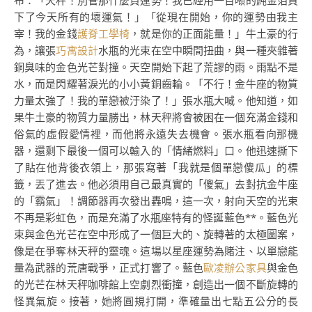
布：「天秤！別管那什麼負運勢！我已經用一百噸的純金箔買
下了今天所有的壞運氣！」「從現在開始，你的運勢由我主
宰！我的金錢
護脊工學椅
，就是你的正面能量！」牛土豪的行
為，讓張
巧寓設計
水瓶的光束在空中瞬間扭曲，與一種夾雜著
銅臭味的金色光芒對撞。天空開始下起了荒謬的雨。雨點不是
水，而是閃耀著淚光的小小黃銅齒輪。「不行！金牛座的物質
力量太強了！我的單戀被汙染了！」張水瓶大喊。他知道，如
果牛土豪的物質力量勝出，林天秤將會被困在一個充滿金錢和
俗氣的虛假愛情裡，而他將永遠失去機會。張水瓶看向那機
器，還剩下最後一個可以輸入的「情緒燃料」口。他迅速撕下
了貼在他背後衣領上，那張寫著「我就是個單戀傻瓜」的標
籤，丟了進去。他必須用自己最真實的「傻氣」去對抗金牛座
的「霸氣」！調節器再次發出轟鳴，這一次，射向天空的光束
不再是彩虹色，而是充滿了水瓶座特有的怪誕藍色**。藍色光
束與金色光芒在空中形成了一個巨大的、旋轉著的太極圖案，
像是在爭奪林天秤的靈魂。這場以星座運勢為賭注、以單戀能
量為武器的荒唐戰爭，正式打響了。藍色
歐凌辦公家具
與金色
的光芒在林天秤咖啡館上空劇烈衝撞，創造出一個不斷旋轉的
怪異氣旋。接著，她將圓規打開，準確量出七點五公分的長