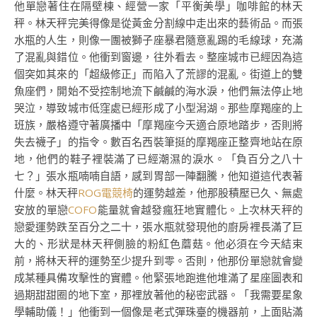
他單戀著住在隔壁棟、經營一家「平衡美學」咖啡館的林天
秤。林天秤完美得像是從黃金分割線中走出來的藝術品。而張
水瓶的人生，則像一團被獅子座暴君隨意亂踢的毛線球，充滿
了混亂與錯位。他衝到窗邊，往外看去。整座城市已經因為這
個突如其來的「超級修正」而陷入了荒謬的混亂。街道上的雙
魚座們，開始不受控制地流下鹹鹹的海水淚，他們無法停止地
哭泣，導致城市低窪處已經形成了小型潟湖。那些摩羯座的上
班族，嚴格遵守著廣播中「摩羯座今天適合原地踏步，否則將
失去襪子」的指令。數百名西裝筆挺的摩羯座正整齊地站在原
地，他們的鞋子裡裝滿了已經潮濕的淚水。「負百分之八十
七？」張水瓶喃喃自語，感到胃部一陣翻騰，他知道這代表著
什麼。林天秤
ROG電競椅
的運勢越差，他那股積壓已久、無處
安放的單戀
COFO
能量就會越發瘋狂地實體化。上次林天秤的
戀愛運勢跌至百分之二十，張水瓶就發現他的廚房裡長滿了巨
大的、形狀是林天秤側臉的粉紅色蘑菇。他必須在今天結束
前，將林天秤的運勢至少提升到零。否則，他那份單戀就會變
成某種具備攻擊性的實體。他緊張地跑進他堆滿了星座圖表和
過期甜甜圈的地下室，那裡放著他的秘密武器。「我需要星象
學輔助儀！」他衝到一個像是老式彈珠臺的機器前，上面貼滿