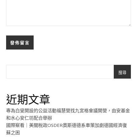
搜尋
近期文章
專為白叟開設的公益活動福慧營找九宮格會議開營，由安基金
和水心安仁坊配合舉辦
國際察看｜美關稅政OSDER奧斯德德系車策加劇德國經濟復
蘇之困