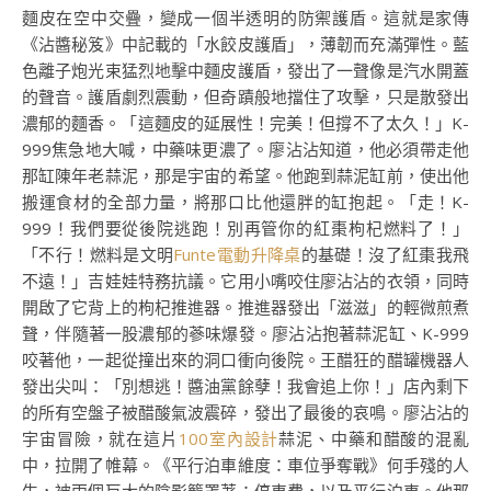
麵皮在空中交疊，變成一個半透明的防禦護盾。這就是家傳
《沾醬秘笈》中記載的「水餃皮護盾」，薄韌而充滿彈性。藍
色離子炮光束猛烈地擊中麵皮護盾，發出了一聲像是汽水開蓋
的聲音。護盾劇烈震動，但奇蹟般地擋住了攻擊，只是散發出
濃郁的麵香。「這麵皮的延展性！完美！但撐不了太久！」K-
999焦急地大喊，中藥味更濃了。廖沾沾知道，他必須帶走他
那缸陳年老蒜泥，那是宇宙的希望。他跑到蒜泥缸前，使出他
搬運食材的全部力量，將那口比他還胖的缸抱起。「走！K-
999！我們要從後院逃跑！別再管你的紅棗枸杞燃料了！」
「不行！燃料是文明
Funte電動升降桌
的基礎！沒了紅棗我飛
不遠！」吉娃娃特務抗議。它用小嘴咬住廖沾沾的衣領，同時
開啟了它背上的枸杞推進器。推進器發出「滋滋」的輕微煎煮
聲，伴隨著一股濃郁的蔘味爆發。廖沾沾抱著蒜泥缸、K-999
咬著他，一起從撞出來的洞口衝向後院。王醋狂的醋罐機器人
發出尖叫：「別想逃！醬油黨餘孽！我會追上你！」店內剩下
的所有空盤子被醋酸氣波震碎，發出了最後的哀鳴。廖沾沾的
宇宙冒險，就在這片
100室內設計
蒜泥、中藥和醋酸的混亂
中，拉開了帷幕。《平行泊車維度：車位爭奪戰》何手殘的人