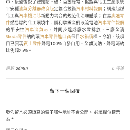
巾，接過後說了聲謝謝。破：首創綠電、儲能與化工生產系統
平安穩
油氣分離器改良版
定耦合技術
汽車材料報價
；構建起煤
化工與
汽車機油芯
新動力耦合的規范化治理體系；在易
奧迪零
件
燃易爆的化工環境中，勝利驗證全釩液流電池
汽車零件報價
的平安性
汽車冷氣芯
，并同步達成廢水零排放、三廢全消
Skoda零件
納的環
汽車零件進口商
保目
水箱精
標。今朝，該項
目已實現
賓士零件
綠電100%自發自用、全額消納，綠電消納
比例超25%。
通過
admin
0 評論
留下一個回覆
發佈留言必須填寫的電子郵件地址不會公開。
必填欄位標示
為
*