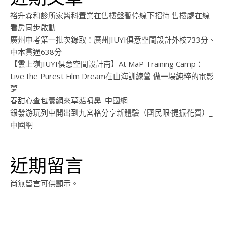
裕升森和診所家醫科置業在售樓盤暫停線下招待 售樓處在線
看房同步啟動
廣州中考第一批次錄取：廣州JIUYI俱意空間設計外校733分、
中本貫通638分
【雲上嶺JIUYI俱意空間設計南】At MaP Training Camp：
Live the Purest Film Dream在山海訓練營 做一場純粹的電影
夢
春甜心查包養網來草菇噴鼻_中國網
銀發游玩列車開出到九宮格分享新體驗（國民眼·提振花費）_
中國網
近期留言
尚無留言可供顯示。